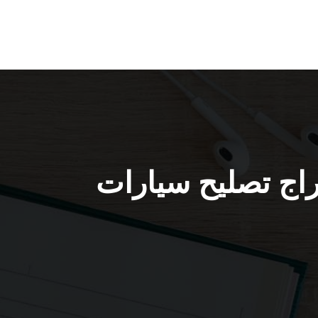
ات جليب الشيوخ / 51232939 / كراج تصليح سيارات