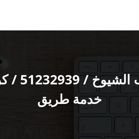
كراج سيار‬
خدمة طريق