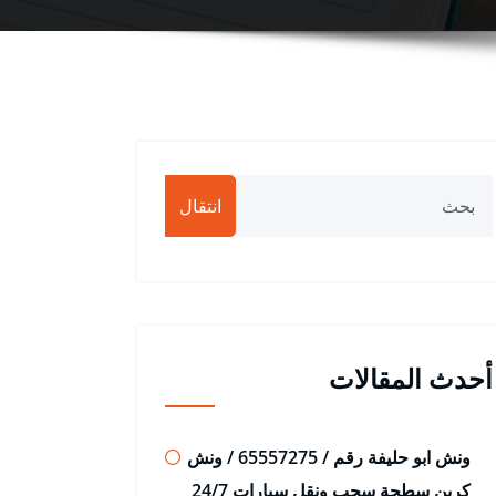
انتقال
أحدث المقالات
ونش ابو حليفة رقم / 65557275 / ونش
كرين سطحة سحب ونقل سيارات 24/7