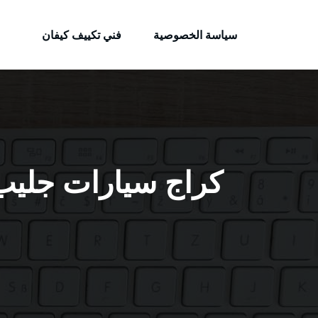
الكويتية
لتجاوز
خدمات وظائف بالكويت
لى
سياسة الخصوصية
فني تكييف كيفان
لمحتوى