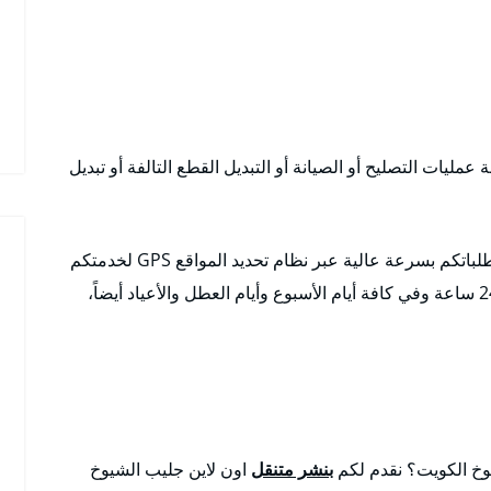
عمليات التصليح أو الصيانة أو التبديل القطع التالفة أو تبديل
متوافرون في كافة مناطق الكويت وضواحيها ونلبي طلباتكم بسرعة عالية عبر نظام تحديد المواقع GPS لخدمتكم
لكافة الأماكن خدمة 24 ساعة وفي كافة أيام الأسبوع وأيام العطل والأعياد أيضاً،
وخ الكويت؟ نقدم لكم
بنشر متنقل
اون لاين جليب الشيوخ