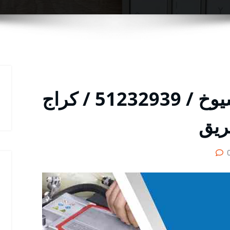
كراج سيارات جليب الشيوخ / 51232939‬ / كراج
ريق