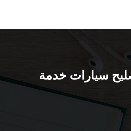
/ 51232939 / كراج تصليح سيارات خدمة