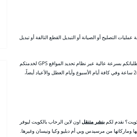
عمليات التصليح أو الصيانة أو التبديل القطع التالفة أو تبديل
متوافرون في كافة مناطق الكويت وضواحيها ونلبي طلباتكم بسرعة عالية عبر نظام تحديد المواقع GPS لخدمتكم
لكافة الأماكن خدمة 24 ساعة وفي كافة أيام الأسبوع وأيام العطل والأعياد أيضاً،
كويت؟ نقدم لكم
بنشر متنقل
اون لاين الرحاب بالكويت ليوفر
ا وماركاتها من مرسيدس وبي أم دبليو وكيا ونيسان وغيرها.