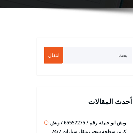
انتقال
أحدث المقالات
ونش ابو حليفة رقم / 65557275 / ونش
كرين سطحة سحب ونقل سيارات 24/7