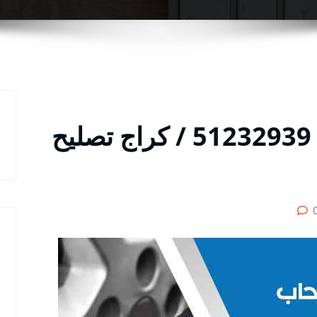
كراج سيارات الرحاب / 51232939‬ / كراج تصليح