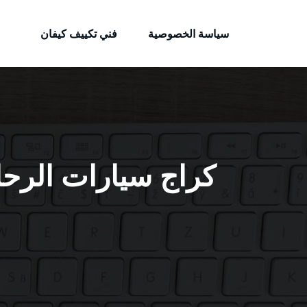
الكويتية
لتجاوز
خدمات وظائف بالكويت
لى
سياسة الخصوصية
فني تكييف كيفان
لمحتوى