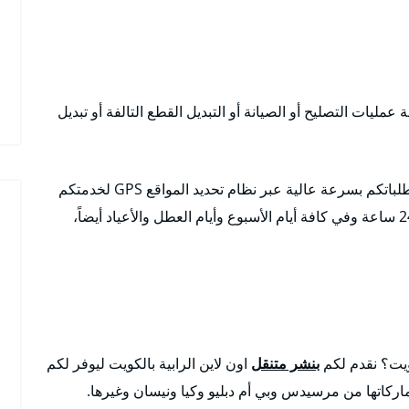
عمليات التصليح أو الصيانة أو التبديل القطع التالفة أو تبديل
متوافرون في كافة مناطق الكويت وضواحيها ونلبي طلباتكم بسرعة عالية عبر نظام تحديد المواقع GPS لخدمتكم
لكافة الأماكن خدمة 24 ساعة وفي كافة أيام الأسبوع وأيام العطل والأعياد أيضاً،
ويت؟ نقدم لكم
بنشر متنقل
اون لاين الرابية بالكويت ليوفر لكم
اركاتها من مرسيدس وبي أم دبليو وكيا ونيسان وغيرها.