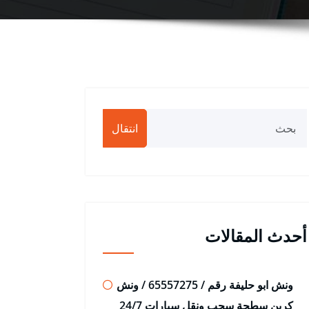
انتقال
أحدث المقالات
ونش ابو حليفة رقم / 65557275 / ونش
كرين سطحة سحب ونقل سيارات 24/7