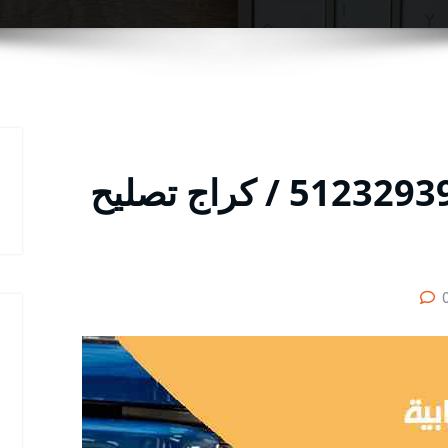
كراج سيارات الرابية / 51232939‬ / كراج تصليح