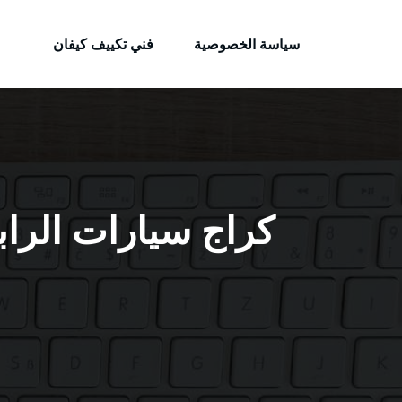
الكويتية
لتجاوز
خدمات وظائف بالكويت
لى
سياسة الخصوصية
فني تكييف كيفان
لمحتوى