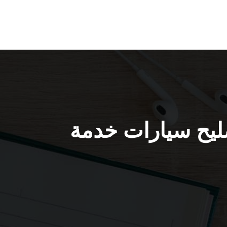
 51232939 / كراج تصليح سيارات خدمة