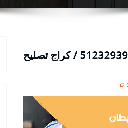
كراج سيارات خيطان / 51232939‬ / كراج تصليح