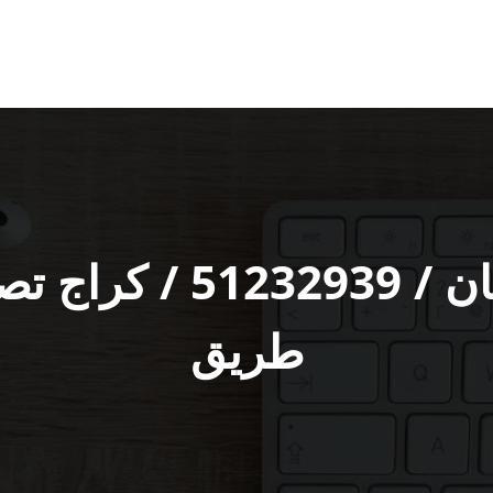
كراج سيارات خيطان /‬
طريق