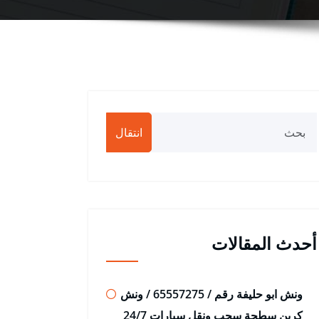
انتقال
أحدث المقالات
ونش ابو حليفة رقم / 65557275 / ونش
كرين سطحة سحب ونقل سيارات 24/7