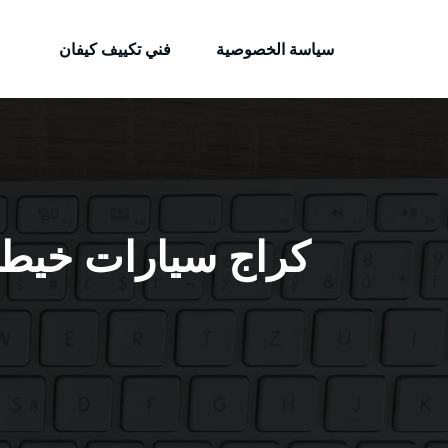
الكويتية
لتجاوز
خدمات وظائف بالكويت
لى
سياسة الخصوصية
فني تكييف كيفان
لمحتوى