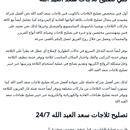
أول فني متخصص تصليح الثلاجات بالكويت فني ثلاجات سعد العبد الله نحن أفضل شركة
معتمدة في مجال تصليح ثلاجات بكافة أنواعها العادية أو المزدوجة كما نتعامل أيضاً مع كافة
ماركات الثلاجات توشيبا باناسونيك السامسونغ والفيستل وغيرها لذلك نحن نعتمد على
فنين ومهندسين مختصين وذو خبرة في تصليح ثلاجات وصيانة كافة أنواع الفريزر
والمجمدات ونعمل من خلال روح الفريق لنصل إليكم بأقصى سرعة
نوفر أيضاً خدمة التدخل السريع في حالات الطوارئ لإصلاح أي عطل قد يطرأ على الثلاجة
ونوفر خدمة التركيب والفك واختيار المكان المناسب لثلاجة ونوفر خدمة تنظيف الثلاجة
وحل مشكلة الروائح الكريهة وتقديم نصائح في عملية استخدام الثلاجة وترتيبها عبر خبير
تصليح ثلاجات سعد العبد الله
لذلك نحن أفضل شركة حاصلة على شهادة أفضل شركة تصليح ثلاجات سعد العبد الله كما
نستورد أيضا أحدث الثلاجات من ماركات مختلفة ونوفر أيضاً خدمة تعبئة غاز الفريون للثلاجة
ونوفر خدمة تصليح طباخات العادية والكهربائية والكترونية عبر خبير تصليح طباخات سعد
العبد الله
تصليح ثلاجات سعد العبد الله 24/7
هل تريد تصليح ثلاجات من قبل شخص مضمون ومحترف؟