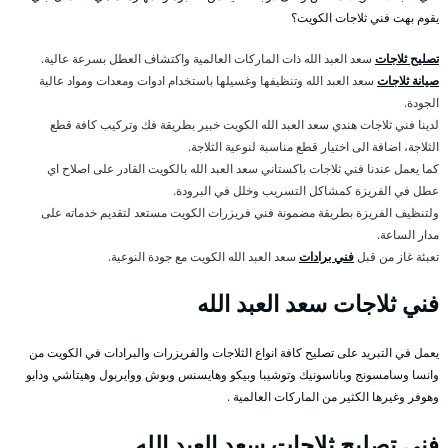
يقوم بهت فني ثلاجات الكويت؟
تصليح ثلاجات
سعد العبد الله ذات الماركات العالمية واكتشاف العطل بسرعة عالية.
صيانة ثلاجات
سعد العبد الله وتنظيفها وغسيلها باستخدام ادوات ومعدات ومواد عالية
الجودة.
لدينا فني ثلاجات هندي سعد العبد الله الكويت خبير بطريقة فك وتركيب كافة قطع
الثلاجة، اضافة الى اختيار قطع مناسبة لنوعية الثلاجة.
كما يعمل عندنا فني ثلاجات باكستاني سعد العبد الله بالكويت القادر على اصلاح اي
عطل في الفريزة كمشاكل التسريب وخلل في البرودة.
ولتنظيف الفريزة بطريقة مضمونة فني فريزرات الكويت مستعد لتقديم خدماته على
مدار الساعة.
تعبئة غاز من قبل
فني برادات
سعد العبد الله الكويت مع جودة النوعية.
فني ثلاجات سعد العبد الله
يعمل في التبريد على تصليح كافة انواع الثلاجات والفريزرات والبرادات في الكويت من
وانسا وسامسونج وباناسونيك وتوشيبا وبيكو وهايسنس وبوش ووايربول وهيتاشي ودايو
وهوفر وغيرها الكثير من الماركات العالمية .
فني تصليح ثلاجات سعد العبد الله