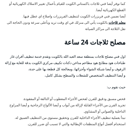
كما نوفر أيضا فني ثلاجات باكستاني الكويت للقيام بأعمال تغيير الاسلاك الكهربائية أو
القطع الكهربائية أيضا.
أيضا نضمن فني فريزرات الكويت لتنظيف الفريزرات واصلاح اي عطل فيها.
معلم ثلاجات
بالكويت يأتي الى منزلك في اي وقت تريد وبأعلى سرعة ودون الحاجة الى
نقل الثلاجة الى مراكز الصيانة
مصلح ثلاجات 24 ساعة
اول فني مصلح ثلاجات بمنطقة سعد العبد الله بالكويت ونقدم خدمة تنظيف أفران غاز
طباخات هود مطابخ هود مطاعم مداخن دكتات تكييف مركزي الكويت بدقة للغاية مع إزالة
الرفوف و أيضا شبكة الشواء وأجزائها، ومعالجة كل قطعة بها على حدة،
و أيضا التنظيف المتخصص للشعلات والسطح بشكل كامل،
حيث نقوم ب:
فحص مسبق ودقيق للفرن لفحص الأجزاء المعطوب أو التالفة أو المفقودة.
تجريد الفرن من الأجزاء القابلة لإزالة من أبواب و أيضا الألواح الزجاجية و أيضا المراوح
الداخلية والصواني أو المشاوي.
نبدأ بعملية تنظيف الأجزاء الداخلية للفرن وتحقيق مستوى من التنظيف العميق له.
استخدام أفضل أنواع المنظفات الإيطالية والتي لا تسبب أي ضرر للفرن.