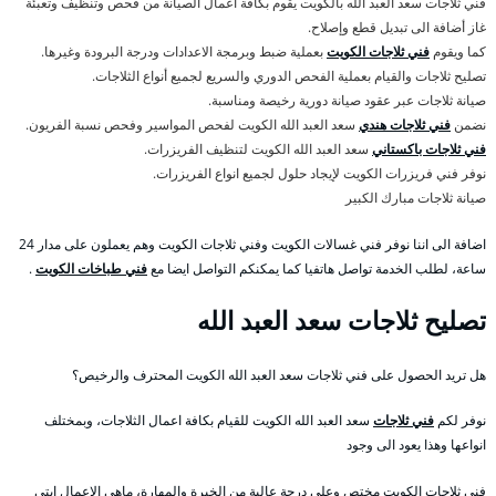
فني ثلاجات سعد العبد الله بالكويت يقوم بكافة اعمال الصيانة من فحص وتنظيف وتعبئة
غاز أضافة الى تبديل قطع وإصلاح.
كما ويقوم
فني ثلاجات الكويت
بعملية ضبط وبرمجة الاعدادات ودرجة البرودة وغيرها.
تصليح ثلاجات والقيام بعملية الفحص الدوري والسريع لجميع أنواع الثلاجات.
صيانة ثلاجات عبر عقود صيانة دورية رخيصة ومناسبة.
نضمن
فني ثلاجات هندي
سعد العبد الله الكويت لفحص المواسير وفحص نسبة الفريون.
فني ثلاجات باكستاني
سعد العبد الله الكويت لتنظيف الفريزرات.
نوفر فني فريزرات الكويت لإيجاد حلول لجميع انواع الفريزرات.
صيانة ثلاجات مبارك الكبير
اضافة الى اننا نوفر فني غسالات الكويت وفني ثلاجات الكويت وهم يعملون على مدار 24
ساعة، لطلب الخدمة تواصل هاتفيا كما يمكنكم التواصل ايضا مع
فني طباخات الكويت
.
تصليح ثلاجات سعد العبد الله
هل تريد الحصول على فني ثلاجات سعد العبد الله الكويت المحترف والرخيص؟
نوفر لكم
فني ثلاجات
سعد العبد الله الكويت للقيام بكافة اعمال الثلاجات، وبمختلف
انواعها وهذا يعود الى وجود
فني ثلاجات الكويت مختص وعلى درجة عالية من الخبرة والمهارة، ماهي الاعمال ابتي