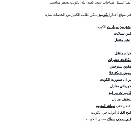
أيضا غسيل طباخات سعد العبد الله الكويت بسعر مناسب.
في موقع أخبار
الكويتية
يمكن طلب الكثير من الخدمات مثل:
يشترون سيارات
الكويت
فني ستلايت
بنشر متنقل
كراج متنقل
مكافحة حشرات
مقوي سيرفس
مقوي شبكة 5g
بي ان سبورت الكويت
كهربائي منازل
كاميرات مراقبة
تنظيف منازل
أفضل فني
صيانة المنيوم
فتح اقفال
أبواب في الكويت
فني صحي
سباك
صحي الكويت.