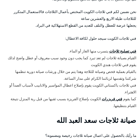
نحن نضمن لكم فني ثلاجات الكويت المختص بأعمال الثلاجات فالاستعمال المتكرر
للثلاجات طيلة الاربع والعشرين ساعة
يجعلها عرضة للعطل والتلف للعديد من القطع الاستهلاكية في البراد.
فني ثلاجات الكويت سيجد حلول لكافة الاعطال:
فني تصليح ثلاجات
يتسرب منها الغاز أو الماء.
القيام بصيانة ثلاجات لم تعد تبرد كما يجب دون وجود سبب معروف أو عطل واضح لذلك
يقوم فني ثلاجات هندي الكويت
بالقيام بعملية فحص وصيانة للثلاجة وهذا يتم من خلال ورشات صيانة دورية تنظمها
شركتنا وتقدمها لزبائننا الكرام على مدار الساعة.
فني ثلاجات باكستاني الكويت يقوم بإصلاح اعطال المواسير والانابيب لأسباب الصدأ أو
الاهتراء.
كما يقوم
فني فريزرات
الكويت بإصلاح الفريزة بسبب ثقبها من قبل ربة المنزل نتيجة
القيام بتنظيفها.
صيانة ثلاجات سعد العبد الله
ما رأيك بالحصول على اعمال صيانة ثلاجات رخيصة ومضمونة؟