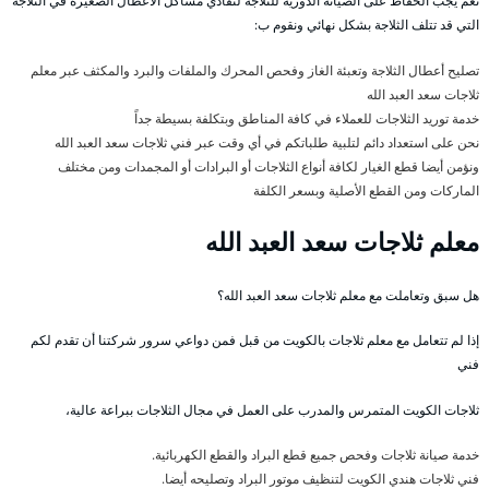
نعم يجب الحفاظ على الصيانة الدورية للثلاجة لتفادي مشاكل الأعطال الصغيرة في الثلاجة
التي قد تتلف الثلاجة بشكل نهائي ونقوم ب:
تصليح أعطال الثلاجة وتعبئة الغاز وفحص المحرك والملفات والبرد والمكثف عبر معلم
ثلاجات سعد العبد الله
خدمة توريد الثلاجات للعملاء في كافة المناطق وبتكلفة بسيطة جداً
نحن على استعداد دائم لتلبية طلباتكم في أي وقت عبر فني ثلاجات سعد العبد الله
ونؤمن أيضا قطع الغيار لكافة أنواع الثلاجات أو البرادات أو المجمدات ومن مختلف
الماركات ومن القطع الأصلية وبسعر الكلفة
معلم ثلاجات سعد العبد الله
هل سبق وتعاملت مع معلم ثلاجات سعد العبد الله؟
إذا لم تتعامل مع معلم ثلاجات بالكويت من قبل فمن دواعي سرور شركتنا أن تقدم لكم
فني
ثلاجات الكويت المتمرس والمدرب على العمل في مجال الثلاجات ببراعة عالية،
خدمة صيانة ثلاجات وفحص جميع قطع البراد والقطع الكهربائية.
فني ثلاجات هندي الكويت لتنظيف موتور البراد وتصليحه أيضا.