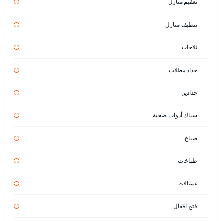
تعقيم منازل
تنظيف منازل
ثلاجات
حداد مظلات
حدادين
سباك أدوات صحية
صباغ
طباخات
غسالات
فتح اقفال