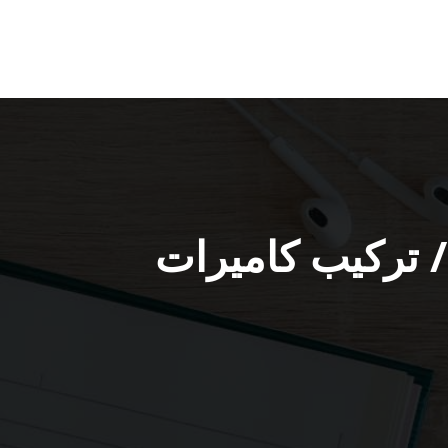
ي كاميرات مراقبة العاصمة / 66428585 / تركيب كاميرات