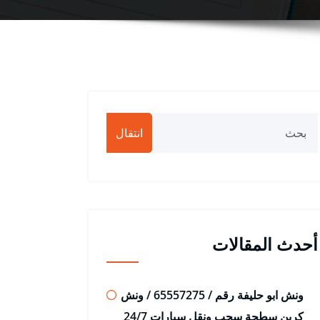
انتقال
أحدث المقالات
ونش ابو حليفة رقم / 65557275 / ونش
كرين سطحة سحب ونقل سيارات 24/7