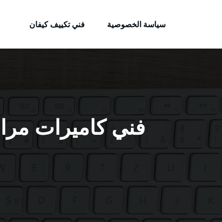
الكويتية
لتجاوز
خدمات وظائف بالكويت
لى
سياسة الخصوصية
فني تكييف كيفان
لمحتوى