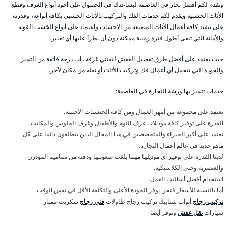
ونقدم لكم أفضل نجار في العاصمة ليساعدك في الحصول على أجود أنواع الغرف وقطع
الأثاث الخشبية ويقدم لكم خدمات الفك والتركيب بالأثاث الخشبي بكافة أنواعه، وقدرته
على تنفيذ كافة أعمال الأثاث المصنعة من الأخشاب واعتماد على أنواع الخشب القوية
والأمانة التي تبقى أطول فترة زمنية ممكنة دون أن يطرأ عليها أي تغيير.
حيث يعتمد على أفضل طرق تفصيل العفش لتقتني غرفة ذات درجة فائقة من التميز
والجودة التي تتحمل أي أعمال فك وتركيب الأثاث أو نقله من مكان لآخر.
خدمات تتميز بها ورشة النجارة في العاصمة:
نعتمد على مجموعة من أمهر العمال ومن كافة الجنسيات الأجنبية.
القدرة على توفير كافة موديلات غرف النوم والأطفال وغرف الجلوس والمكاتب.
نعتمد على أكبر الخبراء والمتخصصين في هذا المجال الذين يتطلعون دائما على كل
ماهو جديد في عالم أعمال النجارة.
لدينا القدرة على توفير أي موديلها مهما بلغت صعوبتها ودقته من تصاميم المودرن
والعنصرية وحتى الكلاسيكية.
استخدام أفضل أساليب العمل.
أما بالنسبة للأسعار فنحن نوفر الجودة الأعلى والتكلفة الأقل في نفس الوقت.
تركيب زجاج
أبواب شبابيك تركيب زجاج طاولات
فني زجاج
سكريت ممتاز .
سيارات
نقل عفش
ونوفر أيضا