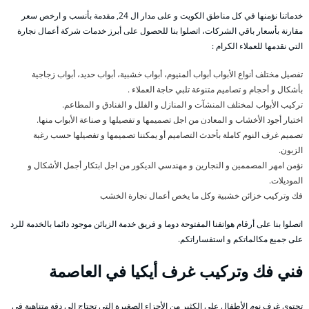
خدماتنا نؤمنها في كل مناطق الكويت و على مدار ال 24, مقدمة بأنسب و ارخص سعر
مقارنة بأسعار باقي الشركات، اتصلوا بنا للحصول على أبرز خدمات شركة أعمال نجارة
التي نقدمها للعملاء الكرام :
تفصيل مختلف أنواع الأبواب أبواب ألمنيوم، أبواب خشبية، أبواب حديد، أبواب زجاجية
بأشكال و أحجام و تصاميم متنوعة تلبي حاجة العملاء .
تركيب الأبواب لمختلف المنشآت و المنازل و الفلل و الفنادق و المطاعم.
اختيار أجود الأخشاب و المعادن من اجل تصميمها و تفصيلها و صناعة الأبواب منها.
تصميم غرف النوم كاملة بأحدث التصاميم أو يمكننا تصميمها و تفصيلها حسب رغبة
الزبون.
نؤمن امهر المصممين و النجارين و مهندسي الديكور من اجل ابتكار أجمل الأشكال و
الموديلات.
فك وتركيب خزائن خشبية وكل ما يخص أعمال نجارة الخشب
اتصلوا بنا على أرقام هواتفنا المفتوحة دوما و فريق خدمة الزبائن موجود دائما بالخدمة للرد
على جميع مكالماتكم و استفساراتكم.
فني فك وتركيب غرف أيكيا في العاصمة
تحتوي غرف نوم الأطفال على الكثير من الأجزاء الصغيرة التي تحتاج إلى دقة متناهية في