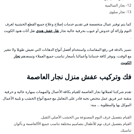
12- نجار السالمية
13- نجار سلوى
كما يتم توفير عمال متخصصة في تقديم خدمات إصلاح وعلاج جميع القطع الخشبية لغرف
النوم وإزالة أي خدوش أو عيوب بحرفية عالية نجار
نقل عفش هندي
نقل أثاث هنود الكويت
.
نتميز بالدقة في رفع المقاسات واستخدام أفضل أنواع الدهانات التي تعيش طويلا ولا تتغير
مع الوقت، ونوفر كافة خدماتنا وأعمالنا بأسعار تناسب جميع العملاء وتسعدهم
نجار
الكويت
.
فك وتركيب عفش منزل نجار العاصمة
تقدم شركتنا لعملائها نجار العاصمة للقيام بكافة الأعمال والمهمات بمهارة عالية و حرفية
متقنة عبر فريق عمل مختص نخبه قادر على التعامل مع جميع أنواع الخشب و تلبية الأعمال
الموكل بها والمطلوبة … منه:
القيام بتفصيل غرف النوم المصنوعة من الخشب الأصلي الثقيل.
القيام بتفصيل غرف نوم للأطفال بتصاميم مختلفة تناسب جميع الأالعاصمة و بألوان
تناسبك.