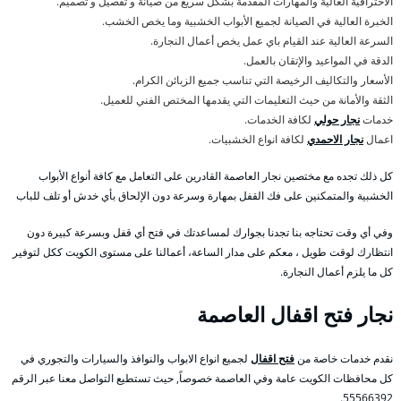
الاحترافية العالية والمهارات المقدمة بشكل سريع من صيانة و تفصيل و تصميم.
الخبرة العالية في الصيانة لجميع الأبواب الخشبية وما يخص الخشب.
السرعة العالية عند القيام باي عمل يخص أعمال النجارة.
الدقة في المواعيد والإتقان بالعمل.
الأسعار والتكاليف الرخيصة التي تناسب جميع الزبائن الكرام.
الثقة والأمانة من حيث التعليمات التي يقدمها المختص الفني للعميل.
خدمات
نجار حولي
لكافة الخدمات.
اعمال
نجار الاحمدي
لكافة انواع الخشبيات.
كل ذلك تجده مع مختصين نجار العاصمة القادرين على التعامل مع كافة أنواع الأبواب
الخشبية والمتمكنين على فك القفل بمهارة وسرعة دون الإلحاق بأي خدش أو تلف للباب
وفي أي وقت تحتاجه بنا تجدنا بجوارك لمساعدتك في فتح أي قفل وبسرعة كبيرة دون
انتظارك لوقت طويل ، معكم على مدار الساعة، أعمالنا على مستوى الكويت ككل لتوفير
كل ما يلزم أعمال النجارة.
نجار فتح اقفال العاصمة
نقدم خدمات خاصة من
فتح اقفال
لجميع انواع الابواب والنوافذ والسيارات والتجوري في
كل محافظات الكويت عامة وفي العاصمة خصوصاً, حيث تستطيع التواصل معنا عبر الرقم
55566392.