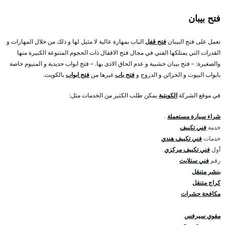
فتح بيبان
نعمل على فتح البيبان
فتح قفل
الباب بمهارة عالية لا مثيل لها و ذلك من خلال المهارات و
القدرات التي يمتلكها الفني في مجال فتح الاقفال ذات الحجوم المتنوعة الكبيرة منها
والصغيرة: – فتح بيبان خشبية و عدم الحاق الاذى بها. – فتح ابواب حديدية و المنيوم خاصة
بابواب البيوت و الخزائن و الدروج و
فتح باب
غيرها من
فتح ابواب
بالكويت.
في موقع الشركة
الكويتية
يمكن طلب الكثير من الخدمات مثل:
شراء سيارة مستعملة
.
خدمة
فني تكييف
خدمات
فني تكييف هندي
أول
فني تكييف مركزي
رقم
فني ستلايت
بنشر متنقل
كراج متنقل
مكافحة حشرات
مقوي سيرفس