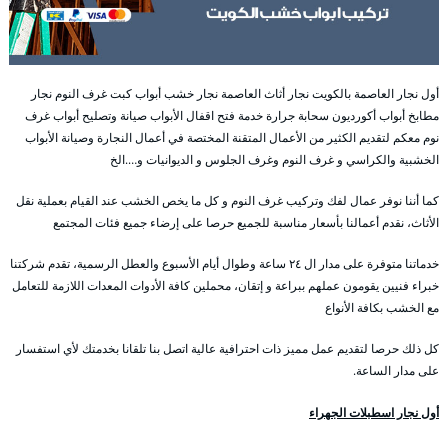
أول نجار العاصمة بالكويت نجار أثاث العاصمة نجار خشب أبواب كبت غرف النوم نجار
مطابخ أبواب أكورديون سحابة جرارة خدمة فتح اقفال الأبواب صيانة وتصليح أبواب غرف
نوم معكم لتقديم الكثير من الأعمال المتقنة المختصة في أعمال النجارة وصيانة الأبواب
الخشبية والكراسي و غرف النوم وغرف الجلوس و الديوانيات و….الخ
كما أننا نوفر عمال لفك وتركيب غرف النوم و كل ما يخص الخشب عند القيام بعملية نقل
الأثاث، نقدم أعمالنا بأسعار مناسبة للجميع حرصا على إرضاء جميع فئات المجتمع
خدماتنا متوفرة على مدار ال ٢٤ ساعة وطوال أيام الأسبوع والعطل الرسمية، تقدم شركتنا
خبراء فنيين يقومون عملهم ببراعة و إتقان، محملين كافة الأدوات المعدات اللازمة للتعامل
مع الخشب بكافة الأنواع
كل ذلك حرصا لتقديم عمل مميز ذات احترافية عالية اتصل بنا تلقانا بخدمتك لأي استفسار
على مدار الساعة.
أول نجار اسطبلات الجهراء