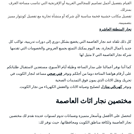
القيام بتفصيل أجمل تصاميم للمجالس العربية أو الإفرنجية التي تناسب مساحة الغرف
بمنزلك.
تفصيل مكاتب خشبية فخمة مناسبة لأي شركة أو منشأة تجارية مع تفصيل كونتوار مميز
بتصميمه.
نجار المنطقة العاشرة
كل ذلك تلقاه عند نجار العاصمة التي يخضع بشكل دوري إلى دورات تدريبية، تواكب كل
جديد بأعمال النجارة، بعد اليوم يمكنك التمتع بجميع العروض والخصومات التي تقدمها
شركة نجار العاصمة التي لا مثيل لها
كما أننا نوفر أعمالنا على مدار الساعة وطيلة أيام الأسبوع، مستعدين لاستقبال طلباتكم
على أرقام هواتفنا المتاحة دوما من أجلكم ونوفر
فني صحي
مساعد لنجار الكويت في
تحريك ونقل الاثاث الذي يمون فوق التمديدات الصحية
ونوفر
كهربائي منازل
لتصليح وصيانة الاثاث والعفش الكهرباء من نجار الكويت.
مختصين نجار اثاث العاصمة
لتحصل على الأفضل وبأسعار متميزة وضمانات تدوم لسنوات عديدة نقدم لك مختصين
نجار العاصمة ولكافة مناطق الكويت ومحافظاتها، حيث نوفر لك: