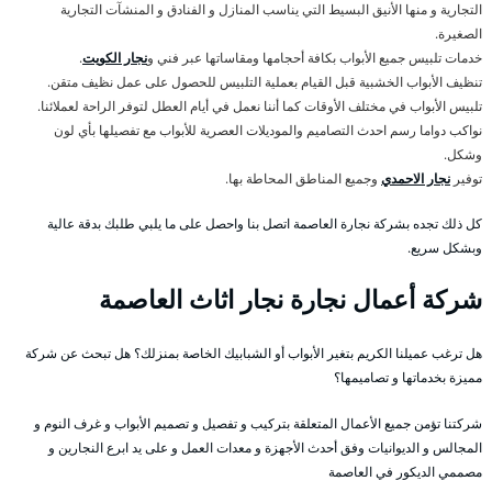
التجارية و منها الأنيق البسيط التي يناسب المنازل و الفنادق و المنشآت التجارية
الصغيرة.
خدمات تلبيس جميع الأبواب بكافة أحجامها ومقاساتها عبر فني و
نجار الكويت
.
تنظيف الأبواب الخشبية قبل القيام بعملية التلبيس للحصول على عمل نظيف متقن.
تلبيس الأبواب في مختلف الأوقات كما أننا نعمل في أيام العطل لتوفر الراحة لعملائنا.
نواكب دواما رسم احدث التصاميم والموديلات العصرية للأبواب مع تفصيلها بأي لون
وشكل.
توفير
نجار الاحمدي
وجميع المناطق المحاطة بها.
كل ذلك تجده بشركة نجارة العاصمة اتصل بنا واحصل على ما يلبي طلبك بدقة عالية
وبشكل سريع.
شركة أعمال نجارة نجار اثاث العاصمة
هل ترغب عميلنا الكريم بتغير الأبواب أو الشبابيك الخاصة بمنزلك؟ هل تبحث عن شركة
مميزة بخدماتها و تصاميمها؟
شركتنا تؤمن جميع الأعمال المتعلقة بتركيب و تفصيل و تصميم الأبواب و غرف النوم و
المجالس و الديوانيات وفق أحدث الأجهزة و معدات العمل و على يد ابرع النجارين و
مصممي الديكور في العاصمة