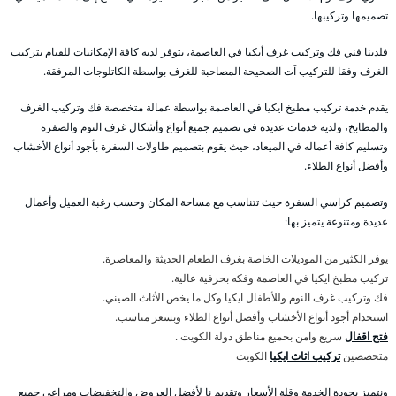
تصميمها وتركيبها.
فلدينا فني فك وتركيب غرف أيكيا في العاصمة، يتوفر لديه كافة الإمكانيات للقيام بتركيب
الغرف وفقا للتركيب آت الصحيحة المصاحبة للغرف بواسطة الكاتلوجات المرفقة.
يقدم خدمة تركيب مطبخ ايكيا في العاصمة بواسطة عمالة متخصصة فك وتركيب الغرف
والمطابخ، ولديه خدمات عديدة في تصميم جميع أنواع وأشكال غرف النوم والصفرة
وتسليم كافة أعماله في الميعاد، حيث يقوم بتصميم طاولات السفرة بأجود أنواع الأخشاب
وأفضل أنواع الطلاء.
وتصميم كراسي السفرة حيث تتناسب مع مساحة المكان وحسب رغبة العميل وأعمال
عديدة ومتنوعة يتميز بها:
يوفر الكثير من الموديلات الخاصة بغرف الطعام الحديثة والمعاصرة.
تركيب مطبخ ايكيا في العاصمة وفكه بحرفية عالية.
فك وتركيب غرف النوم وللأطفال ايكيا وكل ما يخص الأثاث الصيني.
استخدام أجود أنواع الأخشاب وأفضل أنواع الطلاء وبسعر مناسب.
فتح اقفال
سريع وامن بجميع مناطق دولة الكويت .
متخصصين
تركيب اثاث ايكيا
الكويت
ونتميز بجودة الخدمة وقلة الأسعار وتقديم نا لأفضل العروض والتخفيضات ومراعي جميع