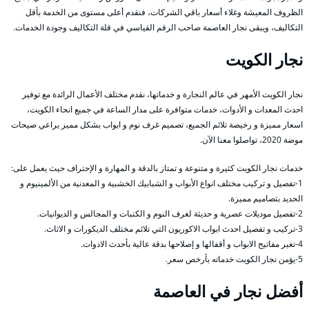
الظروف المعيشة وغلاء أسعار باقي الشركات، فنقدم أعلى مستوى من الخدمة بأقل
التكاليف، ويبقى نجار العاصمة صاحب الرقم القياسي في قلة التكاليف وجودة الخدمات.
نجار الكويت
نجار الكويت الأمهر في عالم النجارة و خدماتها، نقدم مختلف الأعمال الرائدة مع توفير
احدث المعدات و الأدوات، خدمات متوافرة على مدار الساعة في جميع انحاء الكويت،
اسعار مميزة و رخيصة تلائم الجميع، تصميم غرف نوم و ابواب بشكل مميز يراعي صيحات
موضة 2020، تواصلوا معنا الآن.
خدمات نجار الكويت كثيرة و متنوعة و تمتاز بالدقة و المهارة و الإحتراف حيث يعمل على:
1-تفصيل و تركيب مختلف انواع الأبواب و الشبابيك الخشبية و المعدنية من الألمينيوم و
الحديد بتصاميم مميزة.
2-تفصيل موديلات عصرية و حديثة لغرف النوم و الكنبات و المجالس و الديوانيات.
3-تركيب و تفصيل احدث ابواب الاكوريون التي تلائم مختلف الديكورات و الاثاث.
4-تغير مفاتيح الابواب و أقفالها و إصلاحها بدقة عالية بأحدث الادوات.
5-يؤمن نجار الكويت خدماته بأرخص سعر.
أفضل نجار في العاصمة