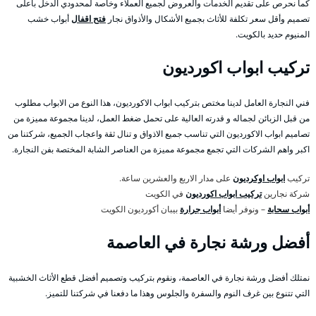
كما نحرص على تقديم الخدمات والعروض لجميع العملاء وخاصة لمحدودي الدخل بأعلى
تصميم وأقل سعر تكلفة للأثاث بجميع الأشكال والأذواق نجار
فتح اقفال
أبواب خشب
المنيوم حديد بالكويت.
تركيب ابواب اكورديون
فني النجارة العامل لدينا مختص بتركيب ابواب الاكورديون، هذا النوع من الابواب مطلوب
من قبل الزبائن لجماله و قدرته العالية على تحمل ضغط العمل، لدينا مجموعة مميزة من
تصاميم ابواب الاكورديون التي تناسب جميع الاذواق و تنال ثقة واعجاب الجميع، شركتنا من
اكبر واهم الشركات التي تجمع مجموعة مميزة من العناصر الشابة المختصة بفن النجارة.
تركيب
ابواب اوكرديون
على مدار الاربع والعشرين ساعة.
شركة نجارين
تركيب ابواب اكورديون
في الكويت
أبواب سحابة
– ونوفر أيضا
أبواب جرارة
بيبان أكورديون الكويت
أفضل ورشة نجارة في العاصمة
نمتلك أفضل ورشة نجارة في العاصمة، ونقوم بتركيب وتصميم أفضل قطع الأثاث الخشبية
التي تتنوع بين غرف النوم والسفرة والجلوس وهذا ما دفعنا في شركتنا للتميز.