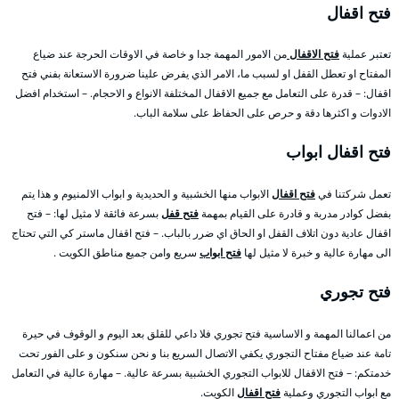
فتح اقفال
تعتبر عملية
فتح الاقفال
من الامور المهمة جدا و خاصة في الاوقات الحرجة عند ضياع
المفتاح او تعطل القفل او لسبب ما، الامر الذي يفرض علينا ضرورة الاستعانة بفني فتح
اقفال: – قدرة على التعامل مع جميع الاقفال المختلفة الانواع و الاحجام. – استخدام افضل
الادوات و اكثرها دقة و حرص على الحفاظ على سلامة الباب.
فتح اقفال ابواب
تعمل شركتنا في
فتح اقفال
الابواب منها الخشبية و الحديدية و ابواب الالمنيوم و هذا يتم
بفضل كوادر مدربة و قادرة على القيام بمهمة
فتح قفل
بسرعة فائقة لا مثيل لها: – فتح
اقفال عادية دون اتلاف القفل او الحاق اي ضرر بالباب. – فتح اقفال ماستر كي التي تحتاج
الى مهارة عالية و خبرة لا مثيل لها
فتح ابواب
سريع وامن جميع مناطق الكويت .
فتح تجوري
من اعمالنا المهمة و الاساسية فتح تجوري فلا داعي للقلق بعد اليوم و الوقوف في حيرة
تامة عند ضياع مفتاح التجوري يكفي الاتصال السريع بنا و نحن سنكون و على الفور تحت
خدمتكم: – فتح الاقفال للابواب التجوري الخشبية بسرعة عالية. – مهارة عالية في التعامل
مع ابواب التجوري وعملية
فتح اقفال
الكويت.