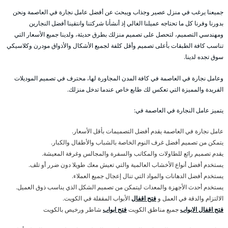
جميعنا يرغب في منزل عصير وجذاب ويبحث عن أفضل عامل نجارة في العاصمة ونحن
بدورنا وفرنا كل ما تحتاجه عميلنا الغالي إذ أنشأنا شركتنا وانتقينا أفضل النجارين
ومهندسي التصميم، لتحصل على تصميم منزلك بطرق حديثة، ولدينا جميع الأسعار التي
تناسب كافة الطبقات بأعلى تصميم وأقل كلفة لجميع الأشكال والأذواق مودرن وكلاسيكي
سوق تجده لدينا.
وعامل نجارة في العاصمة في كافة المدن المجاورة لها، محترف في تصميم الموديلات
الفريدة والمميزة التي تعكس لك طابع خاص عندما تدخل منزلك.
يتميز عامل النجارة في العاصمة في:
عامل نجارة في العاصمة يقدم أفضل التصميمات بأقل الأسعار.
يتمكن من تصميم أفضل غرف النوم الخاصة بالشباب والأطفال والكبار.
يقدم تصميم رائع للطاولات والمكاتب والسفرة والمجالس وغرفة المعيشة.
يستخدم أفضل أنواع الأخشاب العالمية والتي تعيش معك طويلا دون ضرر أو تلف.
يستخدم أفضل الدهانات والمواد التي تنال إعجال جميع العملاء.
يستخدم أحدث الأجهزة والمعدات ليتمكن من تصميم الشكل الذي يناسب ذوق العميل.
الالتزام والدقة في العمل و
فتح اقفال
الأبواب المقفلة في الكويت.
فتح اقفال الابواب
جميع مناطق الكويت
فتح ابواب
شاطر ورخيص بالكويت