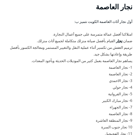
نجار العاصمة
أول نجار أثاث العاصمة الكويت نتميز ب:
امتلاكنا أفضل عمالة متمرسة على جميع أعمال النجارة.
ضمان
نجار
القيام بأفضل صيانة منزلك متكاملة لجميع أثاث منزلك.
ترميم العفش من تكسير أثناء عملية النقل والتغيير المستمر ومعالجة الكسور بأفضل
طريقة وإعادتها بشكل جيد.
يساهم نجار العاصمة بعمل كثير من الموديلات الحديثة وبأجود المعدات.
1- نجار العاصمة
2- نجار العاصمة
3- نجار الاحمدي
4- نجار حولي
5- نجار الفروانية
6- نجار مبارك الكبير
7- نجار الجهراء
8- نجار العاصمة
9- نجار المنطقة العاشرة
10 نجار جنوب السرة
11- نجار الفحيحيل