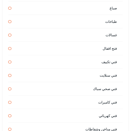
صباغ
طباخات
غسالات
فتح اقفال
فني تكييف
فني ستلايت
فني صحي سباك
فني كاميرات
فني كهربائي
فني مداخن وشفاطات