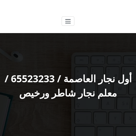
لتجاوز
الكويتية
خدمات وظائف بالكويت
لى
لمحتوى
أول نجار العاصمة / 65523233 /
معلم نجار شاطر ورخيص