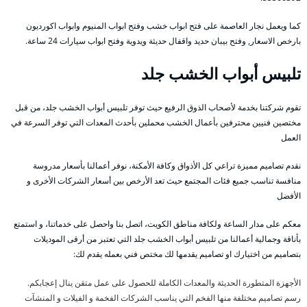
كما ويعمل نجار العاصمة على فتح ابواب خشب وفتح ابواب المنيوم وابواب اكورديون
بارخص الاسعار, وفتح بيبان حديد واقفال حديثة ويدوية وفتح ابواب سيارات 24 ساعة.
تلبيس أبواب الخشب جلد
تقوم شركتنا بخدمة لأصحاب الذوق الرفيع حيث توفر تلبيس أبواب الخشب جلد، من قبل
مختصين فنيين محترفين بأعمال الخشب محملين بأحدث المعدات التي توفر السرعة في
العمل
نقدم تصاميم مميزة تراعي كل الأذواق وكافة الأمكنة، نوفر أعمالنا بأسعار مدروسة
منافسة تناسب جميع فئات المجتمع حيث تعد الأرخص بين أسعار الشركات الأخرى و
الأفضل
معكم على مدار الساعة ولكافة مناطق الكويت، اتصل بنا واحصل على خدماتنا، و استمتع
بأناقة وجمالية أعمالنا من تلبيس أبواب الخشب جلد التي تعتبر من أرقى الموديلات
بتصاميم من اختيارك او تصاميم يقدمها لك مختص فني بعمله يقدم لك:
الأجهزة المتطورة الحديثة والمعدات الكاملة للحصول على عمل متقن ينال إعجابكم.
رسم تصاميم مختلفة منها الفخم التي يناسب الشركات الفخمة و الفيلات و المنشآت