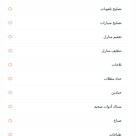
تصليح تلفونات
تصليح سيارات
تعقيم منازل
تنظيف منازل
ثلاجات
حداد مظلات
حدادين
سباك أدوات صحية
صباغ
طباخات