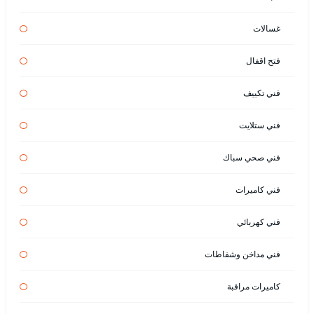
غسالات
فتح اقفال
فني تكييف
فني ستلايت
فني صحي سباك
فني كاميرات
فني كهربائي
فني مداخن وشفاطات
كاميرات مراقبة