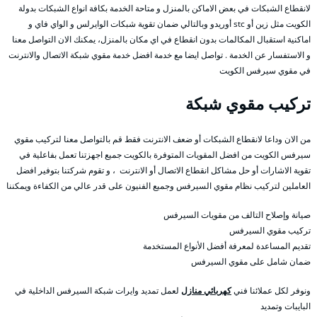
لانقطاع الشبكات في بعض الاماكن بالمنزل و متاحة الخدمة بكافة انواع الشبكات بدولة
الكويت مثل زين أو stc أوريدو وبالتالي ضمان تقوية شبكات الوايرلس و الواي فاي و
اماكنية استقبال المكالمات بدون انقطاع في اي مكان بالمنزل، يمكنك الان التواصل معنا
و الاستفسار عن الخدمة . تواصل ايضا مع خدمة افضل خدمة مقوي شبكة الاتصال والانترنت
في مقوي سيرفس الكويت
تركيب مقوي شبكة
من الان وداعا لانقطاع الشبكات أو ضعف الانترنت فقط قم بالتواصل معنا لتركيب مقوي
سيرفس الكويت من افضل المقويات المتوفرة بالكويت جميع اجهزتنا تعمل بفاعلية في
تقوية الاشارات أو حل مشاكل انقطاع الاتصال أو الانترنت ، و تقوم شركتنا بتوفير افضل
العاملين لتركيب نظام مقوي السيرفس وجميع الفنيون على قدر عالي من الكفاءة ويمكننا
صيانة وإصلاح التالف من مقويات السيرفس
تركيب مقوي السيرفس
تقديم المساعدة لمعرفة أفضل الأنواع المستخدمة
ضمان شامل على مقوي السيرفس
ونوفر لكل عملائنا فني
كهربائي منازل
لعمل تمديد وايرات شبكة السيرفس الداخلية في
البايبات وتمديد