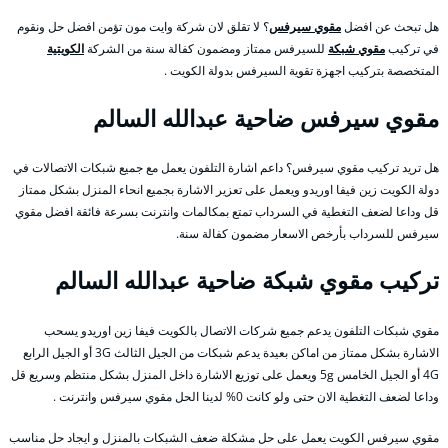
هل تبحث عن افضل
مقوي سيرفس
؟ لا تقلق لان شركة وايت مون تؤمن افضل حل ونقوم
في تركيب
مقوي شبكة
للسيرفس ممتاز ومضمون كفالة سنة من الشركة
الكويتية
المتخصصة بتركيب اجهزة تقوية السيرفس بدولة الكويت .
مقوي سيرفس ضاحية عبدالله السالم
هل تريد تركيب مقوي سيرفس؟ داعم اشارة التلفون يعمل مع جميع شبكات الاتصالات في
دولة الكويت زين فيفا اوريدو ويعمل على تعزير الاشارة بجميع انحاء المنزل بشكل ممتاز
قل وداعا لضعف التغطية في السرداب تمتع بمكالمات وانترنت بسرعة فائقة افضل مقوي
سيرفس للسرداب بأرخص الاسعار مضمون كفالة سنة.
تركيب مقوي شبكة ضاحية عبدالله السالم
مقوي شبكات التلفون يدعم جميع شركات الاتصال بالكويت فيفا زين اوريدو يسحب
الاشارة بشكل ممتاز من اماكن بعيدة يدعم شبكات من الجيل الثالث 3G أو الجيل الرابع
4G أو الجيل الخامس 5g ويعمل على توزيع الاشارة داخل المنزل بشكل منتظم وسريع قل
وداعا لضعف التغطية الان حتى ولو كانت 0% لدينا الحل مقوي سيرفس وانترنت .
مقوي سيرفس الكويت يعمل على حل مشكلة ضعف الشبكات بالمنزل و ايجاد حل مناسب