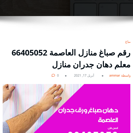
صباغ
رقم صباغ منازل العاصمة 66405052
معلم دهان جدران منازل
بواسطة ammar
أبريل 17, 2021
0