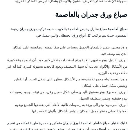
بسهولة لأن هذه الأماكن تتعرض الدهون والأوساخ بشكل أكبر من الأماكن الأخرى.
صباغ ورق جدران بالعاصمة
صباغ العاصمة
صباغ منازل رخيص العاصمة بالكويت خدمه تركيب ورق جدران رفيعة
المستوى حيث يتم تركيب كل أنواع ورق الحيطان والتي تتمثل في:
ورق معدني: تتميز باللمعان الجميل ويساعد على ضفا لمسة رومانسية على المكان
الذي يتم وضعه فيه.
الورق الفينيل: وهو مشهور للغاية ويتم استخدامه بشكل كبير حيث أن له مجموعة كبيرة
من الأشكال والألوان بجانب أنه سهل التنظيف ويعود كالجديد بسهولة كبيرة، كما أنه غير
مكلف وخفيف الوزن.
ورق النسيج: وله مجموعة متنوعة من الأشكال ويظهر على شكل الحرير أو القطن
ويضفي شكل جميل على المكان.
الورق المطبوع: وهو مصنوع باليد ويعطي شكل جميل وفريد من نوعه لوجود رسومات
تبدو حقيقية ويتميز بتنظيفه السهل.
الورق المرسوم: وهو الي يوجد به رسومات ثلاثية الأبعاد التي يعشقها الجميع ويقوم
بعملها لتعطي منظر جميل للمكان، يتوافر بأشكال وألوان لا حصر لها.
عليك اختيار صباغ شاطر العاصمة لورق جدران متمكن وله خبرة طويلة تمكنه من تقديم
الخدمة دون اي أخطاء حيث أن ورق الجدران يحتاج لشخص لديه خبرة كافية في تقديم