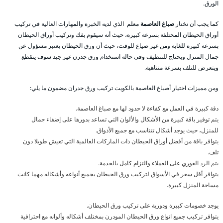
الورق.
كما يجب أن تختار
صباغ العاصمة
معلم الذي لديه الخبرة والمهارات العالية في تركيب
أوراق الحيطان المختلفة بسرعة كبيرة، حيث أنه سيقوم بفك وتركيب أوراق الحيطان
بسرعة كبيرة للغاية ومن غير ضياع للوقت، حيث أن ورق الحيطان يعتبر مسؤول عن
جمال المنزل ويحتاج للتنظيف وفي حالة استخدام ورق جدرن غير جيد سوف ينقطع
ويتعرض للتلف بسرعة متناهية.
ومن مميزات اختيار أصباغ العاصمة بالكويت تركيب ورق جدران مضمون ما يلي:
دقة كبيرة في العمل مع كفاءة لا حدود لها مع صباغ العاصمة.
يتم توفير باقة كبيرة من الأشكال والألوان التي تساعد بدورها على إضفاء جمال
للمنزل، حيث يوجد أشكال تتناسب مع جميع الأذواق.
يتوافر باقة من أفضل أوراق الحيطان ذات الماركات العالمية التي تعيش طويلا دون
تلف.
يتم الرد الفوري على العملاء والتزام كامل بالخدمة.
يتوافر أقل سعر في الأسواق لتركيب ورق الحيطان بجميع أنواعه وأشكاله مهما كانت
مساحة المنزل كبيرة.
يوجد خصومات كبيرة ودورية على تركيب ورق الحيطان.
يتوافر تركيب جميع انواع ورق الحيطان المودرن بمختلف أشكاله وألوانه مع احترافية