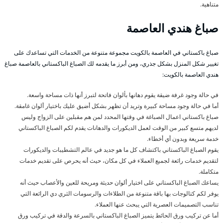
متناهية.
صباغ هندي العاصمة
صباغ باكستاني في العاصمة بالكويت مجموعة متنوعة من الخدمات التي تساعدك على
تغيير شكل المنزل بشكل جذري، ومن أبرز ما يقدمه لك الصباغ الباكستاني بالعاصمة صباغ
هندي العاصمة بالكويت:
في حالة وجود غرفة ضيقة يقوم دهانها بألوان فاتحة لتبرز أنها ذات مساحة واسعة.
أما في حالة وجود مساحة كبيرة وتريد أن تظهر بشكل أضيق عليك باختيار ألوان غامقة.
صباغ باكستاني اعمال الصباغة في وقتها المحدد لمن هم مقبلين على الزواج وليس
لديهم متسع كبير من الوقت لعمل الديكورات والدهانات يقدم لكم الصباغ الباكستاني
خدمة سريعة وبدون أي أخطاء.
يقوم الصباغ الباكستاني باكتشاف كل ما هو جديد في عالم التشطيبات والديكورات
لتقديم خدمات رائعة لجميع العملاء في كل مكان، حيث أنه يحرص على تقديم خدمات
متكاملة.
يساعك الصباغ الباكستاني على اختيار ألوان حديثة ومريحة للعين والأعصاب حيث أنه
يوفر لكم كتالوجات بها باقة متنوعة من الطلاءات والرسومات الثري دي الرائعة التي
تناسب التصميمات العصرية التي يبحث عنها العملاء.
أما عن تركيب ورق الحائط يتميز الصباغ الباكستاني بالسرعة والدقة في تركيب ورق