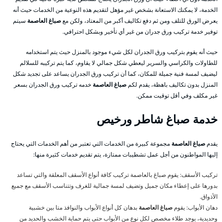
الخدمة، لا يمكنك الاستعانة بشخص غير مؤهل لتقديم هذه النوعية من الخدمات حيث أنه
يعرض الورق للتلف ومن ثم دفع تكاليف أكبر من المعتاد، ولكن مع
صباغ العاصمة
سيتم
توفير خدمة تركيب ورق جدران من غير أي تأخير وبشكل احترافي.
حيث أنه يقوم بتركيب ورق الجدران لكل شيء موجود بالمنزل حيث يتم استخدامه
للطاولات والكراسي والسرير ليعطي شكل جمالي لا يقاوم، كما يتم تركيبه للسلالم
ليضيف لمسة فنية جميلة للمكان، كما أن تركيب ورق الجدران يساعد على تجديد شكل
المنزل بدون تكاليف باهظة، يقدم لكم
صباغ العاصمة
خدمه تركيب ورق الجدران بسعر
غير مكلف وفي أقل توقيت ممكن.
خدمة صباغ شاطر ورخيص
يقدم
صباغ العاصمة
مجموعة كبيرة من الخدمات التي تعتبر من أهم الخدمات التي يحتاج
إليها المواطنون من أجل عمل تشطيبات ممتازة، يتم تقديم خدمات كثيرة منها:
تركيب الأسقف: يقوم صباغ بالعاصمة تركيب كافة أنواع الأسقف المعلقة والتي تساعد
بدورها على إعطاء مكان جميل وتضيف لمسة جمالية للغرف وتتناسب الأسقف مع جميع
الأذواق.
دهان الأبواب: يقوم
صباغ العاصمة
بدهان كل أنواع الأبواب والنوافذ متا بين خشبية
وحديدية، يوجد طلاء مخصص لكل نوع من الأبواب حتى يتم حماية الخشب والحديد من