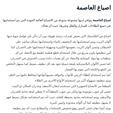
اصباغ
العاصمة
اصباغ العاصمة
يتوافر لديها مجموعة متنوعة من الاصباغ العالية الجودة التي يتم استخدامها
في جميع الطلاءات للمنازل والفلل وغيرها، حيث أن هناك:
اصباغ من البلاستيك التي تعيش لفترات زمنية طويلة دون أن تتأثر بأي عوامل جوية منها
ألوان الزيت ويتم استخدامها بعد التخفيف بالماء واستخدامها بشكل مباشر على
الحيطان وتتميز ألوان الزيت بنعومتها الكبيرة وسهولة استخدامها على الجدران كما
أمن تنظيفها يكون سريع من خلال استخدام قطع قطنية لطيفة مع الابتعاد عن أي
منظفات بها مواد كيميائية والابتعاد عن أي معدات حادة تسبب الخدوش في الجدران،
كما تتميز الألوان البلاستيكية بلمعة جميلة تعود بعد كل تنظيف بسيط كما يسهل التخلص
من البقع والكتابة التي يقوم بها الصغار.
كما يتم استخدام الطلاء الزيتي للأبواب والنوافذ بجميع أنواعها ليحافظ عليها من التلف
ويتم تنظيفه بسهولة أكبر من استخدام الأنواع الأخرى من الطلاء.
المطفأ من الأصباغ الشهيرة التي تستخدم لدهان الأسقف وجدران المكان او البيت
تخفي أي عيوب موجودة بها ولكن من عيوب المطفأ أنه لا يعطي لمعة جذابة للجدران
والأسقف ويتم استخدامه بحدود بسيطة للغاية، حيث أنه يتم استخدامه بشكل بسيط فهو
لا يسهل تنظيفه كما أن ألوانه محدودة وليس كثيرة.
يوجد أيضا دهان قشر البيض وهو مخصص للحمامات والمطابخ حيث أنه يتم تنظيفه