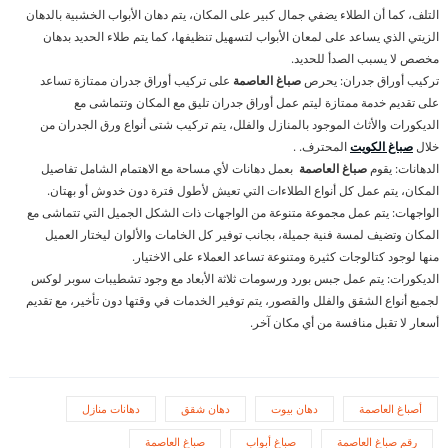
التلف، كما أن الطلاء يضفي جمال كبير على المكان، يتم دهان الأبواب الخشبية بالدهان
الزيتي الذي يساعد على لمعان الأبواب لتسهيل تنظيفها، كما يتم طلاء الحديد بدهان
مخصص لا يسبب الصدأ للحديد.
تركيب أوراق جدران: يحرص
صباغ العاصمة
على تركيب أوراق جدران ممتازة تساعد
على تقديم خدمة ممتازة ليتم عمل أوراق جدران تليق مع المكان وتتماشى مع
الديكورات والأثاث الموجود بالمنازل والفلل، يتم تركيب شتى أنواع ورق الجدران من
خلال
صباغ الكويت
المحترف. .
الدهانات: يقوم
صباغ العاصمة
بعمل دهانات لأي مساحة مع الاهتمام الشامل تفاصيل
المكان، يتم عمل كل أنواع الطلاءات التي تعيش لأطول فترة دون خدوش أو بهتان.
الواجهات: يتم عمل مجموعة متنوعة من الواجهات ذات الشكل الجميل التي تتماشى مع
المكان وتضيف لمسة فنية جميلة، بجانب توفير كل الخامات والألوان ليختار العميل
منها لوجود كتالوجات كثيرة ومتنوعة تساعد العملاء على الاختيار.
الديكورات: يتم عمل جبس بورد ورسومات ثلاثة الأبعاد مع وجود تشطيبات سوبر لوكس
لجميع أنواع الشقق والفلل والقصور، يتم توفير الخدمات في وقتها دون تأخير، مع تقديم
أسعار لا تقبل منافسة من أي مكان آخر.
أصباغ العاصمة
دهان بيوت
دهان شقق
دهانات منازل
رقم صباغ العاصمة
صباغ أبواب
صباغ العاصمة