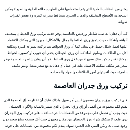
يعتبر من الدهانات العادية التي يتم استخدامها على الطوب بحالته العادية وبالطبع لا يمكن
استخدامه للأسطح المختلفة والدهان الجيري يتساقط بسرعة كبيرة ولا يعيش لفترات
طويلة.
كما أن دهان العاصمة شاطر ورخيص بالعاصمة يوفر خدمه تركيب ورق الحيطان بمختلف
أنواعه وأشكاله حيث يتميز ورق الحائط بالجمال والأشكال المبهرة التي يمكنك الاعتماد
عليها لعمل شكل جميل في بيتك، كما أن ورق الحوائط يتم تركيبه بسرعة كبيرة وبتكلفة
أقل من الطلاءات ويقاوم الماء كما أن ورق الحيطان يخفي أي عيوب أو كسور بالحوائط
يمكنك تغيير ديكور بيتك بسهولة من خلال ورق الحائط، كما أن دهان شاطر بالعاصمة يوفر
سعر غير مكلف يمكنك الاعتماد عليه في عمل أي دهانات مع سعر مذهل وغير مكلف
بالمرة، حيث أنه يتولى أمور الطلاءات والمواد والمعدات.
تركيب ورق جدران
العاصمة
فني تركيب ورق جدران مضمون ليس أمر سهل ولذلك عليك أن تختار
صباغ العاصمة
الذي
يقدم لكم مجموعة من أفضل أوراق ورق الجدران الذي يتميز بالمتانة والألوان الجميلة،
حيث يجب أن تحصل على مجموعة من الضمانات التي تساعدك على تركيب ورق الجدران
دون قلق، لا يمكنك شراء ورق الحيطان من مكان مجهول حيث أنك ستدفع مبلغ ضخم دون
وجود ضمانات ولكن الفني ذات الخبرة سوف يقدم لكم مجموعة من الضمانات على جودة