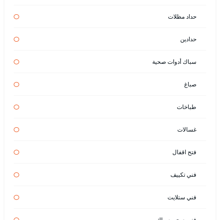
حداد مظلات
حدادين
سباك أدوات صحية
صباغ
طباخات
غسالات
فتح اقفال
فني تكييف
فني ستلايت
فني صحي سباك