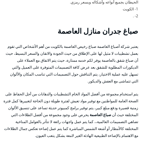
الحيطان بجميع أنواعه وأشكاله وبسعر رمزي.
1- الكويت
2- .
صباغ جدران منازل العاصمة
يعتبر شركة أصباغ العاصمة صباغ رخيص العاصمة بالكويت من أهم الأشخاص التي تقوم
بعمل تشطيبات لا مثيل لها على الإطلاق من حيث الجودة والاتقان والسعر البسيط، حيث
أن صباغ شقق بالعاصمة يوفر لكم خدمه ممتازة، حيث يتم الاتفاق مع العملاء على
الديكورات المطلوبة للشقق بعد عرض كافة التصميمات المتوفرة على العميل والتي
تسهل عليه عملية الاختيار، يتم التناقش حول التصميمات التي تناسب المكان والألوان
التي تتماشى مع العفش والديكور.
يتم استخدام مجموعة من أفضل المواد الخام التشطيبات والدهانات من أجل الحفاظ على
الصحة العامة للمواطنين مع توفير مواد تعيش لفترة طويلة دون الحاجة لتغييرها كمل فترة
زمنية قصيرة ودفع مبلغ كبير، يتم توفير برامج كمبيوتر حديثة تساعد على تنسيق الألوان
المختلفة حيث أن
صباغ العاصمة
يحرص على وجود مجموعة من أفضل الطلاءات التي
تضاهي التصميمات العالمية،، كما يتم عمل واجهات رائعة لا تتأثر بالعوامل المناخية
المختلفة كالأمطار أو أشعة الشمس المباشرة كما يتم عمل إضاءة تعكس جمال الطلاءات
مع الاهتمام بالإضاءة الطبيعية الهادئة الغير لامعة بشكل يتعب العيون.