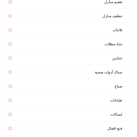
تعقيم منازل
تنظيف منازل
ثلاجات
حداد مظلات
حدادين
سباك أدوات صحية
صباغ
طباخات
غسالات
فتح اقفال