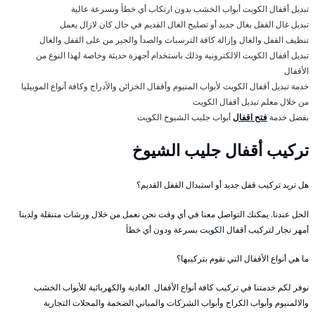
تبديل أقفال الكويت أبواب الخشب بدون ارتكاب أي خطأ وبسرعة عالية
تبديل غال القفل بغال جديد أو تصليح الغال القديم في حال كان لازال يعمل
تنظيف القفل والغال وإزالة كافة الترسبات والصدأ والجير من على القفل والغال
تبديل أقفال الكويت الالكترونية وذلك باستخدام أجهزة حديثة وخاصة لهذا النوع من
الأقفال
خدمة تبديل أقفال الكويت لأبواب المنيوم وأقفال الخزائن والأدراج وكافة أنواع الموبيليا
من خلال معلم تبديل أقفال الكويت
بفضل خدمة
فتح اقفال
أبواب جليب الشيوخ الكويت
تركيب أقفال جليب الشيوخ
هل تريد تركيب قفل جديد أو استبدال القفل القديم؟
الحل عندنا. يمكنك التواصل معنا في أي وقت نحن نعمل من خلال ورشات متنقلة ولدينا
أمهر نجار لتركيب أقفال الكويت بسرعة ودون أي خطأ
ما هي أنواع الأقفال التي نقوم بتركيبها؟
نوفر لكم خدمتنا في تركيب كافة أنواع الأقفال العادية والكهربائية للأبواب الخشب
والالمنيوم وأبواب الكراج وأبواب الشركات والمباني الضخمة والمحلات التجارية