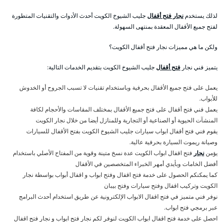
لذلك يستخدم
نجار فتح أقفال
جليب الشيوخ الكويت أحدث الأدوات والتقنيات المتطورة
لفتح جميع الأقفال المعقدة بمنتهى السهولة.
ولكن ما هي مميزات نجار فتح أقفال الكويت؟
يتميز فني نجار
فتح أقفال
جليب الشيوخ الكويت بتقديم الخدمات التالية:
يعمل على فتح جميع الأقفال بحرفية وباستخدام تقنيات لا تسبب الجروح أو الخدوش
للأبواب.
يعمل فني فتح أقفال على فتح جميع الأقفال بمختلف المقاسات والأحجام لكافة
المنشآت الحيوية أو الصناعية أو التجارية وللمنازل أيضا من خلال نجار الكويت
يقوم فني فتح أقفال ابواب سيارات جليب الشيوخ الكويت بفتح الأقفال للسيارات
وصيانة ريموت السيارة بحرفية عالية.
يؤمن
نجار
فتح اقفال ابواب الكويت عدة نسخ متينة وقوية من المفتاح الأصلي باستخدام
أفضل الخامات وبأيدي أمهر الخبراء المتخصصين في الأقفال
كما يمكنكم الحصول على خدمة فتح اقفال وفتح ابواب و اقفال أبواب بواسطة نجار
الكويت وتركيب اقفال وفتح سيارات وفتح بيبان
نوفر فني متميز في فتح اقفال الابواب الإلكترونية عن طريق استخدام أحدث البرامج
عبر برمجي فتح ابواب.
احصل على خدمة فتح اقفال ابواب الكويت لنوفر لكم نجار فتح ابواب و نجار فتح اقفال