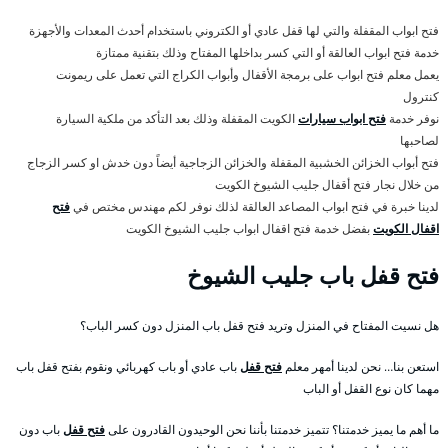
فتح ابواب المقفلة والتي لها قفل عادي أو الكتروني باستخدام أحدث المعدات والأجهزة
خدمة فتح ابواب العالقة أو التي كسر بداخلها المفتاح وذلك بتقنية ممتازة
يعمل معلم فتح ابواب على برمجة الأقفال وأبواب الكراج التي تعمل على ريمونت
كنترول
نوفر خدمة
فتح ابواب سيارات
الكويت المقفلة وذلك بعد التأكد من ملكية السيارة
لصاحبها
فتح أبواب الخزائن الخشبية المقفلة والخزائن الزجاجية أيضاً دون خدش او كسر الزجاج
من خلال نجار فتح أقفال جليب الشيوخ الكويت
لدينا خبرة في فتح ابواب المصاعد العالقة لذلك نوفر لكم مهندس مختص في
فتح
اقفال الكويت
بفضل خدمة فتح اقفال ابواب جليب الشيوخ الكويت
فتح قفل باب جليب الشيوخ
هل نسيت المفتاح في المنزل وتريد فتح قفل باب المنزل دون كسر الباب؟
استعن بنا… نحن لدينا أمهر معلم
فتح قفل
باب عادي أو باب كهربائي ونقوم بفتح قفل باب
مهما كان نوع القفل أو الباب
ما أهم ما يميز خدمتنا؟ تتميز خدمتنا بأننا نحن الوحيدون القادرون على
فتح قفل
باب دون