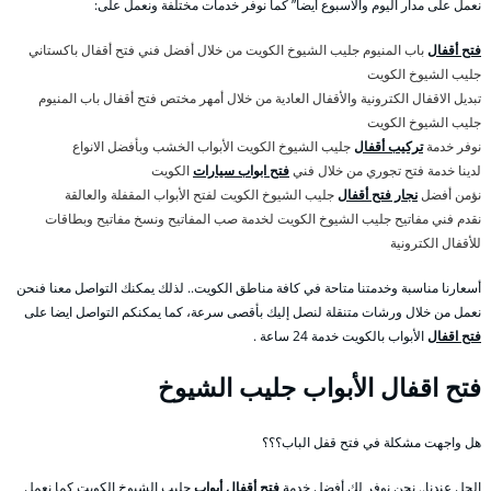
نعمل على مدار اليوم والأسبوع أيضا” كما نوفر خدمات مختلفة ونعمل على:
فتح أقفال
باب المنيوم جليب الشيوخ الكويت من خلال أفضل فني فتح أقفال باكستاني
جليب الشيوخ الكويت
تبديل الاقفال الكترونية والأقفال العادية من خلال أمهر مختص فتح أقفال باب المنيوم
جليب الشيوخ الكويت
نوفر خدمة
تركيب أقفال
جليب الشيوخ الكويت الأبواب الخشب وبأفضل الانواع
لدينا خدمة فتح تجوري من خلال فني
فتح ابواب سيارات
الكويت
نؤمن أفضل
نجار فتح أقفال
جليب الشيوخ الكويت لفتح الأبواب المقفلة والعالقة
نقدم فني مفاتيح جليب الشيوخ الكويت لخدمة صب المفاتيح ونسخ مفاتيح وبطاقات
للأقفال الكترونية
أسعارنا مناسبة وخدمتنا متاحة في كافة مناطق الكويت.. لذلك يمكنك التواصل معنا فنحن
نعمل من خلال ورشات متنقلة لنصل إليك بأقصى سرعة، كما يمكنكم التواصل ايضا على
فتح اقفال
الأبواب بالكويت خدمة 24 ساعة .
فتح اقفال الأبواب جليب الشيوخ
هل واجهت مشكلة في فتح قفل الباب؟؟؟
الحل عندنا.. نحن نوفر لك أفضل خدمة
فتح أقفال أبواب
جليب الشيوخ الكويت كما نعمل