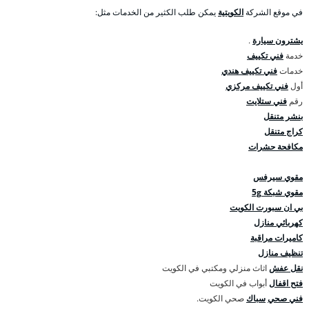
في موقع الشركة
الكويتية
يمكن طلب الكثير من الخدمات مثل:
يشترون سيارة
.
خدمة
فني تكييف
خدمات
فني تكييف هندي
أول
فني تكييف مركزي
رقم
فني ستلايت
بنشر متنقل
كراج متنقل
مكافحة حشرات
مقوي سيرفس
مقوي شبكة 5g
بي ان سبورت الكويت
كهربائي منازل
كاميرات مراقبة
تنظيف منازل
نقل عفش
اثاث منزلي ومكتبي في الكويت
فتح اقفال
أبواب في الكويت
فني صحي
سباك
صحي الكويت.