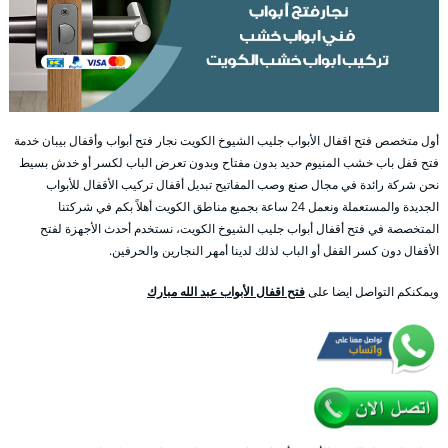
أول متخصص فتح اقفال الأبواب جليب الشيوخ الكويت نجار فتح أبواب وأقفال بيبان خدمة
فتح قفل باب خشب المنيوم حديد بدون مفتاح وبدون تعرض الباب لكسر أو خدش بسيط
نحن شركة رائدة في مجال صنع وصب المفاتيح تبديل أقفال تركيب الأقفال للأبواب
الجديدة والمستعملة ونعمل 24 ساعة بجميع مناطق الكويت أهلاً بكم في شركتنا
المتخصصة في فتح أقفال أبواب جليب الشيوخ الكويت، نستخدم أحدث الأجهزة لفتح
الأقفال دون كسر القفل أو الباب لذلك لدينا أمهر النجارين والحرفين.
ويمكنكم التواصل ايضا على
فتح اقفال الأبواب عبد الله مبارك