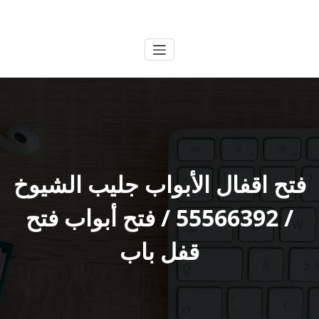
لتجاوز
الكويتية
خدمات وظائف بالكويت
لى
لمحتوى
فتح اقفال الأبواب جليب الشيوخ
/ 55566392 / فتح أبواب فتح
قفل باب