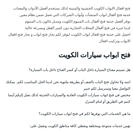
فتح اقفال الابواب الكويت الخشبية والمتينة لذلك نستخدم أفضل الأدوات والمعدات
خدمة فتح أقفال ابواب المنشآت وأبواب الشركات التي تعمل ضمن نظام معين
نوفر أفضل خدمة فتح أقفال باب المنيوم الكويت وتبديل غالون باب المنيوم
لدينا خبرة في فتح أقفال المحلات التجارية دون كسر القفل وبسرعة عالية
احصل على خدمة فتح اقفال ابواب الكويت لنوفر لكم نجار فتح ابواب و نجار فتح اقفال
الابواب وتركيب اقفال
فتح ابواب سيارات الكويت
هل نسيتم مفتاح السيارة داخل الباب أو كسر الفتاح داخل باب السيارة؟
انتبه ولا تحاول فتح الباب بالعنف أو بطريقة ملتوية نحن لدينا الحل المناسب لكم.. يمكنك
التواصل معنا وسنرسل لكم خبير
مختص في فتح ابواب سيارات الكويت العادية والسيارات الحديثة لذلك نصل إليكم أينما
كنتم في الطريق أو امام المنزل
ما هي الخدمات التي نوفرها لكم في فتح ابواب سيارات الكويت؟
نؤمن خدمات متنوعة ومختلفة ونغطي كافة مناطق الكويت ونعمل على: