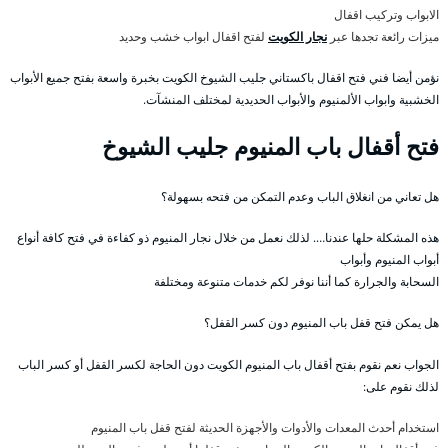
الابواب وتركيب اقفال
ميزات رائعة تجدها عبر
نجار الكويت
لفتح اقفال ابواب خشب وحديد
نؤمن أيضا فني فتح اقفال باكستاني جليب الشيوخ الكويت بخبرة واسعة بفتح جميع الأبواب
الخشبية وابواب الألمنيوم والأبواب الحديدية لمختلف المنشآت.
فتح أقفال باب المنيوم جليب الشيوخ
هل تعاني من انغلاق الباب وعدم التمكن من فتحه بسهولة؟
هذه المشكلة حلها عندنا…. لذلك نعمل من خلال نجار المنيوم ذو كفاءة في فتح كافة أنواع
أبواب المنيوم وأبواب
السحابة والجرارة كما أننا نوفر لكم خدمات متنوعة ومختلفة
هل يمكن فتح قفل باب المنيوم دون كسر القفل؟
الجواب نعم نقوم بفتح أقفال باب المنيوم الكويت دون الحاجة لكسر القفل أو كسر الباب
لذلك نقوم على:
استخدام أحدث المعدات والأدوات والأجهزة الحديثة لفتح قفل باب المنيوم