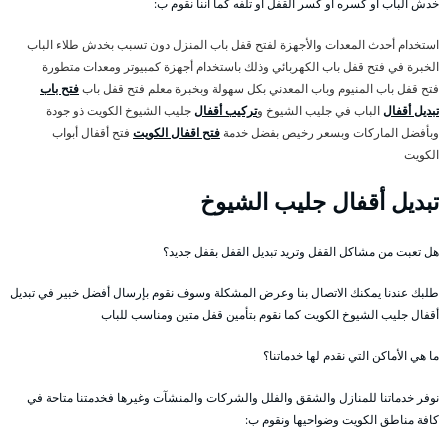
خدش الباب أو كسره أو كسر القفل أو تلفه كما أننا نقوم ب:
استخدام أحدث المعدات والأجهزة لفتح قفل باب المنزل دون تسبب بخدش طلاء الباب
الخبرة في فتح قفل باب الكهربائي وذلك باستخدام أجهزة كمبيوتر ومعدات متطورة
فتح قفل باب المنيوم وباب المعدني بكل سهولة وبخبرة معلم فتح قفل باب
فتح باب
تبديل أقفال
الباب في جليب الشيوخ و
تركيب أقفال
جليب الشيوخ الكويت ذو جودة
وبأفضل الماركات وبسعر رخيص بفضل خدمة
فتح اقفال الكويت
فتح أقفال أبواب
الكويت
تبديل أقفال جليب الشيوخ
هل تعبت من مشاكل القفل وتريد تبديل القفل بقفل جديد؟
طلبك عندنا يمكنك الاتصال بنا وعرض المشكلة وسوف نقوم بإرسال أفضل خبير في تبديل
أقفال جليب الشيوخ الكويت كما نقوم بتأمين قفل متين ومناسب للباب
ما هي الأماكن التي نقدم لها خدماتنا؟
نوفر خدماتنا للمنازل والشقق والفلل والشركات والمنشآت وغيرها فخدمتنا متاحة في
كافة مناطق الكويت وضواحيها ونقوم ب: