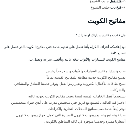
6-
فتح قفل
جليب الشيوخ
7-
فتخ باب
جليب الشيوخ
مفاتيح الكويت
هل فقدت مفاتيح سيارتك او منزلك؟
نود إعلامكم أعزاءنا الكرام بأننا نعمل على تقديم خدمة فني مفاتيح الكويت التي تعمل على
تصنيع كافة
مفاتيح الكويت للسيارات والأبواب بدقة عالية وبأقصى سرعة ونعمل ب:
صب ونسخ المفاتيح للسيارات والأبواب وبسعر جداً رخيص
تصنيع مفاتيح الكويت جديدة مطابقة للمفاتيح القديمة تماماً
نسخ بطاقات للأقفال الكترونية وتغير رمز القفل ونوفر خدمتنا للفنادق والمشافي
والشركات
نستخدم أفضل الخامات المتينة لنسخ وصب مفاتيح الكويت بجودة عالية
الاحترافية العالية بالتصنيع مع فريق فني متخصص مدرب على أيدي خبراء متخصصين
نوفر أيضاً خدمة صب مفاتيح للمحلات التجارية والكراجات
صيانة وتصليح وتصنيع ريمونت كنترول للسيارة التي تعمل بجهاز ريمونت كنترول
أسعارنا مميزة وخدمتنا متوفرة في كافة المناطق بالكويت .