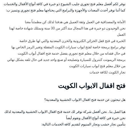
نوفر لكم أفضل معلم فتح تجوري جليب الشيوخ ذو خبرة في كافة أنواع الأقفال والخدمات
كما أننا نوفر أحدث المعدات والأجهزة والبرامج التي يحتاجها معلم فتح تجوري ونتميز ب:
الأمانة والمصداقية في العمل وثقة العميل هي هدفنا لذلك كن مطمئناً معنا
نحن الوحيدون ذو خبرة في هذا المجال منذ أكثر من 30 سنة ونمتلك شهادة خاصة لهذا
العمل
الخبرة في فتح قفل الخزائن الكترونية والخزن المعدنية والتي لها طرق خاصة
نوفر برامج برمجة خاصة لفتح ابواب سيارات الكويت المقفلة وتغير الرمز الخاص بها
في حال فقدانه من خلال معلم فتح تجوري بفضل خدمة فتح اقفال أبواب الكويت
برمجة الريمونت كنترول للسيارة وتصليحه أو صنع واحد جديد في حال تلفه بشكل نهائي
من خلال معلم فتح ابواب سيارات الكويت
نجار الكويت لكافة خدمات
فتح اقفال الابواب الكويت
هل تبحثون عن خدمة فتح اقفال الابواب الخشبية والمعدنية؟
هيا اتصل بنا.. نحن أفضل شركة نوفر لك خدمة فتح اقفال الابواب الخشبية والمعدنية لذلك
نحن خبرة في كافة أنواع الأقفال ونقوم أيضاً
بتأمين نجار خشب ونجار المنيوم لتقديم كافة الخدمات التالية: