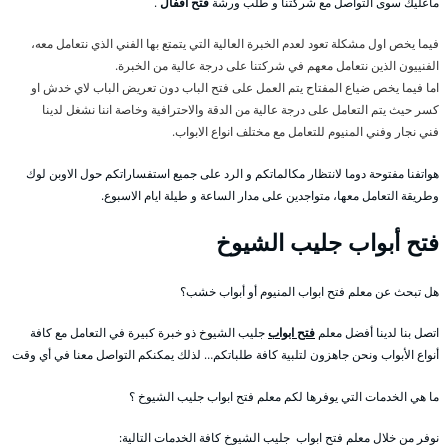
ماعليك سوى التواصل مع شركتنا و طلب ورشة
فتح اقفال
.
فيما يخص اول مشكلة تعود لعدم الخبرة العالية التي يتمتع بها الفني الذي نتعامل معه،
الفنييون الذين نتعامل معهم في شركتنا على درجة عالية من الخبرة.
اما فيما يخص ضياع المفتاح يتم العمل على فتح الباب دون تعريض الباب لاي خدش او
كسر حيث يتم التعامل على درجة عالية من الدقة والاحترافية وخاصة اننا نشغل لدينا
فني نجار وفني المنيوم للتعامل مع مختلف انواع الابواب.
هواتفنا مفتوحة دوما لانتظار مكالماتكم و الرد على جميع استفساراتكم حول الاوبن لوك
وطريقة التعامل معها، متواجدين على مدار الساعة و طيلة ايام الاسبوع.
فتح أبواب جليب الشيوخ
هل تبحث عن معلم فتح ابواب المنيوم أو أبواب خشب؟
اتصل بنا لدينا أفضل معلم
فتح ابواب
جليب الشيوخ ذو خبرة كبيرة في التعامل مع كافة
أنواع الأبواب ونحن جاهزون لتلبية كافة طلباتكم… لذلك يمكنكم التواصل معنا في أي وقت
ما هي الخدمات التي يوفرها لكم معلم فتح ابواب جليب الشيوخ ؟
نوفر من خلال معلم فتح ابواب جليب الشيوخ كافة الخدمات التالية: