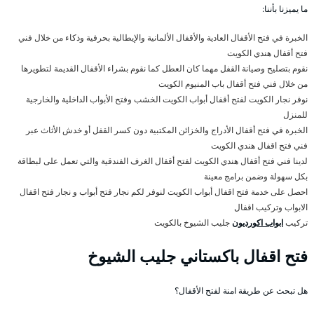
ما يميزنا بأننا:
الخبرة في فتح الأقفال العادية والأقفال الألمانية والإيطالية بحرفية وذكاء من خلال فني
فتح أقفال هندي الكويت
نقوم بتصليح وصيانة القفل مهما كان العطل كما نقوم بشراء الأقفال القديمة لتطويرها
من خلال فني فتح أقفال باب المنيوم الكويت
نوفر نجار الكويت لفتح أقفال أبواب الكويت الخشب وفتح الأبواب الداخلية والخارجية
للمنزل
الخبرة في فتح أقفال الأدراج والخزائن المكتبية دون كسر القفل أو خدش الأثاث عبر
فني فتح اقفال هندي الكويت
لدينا فني فتح أقفال هندي الكويت لفتح أقفال الغرف الفندقية والتي تعمل على لبطاقة
بكل سهولة وضمن برامج معينة
احصل على خدمة فتح اقفال أبواب الكويت لنوفر لكم نجار فتح أبواب و نجار فتح اقفال
الابواب وتركيب اقفال
تركيب
ابواب اكورديون
جليب الشيوخ بالكويت
فتح اقفال باكستاني جليب الشيوخ
هل تبحث عن طريقة امنة لفتح الأقفال؟