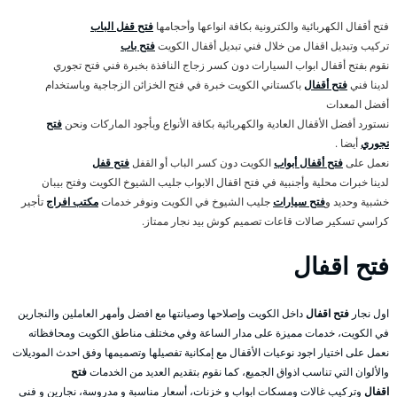
فتح أقفال الكهربائية والكترونية بكافة انواعها وأحجامها
فتح قفل الباب
تركيب وتبديل اقفال من خلال فني تبديل أقفال الكويت
فتح باب
نقوم بفتح أقفال ابواب السيارات دون كسر زجاج النافذة بخبرة فني فتح تجوري
لدينا فني
فتح أقفال
باكستاني الكويت خبرة في فتح الخزائن الزجاجية وباستخدام
أفضل المعدات
نستورد أفضل الأقفال العادية والكهربائية بكافة الأنواع وبأجود الماركات ونحن
فتح
تجوري
أيضا .
نعمل على
فتح أقفال أبواب
الكويت دون كسر الباب أو القفل
فتح قفل
لدينا خبرات محلية وأجنبية في فتح اقفال الابواب جليب الشيوخ الكويت وفتح بيبان
خشبية وحديد و
فتح سيارات
جليب الشيوخ في الكويت ونوفر خدمات
مكتب افراج
تأجير
كراسي تسكير صالات قاعات تصميم كوش بيد نجار ممتاز.
فتح اقفال
اول نجار
فتح اقفال
داخل الكويت وإصلاحها وصيانتها مع افضل وأمهر العاملين والنجارين
في الكويت، خدمات مميزة على مدار الساعة وفي مختلف مناطق الكويت ومحافظاته
نعمل على اختيار اجود نوعيات الأقفال مع إمكانية تفصيلها وتصميمها وفق احدث الموديلات
والألوان التي تناسب اذواق الجميع، كما نقوم بتقديم العديد من الخدمات
فتح
اقفال
وتركيب غالات ومسكات ابواب و خزنات، أسعار مناسبة و مدروسة، نجارين و فني