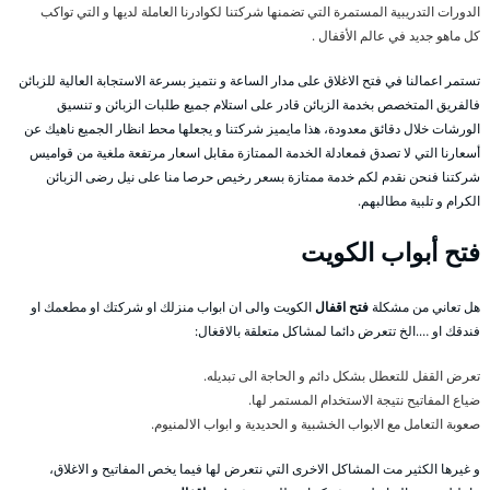
الدورات التدريبية المستمرة التي تضمنها شركتنا لكوادرنا العاملة لديها و التي تواكب
كل ماهو جديد في عالم الأقفال .
تستمر اعمالنا في فتح الاغلاق على مدار الساعة و نتميز بسرعة الاستجابة العالية للزبائن
فالفريق المتخصص بخدمة الزبائن قادر على استلام جميع طلبات الزبائن و تنسيق
الورشات خلال دقائق معدودة، هذا مايميز شركتنا و يجعلها محط انظار الجميع ناهيك عن
أسعارنا التي لا تصدق فمعادلة الخدمة الممتازة مقابل اسعار مرتفعة ملغية من قواميس
شركتنا فنحن نقدم لكم خدمة ممتازة بسعر رخيص حرصا منا على نيل رضى الزبائن
الكرام و تلبية مطالبهم.
فتح أبواب الكويت
هل تعاني من مشكلة
فتح اقفال
الكويت والى ان ابواب منزلك او شركتك او مطعمك او
فندقك او ….الخ تتعرض دائما لمشاكل متعلقة بالاقغال:
تعرض القفل للتعطل بشكل دائم و الحاجة الى تبديله.
ضياع المفاتيح نتيجة الاستخدام المستمر لها.
صعوبة التعامل مع الابواب الخشبية و الحديدية و ابواب الالمنيوم.
و غيرها الكثير مت المشاكل الاخرى التي نتعرض لها فيما يخص المفاتيح و الاغلاق،