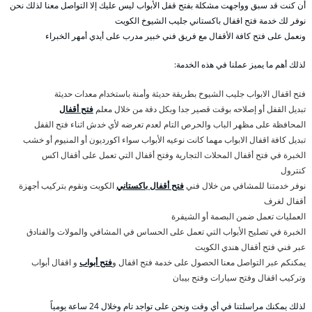
أن كنت قد سبق وواجهت مشكلة بفتح قفل الأبواب ليس عليك إلا التواصل معنا لذلك نحن
نوفر لك خدمة فتح اقفال باكستاني جليب الشيوخ الكويت
ونعمل على فتح كافة الأقفال مع فريق فني خبير مدرب على أيدي أمهر الخبراء
لذلك أهم ما يميز عملنا في هذه الخدمة:
فتح اقفال الابواب جليب الشيوخ بطريقة حديثة وأمنة باستخدام معدات حديثة
تبديل القفل أو إصلاحه بوقت قصير جدا وبكل دقة من خلال معلم
فتح أقفال
المحافظة على مظهر الباب والحرص التام لعدم تعرضه لأي خدش اثناء فتح القفل
تبديل كافة اقفال الابواب مهما كانت نوعيه الأبواب سواء اكورديون أو المنيوم أو خشب
الخبرة في فتح أقفال المحلات التجارية وفتح أقفال التي تعمل على أقفال اكس
كنترول
نوفر خدمتنا للمشافي من خلال فني
فتح أقفال باكستاني
الكويت ونقوم بتركيب أجهزة
أقفال لغرف
العمليات تعمل ضمن البصمة أو الشيفرة
الخبرة في تصليح الأبواب التي تعمل على الحساس في المشافي والمولات والفنادق
عبر فني فتح أقفال هندي الكويت
يمكنكم عبر التواصل معنا الحصول على خدمة فتح اقفال و
فتح أبواب
و اقفال أبواب
وتركيب اقفال وفتح سيارات وفتح بيبان
لذلك يمكنك مراسلتنا في أي وقت ونحن على تواجد تام وخلال 24 ساعة يومياً