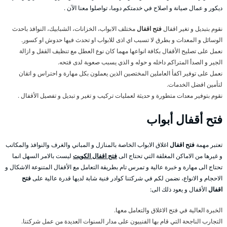
ديكور و عمال صيانة و اصلاح في خدمتكم دوما، تواصلوا معنا الآن .
نقوم بتبديل و تغير اقفال
فتح اقفال
مختلف الابواب، الخزانات، الشبابيك، النوافذ باحدث
الوسائل و المعدات و بطرق لا تسبب اي اذى للابواب او تحدث فيها حدوش او كسور.
نعمل على تصليح الأقفال بكافة انواعها مهما كان نوع العطل مع تنظيف القفل و ازالة
الجير و الصدأ المتراكم داخله و حوله و الذي يسبب صعوبة لدى فتحه.
نعمل على توفير اكفأ العاملين المختصين الذين يعملون بكل مهارة و احتراس و اتقان
لتأمين افضل الخدمات.
نقوم بتوفير معدات متطورة و حديثة لعمليات تركيب و تغير و تبديل و تفصيل الأقفال .
فتح
أقفال أبواب
تعتبر مهمة
فتح اقفال
اغلاق الابواب الخاصة بالمنازل و المباني والغرف والنوافذ والمكاتب
و غيرها من الاماكن المغلقة التي تحتاج الى
فتح اقفال الكويت
ليست بالامر السهل انما
تحتاج الى مهارة و خبرة عالية و تمرس تام بطريقة التعامل مع الأقفال المتنوعة الاشكال و
الاحجام و الانواع، نضمن لكم في شركتنا كوادر فنية شابة لديها قدرة عالية على
فتح
اقفال
الأقفال و يعود ذلك الى:
الخبرة العالية في فتح الاغلاق والتعامل معها.
التجارب الناجحة التي قام بها الفنييون على مدار السنوات العديدة من عمل شركتنا.