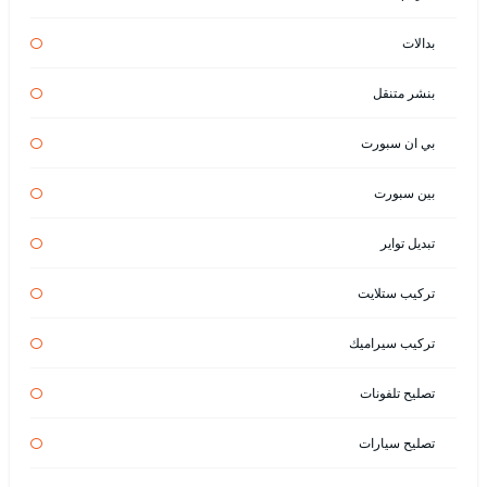
بدالات
بنشر متنقل
بي ان سبورت
بين سبورت
تبديل تواير
تركيب ستلايت
تركيب سيراميك
تصليح تلفونات
تصليح سيارات