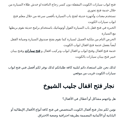
فتح ابواب سيارات الكويت المقفلة دون كسر زجاج النافذة او خدش طلاء السيارة من
خلال خدمة فتح تجوري
نستخدم معدات وأجهزة حديثة لفتح باب السيارة بأقصى سرعة من خلال معلم فتح
ابواب سيارات الكويت
الخبرة في فتح قفل باب السيارة الفول أوتوماتيك باستخدام برامج حديثة نقوم بربطها
مع السيارة
الحرص التام من ملكية العميل لسيارة كما نقوم بفتح صندوق السيارة وصيانة القفل
أيضاً بفضل خدمة فتح اقفال ابواب الكويت
خدمة فتح اقفال وفتح ابواب و اقفال ابواب وتركيب اقفال و
فتح سيارات
وفتح بيبان
خبير فتح بيبان سيارات بالكويت
لذلك نحن على استعداد دائم لتلبية كافة طلباتكم لذلك نوفر لكم أفضل فني فتح ابواب
سيارات الكويت قريب من موقعي
نجار فتح اقفال جليب الشيوخ
هل واجهتم مشاكل أو أعطال في الأقفال؟
نؤمن لكم نجار فتح أقفال الكويت المتخصص في فتح كافة أنواع الأقفال الإيطالية أو
اليابانية أو الألمانية المصممة بطريقة احترافية وصعبة الاختراق.