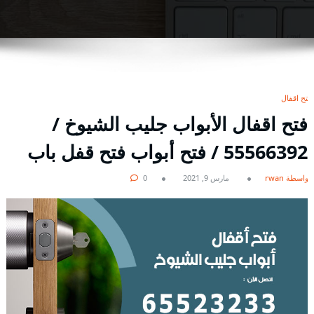
فتح اقفال
فتح اقفال الأبواب جليب الشيوخ /
55566392 / فتح أبواب فتح قفل باب
بواسطة rwan
مارس 9, 2021
0