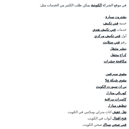
في موقع الشركة
الكويتية
يمكن طلب الكثير من الخدمات مثل:
يشترون سيارة
.
خدمة
فني تكييف
خدمات
فني تكييف هندي
أول
فني تكييف مركزي
رقم
فني ستلايت
بنشر متنقل
كراج متنقل
مكافحة حشرات
مقوي سيرفس
مقوي شبكة 5g
بي ان سبورت الكويت
كهربائي منازل
كاميرات مراقبة
تنظيف منازل
نقل عفش
اثاث منزلي ومكتبي في الكويت
فتح اقفال
أبواب في الكويت
فني صحي
سباك
صحي الكويت.