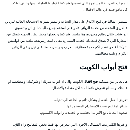
الدورات التدريبية المستمرة التي تضمنها شركتنا لكوادرنا العاملة لديها و التي تواكب
كل ماهو جديد في عالم الأقفال .
تستمر اعمالنا في فتح الاغلاق على مدار الساعة و نتميز بسرعة الاستجابة العالية للزبائن
فالفريق المتخصص بخدمة الزبائن قادر على استلام جميع طلبات الزبائن و تنسيق
الورشات خلال دقائق معدودة، هذا مايميز شركتنا و يجعلها محط انظار الجميع ناهيك عن
أسعارنا التي لا تصدق فمعادلة الخدمة الممتازة مقابل اسعار مرتفعة ملغية من قواميس
شركتنا فنحن نقدم لكم خدمة ممتازة بسعر رخيص حرصا منا على نيل رضى الزبائن
الكرام و تلبية مطالبهم.
فتح أبواب الكويت
هل تعاني من مشكلة
فتح اقفال
الكويت والى ان ابواب منزلك او شركتك او مطعمك او
فندقك او ….الخ تتعرض دائما لمشاكل متعلقة بالاقغال:
تعرض القفل للتعطل بشكل دائم و الحاجة الى تبديله.
ضياع المفاتيح نتيجة الاستخدام المستمر لها.
صعوبة التعامل مع الابواب الخشبية و الحديدية و ابواب الالمنيوم.
و غيرها الكثير مت المشاكل الاخرى التي نتعرض لها فيما يخص المفاتيح و الاغلاق،