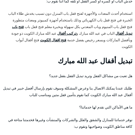
خدش الباب أو كسره أو كسر القفل أو تلفه كما أننا نقوم ب:
استخدام أحدث المعدات والأجهزة لفتح قفل باب المنزل دون تسبب بخدش طلاء الباب
الخبرة في فتح قفل باب الكهربائي وذلك باستخدام أجهزة كمبيوتر ومعدات متطورة
فتح قفل باب المنيوم وباب المعدني بكل سهولة وبخبرة معلم فتح قفل باب
فتح باب
تبديل أقفال
الباب في عبد الله مبارك و
تركيب أقفال
عبد الله مبارك الكويت ذو جودة
وبأفضل الماركات وبسعر رخيص بفضل خدمة
فتح اقفال الكويت
فتح أقفال أبواب
الكويت
تبديل أقفال عبد الله مبارك
هل تعبت من مشاكل القفل وتريد تبديل القفل بقفل جديد؟
طلبك عندنا يمكنك الاتصال بنا وعرض المشكلة وسوف نقوم بإرسال أفضل خبير في تبديل
أقفال عبد الله مبارك الكويت كما نقوم بتأمين قفل متين ومناسب للباب
ما هي الأماكن التي نقدم لها خدماتنا؟
نوفر خدماتنا للمنازل والشقق والفلل والشركات والمنشآت وغيرها فخدمتنا متاحة في
كافة مناطق الكويت وضواحيها ونقوم ب: