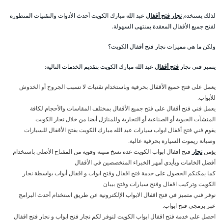
لذلك يستخدم
نجار فتح أقفال
عبد الله مبارك الكويت أحدث الأدوات والتقنيات المتطورة
لفتح جميع الأقفال المعقدة بمنتهى السهولة.
ولكن ما هي مميزات نجار فتح أقفال الكويت؟
يتميز فني نجار
فتح أقفال
عبد الله مبارك الكويت بتقديم الخدمات التالية:
يعمل على فتح جميع الأقفال بحرفية وباستخدام تقنيات لا تسبب الجروح أو الخدوش
للأبواب.
يعمل فني فتح أقفال على فتح جميع الأقفال بمختلف المقاسات والأحجام لكافة
المنشآت الحيوية أو الصناعية أو التجارية وللمنازل أيضا من خلال نجار الكويت
يقوم فني فتح أقفال ابواب سيارات عبد الله مبارك الكويت بفتح الأقفال للسيارات
وصيانة ريموت السيارة بحرفية عالية.
يؤمن
نجار
فتح اقفال ابواب الكويت عدة نسخ متينة وقوية من المفتاح الأصلي باستخدام
أفضل الخامات وبأيدي أمهر الخبراء المتخصصين في الأقفال
كما يمكنكم الحصول على خدمة فتح اقفال وفتح ابواب و اقفال أبواب بواسطة نجار
الكويت وتركيب اقفال وفتح سيارات وفتح بيبان
نوفر فني متميز في فتح اقفال الابواب الإلكترونية عن طريق استخدام أحدث البرامج
عبر برمجي فتح ابواب.
احصل على خدمة فتح اقفال ابواب الكويت لنوفر لكم نجار فتح ابواب و نجار فتح اقفال