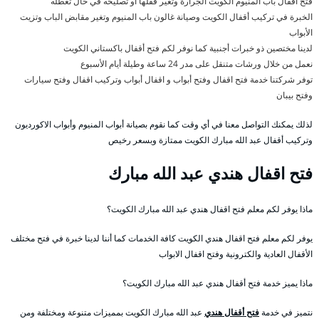
فتح أقفال باب المنيوم الكويت الجرارة وتغير قفلها أو تصليحه في حال تعطله
الخبرة في تركيب أقفال الكويت وصيانة غالون باب المنيوم وتغير مقابض الباب وتزيت
الأبواب
لدينا مختصين ذو خبرات أجنبية كما نوفر لكم فتح أقفال باكستاني الكويت
نعمل من خلال ورشات متنقل على مدر 24 ساعة وطيلة أيام الأسبوع
توفر شركتنا خدمة فتح اقفال وفتح أبواب و اقفال أبواب وتركيب اقفال وفتح سيارات
وفتح بيبان
لذلك يمكنك التواصل معنا في أي وقت كما نقوم بصيانة أبواب المنيوم وأبواب الاكورديون
وتركيب أقفال عبد الله مبارك الكويت ممتازة وبسعر رخيص
فتح اقفال هندي عبد الله مبارك
ماذا يوفر لكم معلم فتح اقفال هندي عبد الله مبارك الكويت؟
يوفر لكم معلم فتح اقفال هندي الكويت كافة الخدمات كما أننا لدينا خبرة في فتح مختلف
الأقفال العادية والكترونية وفتح اقفال الابواب
ماذا يميز خدمة فتح أقفال هندي عبد الله مبارك الكويت؟
نتميز في خدمة
فتح أقفال هندي
عبد الله مبارك الكويت بمميزات متنوعة ومختلفة ومن