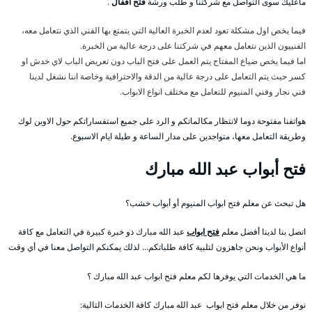
ماعليك سوى التواصل مع شركتنا و طلب ورشة
فتح اقفال
.
فيما يخص اول مشكلة تعود لعدم الخبرة العالية التي يتمتع بها الفني الذي نتعامل معه،
الفنييون الذين نتعامل معهم في شركتنا على درجة عالية من الخبرة.
اما فيما يخص ضياع المفتاح يتم العمل على فتح الباب دون تعريض الباب لاي خدش او
كسر حيث يتم التعامل على درجة عالية من الدقة والاحترافية وخاصة اننا نشغل لدينا
فني نجار وفني المنيوم للتعامل مع مختلف انواع الابواب.
هواتفنا مفتوحة دوما لانتظار مكالماتكم و الرد على جميع استفساراتكم حول الاوبن لوك
وطريقة التعامل معها، متواجدين على مدار الساعة و طيلة ايام الاسبوع.
فتح أبواب عبد الله مبارك
هل تبحث عن معلم فتح ابواب المنيوم أو أبواب خشب؟
اتصل بنا لدينا أفضل معلم
فتح ابواب
عبد الله مبارك ذو خبرة كبيرة في التعامل مع كافة
أنواع الأبواب ونحن جاهزون لتلبية كافة طلباتكم… لذلك يمكنكم التواصل معنا في أي وقت
ما هي الخدمات التي يوفرها لكم معلم فتح ابواب عبد الله مبارك ؟
نوفر من خلال معلم فتح ابواب عبد الله مبارك كافة الخدمات التالية: