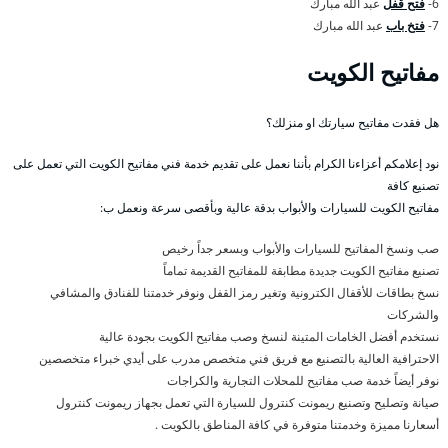
6-
فتح قفل
عبد الله مبارك
7-
فتخ باب
عبد الله مبارك
مفاتيح الكويت
هل فقدت مفاتيح سيارتك او منزلك؟
نود إعلامكم أعزاءنا الكرام بأننا نعمل على تقديم خدمة فني مفاتيح الكويت التي تعمل على
تصنيع كافة
مفاتيح الكويت للسيارات والأبواب بدقة عالية وبأقصى سرعة ونعمل ب:
صب ونسخ المفاتيح للسيارات والأبواب وبسعر جداً رخيص
تصنيع مفاتيح الكويت جديدة مطابقة للمفاتيح القديمة تماماً
نسخ بطاقات للأقفال الكترونية وتغير رمز القفل ونوفر خدمتنا للفنادق والمشافي
والشركات
نستخدم أفضل الخامات المتينة لنسخ وصب مفاتيح الكويت بجودة عالية
الاحترافية العالية بالتصنيع مع فريق فني متخصص مدرب على أيدي خبراء متخصصين
نوفر أيضاً خدمة صب مفاتيح للمحلات التجارية والكراجات
صيانة وتصليح وتصنيع ريمونت كنترول للسيارة التي تعمل بجهاز ريمونت كنترول
أسعارنا مميزة وخدمتنا متوفرة في كافة المناطق بالكويت .