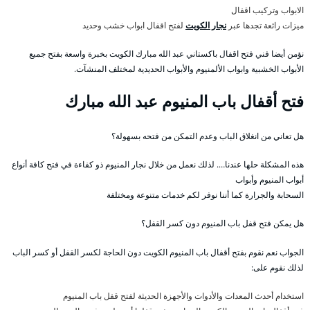
الابواب وتركيب اقفال
ميزات رائعة تجدها عبر
نجار الكويت
لفتح اقفال ابواب خشب وحديد
نؤمن أيضا فني فتح اقفال باكستاني عبد الله مبارك الكويت بخبرة واسعة بفتح جميع
الأبواب الخشبية وابواب الألمنيوم والأبواب الحديدية لمختلف المنشآت.
فتح أقفال باب المنيوم عبد الله مبارك
هل تعاني من انغلاق الباب وعدم التمكن من فتحه بسهولة؟
هذه المشكلة حلها عندنا…. لذلك نعمل من خلال نجار المنيوم ذو كفاءة في فتح كافة أنواع
أبواب المنيوم وأبواب
السحابة والجرارة كما أننا نوفر لكم خدمات متنوعة ومختلفة
هل يمكن فتح قفل باب المنيوم دون كسر القفل؟
الجواب نعم نقوم بفتح أقفال باب المنيوم الكويت دون الحاجة لكسر القفل أو كسر الباب
لذلك نقوم على:
استخدام أحدث المعدات والأدوات والأجهزة الحديثة لفتح قفل باب المنيوم