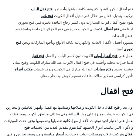
فتح أقفال الكهربائية والكترونية بكافة انواعها وأحجامها
فتح قفل الباب
تركيب وتبديل اقفال من خلال فني تبديل أقفال الكويت
فتح باب
نقوم بفتح أقفال ابواب السيارات دون كسر زجاج النافذة بخبرة فني فتح تجوري
لدينا فني
فتح أقفال
باكستاني الكويت خبرة في فتح الخزائن الزجاجية وباستخدام
أفضل المعدات
نستورد أفضل الأقفال العادية والكهربائية بكافة الأنواع وبأجود الماركات ونحن
فتح
تجوري
أيضا .
نعمل على
فتح أقفال أبواب
الكويت دون كسر الباب أو القفل
فتح قفل
لدينا خبرات محلية وأجنبية في فتح اقفال الابواب عبد الله مبارك الكويت وفتح بيبان
خشبية وحديد و
فتح سيارات
عبد الله مبارك في الكويت ونوفر خدمات
مكتب افراج
تأجير كراسي تسكير صالات قاعات تصميم كوش بيد نجار ممتاز.
فتح اقفال
اول نجار
فتح اقفال
داخل الكويت وإصلاحها وصيانتها مع افضل وأمهر العاملين والنجارين
في الكويت، خدمات مميزة على مدار الساعة وفي مختلف مناطق الكويت ومحافظاته
نعمل على اختيار اجود نوعيات الأقفال مع إمكانية تفصيلها وتصميمها وفق احدث الموديلات
والألوان التي تناسب اذواق الجميع، كما نقوم بتقديم العديد من الخدمات
فتح
اقفال
وتركيب غالات ومسكات ابواب و خزنات، أسعار مناسبة و مدروسة، نجارين و فني