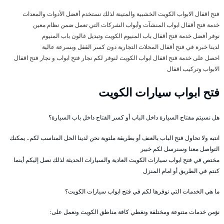
فتح اقفال الابواب الكويت الخشبية والمتينة لذلك نستخدم أفضل الأدوات والمعدات
خدمة فتح أقفال ابواب المنشآت وأبواب الشركات التي تعمل ضمن نظام معين
نوفر أفضل خدمة فتح أقفال باب المنيوم الكويت وتبديل غالون باب المنيوم
لدينا خبرة في فتح أقفال المحلات التجارية دون كسر القفل وبسرعة عالية
احصل على خدمة فتح اقفال ابواب الكويت لنوفر لكم نجار فتح ابواب و نجار فتح اقفال
الابواب وتركيب اقفال
فتح ابواب سيارات الكويت
هل نسيتم مفتاح السيارة داخل الباب أو كسر الفتاح داخل باب السيارة؟
انتبه ولا تحاول فتح الباب بالعنف أو بطريقة ملتوية نحن لدينا الحل المناسب لكم.. يمكنك
التواصل معنا وسنرسل لكم خبير
مختص في فتح ابواب سيارات الكويت العادية والسيارات الحديثة لذلك نصل إليكم أينما
كنتم في الطريق أو امام المنزل
ما هي الخدمات التي نوفرها لكم في فتح ابواب سيارات الكويت؟
نؤمن خدمات متنوعة ومختلفة ونغطي كافة مناطق الكويت ونعمل على: