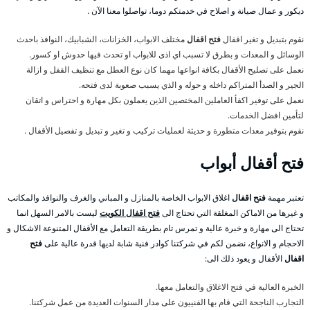
ديكور و عمال صيانة و اصلاح في خدمتكم دوما، تواصلوا معنا الآن .
نقوم بتبديل و تغير اقفال
فتح اقفال
مختلف الابواب، الخزانات، الشبابيك، النوافذ باحدث
الوسائل و المعدات و بطرق لا تسبب اي اذى للابواب او تحدث فيها حدوش او كسور.
نعمل على تصليح الأقفال بكافة انواعها مهما كان نوع العطل مع تنظيف القفل و ازالة
الجير و الصدأ المتراكم داخله و حوله و الذي يسبب صعوبة لدى فتحه.
نعمل على توفير اكفأ العاملين المختصين الذين يعملون بكل مهارة و احتراس و اتقان
لتأمين افضل الخدمات.
نقوم بتوفير معدات متطورة و حديثة لعمليات تركيب و تغير و تبديل و تفصيل الأقفال .
فتح
أقفال أبواب
تعتبر مهمة
فتح اقفال
اغلاق الابواب الخاصة بالمنازل و المباني والغرف والنوافذ والمكاتب
و غيرها من الاماكن المغلقة التي تحتاج الى
فتح اقفال الكويت
ليست بالامر السهل انما
تحتاج الى مهارة و خبرة عالية و تمرس تام بطريقة التعامل مع الأقفال المتنوعة الاشكال و
الاحجام و الانواع، نضمن لكم في شركتنا كوادر فنية شابة لديها قدرة عالية على
فتح
اقفال
الأقفال و يعود ذلك الى:
الخبرة العالية في فتح الاغلاق والتعامل معها.
التجارب الناجحة التي قام بها الفنييون على مدار السنوات العديدة من عمل شركتنا.