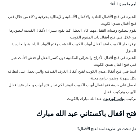
أهم ما يميزنا بأننا:
الخبرة في فتح الأقفال العادية والأقفال الألمانية والإيطالية بحرفية وذكاء من خلال فني
فتح أقفال هندي الكويت
نقوم بتصليح وصيانة القفل مهما كان العطل كما نقوم بشراء الأقفال القديمة لتطويرها
من خلال فني فتح أقفال باب المنيوم الكويت
نوفر نجار الكويت لفتح أقفال أبواب الكويت الخشب وفتح الأبواب الداخلية والخارجية
للمنزل
الخبرة في فتح أقفال الأدراج والخزائن المكتبية دون كسر القفل أو خدش الأثاث عبر
فني فتح اقفال هندي الكويت
لدينا فني فتح أقفال هندي الكويت لفتح أقفال الغرف الفندقية والتي تعمل على لبطاقة
بكل سهولة وضمن برامج معينة
احصل على خدمة فتح اقفال أبواب الكويت لنوفر لكم نجار فتح أبواب و نجار فتح اقفال
الابواب وتركيب اقفال
تركيب
ابواب اكورديون
عبد الله مبارك بالكويت
فتح اقفال باكستاني عبد الله مبارك
هل تبحث عن طريقة امنة لفتح الأقفال؟