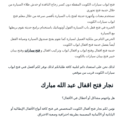
فتح ابواب سيارات الكويت المقفلة دون كسر زجاج النافذة او خدش طلاء السيارة من
خلال خدمة فتح تجوري
نستخدم معدات وأجهزة حديثة لفتح باب السيارة بأقصى سرعة من خلال معلم فتح
ابواب سيارات الكويت
الخبرة في فتح قفل باب السيارة الفول أوتوماتيك باستخدام برامج حديثة نقوم بربطها
مع السيارة
الحرص التام من ملكية العميل لسيارة كما نقوم بفتح صندوق السيارة وصيانة القفل
أيضاً بفضل خدمة فتح اقفال ابواب الكويت
خدمة فتح اقفال وفتح ابواب و اقفال ابواب وتركيب اقفال و
فتح سيارات
وفتح بيبان
خبير فتح بيبان سيارات بالكويت
لذلك نحن على استعداد دائم لتلبية كافة طلباتكم لذلك نوفر لكم أفضل فني فتح ابواب
سيارات الكويت قريب من موقعي
نجار فتح اقفال عبد الله مبارك
هل واجهتم مشاكل أو أعطال في الأقفال؟
نؤمن لكم نجار فتح أقفال الكويت المتخصص في فتح كافة أنواع الأقفال الإيطالية أو
اليابانية أو الألمانية المصممة بطريقة احترافية وصعبة الاختراق.