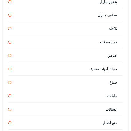
تعقيم منازل
تنظيف منازل
ثلاجات
حداد مظلات
حدادين
سباك أدوات صحية
صباغ
طباخات
غسالات
فتح اقفال