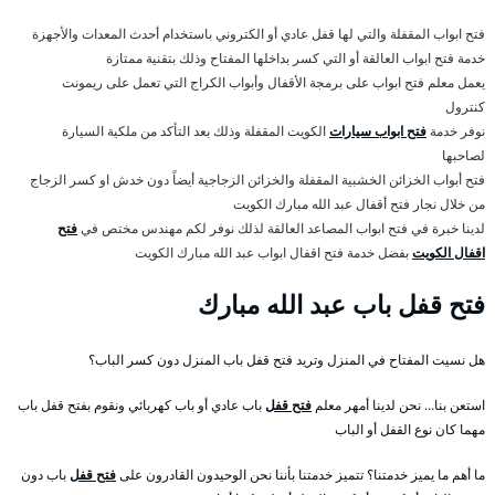
فتح ابواب المقفلة والتي لها قفل عادي أو الكتروني باستخدام أحدث المعدات والأجهزة
خدمة فتح ابواب العالقة أو التي كسر بداخلها المفتاح وذلك بتقنية ممتازة
يعمل معلم فتح ابواب على برمجة الأقفال وأبواب الكراج التي تعمل على ريمونت
كنترول
نوفر خدمة
فتح ابواب سيارات
الكويت المقفلة وذلك بعد التأكد من ملكية السيارة
لصاحبها
فتح أبواب الخزائن الخشبية المقفلة والخزائن الزجاجية أيضاً دون خدش او كسر الزجاج
من خلال نجار فتح أقفال عبد الله مبارك الكويت
لدينا خبرة في فتح ابواب المصاعد العالقة لذلك نوفر لكم مهندس مختص في
فتح
اقفال الكويت
بفضل خدمة فتح اقفال ابواب عبد الله مبارك الكويت
فتح قفل باب عبد الله مبارك
هل نسيت المفتاح في المنزل وتريد فتح قفل باب المنزل دون كسر الباب؟
استعن بنا… نحن لدينا أمهر معلم
فتح قفل
باب عادي أو باب كهربائي ونقوم بفتح قفل باب
مهما كان نوع القفل أو الباب
ما أهم ما يميز خدمتنا؟ تتميز خدمتنا بأننا نحن الوحيدون القادرون على
فتح قفل
باب دون