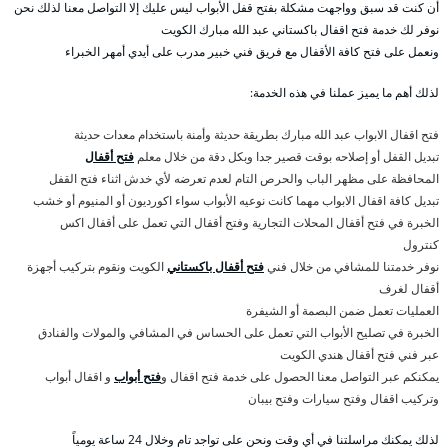
أن كنت قد سبق وواجهت مشكلة بفتح قفل الأبواب ليس عليك إلا التواصل معنا لذلك نحن
نوفر لك خدمة فتح اقفال باكستاني عبد الله مبارك الكويت
ونعمل على فتح كافة الأقفال مع فريق فني خبير مدرب على أيدي أمهر الخبراء
لذلك أهم ما يميز عملنا في هذه الخدمة:
فتح اقفال الابواب عبد الله مبارك بطريقة حديثة وأمنة باستخدام معدات حديثة
تبديل القفل أو إصلاحه بوقت قصير جدا وبكل دقة من خلال معلم
فتح أقفال
المحافظة على مظهر الباب والحرص التام لعدم تعرضه لأي خدش اثناء فتح القفل
تبديل كافة اقفال الابواب مهما كانت نوعيه الأبواب سواء اكورديون أو المنيوم أو خشب
الخبرة في فتح أقفال المحلات التجارية وفتح أقفال التي تعمل على أقفال اكس
كنترول
نوفر خدمتنا للمشافي من خلال فني
فتح أقفال باكستاني
الكويت ونقوم بتركيب أجهزة
أقفال لغرف
العمليات تعمل ضمن البصمة أو الشيفرة
الخبرة في تصليح الأبواب التي تعمل على الحساس في المشافي والمولات والفنادق
عبر فني فتح أقفال هندي الكويت
يمكنكم عبر التواصل معنا الحصول على خدمة فتح اقفال و
فتح أبواب
و اقفال أبواب
وتركيب اقفال وفتح سيارات وفتح بيبان
لذلك يمكنك مراسلتنا في أي وقت ونحن على تواجد تام وخلال 24 ساعة يومياً