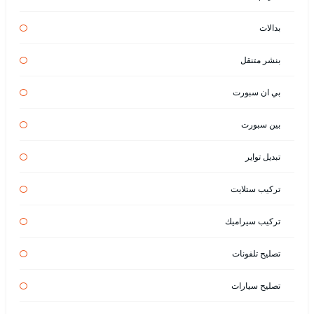
بدالات
بنشر متنقل
بي ان سبورت
بين سبورت
تبديل تواير
تركيب ستلايت
تركيب سيراميك
تصليح تلفونات
تصليح سيارات