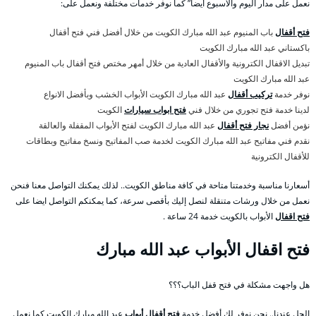
نعمل على مدار اليوم والأسبوع أيضا” كما نوفر خدمات مختلفة ونعمل على:
فتح أقفال
باب المنيوم عبد الله مبارك الكويت من خلال أفضل فني فتح أقفال
باكستاني عبد الله مبارك الكويت
تبديل الاقفال الكترونية والأقفال العادية من خلال أمهر مختص فتح أقفال باب المنيوم
عبد الله مبارك الكويت
نوفر خدمة
تركيب أقفال
عبد الله مبارك الكويت الأبواب الخشب وبأفضل الانواع
لدينا خدمة فتح تجوري من خلال فني
فتح ابواب سيارات
الكويت
نؤمن أفضل
نجار فتح أقفال
عبد الله مبارك الكويت لفتح الأبواب المقفلة والعالقة
نقدم فني مفاتيح عبد الله مبارك الكويت لخدمة صب المفاتيح ونسخ مفاتيح وبطاقات
للأقفال الكترونية
أسعارنا مناسبة وخدمتنا متاحة في كافة مناطق الكويت.. لذلك يمكنك التواصل معنا فنحن
نعمل من خلال ورشات متنقلة لنصل إليك بأقصى سرعة، كما يمكنكم التواصل ايضا على
فتح اقفال
الأبواب بالكويت خدمة 24 ساعة .
فتح اقفال الأبواب عبد الله مبارك
هل واجهت مشكلة في فتح قفل الباب؟؟؟
الحل عندنا.. نحن نوفر لك أفضل خدمة
فتح أقفال أبواب
عبد الله مبارك الكويت كما نعمل