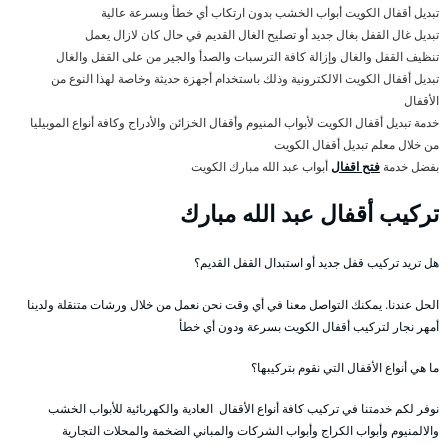
تبديل أقفال الكويت أبواب الخشب بدون ارتكاب أي خطأ وبسرعة عالية
تبديل غال القفل بغال جديد أو تصليح الغال القديم في حال كان لازال يعمل
تنظيف القفل والغال وإزالة كافة الترسبات والصدأ والجير من على القفل والغال
تبديل أقفال الكويت الالكترونية وذلك باستخدام أجهزة حديثة وخاصة لهذا النوع من
الأقفال
خدمة تبديل أقفال الكويت لأبواب المنيوم وأقفال الخزائن والأدراج وكافة أنواع الموبيليا
من خلال معلم تبديل أقفال الكويت
بفضل خدمة
فتح اقفال
أبواب عبد الله مبارك الكويت
تركيب أقفال عبد الله مبارك
هل تريد تركيب قفل جديد أو استبدال القفل القديم؟
الحل عندنا. يمكنك التواصل معنا في أي وقت نحن نعمل من خلال ورشات متنقلة ولدينا
أمهر نجار لتركيب أقفال الكويت بسرعة ودون أي خطأ
ما هي أنواع الأقفال التي نقوم بتركيبها؟
نوفر لكم خدمتنا في تركيب كافة أنواع الأقفال العادية والكهربائية للأبواب الخشب
والالمنيوم وأبواب الكراج وأبواب الشركات والمباني الضخمة والمحلات التجارية