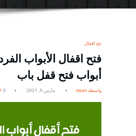
فتح اقفال
أبواب فتح قفل باب
بواسطة rwan
مارس 9, 2021
0