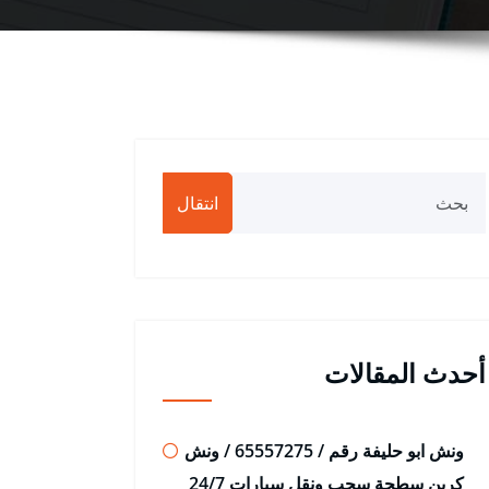
انتقال
أحدث المقالات
ونش ابو حليفة رقم / 65557275 / ونش
كرين سطحة سحب ونقل سيارات 24/7