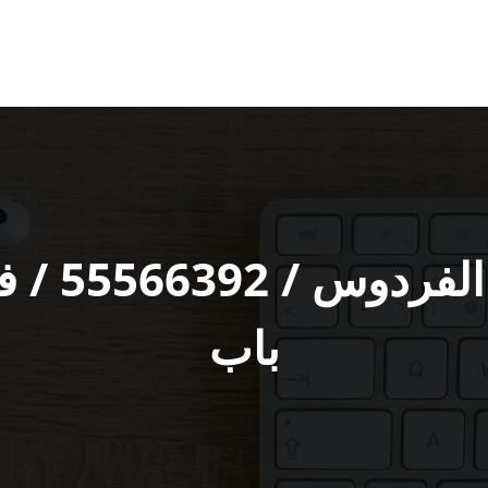
فتح اقفال
باب