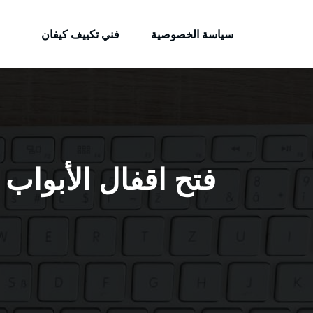
الكويتية
لتجاوز
خدمات وظائف بالكويت
لى
سياسة الخصوصية
فني تكييف كيفان
لمحتوى