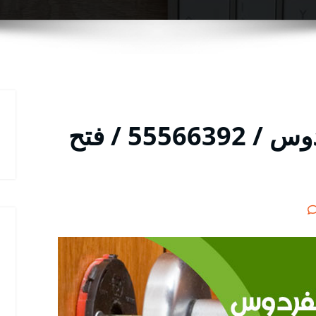
فتح اقفال الأبواب الفردوس / 55566392 / فتح