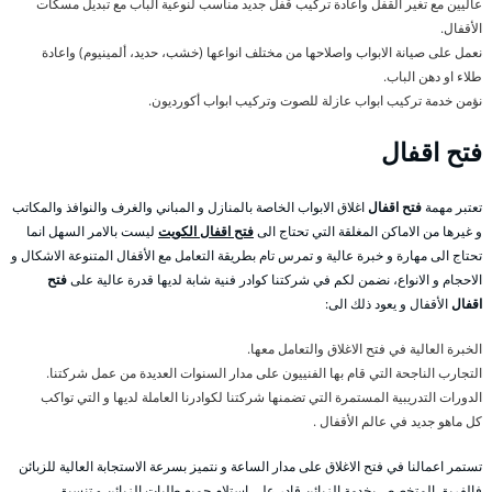
عاليين مع تغير القفل واعادة تركيب قفل جديد مناسب لنوعية الباب مع تبديل مسكات
الأقفال.
نعمل على صيانة الابواب واصلاحها من مختلف انواعها (خشب، حديد، ألمينيوم) واعادة
طلاء او دهن الباب.
نؤمن خدمة تركيب ابواب عازلة للصوت وتركيب ابواب أكورديون.
فتح اقفال
تعتبر مهمة
فتح اقفال
اغلاق الابواب الخاصة بالمنازل و المباني والغرف والنوافذ والمكاتب
و غيرها من الاماكن المغلقة التي تحتاج الى
فتح اقفال الكويت
ليست بالامر السهل انما
تحتاج الى مهارة و خبرة عالية و تمرس تام بطريقة التعامل مع الأقفال المتنوعة الاشكال و
الاحجام و الانواع، نضمن لكم في شركتنا كوادر فنية شابة لديها قدرة عالية على
فتح
اقفال
الأقفال و يعود ذلك الى:
الخبرة العالية في فتح الاغلاق والتعامل معها.
التجارب الناجحة التي قام بها الفنييون على مدار السنوات العديدة من عمل شركتنا.
الدورات التدريبية المستمرة التي تضمنها شركتنا لكوادرنا العاملة لديها و التي تواكب
كل ماهو جديد في عالم الأقفال .
تستمر اعمالنا في فتح الاغلاق على مدار الساعة و نتميز بسرعة الاستجابة العالية للزبائن
فالفريق المتخصص بخدمة الزبائن قادر على استلام جميع طلبات الزبائن و تنسيق