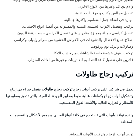
والام دي اف وغيرها من الانواع الاخرى.
تفصيل مجالس وكنب وصوفايات خشبية.
مهارة في انتقاء أجمل التصاميم واكثرها جمالية.
تركيب وتفصيل الابواب الخشبية المتينة والمصنوعة من أفضل انواع الاخشاب.
تفصيل كراسي جميلة ومميزة وقادرين على تفصيل الكراسي حسب رغبة الزبون.
اصلاح جميع الاعطال والتشوهات في الاغراض الخشبية من سرائر وابواب وكراسي
وطاولات وغرف نوم ورفوف.
تركيب رفوف خشبية خاصة بالشاشات من خشب الايكا.
قادرين على تفصيل كافة التصاميم للفاترينات و غيرها من الاثاث المنزلي.
تركيب زجاج طاولات
نعمل في شركتنا على تركيب أبواب زجاج
تركيب زجاج طاولات
بفضل خبراء في إنتاج
وتشكيل أبواب زجاج بكفاءات عالية طبقا بمعايير الجودة العالمية، والتي تتميز بمقاومتها
للأمطار والحرارة العالية والأشعة الفوق البنفسجية،
ونقدم نوافذ وأبواب التي تستخدم في كافة أنواع المباني وبجميع الأشكال والتصميمات
المختلفة.
توريد أبواب الزجاج وتركيب الأبواب السحابة.