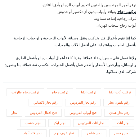
نوفر أمهر المهندسين والفنيين لتغيير أبواب الزجاج بأدق النتائج.
تركيب زجاج
ونوافذ وأبواب بدون أي تكسير أو خدوش.
غرف زجاجية إضاءة سماوية.
أبواب زجاج سحاب كهرباء.
كما إننا نقوم بأعمال فك وتركيب ونقل وصيانة الأبواب الزجاجية والواجبات الزجاجية
بأفضل الخامات وباعتمادنا على أفضل الآلات والمعدات،
ولإننا نعمل على حسن إرضاء عملائنا وفرنا كافة أعمال أبواب زجاج بأفضل الطرق
والوسائل، وبأرخص الأسعار وأطقم عمل بأفضل الخبرات، لنكسب ثقة عملائنا بنا وبصورة
شركتنا لدى عملائها.
تركيب أثاث ايكيا
تركيب ايكيا
تركيب زجاج
تركيب زجاج طاولات
رقم تلفون نجار
رقم نجار الفردوس
رقم نجار باكساني
رقم نجار هندي
فتح أبواب الفردوس
فتح اقفال الفردوس
نجار
نجار أثاث
نجار اثاث الفردوس
نجار ايكيا
نجار خشب
نجار رخيص
نجار شاطر
نجار غرف نوم
نجار فتح أبواب