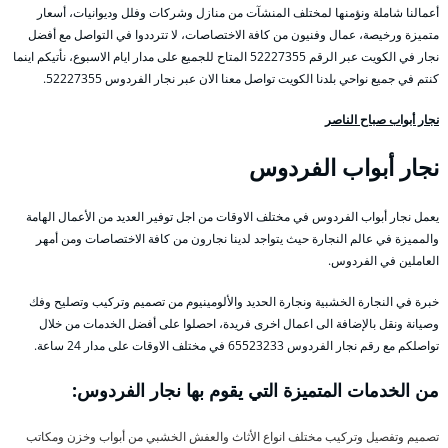
أعمالنا شاملة ونؤمنها لمختلف المنشآت من منازل وشركات وفلل وديوانيات، أسعار
متميزة ورخيصة، عمال وفنيون من كافة الاختصاصات، لا تترددوا في التواصل مع أفضل
نجار في الكويت عبر الرقم 52227355 المتاح للجميع على مدار ايام الاسبوع، نأتيكم اينما
كنتم في جميع نواحي بلدنا الكويت تواصل معنا الان عبر نجار الفردوس 52227355.
نجار أبواب صباح الناصر
نجار أبواب الفردوس
يعمل نجار أبواب الفردوس في مختلف الاوقات من اجل توفير العديد من الأعمال الهامة
والمميزة في عالم النجارة حيث يتواجد لدينا نجارون من كافة الاختصاصات ومن أمهر
العاملين في الفردوس.
خبرة في النجارة الخشبية ونجارة الحديد والألومينيوم من تصميم وتركيب وتصليح وفك
وصيانة ونقل بالإضافة الى اعمال اخرى فريدة، احصلوا على أفضل الخدمات من خلال
تواصلكم مع رقم نجار الفردوس 65523233 في مختلف الاوقات على مدار 24 ساعة.
من الخدمات المتميزة التي يقوم بها نجار الفردوس:
تصميم وتفصيل وتركيب مختلف انواع الأثاث والعفش الخشبي من أبواب وخزن ومكاتب