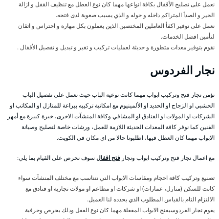
نعمل على تصليح الأقفال بكافة انواعها مهما كان نوع العطل مع تنظيف القفل و ازالة
الجير و الصدأ المتراكم داخله و حوله و الذي يسبب صعوبة لدى فتحه.
نعمل على توفير اكفأ العاملين المختصين الذين يعملون بكل مهارة و احتراس و اتقان
لتأمين افضل الخدمات.
نقوم بتوفير معدات متطورة و حديثة لعمليات تركيب و تغير و تبديل و تفصيل الأقفال .
نجار الفردوس
نؤمن نجار فتح وتركيب ابواب مهما كانت نوعية الباب حيث نعمل على تفصيل الباب
الخشبي او الزجاج او الحديد او الألمينيوم مع امكانية تركيبه ببراعة للمنازل او المكاتب او
الشركات او المولات او الفنادق او المشافي وكافة المنشآت الاخرى، خبرة كبيرة مع أمهر
الفنين كما نوفر كافة المعدات الحديثة اللازمة للعمل، ورشات خاصة لتصليح وصيانة
الابواب مهما كان العطل فيها، اطلبونا حالا من اي مكان في الكويت.
مع اعمال نجار فتح وتركيب ابواب ونجار
فتح اقفال
سوف نحرص على القيام بما يلي:
تصنيع وتركيب كافة احجام ومقاسات الابواب التي تتناسب مع مختلف المنشآت سواء
كانت للسكن (منازل، عمارات) او شركات او مطاعم او مولات تجارية او فنادق مع
الالتزام التام بالقياس المطلوب الذي يحدده لنا العميل.
يقوم نجار الفردوسبفتح الابواب المقفلة مهما كان نوع القفل وذلك بحرص وحرفية