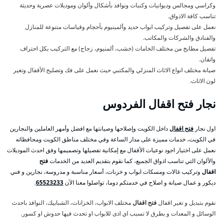
وكراسي ومجالس وديوانيات وكنبات ونوافذ بأشكال وألوان وموديلات عصرية وحديثة
تناسب كافة الاذواق.
نعمل على تفصيل وتركيب ابواب حديد وألمينيوم بأحجام وقياسات متنوعة للمنازل
والفنادق والشركات والمكاتب.
تفصيل مطابخ من مختلف الخامات (خشب، ألمنيوم، زجاج) مع التركيب بكل احتراف
واتقان.
صيانة مختلف انواع الاثاث المنزلي والمكتبي حيث نعمل على فك وتصليح الأقفال وتغير
لون الاثاث.
نجار
فتح اقفال
الفردوس
اول نجار
فتح اقفال
داخل الكويت وإصلاحها وصيانتها مع افضل وأمهر العاملين والنجارين
في الكويت، خدمات مميزة على مدار الساعة وفي مختلف مناطق الكويت ومحافظاته
نعمل على اختيار اجود نوعيات الأقفال مع إمكانية تفصيلها وتصميمها وفق احدث الموديلات
والألوان التي تناسب اذواق الجميع، كما نقوم بتقديم العديد من الخدمات
فتح
اقفال
وتركيب غالات ومسكات ابواب و خزنات، أسعار مناسبة و مدروسة، نجارين و فني
ديكور و عمال صيانة و اصلاح في خدمتكم دوما، تواصلوا معنا الآن
65523233
.
نقوم بتبديل و تغير اقفال
فتح اقفال
مختلف الابواب، الخزانات، الشبابيك، النوافذ باحدث
الوسائل و المعدات و بطرق لا تسبب اي اذى للابواب او تحدث فيها حدوش او كسور.