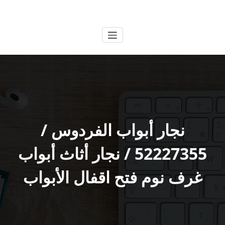
لتجاوز
الكويتية
خدمات وظائف بالكويت
لى
لمحتوى
نجار أبواب الفردوس /
52227355 / نجار أثاث أبواب
غرف نوم فتح اقفال الأبواب