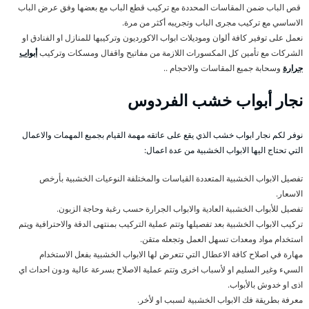
قص الباب ضمن المقاسات المحددة مع تركيب قطع الباب مع بعضها وفق عرض الباب
الاساسي مع تركيب مجرى الباب وتجريبه أكثر من مرة.
نعمل على توفير كافة ألوان وموديلات ابواب الاكورديون وتركيبها للمنازل او الفنادق او
الشركات مع تأمين كل المكسورات اللازمة من مفاتيح واقفال ومسكات وتركيب
أبواب
جرارة
وسحابة جميع المقاسات والاحجام ..
نجار أبواب خشب الفردوس
نوفر لكم نجار ابواب خشب الذي يقع على عاتقه مهمة القيام بجميع المهمات والاعمال
التي تحتاج اليها الابواب الخشبية من عدة اعمال:
تفصيل الابواب الخشبية المتعددة القياسات والمختلفة النوعيات الخشبية بأرخص
الاسعار.
تفصيل للأبواب الخشبية العادية والابواب الجرارة حسب رغبة وحاجة الزبون.
تركيب الابواب الخشبية بعد تفصيلها وتتم عملية التركيب بمنتهى الدقة والاحترافية ويتم
استخدام مواد ومعدات تسهل العمل وتجعله متقن.
مهارة في اصلاح كافة الاعطال التي تتعرض لها الابواب الخشبية بفعل الاستخدام
السيء وغير السليم او لأسباب اخرى وتتم عملية الاصلاح بسرعة عالية ودون احداث اي
اذى او خدوش بالأبواب.
معرفة بطريقة فك الابواب الخشبية لسبب او لأخر.