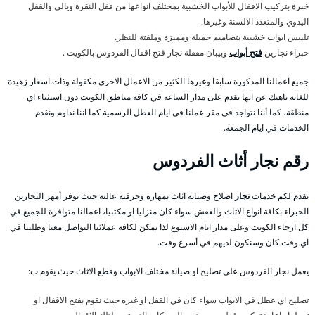
خبرة بتركيب الاقفال للأبواب الخشبية بمختلف انواعها من قفل النقرة ويالي والقفل
اليدوي والمتعدد الالسنة وغيرها.
تلبيس ابواب خشبية بتصاميم جميلة ومميزة وملفتة للنظر.
خبراء نجارين
فتح أبواب
وبيبان مقفلة نجار فتح اقفال الفردوس بالكويت .
جميع اعمالنا المذكورة سابقا وغيرها الكثير من الاعمال الاخرى مكفولة وذات اسعار زهيدة
للغاية ناهيك عن انها تقدم على مدار الساعة في كافة مناطق الكويت دون استثناء اي
منطقة، كما أننا نتواجد في مقر عملنا في ايام العطل الرسمية كما اننا نداوم ونقدم
الخدمات في ايام الجمعة.
رقم نجار أثاث الفردوس
نقدم لكم خدمات
نجار
اصلاح وصيانة اثاث بمهارة وحرفية عالية حيث نوفر أمهر النجارين
الخبراء بكافة انواع الاثاث والعفش سواء كان منزليا او مكتبيا، اعمالنا متوافرة للجميع في
كل ارجاء الكويت وعلى مدار ايام الاسبوع لذا يمكن لكافة عملائنا التواصل معنا وطلبنا في
اي وقت كان وسنكون لديهم في أسرع وقت.
يعمل نجار الفردوس على تصليح او صيانة مختلف الابواب وقطع الاثاث حيث يقوم ب:
تصليح اي عطل في الابواب سواء كان في القفل او غيره حيث نقوم بفتح الاقفال او