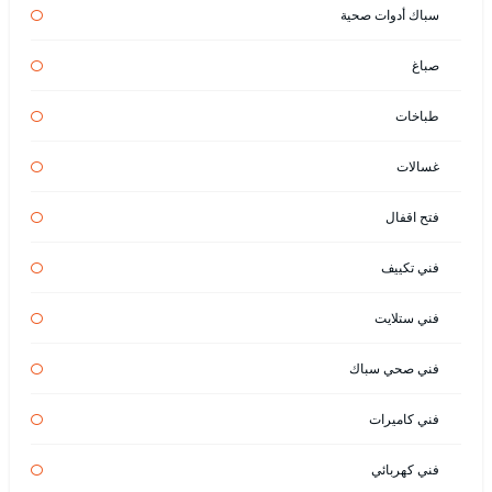
سباك أدوات صحية
صباغ
طباخات
غسالات
فتح اقفال
فني تكييف
فني ستلايت
فني صحي سباك
فني كاميرات
فني كهربائي