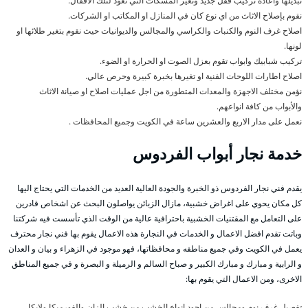
تبديلها واعادة تركيب قفل جديد وتغير المسكات التي تعود لتلك الاقفال.
نقوم بإصلاح الاثاث من اي نوع كان في المنازل او المكاتب او الشركات.
اصلاح غرف النوم والكنبات والكراسي والمجالس والديوانيات حيث نقوم بتغير طلائها او
لونها.
تركيب شبابيك وابواب تقوم بعزل الصوت او الحرارة او الضوء.
اصلاح اطارات اللوحات الفنية او تغيرها بخبرة كبيرة وحرص عالي.
نؤمن مختلف الاجهزة والمعدات المتطورة من اجل عمليات اصلاح او صيانة الاثاث
والأبواب من كافة انواعهم.
نعمل على مدار الاربع والعشرين ساعة في الكويت وجميع المحافظات .
خدمة نجار أبواب الفردوس
يقدم فني نجار الفردوس ذو الخبرة والجودة العالية العديد من الخدمات التي يحتاج اليها
كل مكان يحوي على اغراض خشبية، مازال الزبائن يواصلون البحث عن اشخاص قادرين
على التعامل مع المقتنيات الخشبية باحترافية عالية من الوقت الذي تأسست فيه شركتنا
وباتت تقدم افضل الاعمال و الخدمات في النجارة هذه الاعمال يقوم بها فني نجار محترف
يعمل في الكويت وفي جميع مناطقه و محافظاتها، فهو موجود في الزهراء و بيان و العدان
و الرابية و مبارك و مبارك الكبير و صباح السالم و الرميلة و البصرة و في جميع المناطق
الاخرى، ومن الاعمال التي يقوم بها:
تفصيل غرف نوم ومجالس من اجود انواع الخشب من خشب الزان والفورميكا ولايكا