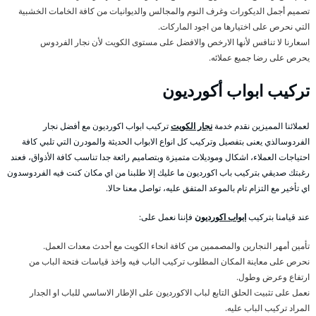
تصميم أجمل الديكورات وغرف النوم والمجالس والديوانيات من كافة الخامات الخشبية
التي نحرص على اختيارها من اجود الماركات.
اسعارنا لا تنافس لأنها الارخص والافضل على مستوى الكويت لأن نجار الفردوس
يحرص على رضا جميع عملائه.
تركيب ابواب أكورديون
لعملائنا المميزين نقدم خدمة
نجار الكويت
تركيب ابواب اكورديون مع أفضل نجار
الفردوسالذي يعنى بتفصيل وتركيب كل انواع الابواب الحديثة والمودرن التي تلبي كافة
احتياجات العملاء، اشكال وموديلات متميزة وبتصاميم رائعة جدا تناسب كافة الأذواق، فعند
رغبتك صديقي بتركيب باب اكورديون ما عليك إلا طلبنا من اي مكان كنت فيه الفردوسدون
اي تأخير مع التزام تام بالموعد المتفق عليه، تواصل معنا حالا.
عند قيامنا بتركيب
ابواب اكورديون
فإننا نعمل على:
تأمين أمهر النجارين والمصممين من كافة انحاء الكويت مع أحدث معدات العمل.
نحرص على معاينة المكان المطلوب تركيب الباب فيه واخذ قياسات فتحة الباب من
ارتفاع وعرض وطول.
نعمل على تثبيت الحلق التابع لباب الاكورديون على الإطار الاساسي للباب او الجدار
المراد تركيب الباب عليه.