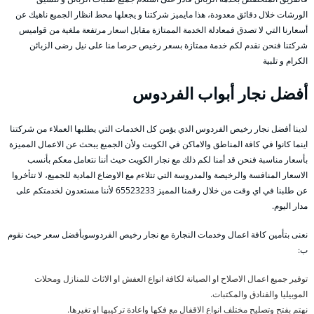
الورشات خلال دقائق معدودة، هذا مايميز شركتنا و يجعلها محط انظار الجميع ناهيك عن
أسعارنا التي لا تصدق فمعادلة الخدمة الممتازة مقابل اسعار مرتفعة ملغية من قواميس
شركتنا فنحن نقدم لكم خدمة ممتازة بسعر رخيص حرصا منا على نيل رضى الزبائن
الكرام و تلبية
أفضل نجار أبواب الفردوس
لدينا أفضل نجار رخيص الفردوس الذي يؤمن كل الخدمات التي يطلبها العملاء من شركتنا
اينما كانوا في كافة المناطق والاماكن في الكويت ولأن الجميع يبحث عن الاعمال المميزة
بأسعار مناسبة فنحن قد أمنا لكم ذلك مع نجار الكويت حيث أننا نتعامل معكم بأنسب
الاسعار المنافسة والرخيصة والمدروسة التي تتلاءم مع الاوضاع المادية للجميع، لا تتأخروا
عن طلبنا في اي وقت من خلال رقمنا المميز 65523233 لأننا مستعدون لخدمتكم على
مدار اليوم.
نعنى بتأمين كافة اعمال وخدمات النجارة مع نجار رخيص الفردوسوبأفضل سعر حيث نقوم
ب:
توفير جميع اعمال الاصلاح او الصيانة لكافة انواع العفش او الاثاث للمنازل ومحلات
الموبيليا والفنادق والمكتبات.
نهتم بفتح وتصليح مختلف انواع الاقفال مع فكها واعادة تركيبها او تغيرها.