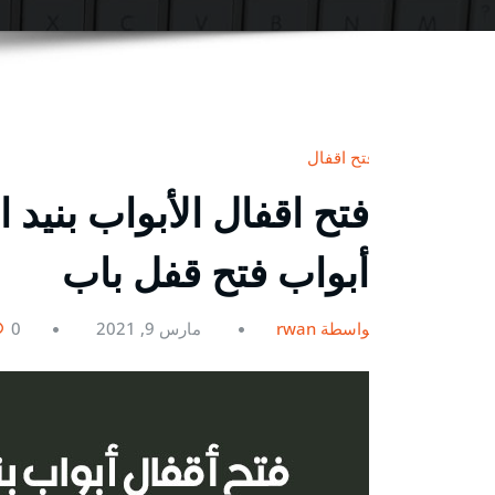
فتح اقفال
أبواب فتح قفل باب
بواسطة rwan
مارس 9, 2021
0