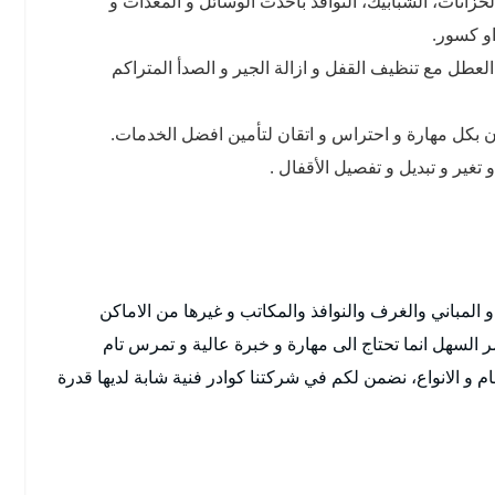
خزانات، الشبابيك، النوافذ باحدث الوسائل و المعدات و
و كسور.
العطل مع تنظيف القفل و ازالة الجير و الصدأ المتراكم
ون بكل مهارة و احتراس و اتقان لتأمين افضل الخدمات.
غير و تبديل و تفصيل الأقفال .
و المباني والغرف والنوافذ والمكاتب و غيرها من الاماكن
 السهل انما تحتاج الى مهارة و خبرة عالية و تمرس تام
ام و الانواع، نضمن لكم في شركتنا كوادر فنية شابة لديها قدرة