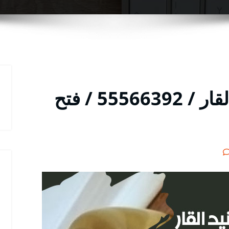
فتح اقفال الأبواب بنيد القار / 55566392 / فتح