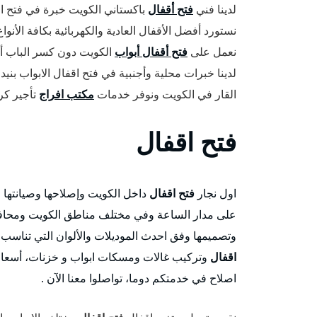
لدينا فني
فتح أقفال
باكستاني الكويت خبرة في فتح ا
نستورد أفضل الأقفال العادية والكهربائية بكافة الأنو
نعمل على
فتح أقفال أبواب
الكويت دون كسر الباب أ
لدينا خبرات محلية وأجنبية في فتح اقفال الابواب بنيد
القار في الكويت ونوفر خدمات
مكتب افراج
تأجير كر
فتح اقفال
اول نجار
فتح اقفال
داخل الكويت وإصلاحها وصيانتها 
على مدار الساعة وفي مختلف مناطق الكويت ومحافظات
وتصميمها وفق احدث الموديلات والألوان التي تناسب ا
اقفال
وتركيب غالات ومسكات ابواب و خزنات، أسعار 
اصلاح في خدمتكم دوما، تواصلوا معنا الآن .