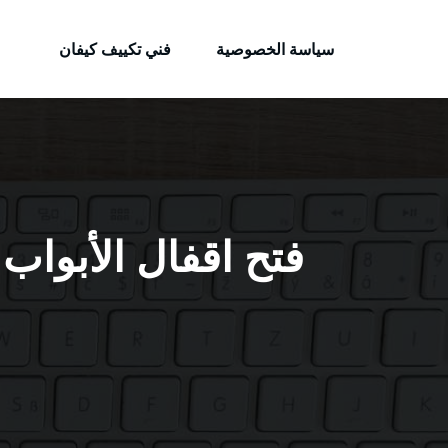
الكويتية
لتجاوز
خدمات وظائف بالكويت
لى
سياسة الخصوصية
فني تكييف كيفان
لمحتوى