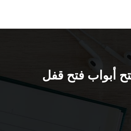
الأبواب بنيد القار / 55566392 / فتح أبواب فتح قفل