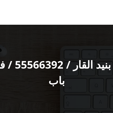
فتح اقفال 
باب