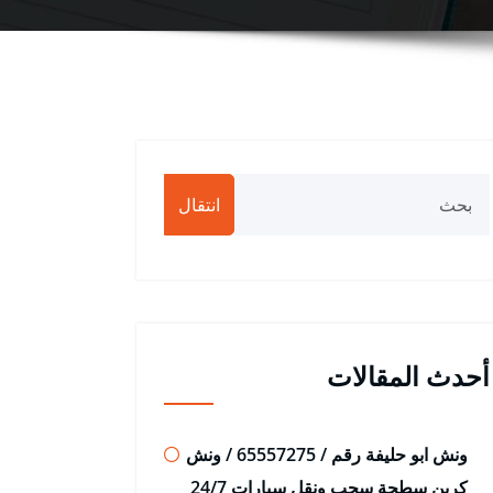
انتقال
أحدث المقالات
ونش ابو حليفة رقم / 65557275 / ونش
كرين سطحة سحب ونقل سيارات 24/7