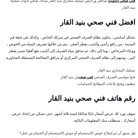
فني صحي الكويت
شاطر ورخيص تسليك مجاري بنيد القار سباك صحي ادوات صحية
بنيد القار
افضل فني صحي بنيد القار
بشكل أساسي ، يتكون نظام الصرف الصحي في منزلك الخاص ، وكذلك في شقة في
المدينة ، من رافع رأسي وأنابيب بقطر أصغر ، يتم من خلالها تصريف المياه من الحوض ،
ووعاء المرحاض ، وما إلى ذلك. ثم تتدفق مياه الصرف إلى أنابيب تقع أفقيًا تتميز بقطر
كبير ، ومنهم إلى نظام الصرف الصحي المركزي أو مرافق المعالجة المستقلة المجاورة.
تسليك المجاري بنيد القار
فتح مواسير الصرف الصحي
فني صحى
ش بنيد القار
تنظيف وفتح بلاعات المطابخ الحمامات.
رقم هاتف فني صحي بنيد القار
سوف نورد لك عرض أسعار ثابتًا صالحًا لمدة ثلاثة أشهر. حتى نتمكن من إعداد عرض
أسعارك ، سنطلب منك المعلومات التالية:
هل سبق أن تم إصلاح حوض الاستحمام أو حوض الاستحمام أو الحمام من قبل؟