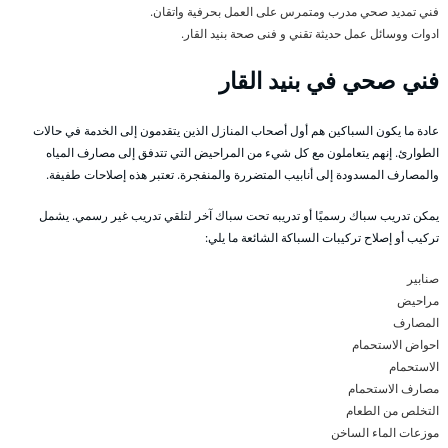
فني تمديد صحي مدرب ومتمرس على العمل بحرفية واتقان.
ادوات ووسائل عمل حديثة تقني و فنى صحة بنيد القار.
فني صحي في بنيد القار
عادة ما يكون السباكين هم أول أصحاب المنازل الذين يتقدمون إلى الخدمة في حالات
الطوارئ. إنهم يتعاملون مع كل شيء من المراحيض التي تتدفق إلى مصارف المياه
والمصارف المسدودة إلى أنابيب المتضررة والمنفجرة. تعتبر هذه إصلاحات طفيفة.
يمكن تدريب سباك رسميًا أو تدريبه تحت سباك آخر لتلقي تدريب غير رسمي. يشمل
تركيب أو إصلاح تركيبات السباكة الشائعة ما يلي:
صنابير
مراحيض
المصارف
احواض الاستحمام
الاستحمام
مصارف الاستحمام
التخلص من الطعام
موزعات الماء الساخن