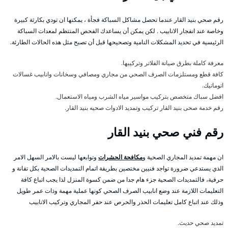
رقم صحي بنيد القار عندما تحصل مشاكل السباكة فجأة ، يمكنها ان تودي بكارثة كبيرة
وخاصة عند انفجار الانابيب . لكن يمكن أن يساعدك الفحص المنتظم لمعدات السباكة
الرئيسية في تحديد المشكلات النامية وتصحيحها قبل أن تصبح مثل هذه الحالات الطارئة.
معرفة كاملة بطرق صيانة الفلاتر وتركيبها.
كافة قطع ومستلزمات الصرف الصحي من مجاري ومصافي وسخانات وانابيب غسالات
اتوماتيك.
افضل سباك متخصص بتركيب مواسير مياه الشرب ومياه الاستعمال.
رقم خدمة صحى بنيد القار تركيب وتمديد الادوات صحيه بنيد القار.
رقم فني صحي بنيد القار
ان مهمة تمديد المجاري الصحية و
مكافحة الحشرات
وتوابعها ليست بالامر السهل الامر
الذي يستدعي ضرورة تواجد فنيين مختصين بطريقة اتمام التمديدات الصحية بكل تقانة و
حرفية، فالتمديدات الصحية جزء هام جدا من ضمن كسوة المنزل لذا يجب اتباع كافة
التعليمات اللازمة عند وضع انابيب الصرف الصحي كونها عملية مهمة وذات عمر طويل
وذلك عند اتباع كامل تعليمات الحذر والحرص عند حفر المجاري وتركيب الانابيب
تمديد صحي حديث.