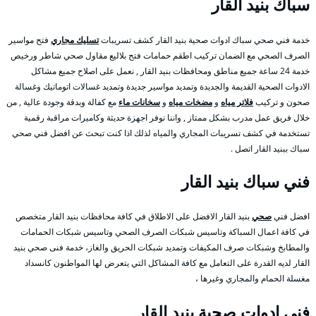
سباك بنيد القار
خدمة فني صحي سباك ادوات صحية بنيد القار كشف تسريبات
تسليك مجاري
فتح مواسير
الصرف الصحي مع الضمان تركيب اطقم حمامات فتح بلاليع مقاول صحي شاطر ورخيص
خدمة 24 ساعة جميع مناطق ومحافظات بنيد القار , نعمل على اصلاح جميع مشاكل
الادوات الصحية القديمة والجديدة وتمديد مواسير جديدة وتمديد غسالات اتوماتيك وغسالة
صحون و تركيب
فلاتر مياه
و
مضخات مياه
و
سخانات ماء
مع كفالة وبدقة وجودة عالية , من
خلال فريق عمل مدرب بشكل ممتاز , واننا نوفر اجهزة حديثة وكاميرات مراقبة رقمية
تستخدمة في كشف تسريبات المجاري والمياه لذلك اذا كنت تبحث عن افضل فني صحي
سباك ببنيد القار اتصل .
فني سباك بنيد القار
افضل فني
صحي
بنيد القار الافضل على الاطلاق في كافة محافظات بنيد القار متخصص
في كافة اعمال السباكة وتاسيس شبكات الصرف الصحي وتاسيس شبكات الحمامات
والمطابخ وشبكات صرف المكيفات وتمديد شبكات الحريق والغاز، خدمة فنى صحي بنيد
القار لديه القدرة على التعامل مع كافة المشاكل التي يتعرض لها المواطنون كانسداد
مغسلة الحمام والمجاري وغيرها ،
فني ادوات صحية بنيد القار