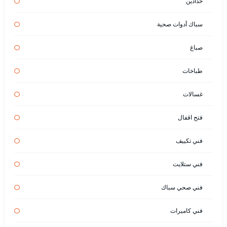
حدادين
سباك أدوات صحية
صباغ
طباخات
غسالات
فتح اقفال
فني تكييف
فني ستلايت
فني صحي سباك
فني كاميرات