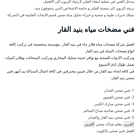
يتدخل الغني في عملية انتقاء الفلتر لارشاد الزبون الى الافضل.
نرشد الزبون الى صحية الفلتر و خاصة الاشخاص الذين يتخوفون منه.
نمتلك خبرات طبية و صحية و خبراء تحليل مياه ضمن قسم الابحاث العلمية في الشركة
فني مضخات مياه بنيد القار
افضل شركة مضخات مياه فلاتر ماء في بنيد القار , مؤسسة متخصصة في تركيب كافة
انواع مضخات المياه في بنيد القار
وتركيب الادوات الصحية مع توافر خدمة تسليك المجاري وتركيب السخانات وفلاتر المياه ،
نعمل طوال ايام الاسبوع
في كافة انحاء بنيد القار من خلال فنيين محترفين في كافة اعمال السباكة بيد أمهر فني
صحي بنيد القار:
1- فني صحي العدان
2- فني صحي القصور
3- فني صحي مبارك الكبير
4- فني صحي ضاحية صباح السالم
5- فني صحي بنيد القار والعدان
القرين
معلم شباك صحي
القرين
افضل فني صحي بالكويت