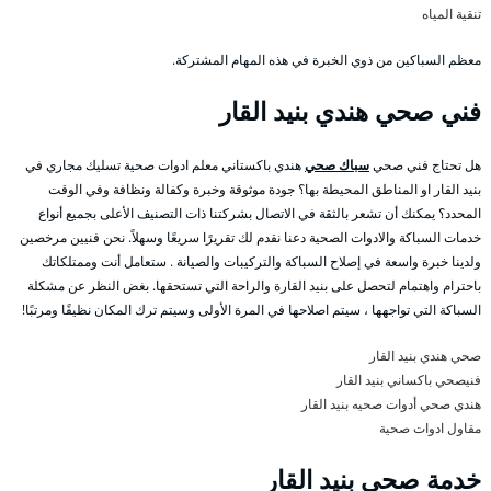
تنقية المياه
معظم السباكين من ذوي الخبرة في هذه المهام المشتركة.
فني صحي هندي بنيد القار
هل تحتاج فني صحي
سباك صحي
هندي باكستاني معلم ادوات صحية تسليك مجاري في
بنيد القار او المناطق المحيطة بها؟ جودة موثوقة وخبرة وكفالة ونظافة وفي الوقت
المحدد؟ يمكنك أن تشعر بالثقة في الاتصال بشركتنا ذات التصنيف الأعلى بجميع أنواع
خدمات السباكة والادوات الصحية دعنا نقدم لك تقريرًا سريعًا وسهلاً. نحن فنيين مرخصين
ولدينا خبرة واسعة في إصلاح السباكة والتركيبات والصيانة . ستعامل أنت وممتلكاتك
باحترام واهتمام لتحصل على بنيد القارة والراحة التي تستحقها. بغض النظر عن مشكلة
السباكة التي تواجهها ، سيتم اصلاحها في المرة الأولى وسيتم ترك المكان نظيفًا ومرتبًا!
صحي هندي بنيد القار
فنيصحي باكساني بنيد القار
هندي صحي أدوات صحيه بنيد القار
مقاول ادوات صحية
خدمة صحي بنيد القار