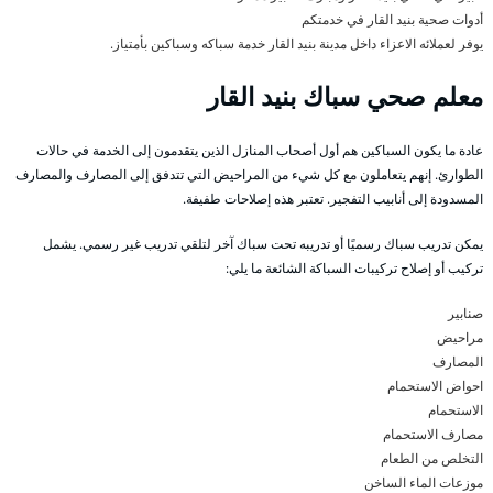
أدوات صحية بنيد القار في خدمتكم
يوفر لعملائه الاعزاء داخل مدينة بنيد القار خدمة سباكه وسباكين بأمتياز.
معلم صحي سباك بنيد القار
عادة ما يكون السباكين هم أول أصحاب المنازل الذين يتقدمون إلى الخدمة في حالات
الطوارئ. إنهم يتعاملون مع كل شيء من المراحيض التي تتدفق إلى المصارف والمصارف
المسدودة إلى أنابيب التفجير. تعتبر هذه إصلاحات طفيفة.
يمكن تدريب سباك رسميًا أو تدريبه تحت سباك آخر لتلقي تدريب غير رسمي. يشمل
تركيب أو إصلاح تركيبات السباكة الشائعة ما يلي:
صنابير
مراحيض
المصارف
احواض الاستحمام
الاستحمام
مصارف الاستحمام
التخلص من الطعام
موزعات الماء الساخن