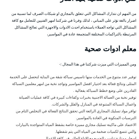
من المهم ان نتدارك المشاكل التي تتعلق بالمجاري او شبكات الصرف لما تسببة من
اضرار بالغة تؤثر على المباني ، لذلك وفرنا في شركتنا امهر الفنيين للتعامل مع كافة
المشاكل التي تواجه العملاء باستخدام احدث الادوات والاجهزة التي تعالج المشاكل
المرتبطة بالتراكمات المختلفة المتجمعة عادة في المواسير،
معلم ادوات صحية
ومن المميزات التي ميزت شركتنا في هذا المجال :-
توفير عدد متنوع من الخدمات منها تاسيس سباكة شقة من البداية لتحصل على الخدمة
المثلى ونتائج فعالة بعد اختيار افضل المواسير وتواجد نخبة من امهر معلمين السباكة
القادرين على وضع خطط السباكة بفعالية .
توفير نخبة من العمالة الاجنبية بخبرات وكفاءات كبيرة في كافة عمليات الصيانة
واعمال السباكة المتنوعة في المنازل والفلل والشركات.
توافر مواد تسليك المجاري الرائعة التي تحقق النتائج الفعالة في التخلص التام من
الترسبات المتكونة في العادة بالمواسير.
الاعتماد على ماكينة تسليك مجاري مميزة خاصة بشفط المياه المتواجدة بالبيارات
والتي تتسع لكميات ضخمة من المياه التي يتم شفطها.
اسعار ممتازة تناسب الجميع مع الاداء العالي في كافة الاعمال.