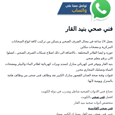
فني صحي بنيد القار
يعمل 24 ساعة في مجال الصرف الصحي و يتمكن من تركيب كافة انواع السخانات
المركزية و مضخات مكاين
جورة و ايضا الفلاتر المختلفة ، بالاضافة الى ذلك اصلاح شبكات الصرف الصحي ، اتصلوا
الان برقم معلم صحي
بنيد القار ونوفر فني كهربائي منازل لتمديد ويرات كهربائية لفلاتر الماء والبيلر ومضخات
المياة وتسليك المجاري محرر
قنوات وفنة صحة العدان القصور مبارك الكبير تعد وظائف فنى صحى من وظائف هامة
بالمنزل ويومية لأنها:
تحتاج فني الادوات الصحيه شاطر ومدرب في دولة الكويت
افضل
فني صحي
بالكويت
متخصص أدوات صحيه بنيد القار
فني صحي القادسية
خبير فني صحي بنيد القار ومبارك الكبير ممتاز