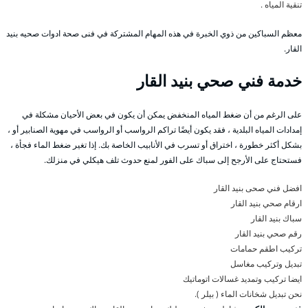
تنقية المياه .
معظم السباكين من ذوي الخبرة في هذه المهام المشتركة في فنى صحة ادوات صحيه بنيد
القار.
خدمة فني صحي بنيد القار
على الرغم من أن ضغط المياه المنخفض يمكن أن يكون في بعض الأحيان مشكلة في
إمدادات المياه البلدية ، فقد يكون أيضًا تراكم الرواسب أو الرواسب في مهوية الصنابير أو ،
بشكل أكثر خطورة ، اختراق أو تسرب في الأنابيب الخاصة بك. إذا تغير ضغط الماء فجأة ،
فستحتاج على الأرجح إلى سباك على الفور لمنع حدوث تلف هيكلي في منزلك.
افضل فني صحى بنيد القار
ارقام صحي بنيد القار
سباك بنيد القار
رقم صحي بنيد القار
تركيب اطقم حمامات
تبديل وتركيب مغاسل
ايضا تركيب وتمديد غسالات اتوماتيك
نحن تبديل شخانات الماء ( بيلر ).