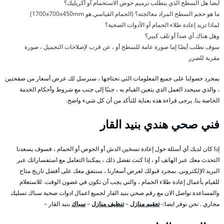
ايضا هل السطح الذي يتطلب ترميم حوض الاستحمام أو أكريليك؟
ما هو حجم السطح المراد معالجته؟ (الحمام القياسي هو 1700x700x450mm)
لماذا تريد إعادة طلاء الحمام أو الأدوات الصحية؟
وهل هناك أي صدأ أو تلف كبير؟
سوف نطلب أيضًا إما صورة عامة للسطح أو ، عن قرب لإصلاحات التجميل ، صورة
مقربة للضرر
بمجرد حصولنا على جميع المعلومات التي نحتاجها ، سنرسل لك عرض أسعار من صفحتين
، والذي سيحدد العمل الذي يتعين القيام به ، جنبًا إلى جنب مع شروط وأحكام الخدمة
الخاصة بنا. يرجى قراءة هذه بعناية للتأكد من أن كل شيء واضح.
فني صحي هندي بنيد القار
إذا كان لديك أي أسئلة حول إعادة تسخين الدش أو الحوض أو الحمام ، فسوف يسعدنا
التحدث معك عبر الهاتف أو ، إذا كنت تفضل ذلك ، يمكننا التعامل مع استفساراتك عبر
البريد الإلكتروني. بمجرد قبولك لعرض أسعارنا ، سنتفق معك على أفضل تاريخ متاح
للقيام بأعمال إعادة طلاء الحمام ، والتي يجب أن تكون في غضون الوقت. للاستعلام
والمساعدة تواصل الان مع رقم صحي بنيد القار لجميع اعمال ادوات صحية سباك تسليك
مجاري . نحن نوفر ايضا:-
تعقيم منازل
–
تنظيف منازل
–
سباك
بنيد القار –