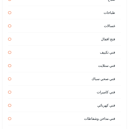
طباخات
غسالات
فتح اقفال
فني تكييف
فني ستلايت
فني صحي سباك
فني كاميرات
فني كهربائي
فني مداخن وشفاطات