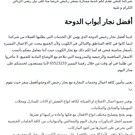
شركتنا فنحن نقدم لكم خدمة ممتازة بسعر رخيص حرصا منا على نيل رضى الزبائن
الكرام و تلبية
أفضل نجار أبواب الدوحة
لدينا أفضل نجار رخيص الدوحة الذي يؤمن كل الخدمات التي يطلبها العملاء من شركتنا
اينما كانوا في كافة المناطق والاماكن في الكويت ولأن الجميع يبحث عن الاعمال المميزة
بأسعار مناسبة فنحن قد أمنا لكم ذلك مع نجار الكويت حيث أننا نتعامل معكم بأنسب
الاسعار المنافسة والرخيصة والمدروسة التي تتلاءم مع الاوضاع المادية للجميع، لا تتأخروا
عن طلبنا في اي وقت من خلال رقمنا المميز 65523233 لأننا مستعدون لخدمتكم على
مدار اليوم.
نعنى بتأمين كافة اعمال وخدمات النجارة مع نجار رخيص الدوحةوبأفضل سعر حيث نقوم
ب:
توفير جميع اعمال الاصلاح او الصيانة لكافة انواع العفش او الاثاث للمنازل ومحلات
الموبيليا والفنادق والمكتبات.
نهتم بفتح وتصليح مختلف انواع الاقفال مع فكها واعادة تركيبها او تغيرها.
تصميم أجمل الديكورات وغرف النوم والمجالس والديوانيات من كافة الخامات الخشبية
التي نحرص على اختيارها من اجود الماركات.
اسعارنا لا تنافس لأنها الارخص والافضل على مستوى الكويت لأن نجار الدوحة يحرص