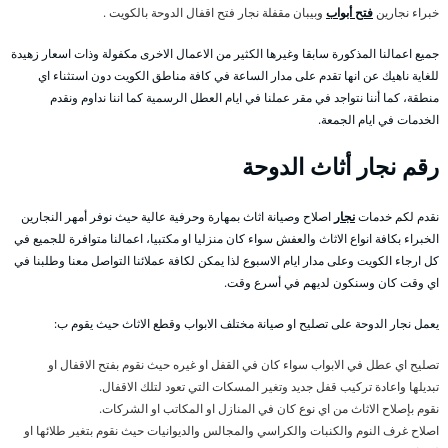
خبراء نجارين
فتح أبواب
وبيبان مقفلة نجار فتح اقفال الدوحة بالكويت .
جميع اعمالنا المذكورة سابقا وغيرها الكثير من الاعمال الاخرى مكفولة وذات اسعار زهيدة
للغاية ناهيك عن انها تقدم على مدار الساعة في كافة مناطق الكويت دون استثناء اي
منطقة، كما أننا نتواجد في مقر عملنا في ايام العطل الرسمية كما اننا نداوم ونقدم
الخدمات في ايام الجمعة.
رقم نجار أثاث الدوحة
نقدم لكم خدمات
نجار
اصلاح وصيانة اثاث بمهارة وحرفية عالية حيث نوفر أمهر النجارين
الخبراء بكافة انواع الاثاث والعفش سواء كان منزليا او مكتبيا، اعمالنا متوافرة للجميع في
كل ارجاء الكويت وعلى مدار ايام الاسبوع لذا يمكن لكافة عملائنا التواصل معنا وطلبنا في
اي وقت كان وسنكون لديهم في أسرع وقت.
يعمل نجار الدوحة على تصليح او صيانة مختلف الابواب وقطع الاثاث حيث يقوم ب:
تصليح اي عطل في الابواب سواء كان في القفل او غيره حيث نقوم بفتح الاقفال او
تبديلها واعادة تركيب قفل جديد وتغير المسكات التي تعود لتلك الاقفال.
نقوم بإصلاح الاثاث من اي نوع كان في المنازل او المكاتب او الشركات.
اصلاح غرف النوم والكنبات والكراسي والمجالس والديوانيات حيث نقوم بتغير طلائها او