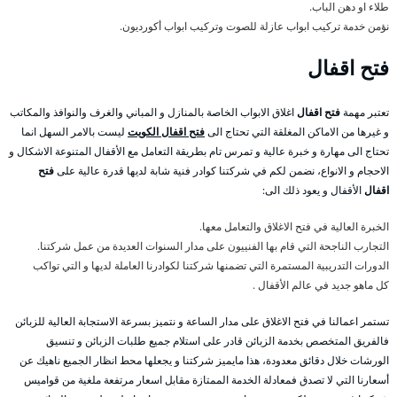
طلاء او دهن الباب.
نؤمن خدمة تركيب ابواب عازلة للصوت وتركيب ابواب أكورديون.
فتح اقفال
تعتبر مهمة
فتح اقفال
اغلاق الابواب الخاصة بالمنازل و المباني والغرف والنوافذ والمكاتب
و غيرها من الاماكن المغلقة التي تحتاج الى
فتح اقفال الكويت
ليست بالامر السهل انما
تحتاج الى مهارة و خبرة عالية و تمرس تام بطريقة التعامل مع الأقفال المتنوعة الاشكال و
الاحجام و الانواع، نضمن لكم في شركتنا كوادر فنية شابة لديها قدرة عالية على
فتح
اقفال
الأقفال و يعود ذلك الى:
الخبرة العالية في فتح الاغلاق والتعامل معها.
التجارب الناجحة التي قام بها الفنييون على مدار السنوات العديدة من عمل شركتنا.
الدورات التدريبية المستمرة التي تضمنها شركتنا لكوادرنا العاملة لديها و التي تواكب
كل ماهو جديد في عالم الأقفال .
تستمر اعمالنا في فتح الاغلاق على مدار الساعة و نتميز بسرعة الاستجابة العالية للزبائن
فالفريق المتخصص بخدمة الزبائن قادر على استلام جميع طلبات الزبائن و تنسيق
الورشات خلال دقائق معدودة، هذا مايميز شركتنا و يجعلها محط انظار الجميع ناهيك عن
أسعارنا التي لا تصدق فمعادلة الخدمة الممتازة مقابل اسعار مرتفعة ملغية من قواميس