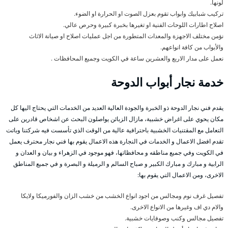
لونها.
تركيب شبابيك وابواب تقوم بعزل الصوت او الحرارة او الضوء.
اصلاح اطارات اللوحات الفنية او تغيرها بخبرة كبيرة وحرص عالي.
نؤمن مختلف الاجهزة والمعدات المتطورة من اجل عمليات اصلاح او صيانة الاثاث
والأبواب من كافة انواعهم.
نعمل على مدار الاربع والعشرين ساعة في الكويت وجميع المحافظات .
خدمة نجار أبواب الدوحة
يقدم فني نجار الدوحة ذو الخبرة والجودة العالية العديد من الخدمات التي يحتاج اليها كل
مكان يحوي على اغراض خشبية، مازال الزبائن يواصلون البحث عن اشخاص قادرين على
التعامل مع المقتنيات الخشبية باحترافية عالية من الوقت الذي تأسست فيه شركتنا وباتت
تقدم افضل الاعمال و الخدمات في النجارة هذه الاعمال يقوم بها فني نجار محترف يعمل
في الكويت وفي جميع مناطقه و محافظاتها، فهو موجود في الزهراء و بيان و العدان و
الرابية و مبارك و مبارك الكبير و صباح السالم و الرميلة و البصرة و في جميع المناطق
الاخرى، ومن الاعمال التي يقوم بها:
تفصيل غرف نوم ومجالس من اجود انواع الخشب من خشب الزان والفورميكا ولايكا
والام دي اف وغيرها من الانواع الاخرى.
تفصيل مجالس وكنب وصوفايات خشبية.