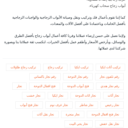
أبواب زجاج سحاب كهرباء.
كما إننا نقوم بأعمال فك وتركيب ونقل وصيانة الأبواب الزجاجية والواجبات الزجاجية
بأفضل الخامات وباعتمادنا على أفضل الآلات والمعدات،
ولإننا نعمل على حسن إرضاء عملائنا وفرنا كافة أعمال أبواب زجاج بأفضل الطرق
والوسائل، وبأرخص الأسعار وأطقم عمل بأفضل الخبرات، لنكسب ثقة عملائنا بنا وبصورة
شركتنا لدى عملائها.
تركيب أثاث ايكيا
تركيب ايكيا
تركيب زجاج
تركيب زجاج طاولات
رقم تلفون نجار
رقم نجار الدوحة
رقم نجار باكساني
رقم نجار هندي
فتح أبواب الدوحة
فتح اقفال الدوحة
نجار
نجار أثاث
نجار اثاث الدوحة
نجار ايكيا
نجار خشب
نجار رخيص
نجار شاطر
نجار غرف نوم
نجار فتح أبواب
نجار فتح اقفال الدوحة
نجار منجرة
نجار نقل أثاث
نجار نقل عفش
نجار يجي البيت