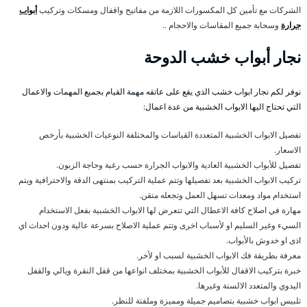
الشركات مع تأمين كل المكسورات اللازمة من مفاتيح واقفال ومسكات وتركيب
أبواب
جرارة
وسحابة جميع المقاسات والاحجام ..
نجار أبواب خشب الدوحة
نوفر لكم نجار ابواب خشب الذي يقع على عاتقه مهمة القيام بجميع المهمات والاعمال
التي تحتاج اليها الابواب الخشبية من عدة اعمال:
تفصيل الابواب الخشبية المتعددة القياسات والمختلفة النوعيات الخشبية بأرخص
الاسعار.
تفصيل للأبواب الخشبية العادية والابواب الجرارة حسب رغبة وحاجة الزبون.
تركيب الابواب الخشبية بعد تفصيلها وتتم عملية التركيب بمنتهى الدقة والاحترافية ويتم
استخدام مواد ومعدات تسهل العمل وتجعله متقن.
مهارة في اصلاح كافة الاعطال التي تتعرض لها الابواب الخشبية بفعل الاستخدام
السيء وغير السليم او لأسباب اخرى وتتم عملية الاصلاح بسرعة عالية ودون احداث اي
اذى او خدوش بالأبواب.
معرفة بطريقة فك الابواب الخشبية لسبب او لأخر.
خبرة بتركيب الاقفال للأبواب الخشبية بمختلف انواعها من قفل النقرة ويالي والقفل
اليدوي والمتعدد الالسنة وغيرها.
تلبيس ابواب خشبية بتصاميم جميلة ومميزة وملفتة للنظر.