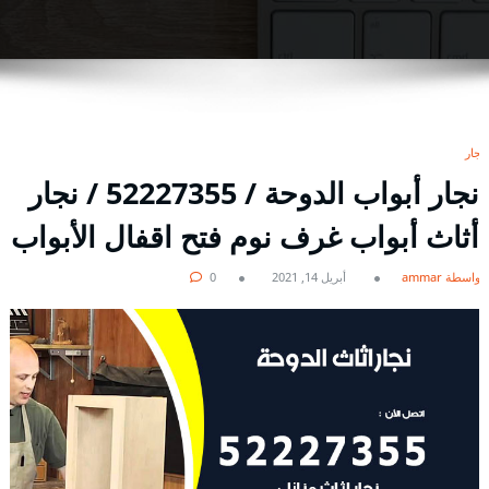
نجار
نجار أبواب الدوحة / 52227355 / نجار
أثاث أبواب غرف نوم فتح اقفال الأبواب
بواسطة ammar
أبريل 14, 2021
0