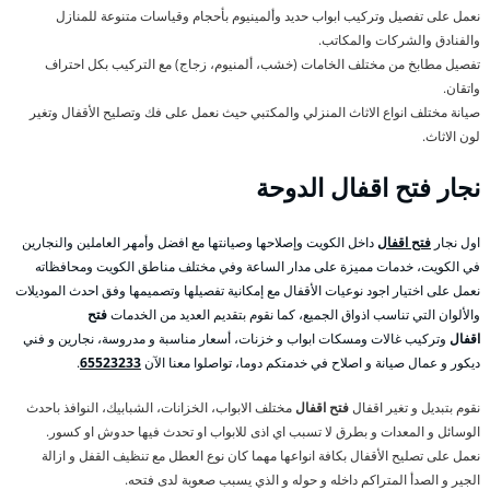
نعمل على تفصيل وتركيب ابواب حديد وألمينيوم بأحجام وقياسات متنوعة للمنازل
والفنادق والشركات والمكاتب.
تفصيل مطابخ من مختلف الخامات (خشب، ألمنيوم، زجاج) مع التركيب بكل احتراف
واتقان.
صيانة مختلف انواع الاثاث المنزلي والمكتبي حيث نعمل على فك وتصليح الأقفال وتغير
لون الاثاث.
نجار
فتح اقفال
الدوحة
اول نجار
فتح اقفال
داخل الكويت وإصلاحها وصيانتها مع افضل وأمهر العاملين والنجارين
في الكويت، خدمات مميزة على مدار الساعة وفي مختلف مناطق الكويت ومحافظاته
نعمل على اختيار اجود نوعيات الأقفال مع إمكانية تفصيلها وتصميمها وفق احدث الموديلات
والألوان التي تناسب اذواق الجميع، كما نقوم بتقديم العديد من الخدمات
فتح
اقفال
وتركيب غالات ومسكات ابواب و خزنات، أسعار مناسبة و مدروسة، نجارين و فني
ديكور و عمال صيانة و اصلاح في خدمتكم دوما، تواصلوا معنا الآن
65523233
.
نقوم بتبديل و تغير اقفال
فتح اقفال
مختلف الابواب، الخزانات، الشبابيك، النوافذ باحدث
الوسائل و المعدات و بطرق لا تسبب اي اذى للابواب او تحدث فيها حدوش او كسور.
نعمل على تصليح الأقفال بكافة انواعها مهما كان نوع العطل مع تنظيف القفل و ازالة
الجير و الصدأ المتراكم داخله و حوله و الذي يسبب صعوبة لدى فتحه.