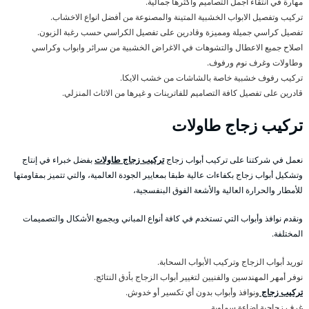
مهارة في انتقاء أجمل التصاميم واكثرها جمالية.
تركيب وتفصيل الابواب الخشبية المتينة والمصنوعة من أفضل انواع الاخشاب.
تفصيل كراسي جميلة ومميزة وقادرين على تفصيل الكراسي حسب رغبة الزبون.
اصلاح جميع الاعطال والتشوهات في الاغراض الخشبية من سرائر وابواب وكراسي
وطاولات وغرف نوم ورفوف.
تركيب رفوف خشبية خاصة بالشاشات من خشب الايكا.
قادرين على تفصيل كافة التصاميم للفاترينات و غيرها من الاثاث المنزلي.
تركيب زجاج طاولات
نعمل في شركتنا على تركيب أبواب زجاج
تركيب زجاج طاولات
بفضل خبراء في إنتاج
وتشكيل أبواب زجاج بكفاءات عالية طبقا بمعايير الجودة العالمية، والتي تتميز بمقاومتها
للأمطار والحرارة العالية والأشعة الفوق البنفسجية،
ونقدم نوافذ وأبواب التي تستخدم في كافة أنواع المباني وبجميع الأشكال والتصميمات
المختلفة.
توريد أبواب الزجاج وتركيب الأبواب السحابة.
نوفر أمهر المهندسين والفنيين لتغيير أبواب الزجاج بأدق النتائج.
تركيب زجاج
ونوافذ وأبواب بدون أي تكسير أو خدوش.
غرف زجاجية إضاءة سماوية.