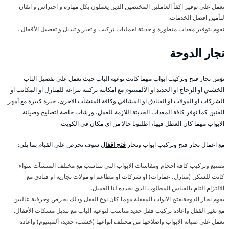
نعمل على توفير اكفأ العاملين المختصين الذين يعملون بكل مهارة و احتراس و اتقان
لتأمين افضل الخدمات.
نقوم بتوفير معدات متطورة و حديثة لعمليات تركيب و تغير و تبديل و تفصيل الأقفال .
نجار الدوحة
نؤمن نجار فتح وتركيب ابواب مهما كانت نوعية الباب حيث نعمل على تفصيل الباب
الخشبي او الزجاج او الحديد او الألمينيوم مع امكانية تركيبه ببراعة للمنازل او المكاتب او
الشركات او المولات او الفنادق او المشافي وكافة المنشآت الاخرى، خبرة كبيرة مع أمهر
الفنين كما نوفر كافة المعدات الحديثة اللازمة للعمل، ورشات خاصة لتصليح وصيانة
الابواب مهما كان العطل فيها، اطلبونا حالا من اي مكان في الكويت.
مع اعمال نجار فتح وتركيب ابواب ونجار
فتح اقفال
سوف نحرص على القيام بما يلي:
تصنيع وتركيب كافة احجام ومقاسات الابواب التي تتناسب مع مختلف المنشآت سواء
كانت للسكن (منازل، عمارات) او شركات او مطاعم او مولات تجارية او فنادق مع
الالتزام التام بالقياس المطلوب الذي يحدده لنا العميل.
يقوم نجار الدوحةبفتح الابواب المقفلة مهما كان نوع القفل وذلك بحرص وحرفية عاليين
مع تغير القفل واعادة تركيب قفل جديد مناسب لنوعية الباب مع تبديل مسكات الأقفال.
نعمل على صيانة الابواب واصلاحها من مختلف انواعها (خشب، حديد، ألمينيوم) واعادة