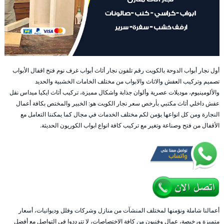
أول نجار أبواب الدوحة بالكويت رقم تلفون نجار أثاث أبواب غرف نوم فتخ اقفال الأبواب
تصميم وتركيب العفش والاثاث والابواب من مختلف الخامات الخشبية والحديد
والألومينيوم، موديلات عصرية وألوان جذابة واشكال مميزة، تركيب أثاث ايكيا ميداس نقل
عفش داخلي أثاث مكتبي بأرخص سعر نجار الكويت هو: الخبير والمختص بكافة أعمال
النجارة ومن كل انواعها يؤمن لكم مختلف الخدمات في مجال كما يمكننا التعامل مع
الأقفال من فتح وصناعة وتغير مع تركيب كافة انواع ابواب الكوريون الحديثة.
أعمالنا شاملة ونؤمنها لمختلف المنشآت من منازل وشركات وفلل وديوانيات، أسعار
متميزة ورخيصة، عمال وفنيون من كافة الاختصاصات، لا تترددوا في التواصل مع أفضل