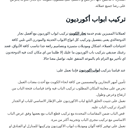
على رضا جميع عملائه.
تركيب ابواب أكورديون
لعملائنا المميزين نقدم خدمة
نجار الكويت
تركيب ابواب اكورديون مع أفضل نجار
الدوحةالذي يعنى بتفصيل وتركيب كل انواع الابواب الحديثة والمودرن التي تلبي كافة
احتياجات العملاء، اشكال وموديلات متميزة وبتصاميم رائعة جدا تناسب كافة الأذواق، فعند
رغبتك صديقي بتركيب باب اكورديون ما عليك إلا طلبنا من اي مكان كنت فيه الدوحةدون
اي تأخير مع التزام تام بالموعد المتفق عليه، تواصل معنا حالا.
عند قيامنا بتركيب
ابواب اكورديون
فإننا نعمل على:
تأمين أمهر النجارين والمصممين من كافة انحاء الكويت مع أحدث معدات العمل.
نحرص على معاينة المكان المطلوب تركيب الباب فيه واخذ قياسات فتحة الباب من
ارتفاع وعرض وطول.
نعمل على تثبيت الحلق التابع لباب الاكورديون على الإطار الاساسي للباب او الجدار
المراد تركيب الباب عليه.
قص الباب ضمن المقاسات المحددة مع تركيب قطع الباب مع بعضها وفق عرض الباب
الاساسي مع تركيب مجرى الباب وتجريبه أكثر من مرة.
نعمل على توفير كافة ألوان وموديلات ابواب الاكورديون وتركيبها للمنازل او الفنادق او