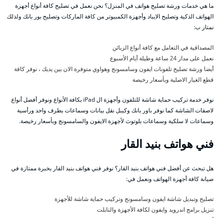
ما هي خدمات ورشة تصليح هواتف في المنزل؟ نحن نعمل في تصليح كافة أنواع أجهزة
الهواتف الذكية وتصليح الايباد وأجهزة الكمبيوتر من كافة الماركات وتصليح بور بانك ولذلك
نمتاز ب:
المصداقية في التعامل مع كافة أنواع الزبائن
نعمل على مدار 24 ساعة وطيلة أيام الأسبوع
أيضا ورشة تصليح تلفونات ايفون وسامسونج وهواوي متوفرة الان بين يديك ، نوفر كافة
قطع الغيار الاصلية وبأسعار رخيصة
نوفر خدمة تركيب حماية شاشة للتلفون وأجهزة ال iPad بكافة الأنواع ونوفر أفضل أنواع
لاصقات الشاشة كما نوفر باور بانك وكيبل نقل بيانات وسماعات بطرف واحد ورأسية
وسماعات لا سلكية وسماعات بلوتوث لأجهزة الايفون والسامسونج وبأسعار رخيصة.
فني هواتف بنيد القار
هل تبحث عن أفضل فني هواتف بنيد القار؟ نوفر فني هواتف بنيد القار بخبرة ممتازة في
صيانة كافة أجهزة الهواتف ونعمل في:
تصليح وتبديل شاشة ايفون وسامسونج وتركيب حماية شاشة للأجهزة
تنزيل برامج اندرويد وايفون لكافة الأجهزة والتابلت