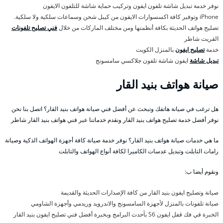
نوفر خدمة تبديل شاشة تلفون ايفون وتركيب حماية شاشة للتلفون الايفون
iPhone وتوفير كافة اكسسوارات الايفون من كيبل شحن وسماعات سلكية ولا سلكية.
تصليح هواتف الحديثة بكافة أنظمتها ومن مختلف الماركات من خلال
فني تصليح تلفونات
القريت شاطر
خدمة
تصليح ايفون
بالمنزل الكويت
تبديل شاشة
ايفون شاشة تلفون جلاكسي سامسونج
صيانة هواتف بنيد القار
هل ترغب في صيانة هاتفك وتبحث عن أفضل فني صيانة هواتف بنيد القار؟ اتصل بنا نحن
نوفر أفضل خدمة تصليح هواتف بنيد القار ونقدم خدماتنا عبر فني هواتف بنيد القار شاطر
ما هي خدمات صيانة هواتف بنيد القار؟ نوفر خدمة صيانة كافة أجهزة الهواتف الذكية وصيانة
رامات التابلت وتبديل عدسات الكاميرا لكافة أنواع الهواتف والتابلت
ونقوم أيضا ب:
صيانة وتصليح ايفون بنيد القار من كافة الإصدارات الحديثة والقديمة
صيانة تلفونات بالمنزل لأجهزة السامسونج والاندرويد وريدمي وأجهزة الشاومي
الخبرة في فك قفل ايفون S6 بأحدث البرامج وبخبرة أفضل فني تصليح ايفون بنيد القار