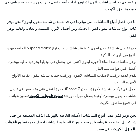
ونقوم في صيانة شاشات تلفون الايفون العادية أيضا بفضل خبرات ورشة تصليح هواتف في
جميع مناطق الكويت
ما هي أفضل أنواع الشاشات التي نوفرها في خدمة تبديل شاشة تلفون ايفون؟ نحن نوفر
كافة أنواع شاشات تلفون ايفون الحديثة ومن أفضل الأنواع اللمسية والعادية ولذلك نوفر
لكم:
خدمة تبديل شاشة تلفون ايفون X ونوفر شاشات ذات نوع Super Amoled الخاصة بهذه
النوع من الهواتف الذكية
نوفر شاشات ضد الماء لأجهزة ايفون اكس اس ونعمل في تبديلها بحرفية عالية وبخبرة
أفضل فني هواتف بنيد القار
نقدم خدمة تركيب لاصقات للشاشة الايفون وتركيب حماية شاشة تلفون بكافة الأنواع
لأجهزة التابلت
نعمل في تركيب شاشة لأجهزة ايفون 7 iPhone بخبرة أفضل فني متخصص في تبديل
شاشات ايفون وبخبرة أجنبية بفضل خبرات ورشة
تصليح تلفونات الكويت
تصليح هواتف
في جميع مناطق الكويت
نحن نوفر لكم أفضل أنواع الشاشات الأصلية الخاصة بالهواتف الذكية المصنعة من قبل
شركة آبل Apple Inc وبأسعار رخيصة مع كفالة عامة للشاشة افضل خدمة
تصليح تلفونات
بالمنزل الكويت
بأقل سعر .