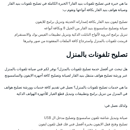
ما هي خبرة فني تصليح تلفونات بنيد القار؟ الخبرة الكاملة في تصليح تلفونات بنيد القار
وصيانة هواتف بنيد القار بكافة أنواعها ونقوم ب:
تصليح ايفون بنيد القار بكافة إصداراته الحديثة وتنزيل برامج للايفون
صيانة وتصليح سامسونج بنيد القار من الجيل 8 وبكافة أنواعه
تنزيل برامج اندرويد لألواح التابلت الذكية وتنزيل تطبيقات الفيس بوك والانستقرام
فرمتت تلفونات بالمنزل واسترجاع كافة الملفات المفقودة من صور وغيرها
تصليح تلفونات بالمنزل
هل تبحث عن أفضل خدمة تصليح تلفونات بالمنزل؟ نوفر لكم فني صيانة تلفونات بالمنزل
عبر ورشة تصليح هواتف متنقل بنيد القار لصيانة وتصليح كافة أجهزة الايفون والسامسونج
ما هي خدمات تصليح تلفونات بالمنزل؟ نعمل في تقديم كافة خدمات وورشة تصليح هواتف
في المنزل من تنزيل برامج وتطبيقات وتبديل قطع الغيار للأجهزة الهواتف الذكية
ولذلك نعمل في:
صيانة وتبديل شاشة تلفون سامسونج وتصليح مدخل ال USB
تصليح وفتح قفل الايفون بخبرة أفضل فني فك قفل تلفون ايفون