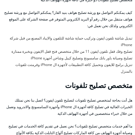
كيف يمكنكم التواصل مع ورشة تصليح هواتف بنيد القار؟ يمكنكم التواصل مع ورشة تصليح
هواتف متنقل من خلال رقم أو البريد الكتروني المتوفر في صفحة الشركة على الموقع
الكتروني ولذلك نحن نعمل في:
تبديل شاشة تلفون ايفون وتركيب حماية شاشة للتلفون والايباد المصنع من قبل شركة
iPhone
تصليح وفك قفل تلفون ايفون 11 من خلال متخصص فتح قفل الايفون وبخبرة ممتازة
تصليح وصيانة باور بانك سامسونج وتصليح كيبل وشاحن أجهزة iPhone
تنزيل برامج للايفون وتحميل كافة التطبيقات لأجهزة ال iPhone وفرمتت تلفونات
بالمنزل
متخصص تصليح تلفونات
هل أنت بحاجة لمتخصص تصليح تلفونات لتصليح تلفون ايفون؟ اتصل بنا نحن نمتلك
الخبرات العالية في تصليح كافة أجهزة ال iPhone وأجهزة السامسونج والاندرويد ونعمل
من خلال خبراء متخصصين في أجهزة الهواتف الذكية
ما أهم خدمات متخصص تصليح تلفونات؟ نحن نعمل في تقديم كافة الخدمات في تصليح
وصيانة أجهزة الهواتف من كافة الماركات تصليح ألواح التابلت الذكية بكافة الأنواع