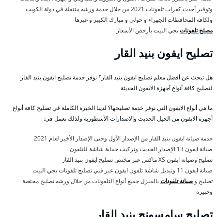
وتوفير أحدث كفرات تلفونات 2021 من خلال خدمة ورشه متنقلة في دولة الكويت
ولكافة المحافظات الجهراء و حولي و مبارك الكبير و غيرها
مصلح تلفونات
يجي البيت بأرخص الأسعار
تصليح ايفون بنيد القار
هل تبحث عن أفضل معلم تصليح ايفون بنيد القار؟ نوفر خدمة تصليح ايفون بنيد القار
لتصليح كافة أنواع أجهزة الايفون الحديثة
ما هي أنواع الايفون التي نوفر خدمة تصليحها؟ لدينا الخبرة الكاملة في تصليح كافة أنواع
أجهزة الايفون من الجيل الحديث والاصدارات الأسطورية ولذلك نعمل في:
خدمة صيانة ايفون بنيد القار من الإصدار الأول وحتى الإصدار الأخير لعام 2021
صيانة ايفون 13 الإصدار الحديث وتركيب حماية شاشة للتلفون
تصليح وصيانة ايفون XS ماكس عبر مختص تصليح ايفون بنيد القار
صيانة ايفون 11 وتبديل شاشة تلفون ايفون عبر فني تصليح تلفونات يجي البيت
تصليح و
صيانة تلفونات
بالمنزل جميع أنواع التلفونات من خلال ورشه تصليح مختصة
وخبيرة
تصليح سامسونج بنيد القار