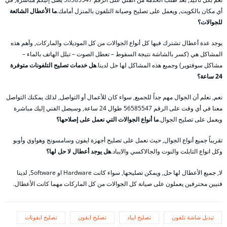
أي مكان بالكويت, ويعمل على تصليح وصيانة التلفون بالمنزل أمامك.
ما الأعطال الشائعة
للجوالات؟
يوجد عدة أعطال تشترك فيها كل أنواع الجوالات من كل الموديلات والماركات, وأهم هذه
المشاكل هي (كسر بالشاشة نتيجة السقوط – تعطل الصوت – تبلل الهاتف بالماء –
مشاكل سوفتوير) وجميع هذه المشاكل لها حل لدينا.
هل خدمات تصليح التلفونات متوفرة
24 ساعة؟
نعم, نعلم أن الجوال مهم جداً للجميع, سواء كان للأعمال أو التواصل, لذلك يمكنك التواصل
معنا في أي وقت على الرقم 56585547 طوال 24 ساعة, وسيصل الفني إليك مباشرة
ويعمل على تصليح الجوال.
ما أنواع الجوالات التي نعمل على إصلاحها؟
تقريباً جميع أنواع الجوال, حيث نعمل على تصليح أجهزة ايفون وسامسونج وهواوي وأوبو
وكل انواع التابلت والنوت والجالاكسي والايباد.
هل يوجد أعطال لا حل لها؟
لا, جميع الأعطال لها حل, ويمكن تصليحها, سواء كانت Hardware او Software, لدينا
فنيين محترفين يعملون على صيانة كل الجوالات من كل الماركات مهما كانت الأعطال.
تبديل شاشة تلفون
تصليح ايباد
تصليح ايفون
تصليح ايفونات