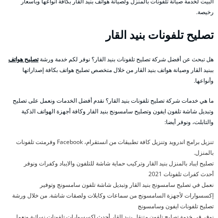
البيت لخدمة صيانة تلفونات بالمنزل ولصيانة هواتف بنيد القار بكافة أنواعها وبأسعار
رخيصة.
تصليح تلفونات بنيد القار
هل تبحث عن أفضل شركة تصليح تلفونات بنيد القار؟ نوفر لكم خدمة ورشة
تصليح هواتف
ببنيد القار وصيانة هواتف بنيد القار من خلال متخصص تصليح هواتف بكافة إصداراتها
وأنواعها.
ما هي خدمات شركة تصليح تلفونات بنيد القار؟ نقدم أفضل الخدمات ونعمل على تصليح
وتبديل شاشة تلفون ايفون وتصليح سامسونج بنيد القار وكافة أجهزة الهواتف الذكية
والتابلت، ونوفر أيضا:
تنزيل برامج اندرويد وتنزيل كافة تطبيقات من انستقرام، Facebook وفرمتت تلفونات
بالمنزل.
تصليح ايباد بالمنزل بنيد القار وتركيب حماية شاشة للتلفون والايباد وكفرات ونوفر
أحدث كفرات تلفونات 2021
نعمل في تصليح سامسونج بنيد القار وتبديل شاشة تلفون سامسونج وتوفير
إكسسوارات لأجهزة السامسونج من سماعات وكابلات ولصقات شاشة. من خلال ورشة
تصليح تلفونات ايفون وسامسونج
نوفر في خدمة تصليح تلفون متنقل بنيد القار أحدث اكسسوارات تلفونات نسائية ونعمل