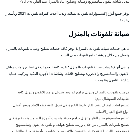
تبديل شاشة تلفون سامسونج وصيانة وتصليح ايباد بالمنزل بنيد القار، iPad pro
نوفر جميع أنواع إكسسوارات تلفونات نسائية ولدينا أحدث كفرات تلفونات 2021 وبأسعار
رخيصة
صيانة تلفونات بالمنزل
ما هي خدمات صيانة تلفونات بالمنزل؟ نوفر كافة خدمات تصليح وصيانة تلفونات بالمنزل
ونعمل من خلال ورشة تصليح تلفونات يجي البيت
ما هي أنواع خدمات صيانة تلفونات بالمنزل؟ نقدم كافة الخدمات في تصليح رامات هواتف
الايفون والسامسونج والاندرويد وتصليح فلاتات وشاشات الأجهزة الذكية وتركيب حماية
شاشة للتلفون ونقوم ب:
فرمتت تلفونات بالمنزل وتنزيل برامج اندرويد وتنزيل برامج للايفون وتنزيل كافة
تطبيقات السوشال ميديا
تصليح ايباد بالمنزل ببنيد القار ولدينا الخبرة في تبديل كافة قطع الايباد ونوفر أفضل
أنواع قطع الغيار الأصلية
تصليح سامسونج ببنيد القار وتنزيل برامج حديثة وتحديث أجهزة السامسونج بخبرة فني
تصليح تلفونات بالمنزل من خلال ورشة تصليح هواتف و تلفونات ايفون وسامسونج
خدمة حفر بالليزر لكافة كفرات الايفون والاندرويد والشاومي وأجهزة الايباد والتابلت