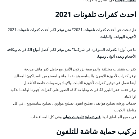
احدث كفرات تلفونات 2021
هل تبحث عن أحدث كفرات تلفونات 2021؟ نحن نوفر لكم أحدث كفرات تلفونات 2021
لأجهزة الهواتف والتابلت
ما هي أنواع الكفرات المتوفرة في شركتنا؟ نحن نوفر لكم أفضل أنواع الكافرات وبكافة
الأحجام وبعدة ألوان ومنها:
كفرات بنقشات مختلفة والمرصعة بزركون الأنيق مع حامل كفر هاتف مريحة
نوفر كفرات لأجهزة الايفون والسامسونج ضد الماء والمصنع من السيلكون المعالج
أيضا نعمل في توفير كفرات لأجهزة التابلت والايباد برسومات خاصة للأطفال
نوفر خدمة حفر الليزر لكافرات وطباعة كافة الصور على كفرات أجهزة الهاتف الذكية
او الايباد
خدمات ورشة تصليح هواتف ، تصليح ايفون تصليح هواوي ، تصليح سامسونج , في كل
مناطق الكويت
في جميع المناطق لدينا
فني تصليح تلفونات حولي
وفي كل المحافظات.
تركيب حماية شاشة للتلفون