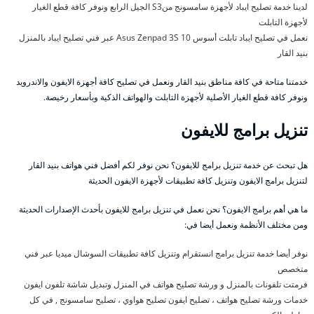
لدينا خدمة تصليح ايباد لأجهزة سامسونج منS3 الجيل الرابع ونوفر كافة قطع الغيار
لأجهزة التابلت
نعمل في تصليح ايباد تابلت أسوس Asus Zenpad 3S 10 عبر فني تصليح ايباد بالمنزل
بنيد القار
خدمتنا متاحة في كافة مناطق بنيد القار ونعمل في تصليح كافة أجهزة الايفون والاندرويد
ونوفر كافة قطع الغيار الأصلية لأجهزة التابلت والهواتف الذكية وبأسعار رخيصة.
تنزيل برامج للايفون
هل تبحث عن خدمة تنزيل برامج للايفون؟ نحن نوفر لكم أفضل فني هواتف بنيد القار
لتنزيل برامج الايفون وتنزيل كافة تطبيقات لأجهزة الايفون الحديثة
ما هي أهم برامج الايفون؟ نحن نعمل في تنزيل برامج للايفون بأحدث الإصدارات الحديثة
ومن مختلف الأنظمة ونعمل أيضا في:
نوفر أيضا خدمة تنزيل برامج انستقرام وتنزيل كافة تطبيقات السوشال ميديا عبر فني
متخصص
فرمتت تلفونات بالمنزل و ورشة تصليح هواتف في المنزل وتبديل شاشة تلفون ايفون
خدمات ورشة تصليح هواتف ، تصليح ايفون تصليح هواوي ، تصليح سامسونج , في كل