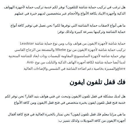
هل ترغب في تركيب حماية شاشة للتلفون؟ نوفر لكم خدمة تركيب حماية لأجهزة الهواتف
الذكية وأجهزة الايباد بكافة الأنواع والأحجام عبر متخصصين لديهم خبرة في عملهم
ما هي أنواع لاصقات حماية الشاشة التي نوفرها لكم؟ نحن نعمل في توفير كافة أنواع
حماية الشاشة وتركيبها بسرعة كبيرة ولذلك نوفر:
حماية شاشة لأجهزة الايفون من هواتف وتاب ومن نوع حماية شاشة Leadstar
تركيب حماية شاشة لأجهزة الايفون من نوع Mkeke والمصنعة من الزجاج القاسي
نوفر حماية شاشة لأجهزة السامسونج المقاومة للبصمات وذات ابعاد للشاشة المنحنية
لدينا أيضا حماية شاشة لكافة أجهزة الهاتف الذكية والتابلت من نوع Anti-
glareوالمميزة بخاصية دعم اضاءة الشاشة في الشمس والإضاءات العالية
فك قفل تلفون ايفون
هل لديك مشكلة في قفل تلفون الايفون وتبحث عن فني هواتف بنيد القار؟ نحن نوفر لكم
خدمة فتح قفل تلفون ايفون بخبرة متخصص في فتح قفل الايفون ومن كافة الأنواع
ما هي مزايا معلم فك قفل تلفون ايفون؟ نحن نمتاز بالخبرة العالية في فتح كافة أقفال
أجهزة الايفون من كافة الموديلات ولذلك نتميز ب: