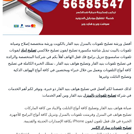
أفضل ورشة تصليح تلفونات بالمنزل بنيد القار بالكويت ورشة متخصصة إصلاح وصيانة
تلفونات بالبيت تبديل شاشة مكسورة تصليح ايفون تصليح جلاكسي
تصليح ايباد
ايفونات
تلفونات سامسونج تنزيل برامج فك قفل الهاتف أهلاً بكم في شركتنا المتخصصة والرائدة
في تصليح تلفونات بنيد القار وتصليح هواتف بنيد القار ، نمتلك الخبرة الكاملة في تصليح
كافة أنواع التلفونات ونعمل من خلال خبراء ومختصين في كافة أنواع الهواتف الذكية
وتصليح التابلت وغيرها
لذلك خصصنا لكم أفضل فني تصليح هواتف بنيد القار ذو خبرة، ونوفر لكم أهم الخدمات
في شركة
تصليح تلفونات بالمنزل
بنيد القار ومن أهم الخدمات:
صيانة هواتف بنيد القار وتصليح كافة أنواع التابلت والايباد من كافة الماركات
تصليح هواتف في المنزل وفرمتت تلفونات بالمنزل وتنزيل كافة أنواع البرامج للأجهزة.
الخبرة في فك قفل تلفون ايفون iPhone بكافة الإصدارات الحديثة والقديمة.
تصليح تلفونات مبارك الكبير