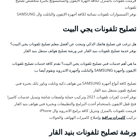
فرمتت تلفونات بالمنزل لكافة أجهزة الايفون والسامسونج بخبرة متخصص تصليح
تلفونات
نوفر اكسسوارات تلفونات نسائية لكافة أجهزة الايفون والتابلت وال SAMSUNG
تصليح تلفونات يجي البيت
هل ترغب في تصليح هاتفك الذكي وتبحث عن أفضل معلم تصليح تلفونات يجي البيت؟
نوفر خدمة تصليح تلفونات بنيد القار عبر ورشة تصليح هواتف متنقل بنيد القار
ما هي أهم خدمات فني تصليح تلفونات يجي البيت؟ نقدم كافة خدمات تصليح تلفونات
الايفون وأجهزة SAMSUNG والتابلت وأجهزة الاندرويد ونقوم أيضا ب:
تصليح كافة أنواع أجهزة SAMSUNG من هواتف ذكية وتابلت وباور بانك بخبرة فني
تصليح تلفون متنقل بنيد القار
نوفر أحدث كفرات تلفونات 2021 وتركيب حماية ولصقات شاشة وتبديل عدسات كاميرا
فتح قفل الايفون باستخدام أحدث البرامج والتطبيقات وبخبرة فني هواتف بنيد القار
فرمتت تلفونات بالمنزل وتنزيل كافة برامج الاندرويد وال iPhone
تركيب
كاميرات مراقبة
وإصلاح كاميرات الهواتف والجولات
ورشة تصليح تلفونات بنيد القار