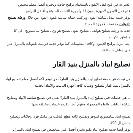
السرعة في فتح قفل الايفون باستخدام برامج خاصة وبخبرة أفضل معلم مختص
فتح قفل الايفون لأجهزة ايفون 11 وأجهزة التابلت الحديثة وبأفضل البرامج
نوفر خدمة تبديل شاشة ايفون وتركيب حماية شاشة تلفون ايفون من خلال
ورشة تصليح
تلفونات
مختصة بالاجهزة الحديثة
خدمات ورشة تصليح هواتف ، تصليح ايفون تصليح هواوي ، تصليح سامسونج , في كل
مناطق الكويت
أيضا تنزيل برامج للايفون وكافة التطبيقات كما نوفر خدمة فرمتت تلفونات بالمنزل عبر
فني هواتف بنيد القار
تصليح ايباد بالمنزل بنيد القار
هل تبحث عن خدمة تصليح ايباد بالمنزل بنيد القار؟ نحن نوفر لكم أفضل معلم تصليح ايباد
بالمنزل بنيد القار لتصليح وصيانة كافة أجهزة التابلت والايباد الحديثة
ما هي خدمات فني تصليح ايباد بالمنزل بنيد القار؟ نعمل في تصليح شاشة الايباد وتصليح
شاشة التابلت والواح المحمولة ونقوم أيضا بتقديم خدمات مختلفة منها:
تصليح ايباد سامسونج لينوفو وتصليح كافة قطع التابلت من مايكرفون وفلاتات وتصليح
مدخل ال USB
نوفر أيضا خدمة تصليح ايباد تكنو بخبرة أفضل فني متخصص في تصليح ايباد بالمنزل