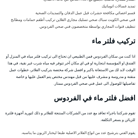
تمديد غسالات اتوماتيك
قسم اخصائي مكافحة حشرات قبل عمل الدفان والتمديدات الصحية
فني صحي الكويت سباك صحي تسليك مجاري القلاين تركيب أطقم حمامات ومطابخ
تنظيف قنوات المجاري بواسطة متخصصون فني صحي الفردوس.
تركيب فلتر ماء
اذا كنت من سكان الفردوس فمن الطبيعي ان تحتاج الى تركيب فلتر مياه في المنزل أو
الفندق او المؤسسة ابتجارية او في اي مكان آخر تتوفر فيه مياه شرب غير نقية، في هذا
الوقت لابد لك من الاستعانة باكبر و افضل شركة مختصة بتركيب الفلاتر، خطوات عمل
متقنة و مدروسة و مشرف عليها من قبل مهندس مختص يتم العمل عليها و خاصة
تفاصيلها للوصول الى عمل فني صحي الفردوس ممتاز.
افضل فلتر ماء في الفردوس
تقوم شركتنا باجراء تعاقد مع عدد من الشركات المنتجة للفلاتر و ذلك لتوريد أجهزة فلترة
للزبائن و بسعر التكلفة.
يقوم الفني بترشيح عدد من انواع الفلاتر الاصلية طبعا ليختار الزبون ما يناسبه.