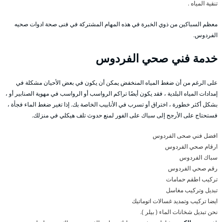
تنقية المياه .
معظم السباكين من ذوي الخبرة في هذه المهام المشتركة في فنى صحة ادوات صحيه
الفردوس.
خدمة فني صحي الفردوس
على الرغم من أن ضغط المياه المنخفض يمكن أن يكون في بعض الأحيان مشكلة في
إمدادات المياه البلدية ، فقد يكون أيضًا تراكم الرواسب أو الرواسب في مهوية الصنابير أو ،
بشكل أكثر خطورة ، اختراق أو تسرب في الأنابيب الخاصة بك. إذا تغير ضغط الماء فجأة ،
فستحتاج على الأرجح إلى سباك على الفور لمنع حدوث تلف هيكلي في منزلك.
افضل فني صحى الفردوس
ارقام صحي الفردوس
سباك الفردوس
رقم صحي الفردوس
تركيب اطقم حمامات
تبديل وتركيب مغاسل
ايضا تركيب وتمديد غسالات اتوماتيك
نحن تبديل شخانات الماء ( بيلر ).