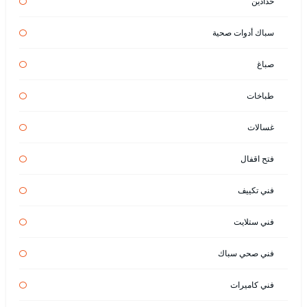
حدادين
سباك أدوات صحية
صباغ
طباخات
غسالات
فتح اقفال
فني تكييف
فني ستلايت
فني صحي سباك
فني كاميرات