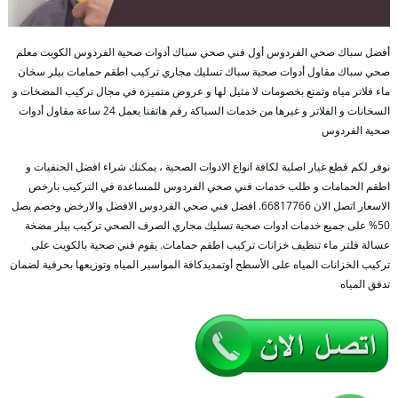
أفضل سباك صحي الفردوس أول فني صحي سباك أدوات صحية الفردوس الكويت معلم
صحي سباك مقاول أدوات صحية سباك تسليك مجاري تركيب اطقم حمامات بيلر سخان
ماء فلاتر مياه وتمتع بخصومات لا مثيل لها و عروض متميزة في مجال تركيب المضخات و
السخانات و الفلاتر و غيرها من خدمات السباكة رقم هاتفنا يعمل 24 ساعة مقاول أدوات
صحية الفردوس
نوفر لكم قطع غيار اصلية لكافة انواع الادوات الصحية ، يمكنك شراء افضل الحنفيات و
اطقم الحمامات و طلب خدمات فني صحي الفردوس للمساعدة في التركيب بارخص
الاسعار اتصل الان 66817766. افضل فني صحي الفردوس الافضل والارخض وخصم يصل
50% على جميع خدمات ادوات صحية تسليك مجاري الصرف الصحي تركيب بيلر مضخة
عسالة فلتر ماء تنظيف خزانات تركيب اطقم حمامات. يقوم فني صحية بالكويت على
تركيب الخزانات المياه على الأسطح أوتمديدكافة المواسير المياه وتوزيعها بحرفية لضمان
تدفق المياه