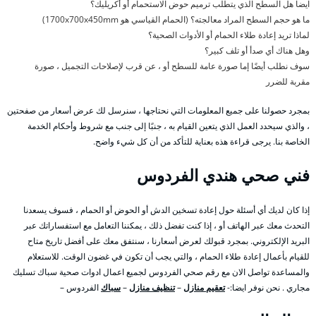
ايضا هل السطح الذي يتطلب ترميم حوض الاستحمام أو أكريليك؟
ما هو حجم السطح المراد معالجته؟ (الحمام القياسي هو 1700x700x450mm)
لماذا تريد إعادة طلاء الحمام أو الأدوات الصحية؟
وهل هناك أي صدأ أو تلف كبير؟
سوف نطلب أيضًا إما صورة عامة للسطح أو ، عن قرب لإصلاحات التجميل ، صورة
مقربة للضرر
بمجرد حصولنا على جميع المعلومات التي نحتاجها ، سنرسل لك عرض أسعار من صفحتين
، والذي سيحدد العمل الذي يتعين القيام به ، جنبًا إلى جنب مع شروط وأحكام الخدمة
الخاصة بنا. يرجى قراءة هذه بعناية للتأكد من أن كل شيء واضح.
فني صحي هندي الفردوس
إذا كان لديك أي أسئلة حول إعادة تسخين الدش أو الحوض أو الحمام ، فسوف يسعدنا
التحدث معك عبر الهاتف أو ، إذا كنت تفضل ذلك ، يمكننا التعامل مع استفساراتك عبر
البريد الإلكتروني. بمجرد قبولك لعرض أسعارنا ، سنتفق معك على أفضل تاريخ متاح
للقيام بأعمال إعادة طلاء الحمام ، والتي يجب أن تكون في غضون الوقت. للاستعلام
والمساعدة تواصل الان مع رقم صحي الفردوس لجميع اعمال ادوات صحية سباك تسليك
مجاري . نحن نوفر ايضا:-
تعقيم منازل
–
تنظيف منازل
–
سباك
الفردوس –