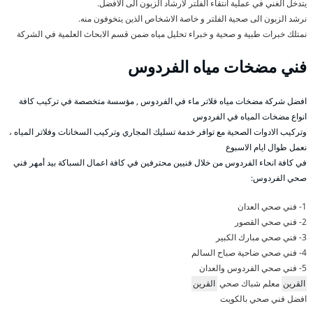
يتدخل الغني في عملية انتقاء الفلتر لارشاد الزبون الى الافضل.
نرشد الزبون الى صحية الفلتر و خاصة الاشخاص الذين يتخوفون منه.
نمتلك خبرات طبية و صحية و خبراء تحليل مياه ضمن قسم الابحاث العلمية في الشركة
فني مضخات مياه الفردوس
افضل شركة مضخات مياه فلاتر ماء في الفردوس , مؤسسة متخصصة في تركيب كافة
انواع مضخات المياه في الفردوس
وتركيب الادوات الصحية مع توافر خدمة تسليك المجاري وتركيب السخانات وفلاتر المياه ،
نعمل طوال ايام الاسبوع
في كافة انحاء الفردوس من خلال فنيين محترفين في كافة اعمال السباكة بيد أمهر فني
صحي الفردوس:
1- فني صحي العدان
2- فني صحي القصور
3- فني صحي مبارك الكبير
4- فني صحي ضاحية صباح السالم
5- فني صحي الفردوس والعدان
القرين
معلم شباك صحي
القرين
افضل فني صحي بالكويت