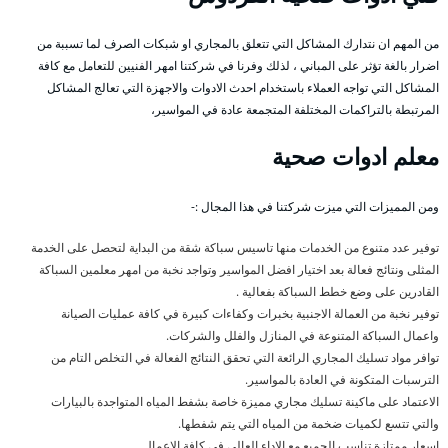
من المهم ان نتدارك المشاكل التي تتعلق بالمجاري او شبكات الصرف لما تسببة من
اضرار بالغة تؤثر على المباني ، لذلك وفرنا في شركتنا امهر الفنيين للتعامل مع كافة
المشاكل التي تواجه العملاء باستخدام احدث الادوات والاجهزة التي تعالج المشاكل
المرتبطة بالتراكمات المختلفة المتجمعة عادة في المواسير،
معلم ادوات صحية
ومن المميزات التي ميزت شركتنا في هذا المجال :-
توفير عدد متنوع من الخدمات منها تاسيس سباكة شقة من البداية لتحصل على الخدمة
المثلى ونتائج فعالة بعد اختيار افضل المواسير وتواجد نخبة من امهر معلمين السباكة
القادرين على وضع خطط السباكة بفعالية .
توفير نخبة من العمالة الاجنبية بخبرات وكفاءات كبيرة في كافة عمليات الصيانة
واعمال السباكة المتنوعة في المنازل والفلل والشركات.
توافر مواد تسليك المجاري الرائعة التي تحقق النتائج الفعالة في التخلص التام من
الترسبات المتكونة في العادة بالمواسير.
الاعتماد على ماكينة تسليك مجاري مميزة خاصة بشفط المياه المتواجدة بالبيارات
والتي تتسع لكميات ضخمة من المياه التي يتم شفطها.
اسعار ممتازة تناسب الجميع مع الاداء العالي في كافة الاعمال.