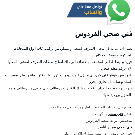
فني صحي الفردوس
يعمل 24 ساعة في مجال الصرف الصحي و يتمكن من تركيب كافة انواع السخانات
المركزية و مضخات مكاين
جورة و ايضا الفلاتر المختلفة ، بالاضافة الى ذلك اصلاح شبكات الصرف الصحي ، اتصلوا
الان برقم معلم صحي
الفردوس ونوفر فني كهربائي منازل لتمديد ويرات كهربائية لفلاتر الماء والبيلر ومضخات
المياة وتسليك المجاري محرر
قنوات وفنة صحة العدان القصور مبارك الكبير تعد وظائف فنى صحى من وظائف هامة
بالمنزل ويومية لأنها:
تحتاج فني الادوات الصحيه شاطر ومدرب في دولة الكويت
افضل
فني صحي
بالكويت
متخصص أدوات صحيه الفردوس
فني صحي صباح الناصر
خبير فني صحي الفردوس ومبارك الكبير ممتاز