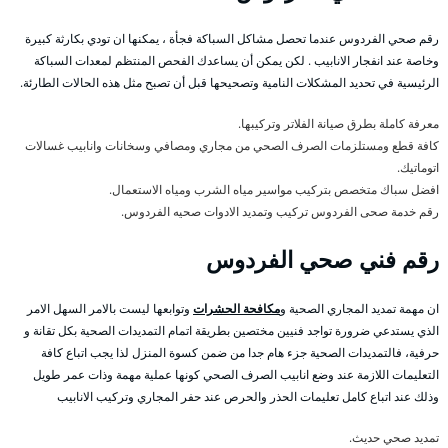
رقم صحي الفردوس عندما تحصل مشاكل السباكة فجأة ، يمكنها ان تودي بكارثة كبيرة
وخاصة عند انفجار الانابيب . لكن يمكن أن يساعدك الفحص المنتظم لمعدات السباكة
الرئيسية في تحديد المشكلات النامية وتصحيحها قبل أن تصبح مثل هذه الحالات الطارئة.
معرفة كاملة بطرق صيانة الفلاتر وتركيبها.
كافة قطع ومستلزمات الصرف الصحي من مجاري ومصافي وسخانات وانابيب غسالات
اتوماتيك.
افضل سباك متخصص بتركيب مواسير مياه الشرب ومياه الاستعمال.
رقم خدمة صحى الفردوس تركيب وتمديد الادوات صحيه الفردوس.
رقم فني صحي الفردوس
ان مهمة تمديد المجاري الصحية و
مكافحة الحشرات
وتوابعها ليست بالامر السهل الامر
الذي يستدعي ضرورة تواجد فنيين مختصين بطريقة اتمام التمديدات الصحية بكل تقانة و
حرفية، فالتمديدات الصحية جزء هام جدا من ضمن كسوة المنزل لذا يجب اتباع كافة
التعليمات اللازمة عند وضع انابيب الصرف الصحي كونها عملية مهمة وذات عمر طويل
وذلك عند اتباع كامل تعليمات الحذر والحرص عند حفر المجاري وتركيب الانابيب
تمديد صحي حديث.