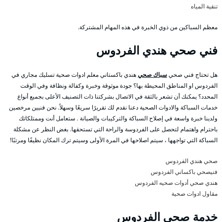
تنقية المياه
معظم السباكين من ذوي الخبرة في هذه المهام المشتركة.
فني صحي هندي الفردوس
هل تحتاج فني صحي
سباك صحي
هندي باكستاني معلم ادوات صحية تسليك مجاري في
الفردوس او المناطق المحيطة بها؟ جودة موثوقة وخبرة وكفالة ونظافة وفي الوقت
المحدد؟ يمكنك أن تشعر بالثقة في الاتصال بشركتنا ذات التصنيف الأعلى بجميع أنواع
خدمات السباكة والادوات الصحية دعنا نقدم لك تقريرًا سريعًا وسهلاً. نحن فنيين مرخصين
ولدينا خبرة واسعة في إصلاح السباكة والتركيبات والصيانة . ستعامل أنت وممتلكاتك
باحترام واهتمام لتحصل على الفردوسة والراحة التي تستحقها. بغض النظر عن مشكلة
السباكة التي تواجهها ، سيتم اصلاحها في المرة الأولى وسيتم ترك المكان نظيفًا ومرتبًا!
صحي هندي الفردوس
فنيصحي باكساني الفردوس
هندي صحي أدوات صحيه الفردوس
مقاول ادوات صحية
خدمة صحي الفردوس