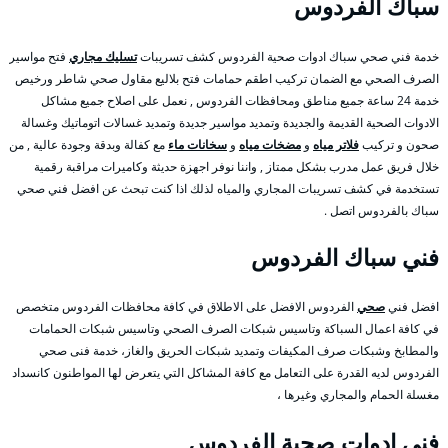
سباك الفردوس
خدمة فني صحي سباك ادوات صحية الفردوس كشف تسريبات
تسليك مجاري
فتح مواسير
الصرف الصحي مع الضمان تركيب اطقم حمامات فتح بلاليع مقاول صحي شاطر ورخيص
خدمة 24 ساعة جميع مناطق ومحافظات الفردوس , نعمل على اصلاح جميع مشاكل
الادوات الصحية القديمة والجديدة وتمديد مواسير جديدة وتمديد غسالات اتوماتيك وغسالة
صحون و تركيب
فلاتر مياه
و
مضخات مياه
و
سخانات ماء
مع كفالة وبدقة وجودة عالية , من
خلال فريق عمل مدرب بشكل ممتاز , واننا نوفر اجهزة حديثة وكاميرات مراقبة رقمية
تستخدمة في كشف تسريبات المجاري والمياه لذلك اذا كنت تبحث عن افضل فني صحي
سباك بالفردوس اتصل .
فني سباك الفردوس
افضل فني
صحي
الفردوس الافضل على الاطلاق في كافة محافظات الفردوس متخصص
في كافة اعمال السباكة وتاسيس شبكات الصرف الصحي وتاسيس شبكات الحمامات
والمطابخ وشبكات صرف المكيفات وتمديد شبكات الحريق والغاز، خدمة فنى صحي
الفردوس لديه القدرة على التعامل مع كافة المشاكل التي يتعرض لها المواطنون كانسداد
مغسلة الحمام والمجاري وغيرها ،
فني ادوات صحية الفردوس