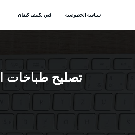
الكويتية
لتجاوز
خدمات وظائف بالكويت
لى
سياسة الخصوصية
فني تكييف كيفان
لمحتوى