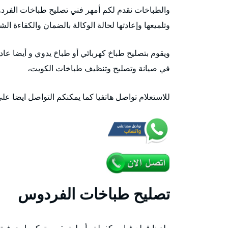
والطباخات نقدم لكم أمهر فني تصليح طباخات الفرد
وتلميعها وإعادتها لحالة الوكالة بالضمان والكفاءة الش
ويقوم بتصليح طباخ كهربائي أو طباخ يدوي و أيضا عا
في صيانة وتصليح وتنظيف طباخات الكويت،
للاستعلام تواصل هاتفيا كما يمكنكم التواصل ايضا عل
تصليح طباخات الفردوس
ولدينا قطع غيار مكفولة وأصلية يقوم بتركيبها بحرفية 