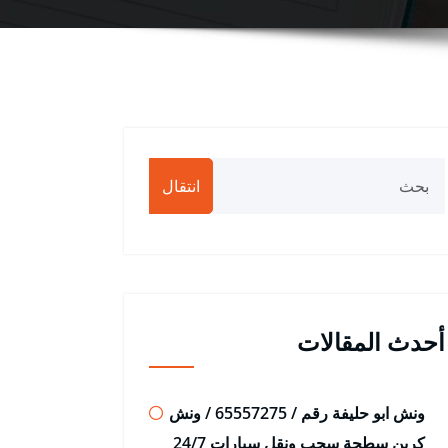
انتقال
أحدث المقالات
ونش ابو حليفة رقم / 65557275 / ونش
كرين سطحة سحب ونقل سيارات 24/7