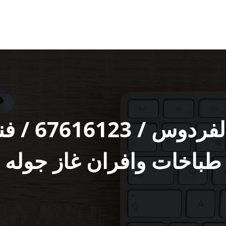
تصليح طباخ
طباخات وافران غاز جوله