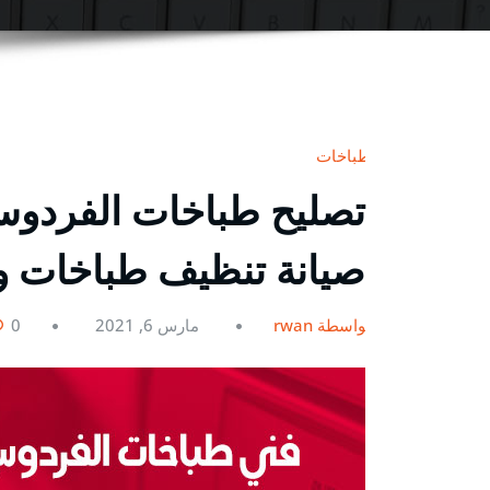
طباخات
صيانة تنظيف طباخات وا
بواسطة rwan
مارس 6, 2021
0