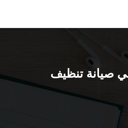
ات الفردوس / 67616123 / فني صيانة تنظيف