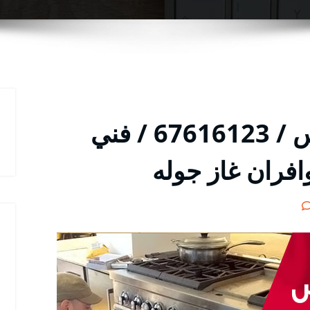
تصليح طباخات الفردوس / 67616123 / فني
فران غاز جوله