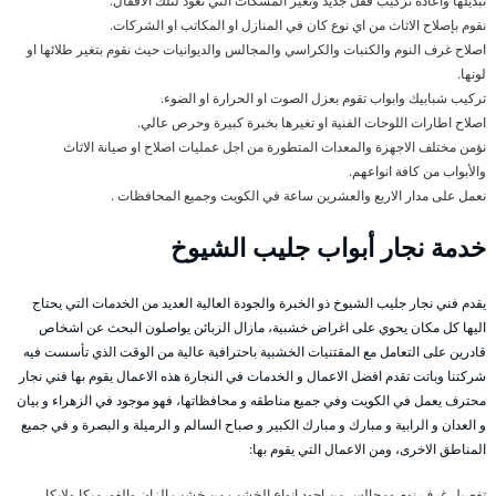
تبديلها واعادة تركيب قفل جديد وتغير المسكات التي تعود لتلك الاقفال.
نقوم بإصلاح الاثاث من اي نوع كان في المنازل او المكاتب او الشركات.
اصلاح غرف النوم والكنبات والكراسي والمجالس والديوانيات حيث نقوم بتغير طلائها او
لونها.
تركيب شبابيك وابواب تقوم بعزل الصوت او الحرارة او الضوء.
اصلاح اطارات اللوحات الفنية او تغيرها بخبرة كبيرة وحرص عالي.
نؤمن مختلف الاجهزة والمعدات المتطورة من اجل عمليات اصلاح او صيانة الاثاث
والأبواب من كافة انواعهم.
نعمل على مدار الاربع والعشرين ساعة في الكويت وجميع المحافظات .
خدمة نجار أبواب جليب الشيوخ
يقدم فني نجار جليب الشيوخ ذو الخبرة والجودة العالية العديد من الخدمات التي يحتاج
اليها كل مكان يحوي على اغراض خشبية، مازال الزبائن يواصلون البحث عن اشخاص
قادرين على التعامل مع المقتنيات الخشبية باحترافية عالية من الوقت الذي تأسست فيه
شركتنا وباتت تقدم افضل الاعمال و الخدمات في النجارة هذه الاعمال يقوم بها فني نجار
محترف يعمل في الكويت وفي جميع مناطقه و محافظاتها، فهو موجود في الزهراء و بيان
و العدان و الرابية و مبارك و مبارك الكبير و صباح السالم و الرميلة و البصرة و في جميع
المناطق الاخرى، ومن الاعمال التي يقوم بها:
تفصيل غرف نوم ومجالس من اجود انواع الخشب من خشب الزان والفورميكا ولايكا