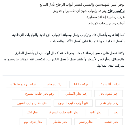
نوفر أمهر المهندسين والفنيين لتغيير أبواب الزجاج بأدق النتائج.
تركيب زجاج
ونوافذ وأبواب بدون أي تكسير أو خدوش.
غرف زجاجية إضاءة سماوية.
أبواب زجاج سحاب كهرباء.
كما إننا نقوم بأعمال فك وتركيب ونقل وصيانة الأبواب الزجاجية والواجبات الزجاجية
بأفضل الخامات وباعتمادنا على أفضل الآلات والمعدات،
ولإننا نعمل على حسن إرضاء عملائنا وفرنا كافة أعمال أبواب زجاج بأفضل الطرق
والوسائل، وبأرخص الأسعار وأطقم عمل بأفضل الخبرات، لنكسب ثقة عملائنا بنا وبصورة
شركتنا لدى عملائها.
تركيب أثاث ايكيا
تركيب ايكيا
تركيب زجاج
تركيب زجاج طاولات
رقم تلفون نجار
رقم نجار باكساني
رقم نجار جليب الشيوخ
رقم نجار هندي
فتح أبواب جليب الشيوخ
فتح اقفال جليب الشيوخ
نجار
نجار أثاث
نجار اثاث جليب الشيوخ
نجار ايكيا
نجار خشب
نجار رخيص
نجار شاطر
نجار غرف نوم