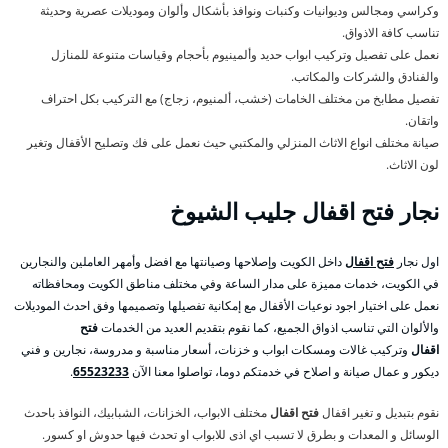
وكراسي ومجالس وديوانيات وكنبات ونوافذ بأشكال وألوان وموديلات عصرية وحديثة
تناسب كافة الاذواق.
نعمل على تفصيل وتركيب ابواب حديد وألمينيوم بأحجام وقياسات متنوعة للمنازل
والفنادق والشركات والمكاتب.
تفصيل مطابخ من مختلف الخامات (خشب، ألمنيوم، زجاج) مع التركيب بكل احتراف
واتقان.
صيانة مختلف انواع الاثاث المنزلي والمكتبي حيث نعمل على فك وتصليح الأقفال وتغير
لون الاثاث.
نجار
فتح اقفال
جليب الشيوخ
اول نجار
فتح اقفال
داخل الكويت وإصلاحها وصيانتها مع افضل وأمهر العاملين والنجارين
في الكويت، خدمات مميزة على مدار الساعة وفي مختلف مناطق الكويت ومحافظاته
نعمل على اختيار اجود نوعيات الأقفال مع إمكانية تفصيلها وتصميمها وفق احدث الموديلات
والألوان التي تناسب اذواق الجميع، كما نقوم بتقديم العديد من الخدمات
فتح
اقفال
وتركيب غالات ومسكات ابواب و خزنات، أسعار مناسبة و مدروسة، نجارين و فني
ديكور و عمال صيانة و اصلاح في خدمتكم دوما، تواصلوا معنا الآن
65523233
.
نقوم بتبديل و تغير اقفال
فتح اقفال
مختلف الابواب، الخزانات، الشبابيك، النوافذ باحدث
الوسائل و المعدات و بطرق لا تسبب اي اذى للابواب او تحدث فيها حدوش او كسور.