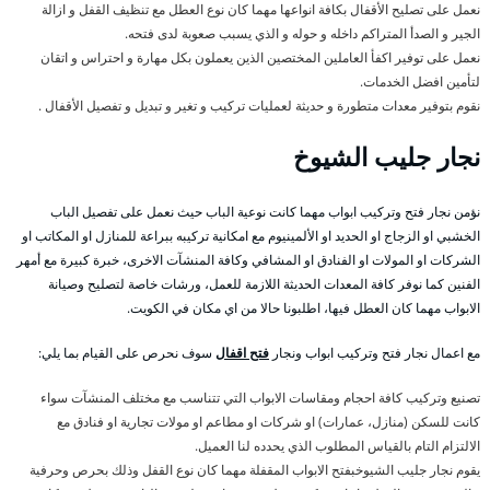
نعمل على تصليح الأقفال بكافة انواعها مهما كان نوع العطل مع تنظيف القفل و ازالة
الجير و الصدأ المتراكم داخله و حوله و الذي يسبب صعوبة لدى فتحه.
نعمل على توفير اكفأ العاملين المختصين الذين يعملون بكل مهارة و احتراس و اتقان
لتأمين افضل الخدمات.
نقوم بتوفير معدات متطورة و حديثة لعمليات تركيب و تغير و تبديل و تفصيل الأقفال .
نجار جليب الشيوخ
نؤمن نجار فتح وتركيب ابواب مهما كانت نوعية الباب حيث نعمل على تفصيل الباب
الخشبي او الزجاج او الحديد او الألمينيوم مع امكانية تركيبه ببراعة للمنازل او المكاتب او
الشركات او المولات او الفنادق او المشافي وكافة المنشآت الاخرى، خبرة كبيرة مع أمهر
الفنين كما نوفر كافة المعدات الحديثة اللازمة للعمل، ورشات خاصة لتصليح وصيانة
الابواب مهما كان العطل فيها، اطلبونا حالا من اي مكان في الكويت.
مع اعمال نجار فتح وتركيب ابواب ونجار
فتح اقفال
سوف نحرص على القيام بما يلي:
تصنيع وتركيب كافة احجام ومقاسات الابواب التي تتناسب مع مختلف المنشآت سواء
كانت للسكن (منازل، عمارات) او شركات او مطاعم او مولات تجارية او فنادق مع
الالتزام التام بالقياس المطلوب الذي يحدده لنا العميل.
يقوم نجار جليب الشيوخبفتح الابواب المقفلة مهما كان نوع القفل وذلك بحرص وحرفية