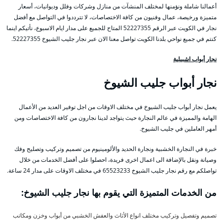
أعمالنا شاملة ونؤمنها لمختلف المنشآت من منازل وشركات وفلل وديوانيات، أسعار
متميزة ورخيصة، عمال وفنيون من كافة الاختصاصات، لا تترددوا في التواصل مع أفضل
نجار في الكويت عبر الرقم 52227355 المتاح للجميع على مدار ايام الاسبوع، نأتيكم اينما
كنتم في جميع نواحي بلدنا الكويت تواصل معنا الان عبر نجار جليب الشيوخ 52227355.
نجار أبواب اشبيلية
نجار أبواب جليب الشيوخ
يعمل نجار أبواب جليب الشيوخ في مختلف الاوقات من اجل توفير العديد من الأعمال
الهامة والمميزة في عالم النجارة حيث يتواجد لدينا نجارون من كافة الاختصاصات ومن
أمهر العاملين في جليب الشيوخ.
خبرة في النجارة الخشبية ونجارة الحديد والألومينيوم من تصميم وتركيب وتصليح وفك
وصيانة ونقل بالإضافة الى اعمال اخرى فريدة، احصلوا على أفضل الخدمات من خلال
تواصلكم مع رقم نجار جليب الشيوخ 65523233 في مختلف الاوقات على مدار 24 ساعة.
من الخدمات المتميزة التي يقوم بها نجار جليب الشيوخ:
تصميم وتفصيل وتركيب مختلف انواع الأثاث والعفش الخشبي من أبواب وخزن ومكاتب