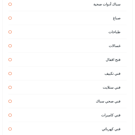
سباك أدوات صحية
صباغ
طباخات
غسالات
فتح اقفال
فني تكييف
فني ستلايت
فني صحي سباك
فني كاميرات
فني كهربائي