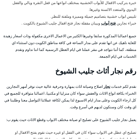
خبرة بتركيب الاقفال للأبواب الخشبية بمختلف انواعها من قفل النقرة ويالي والقفل
اليدوي والمتعدد الالسنة وغيرها.
تلبيس ابواب خشبية بتصاميم جميلة ومميزة وملفتة للنظر.
خبراء نجارين
فتح أبواب
وبيبان مقفلة نجار فتح اقفال جليب الشيوخ بالكويت .
جميع اعمالنا المذكورة سابقا وغيرها الكثير من الاعمال الاخرى مكفولة وذات اسعار زهيدة
للغاية ناهيك عن انها تقدم على مدار الساعة في كافة مناطق الكويت دون استثناء اي
منطقة، كما أننا نتواجد في مقر عملنا في ايام العطل الرسمية كما اننا نداوم ونقدم
الخدمات في ايام الجمعة.
رقم نجار أثاث جليب الشيوخ
نقدم لكم خدمات
نجار
اصلاح وصيانة اثاث بمهارة وحرفية عالية حيث نوفر أمهر النجارين
الخبراء بكافة انواع الاثاث والعفش سواء كان منزليا او مكتبيا، اعمالنا متوافرة للجميع في
كل ارجاء الكويت وعلى مدار ايام الاسبوع لذا يمكن لكافة عملائنا التواصل معنا وطلبنا في
اي وقت كان وسنكون لديهم في أسرع وقت.
يعمل نجار جليب الشيوخ على تصليح او صيانة مختلف الابواب وقطع الاثاث حيث يقوم ب:
تصليح اي عطل في الابواب سواء كان في القفل او غيره حيث نقوم بفتح الاقفال او