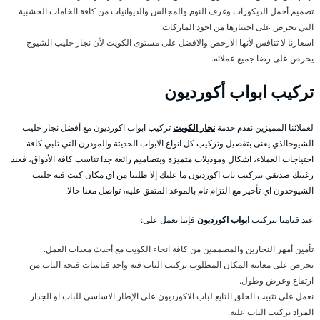
تصميم أجمل الديكورات وغرف النوم والمجالس والديوانيات من كافة الخامات الخشبية
التي نحرص على اختيارها من اجود الماركات.
اسعارنا لا تنافس لأنها الارخص والافضل على مستوى الكويت لأن نجار جليب الشيوخ
يحرص على رضا جميع عملائه.
تركيب ابواب أكورديون
لعملائنا المميزين نقدم خدمة
نجار الكويت
تركيب ابواب اكورديون مع أفضل نجار جليب
الشيوخالذي يعنى بتفصيل وتركيب كل انواع الابواب الحديثة والمودرن التي تلبي كافة
احتياجات العملاء، اشكال وموديلات متميزة وبتصاميم رائعة جدا تناسب كافة الأذواق، فعند
رغبتك صديقي بتركيب باب اكورديون ما عليك إلا طلبنا من اي مكان كنت فيه جليب
الشيوخدون اي تأخير مع التزام تام بالموعد المتفق عليه، تواصل معنا حالا.
عند قيامنا بتركيب
ابواب اكورديون
فإننا نعمل على:
تأمين أمهر النجارين والمصممين من كافة انحاء الكويت مع أحدث معدات العمل.
نحرص على معاينة المكان المطلوب تركيب الباب فيه واخذ قياسات فتحة الباب من
ارتفاع وعرض وطول.
نعمل على تثبيت الحلق التابع لباب الاكورديون على الإطار الاساسي للباب او الجدار
المراد تركيب الباب عليه.