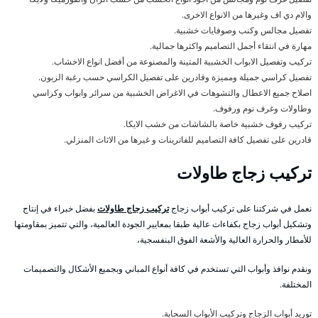
والام دي اف وغيرها من الانواع الاخرى.
تفصيل مجالس وكنب وصوفايات خشبية.
مهارة في انتقاء أجمل التصاميم واكثرها جمالية.
تركيب وتفصيل الابواب الخشبية المتينة والمصنوعة من أفضل انواع الاخشاب.
تفصيل كراسي جميلة ومميزة وقادرين على تفصيل الكراسي حسب رغبة الزبون.
اصلاح جميع الاعطال والتشوهات في الاغراض الخشبية من سرائر وابواب وكراسي
وطاولات وغرف نوم ورفوف.
تركيب رفوف خشبية خاصة بالشاشات من خشب الايكا.
قادرين على تفصيل كافة التصاميم للفاترينات و غيرها من الاثاث المنزلي.
تركيب زجاج طاولات
نعمل في شركتنا على تركيب أبواب زجاج
تركيب زجاج طاولات
بفضل خبراء في إنتاج
وتشكيل أبواب زجاج بكفاءات عالية طبقا بمعايير الجودة العالمية، والتي تتميز بمقاومتها
للأمطار والحرارة العالية والأشعة الفوق البنفسجية،
ونقدم نوافذ وأبواب التي تستخدم في كافة أنواع المباني وبجميع الأشكال والتصميمات
المختلفة.
توريد أبواب الزجاج وتركيب الأبواب السحابة.