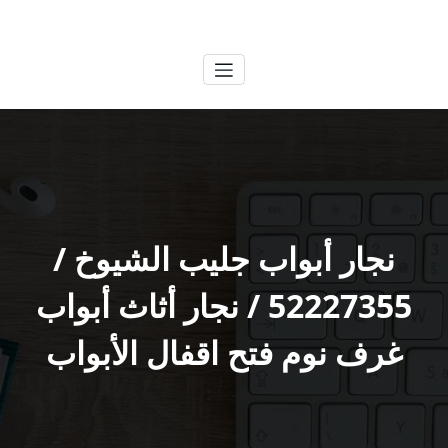
لتجاوز
الكويتية
خدمات وظائف بالكويت
لى
لمحتوى
نجار أبواب جليب الشيوخ /
52227355 / نجار أثاث أبواب
غرف نوم فتح اقفال الأبواب