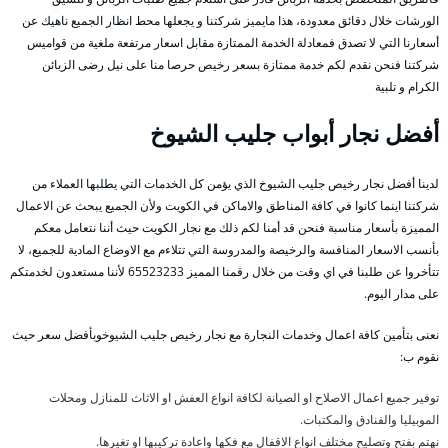
الورشات خلال دقائق معدودة، هذا مايميز شركتنا و يجعلها محط انظار الجميع ناهيك عن
أسعارنا التي لا تصدق فمعادلة الخدمة الممتازة مقابل اسعار مرتفعة ملغية من قواميس
شركتنا فنحن نقدم لكم خدمة ممتازة بسعر رخيص حرصا منا على نيل رضى الزبائن
الكرام و تلبية
أفضل نجار أبواب جليب الشيوخ
لدينا أفضل نجار رخيص جليب الشيوخ الذي يؤمن كل الخدمات التي يطلبها العملاء من
شركتنا اينما كانوا في كافة المناطق والاماكن في الكويت ولأن الجميع يبحث عن الاعمال
المميزة بأسعار مناسبة فنحن قد أمنا لكم ذلك مع نجار الكويت حيث أننا نتعامل معكم
بأنسب الاسعار المنافسة والرخيصة والمدروسة التي تتلاءم مع الاوضاع المادية للجميع، لا
تتأخروا عن طلبنا في اي وقت من خلال رقمنا المميز 65523233 لأننا مستعدون لخدمتكم
على مدار اليوم.
نعنى بتأمين كافة اعمال وخدمات النجارة مع نجار رخيص جليب الشيوخوبأفضل سعر حيث
نقوم ب:
توفير جميع اعمال الاصلاح او الصيانة لكافة انواع العفش او الاثاث للمنازل ومحلات
الموبيليا والفنادق والمكتبات.
نهتم بفتح وتصليح مختلف انواع الاقفال مع فكها واعادة تركيبها او تغيرها.