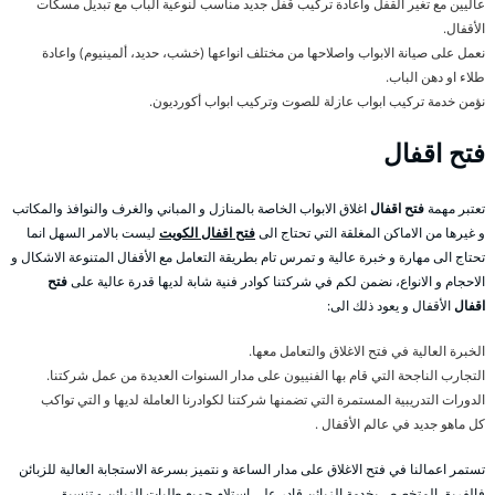
عاليين مع تغير القفل واعادة تركيب قفل جديد مناسب لنوعية الباب مع تبديل مسكات
الأقفال.
نعمل على صيانة الابواب واصلاحها من مختلف انواعها (خشب، حديد، ألمينيوم) واعادة
طلاء او دهن الباب.
نؤمن خدمة تركيب ابواب عازلة للصوت وتركيب ابواب أكورديون.
فتح اقفال
تعتبر مهمة
فتح اقفال
اغلاق الابواب الخاصة بالمنازل و المباني والغرف والنوافذ والمكاتب
و غيرها من الاماكن المغلقة التي تحتاج الى
فتح اقفال الكويت
ليست بالامر السهل انما
تحتاج الى مهارة و خبرة عالية و تمرس تام بطريقة التعامل مع الأقفال المتنوعة الاشكال و
الاحجام و الانواع، نضمن لكم في شركتنا كوادر فنية شابة لديها قدرة عالية على
فتح
اقفال
الأقفال و يعود ذلك الى:
الخبرة العالية في فتح الاغلاق والتعامل معها.
التجارب الناجحة التي قام بها الفنييون على مدار السنوات العديدة من عمل شركتنا.
الدورات التدريبية المستمرة التي تضمنها شركتنا لكوادرنا العاملة لديها و التي تواكب
كل ماهو جديد في عالم الأقفال .
تستمر اعمالنا في فتح الاغلاق على مدار الساعة و نتميز بسرعة الاستجابة العالية للزبائن
فالفريق المتخصص بخدمة الزبائن قادر على استلام جميع طلبات الزبائن و تنسيق