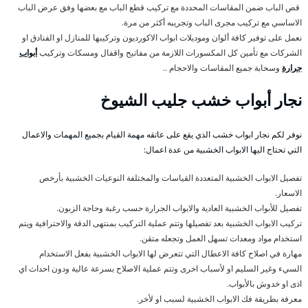
قص الباب ضمن المقاسات المحددة مع تركيب قطع الباب مع بعضها وفق عرض الباب
الاساسي مع تركيب مجرى الباب وتجريبه أكثر من مرة.
نعمل على توفير كافة ألوان وموديلات ابواب الاكورديون وتركيبها للمنازل او الفنادق او
الشركات مع تأمين كل المكسورات اللازمة من مفاتيح واقفال ومسكات وتركيب
أبواب
جرارة
وسحابة جميع المقاسات والاحجام ..
نجار أبواب خشب جليب الشيوخ
نوفر لكم نجار ابواب خشب الذي يقع على عاتقه مهمة القيام بجميع المهمات والاعمال
التي تحتاج اليها الابواب الخشبية من عدة اعمال:
تفصيل الابواب الخشبية المتعددة القياسات والمختلفة النوعيات الخشبية بأرخص
الاسعار.
تفصيل للأبواب الخشبية العادية والابواب الجرارة حسب رغبة وحاجة الزبون.
تركيب الابواب الخشبية بعد تفصيلها وتتم عملية التركيب بمنتهى الدقة والاحترافية ويتم
استخدام مواد ومعدات تسهل العمل وتجعله متقن.
مهارة في اصلاح كافة الاعطال التي تتعرض لها الابواب الخشبية بفعل الاستخدام
السيء وغير السليم او لأسباب اخرى وتتم عملية الاصلاح بسرعة عالية ودون احداث اي
اذى او خدوش بالأبواب.
معرفة بطريقة فك الابواب الخشبية لسبب او لأخر.