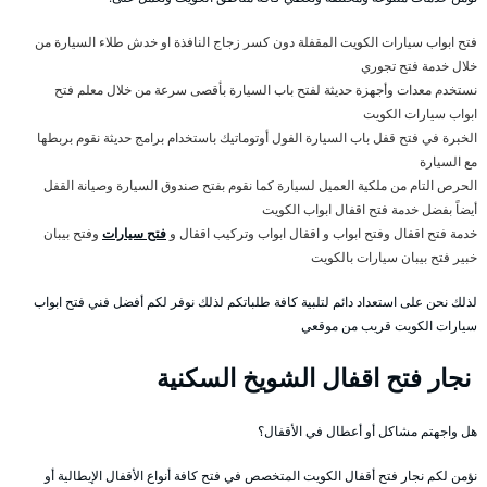
فتح ابواب سيارات الكويت المقفلة دون كسر زجاج النافذة او خدش طلاء السيارة من
خلال خدمة فتح تجوري
نستخدم معدات وأجهزة حديثة لفتح باب السيارة بأقصى سرعة من خلال معلم فتح
ابواب سيارات الكويت
الخبرة في فتح قفل باب السيارة الفول أوتوماتيك باستخدام برامج حديثة نقوم بربطها
مع السيارة
الحرص التام من ملكية العميل لسيارة كما نقوم بفتح صندوق السيارة وصيانة القفل
أيضاً بفضل خدمة فتح اقفال ابواب الكويت
خدمة فتح اقفال وفتح ابواب و اقفال ابواب وتركيب اقفال و
فتح سيارات
وفتح بيبان
خبير فتح بيبان سيارات بالكويت
لذلك نحن على استعداد دائم لتلبية كافة طلباتكم لذلك نوفر لكم أفضل فني فتح ابواب
سيارات الكويت قريب من موقعي
نجار فتح اقفال الشويخ السكنية
هل واجهتم مشاكل أو أعطال في الأقفال؟
نؤمن لكم نجار فتح أقفال الكويت المتخصص في فتح كافة أنواع الأقفال الإيطالية أو