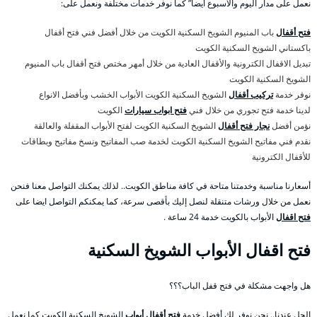
نعمل على مدار اليوم والأسبوع أيضا” كما نوفر خدمات مختلفة ونعمل على:
فتح أقفال
باب المنيوم الشويخ السكنية الكويت من خلال أفضل فني فتح أقفال
باكستاني الشويخ السكنية الكويت
تبديل الاقفال الكترونية والأقفال العادية من خلال أمهر مختص فتح أقفال باب المنيوم
الشويخ السكنية الكويت
نوفر خدمة
تركيب أقفال
الشويخ السكنية الكويت الأبواب الخشب وبأفضل الانواع
لدينا خدمة فتح تجوري من خلال فني
فتح ابواب سيارات
الكويت
نؤمن أفضل
نجار فتح أقفال
الشويخ السكنية الكويت لفتح الأبواب المقفلة والعالقة
نقدم فني مفاتيح الشويخ السكنية الكويت لخدمة صب المفاتيح ونسخ مفاتيح وبطاقات
للأقفال الكترونية
أسعارنا مناسبة وخدمتنا متاحة في كافة مناطق الكويت.. لذلك يمكنك التواصل معنا فنحن
نعمل من خلال ورشات متنقلة لنصل إليك بأقصى سرعة، كما يمكنكم التواصل ايضا على
فتح اقفال
الأبواب بالكويت خدمة 24 ساعة .
فتح اقفال الأبواب الشويخ السكنية
هل واجهت مشكلة في فتح قفل الباب؟؟؟
الحل عندنا.. نحن نوفر لك أفضل خدمة
فتح أقفال أبواب
الشويخ السكنية الكويت كما نعمل