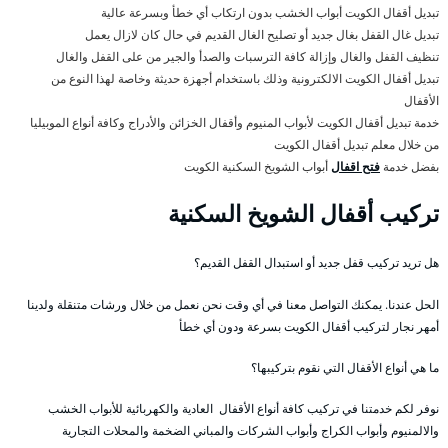
تبديل أقفال الكويت أبواب الخشب بدون ارتكاب أي خطأ وبسرعة عالية
تبديل غال القفل بغال جديد أو تصليح الغال القديم في حال كان لازال يعمل
تنظيف القفل والغال وإزالة كافة الترسبات والصدأ والجير من على القفل والغال
تبديل أقفال الكويت الالكترونية وذلك باستخدام أجهزة حديثة وخاصة لهذا النوع من
الأقفال
خدمة تبديل أقفال الكويت لأبواب المنيوم وأقفال الخزائن والأدراج وكافة أنواع الموبيليا
من خلال معلم تبديل أقفال الكويت
بفضل خدمة
فتح اقفال
أبواب الشويخ السكنية الكويت
تركيب أقفال الشويخ السكنية
هل تريد تركيب قفل جديد أو استبدال القفل القديم؟
الحل عندنا. يمكنك التواصل معنا في أي وقت نحن نعمل من خلال ورشات متنقلة ولدينا
أمهر نجار لتركيب أقفال الكويت بسرعة ودون أي خطأ
ما هي أنواع الأقفال التي نقوم بتركيبها؟
نوفر لكم خدمتنا في تركيب كافة أنواع الأقفال العادية والكهربائية للأبواب الخشب
والالمنيوم وأبواب الكراج وأبواب الشركات والمباني الضخمة والمحلات التجارية