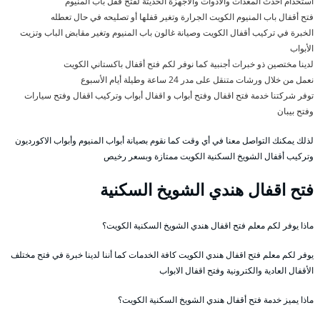
استخدام أحدث المعدات والأدوات والأجهزة الحديثة لفتح قفل باب المنيوم
فتح أقفال باب المنيوم الكويت الجرارة وتغير قفلها أو تصليحه في حال تعطله
الخبرة في تركيب أقفال الكويت وصيانة غالون باب المنيوم وتغير مقابض الباب وتزيت
الأبواب
لدينا مختصين ذو خبرات أجنبية كما نوفر لكم فتح أقفال باكستاني الكويت
نعمل من خلال ورشات متنقل على مدر 24 ساعة وطيلة أيام الأسبوع
توفر شركتنا خدمة فتح اقفال وفتح أبواب و اقفال أبواب وتركيب اقفال وفتح سيارات
وفتح بيبان
لذلك يمكنك التواصل معنا في أي وقت كما نقوم بصيانة أبواب المنيوم وأبواب الاكورديون
وتركيب أقفال الشويخ السكنية الكويت ممتازة وبسعر رخيص
فتح اقفال هندي الشويخ السكنية
ماذا يوفر لكم معلم فتح اقفال هندي الشويخ السكنية الكويت؟
يوفر لكم معلم فتح اقفال هندي الكويت كافة الخدمات كما أننا لدينا خبرة في فتح مختلف
الأقفال العادية والكترونية وفتح اقفال الابواب
ماذا يميز خدمة فتح أقفال هندي الشويخ السكنية الكويت؟