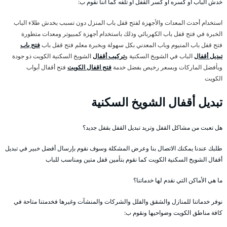
خدش الباب أو كسره أو كسر القفل أو تلفه كما أننا نقوم ب:
استخدام أحدث المعدات والأجهزة لفتح قفل باب المنزل دون تسبب بخدش طلاء الباب
الخبرة في فتح قفل باب الكهربائي وذلك باستخدام أجهزة كمبيوتر ومعدات متطورة
فتح قفل باب المنيوم وباب المعدني بكل سهولة وبخبرة معلم فتح قفل باب
فتح باب
تبديل أقفال
الباب في الشويخ السكنية و
تركيب أقفال
الشويخ السكنية الكويت ذو جودة
وبأفضل الماركات وبسعر رخيص بفضل خدمة
فتح اقفال الكويت
فتح أقفال أبواب
الكويت
تبديل أقفال الشويخ السكنية
هل تعبت من مشاكل القفل وتريد تبديل القفل بقفل جديد؟
طلبك عندنا يمكنك الاتصال بنا وعرض المشكلة وسوف نقوم بإرسال أفضل خبير في تبديل
أقفال الشويخ السكنية الكويت كما نقوم بتأمين قفل متين ومناسب للباب
ما هي الأماكن التي نقدم لها خدماتنا؟
نوفر خدماتنا للمنازل والشقق والفلل والشركات والمنشآت وغيرها فخدمتنا متاحة في
كافة مناطق الكويت وضواحيها ونقوم ب: