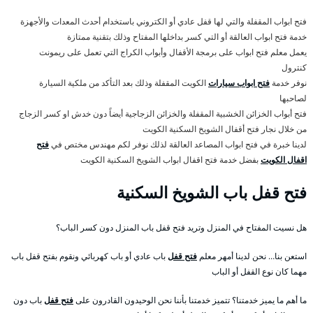
فتح ابواب المقفلة والتي لها قفل عادي أو الكتروني باستخدام أحدث المعدات والأجهزة
خدمة فتح ابواب العالقة أو التي كسر بداخلها المفتاح وذلك بتقنية ممتازة
يعمل معلم فتح ابواب على برمجة الأقفال وأبواب الكراج التي تعمل على ريمونت
كنترول
نوفر خدمة
فتح ابواب سيارات
الكويت المقفلة وذلك بعد التأكد من ملكية السيارة
لصاحبها
فتح أبواب الخزائن الخشبية المقفلة والخزائن الزجاجية أيضاً دون خدش او كسر الزجاج
من خلال نجار فتح أقفال الشويخ السكنية الكويت
لدينا خبرة في فتح ابواب المصاعد العالقة لذلك نوفر لكم مهندس مختص في
فتح
اقفال الكويت
بفضل خدمة فتح اقفال ابواب الشويخ السكنية الكويت
فتح قفل باب الشويخ السكنية
هل نسيت المفتاح في المنزل وتريد فتح قفل باب المنزل دون كسر الباب؟
استعن بنا… نحن لدينا أمهر معلم
فتح قفل
باب عادي أو باب كهربائي ونقوم بفتح قفل باب
مهما كان نوع القفل أو الباب
ما أهم ما يميز خدمتنا؟ تتميز خدمتنا بأننا نحن الوحيدون القادرون على
فتح قفل
باب دون