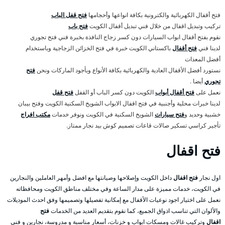
فتح أقفال الكهربائية والكترونية بكافة انواعها وأحجامها
فتح قفل الباب
تركيب وتبديل اقفال من خلال فني تبديل أقفال الكويت
فتح باب
نقوم بفتح أقفال ابواب السيارات دون كسر زجاج النافذة بخبرة فني فتح تجوري
لدينا فني
فتح أقفال
باكستاني الكويت خبرة في فتح الخزائن الزجاجية وباستخدام
أفضل المعدات
نستورد أفضل الأقفال العادية والكهربائية بكافة الأنواع وبأجود الماركات ونحن
فتح
تجوري
أيضا .
نعمل على
فتح أقفال أبواب
الكويت دون كسر الباب أو القفل
فتح قفل
لدينا خبرات محلية وأجنبية في فتح اقفال الابواب الشويخ السكنية الكويت وفتح بيبان
خشبية وحديد و
فتح سيارات
الشويخ السكنية في الكويت ونوفر خدمات
مكتب افراج
تأجير كراسي تسكير صالات قاعات تصميم كوش بيد نجار ممتاز.
فتح اقفال
اول نجار
فتح اقفال
داخل الكويت وإصلاحها وصيانتها مع افضل وأمهر العاملين والنجارين
في الكويت، خدمات مميزة على مدار الساعة وفي مختلف مناطق الكويت ومحافظاته
نعمل على اختيار اجود نوعيات الأقفال مع إمكانية تفصيلها وتصميمها وفق احدث الموديلات
والألوان التي تناسب اذواق الجميع، كما نقوم بتقديم العديد من الخدمات
فتح
اقفال
وتركيب غالات ومسكات ابواب و خزنات، أسعار مناسبة و مدروسة، نجارين و فني