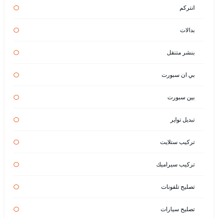
انتركم
بدالات
بنشر متنقل
بي ان سبورت
بين سبورت
تبديل تواير
تركيب ستلايت
تركيب سيراميك
تصليح تلفونات
تصليح سيارات