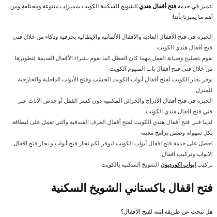
نتميز في خدمة
فتح أقفال هندي
الشويخ السكنية الكويت بمميزات متنوعة ومختلفة ومن
أهم ما يميزنا بأننا:
الخبرة في فتح الأقفال العادية والأقفال الألمانية والإيطالية بحرفية وذكاء من خلال فني
فتح أقفال هندي الكويت
نقوم بتصليح وصيانة القفل مهما كان العطل كما نقوم بشراء الأقفال القديمة لتطويرها
من خلال فني فتح أقفال باب المنيوم الكويت
نوفر نجار الكويت لفتح أقفال أبواب الكويت الخشب وفتح الأبواب الداخلية والخارجية
للمنزل
الخبرة في فتح أقفال الأدراج والخزائن المكتبية دون كسر القفل أو خدش الأثاث عبر
فني فتح اقفال هندي الكويت
لدينا فني فتح أقفال هندي الكويت لفتح أقفال الغرف الفندقية والتي تعمل على لبطاقة
بكل سهولة وضمن برامج معينة
احصل على خدمة فتح اقفال أبواب الكويت لنوفر لكم نجار فتح أبواب و نجار فتح اقفال
الابواب وتركيب اقفال
تركيب
ابواب اكورديون
الشويخ السكنية بالكويت
فتح اقفال باكستاني الشويخ السكنية
هل تبحث عن طريقة امنة لفتح الأقفال؟