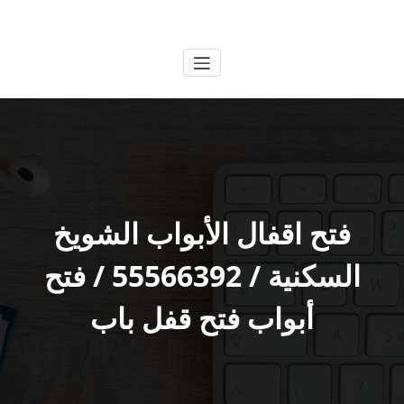
لتجاوز
الكويتية
خدمات وظائف بالكويت
لى
لمحتوى
فتح اقفال الأبواب الشويخ
السكنية / 55566392 / فتح
أبواب فتح قفل باب