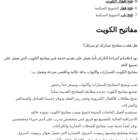
5-
فتح اقفال الكويت
6-
فتح قفل
الشويخ السكنية
7-
فتخ باب
الشويخ السكنية
مفاتيح الكويت
هل فقدت مفاتيح سيارتك او منزلك؟
نود إعلامكم أعزاءنا الكرام بأننا نعمل على تقديم خدمة فني مفاتيح الكويت التي تعمل على
تصنيع كافة
مفاتيح الكويت للسيارات والأبواب بدقة عالية وبأقصى سرعة ونعمل ب:
صب ونسخ المفاتيح للسيارات والأبواب وبسعر جداً رخيص
تصنيع مفاتيح الكويت جديدة مطابقة للمفاتيح القديمة تماماً
نسخ بطاقات للأقفال الكترونية وتغير رمز القفل ونوفر خدمتنا للفنادق والمشافي
والشركات
نستخدم أفضل الخامات المتينة لنسخ وصب مفاتيح الكويت بجودة عالية
الاحترافية العالية بالتصنيع مع فريق فني متخصص مدرب على أيدي خبراء متخصصين
نوفر أيضاً خدمة صب مفاتيح للمحلات التجارية والكراجات
صيانة وتصليح وتصنيع ريمونت كنترول للسيارة التي تعمل بجهاز ريمونت كنترول
أسعارنا مميزة وخدمتنا متوفرة في كافة المناطق بالكويت .