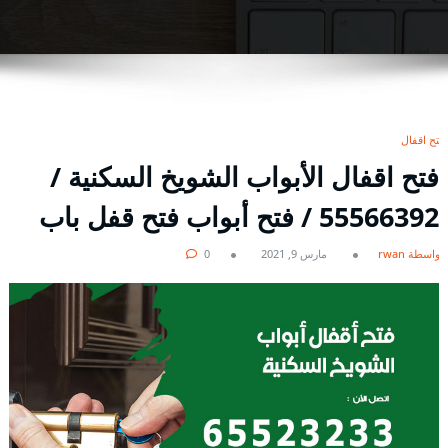
فتح اقفال
فتح اقفال الأبواب الشويخ السكنية /
55566392 / فتح أبواب فتح قفل باب
بواسطة rwan
مارس 9, 2021
0