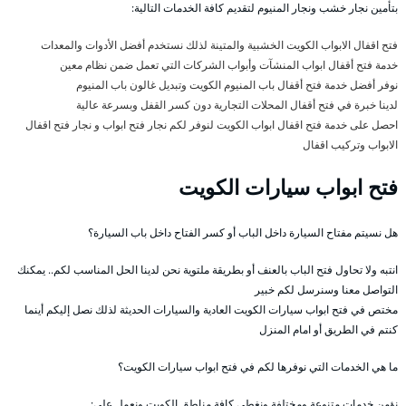
بتأمين نجار خشب ونجار المنيوم لتقديم كافة الخدمات التالية:
فتح اقفال الابواب الكويت الخشبية والمتينة لذلك نستخدم أفضل الأدوات والمعدات
خدمة فتح أقفال ابواب المنشآت وأبواب الشركات التي تعمل ضمن نظام معين
نوفر أفضل خدمة فتح أقفال باب المنيوم الكويت وتبديل غالون باب المنيوم
لدينا خبرة في فتح أقفال المحلات التجارية دون كسر القفل وبسرعة عالية
احصل على خدمة فتح اقفال ابواب الكويت لنوفر لكم نجار فتح ابواب و نجار فتح اقفال
الابواب وتركيب اقفال
فتح ابواب سيارات الكويت
هل نسيتم مفتاح السيارة داخل الباب أو كسر الفتاح داخل باب السيارة؟
انتبه ولا تحاول فتح الباب بالعنف أو بطريقة ملتوية نحن لدينا الحل المناسب لكم.. يمكنك
التواصل معنا وسنرسل لكم خبير
مختص في فتح ابواب سيارات الكويت العادية والسيارات الحديثة لذلك نصل إليكم أينما
كنتم في الطريق أو امام المنزل
ما هي الخدمات التي نوفرها لكم في فتح ابواب سيارات الكويت؟
نؤمن خدمات متنوعة ومختلفة ونغطي كافة مناطق الكويت ونعمل على: