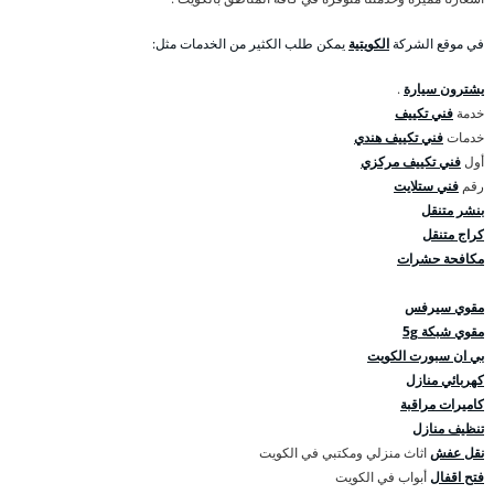
في موقع الشركة
الكويتية
يمكن طلب الكثير من الخدمات مثل:
يشترون سيارة
.
خدمة
فني تكييف
خدمات
فني تكييف هندي
أول
فني تكييف مركزي
رقم
فني ستلايت
بنشر متنقل
كراج متنقل
مكافحة حشرات
مقوي سيرفس
مقوي شبكة 5g
بي ان سبورت الكويت
كهربائي منازل
كاميرات مراقبة
تنظيف منازل
نقل عفش
اثاث منزلي ومكتبي في الكويت
فتح اقفال
أبواب في الكويت