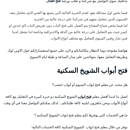
ماعليك سوى التواصل مع شركتنا و طلب ورشة
فتح اقفال
.
فيما يخص اول مشكلة تعود لعدم الخبرة العالية التي يتمتع بها الفني الذي نتعامل معه،
الفنييون الذين نتعامل معهم في شركتنا على درجة عالية من الخبرة.
اما فيما يخص ضياع المفتاح يتم العمل على فتح الباب دون تعريض الباب لاي خدش او
كسر حيث يتم التعامل على درجة عالية من الدقة والاحترافية وخاصة اننا نشغل لدينا
فني نجار وفني المنيوم للتعامل مع مختلف انواع الابواب.
هواتفنا مفتوحة دوما لانتظار مكالماتكم و الرد على جميع استفساراتكم حول الاوبن لوك
وطريقة التعامل معها، متواجدين على مدار الساعة و طيلة ايام الاسبوع.
فتح أبواب الشويخ السكنية
هل تبحث عن معلم فتح ابواب المنيوم أو أبواب خشب؟
اتصل بنا لدينا أفضل معلم
فتح ابواب
الشويخ السكنية ذو خبرة كبيرة في التعامل مع كافة
أنواع الأبواب ونحن جاهزون لتلبية كافة طلباتكم… لذلك يمكنكم التواصل معنا في أي وقت
ما هي الخدمات التي يوفرها لكم معلم فتح ابواب الشويخ السكنية ؟
نوفر من خلال معلم فتح ابواب الشويخ السكنية كافة الخدمات التالية: