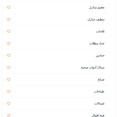
تعقيم منازل
تنظيف منازل
ثلاجات
حداد مظلات
حدادين
سباك أدوات صحية
صباغ
طباخات
غسالات
فتح اقفال