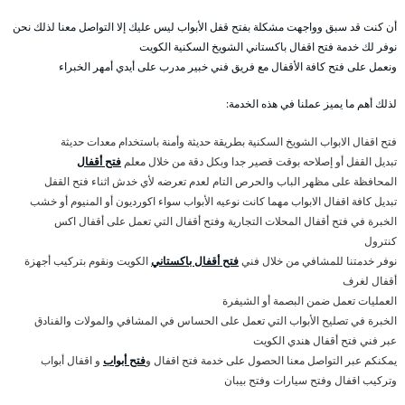
أن كنت قد سبق وواجهت مشكلة بفتح قفل الأبواب ليس عليك إلا التواصل معنا لذلك نحن
نوفر لك خدمة فتح اقفال باكستاني الشويخ السكنية الكويت
ونعمل على فتح كافة الأقفال مع فريق فني خبير مدرب على أيدي أمهر الخبراء
لذلك أهم ما يميز عملنا في هذه الخدمة:
فتح اقفال الابواب الشويخ السكنية بطريقة حديثة وأمنة باستخدام معدات حديثة
تبديل القفل أو إصلاحه بوقت قصير جدا وبكل دقة من خلال معلم
فتح أقفال
المحافظة على مظهر الباب والحرص التام لعدم تعرضه لأي خدش اثناء فتح القفل
تبديل كافة اقفال الابواب مهما كانت نوعيه الأبواب سواء اكورديون أو المنيوم أو خشب
الخبرة في فتح أقفال المحلات التجارية وفتح أقفال التي تعمل على أقفال اكس
كنترول
نوفر خدمتنا للمشافي من خلال فني
فتح أقفال باكستاني
الكويت ونقوم بتركيب أجهزة
أقفال لغرف
العمليات تعمل ضمن البصمة أو الشيفرة
الخبرة في تصليح الأبواب التي تعمل على الحساس في المشافي والمولات والفنادق
عبر فني فتح أقفال هندي الكويت
يمكنكم عبر التواصل معنا الحصول على خدمة فتح اقفال و
فتح أبواب
و اقفال أبواب
وتركيب اقفال وفتح سيارات وفتح بيبان