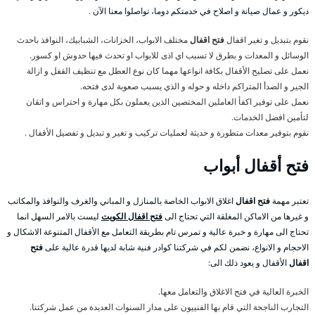
ديكور و عمال صيانة و اصلاح في خدمتكم دوما، تواصلوا معنا الآن .
نقوم بتبديل و تغير اقفال
فتح اقفال
مختلف الابواب، الخزانات، الشبابيك، النوافذ باحدث
الوسائل و المعدات و بطرق لا تسبب اي اذى للابواب او تحدث فيها حدوش او كسور.
نعمل على تصليح الأقفال بكافة انواعها مهما كان نوع العطل مع تنظيف القفل و ازالة
الجير و الصدأ المتراكم داخله و حوله و الذي يسبب صعوبة لدى فتحه.
نعمل على توفير اكفأ العاملين المختصين الذين يعملون بكل مهارة و احتراس و اتقان
لتأمين افضل الخدمات.
نقوم بتوفير معدات متطورة و حديثة لعمليات تركيب و تغير و تبديل و تفصيل الأقفال .
فتح
أقفال أبواب
تعتبر مهمة
فتح اقفال
اغلاق الابواب الخاصة بالمنازل و المباني والغرف والنوافذ والمكاتب
و غيرها من الاماكن المغلقة التي تحتاج الى
فتح اقفال الكويت
ليست بالامر السهل انما
تحتاج الى مهارة و خبرة عالية و تمرس تام بطريقة التعامل مع الأقفال المتنوعة الاشكال و
الاحجام و الانواع، نضمن لكم في شركتنا كوادر فنية شابة لديها قدرة عالية على
فتح
اقفال
الأقفال و يعود ذلك الى:
الخبرة العالية في فتح الاغلاق والتعامل معها.
التجارب الناجحة التي قام بها الفنييون على مدار السنوات العديدة من عمل شركتنا.