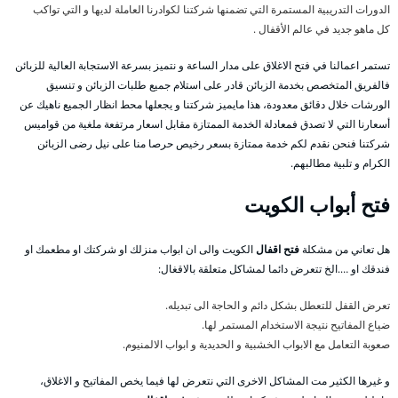
الدورات التدريبية المستمرة التي تضمنها شركتنا لكوادرنا العاملة لديها و التي تواكب
كل ماهو جديد في عالم الأقفال .
تستمر اعمالنا في فتح الاغلاق على مدار الساعة و نتميز بسرعة الاستجابة العالية للزبائن
فالفريق المتخصص بخدمة الزبائن قادر على استلام جميع طلبات الزبائن و تنسيق
الورشات خلال دقائق معدودة، هذا مايميز شركتنا و يجعلها محط انظار الجميع ناهيك عن
أسعارنا التي لا تصدق فمعادلة الخدمة الممتازة مقابل اسعار مرتفعة ملغية من قواميس
شركتنا فنحن نقدم لكم خدمة ممتازة بسعر رخيص حرصا منا على نيل رضى الزبائن
الكرام و تلبية مطالبهم.
فتح أبواب الكويت
هل تعاني من مشكلة
فتح اقفال
الكويت والى ان ابواب منزلك او شركتك او مطعمك او
فندقك او ….الخ تتعرض دائما لمشاكل متعلقة بالاقغال:
تعرض القفل للتعطل بشكل دائم و الحاجة الى تبديله.
ضياع المفاتيح نتيجة الاستخدام المستمر لها.
صعوبة التعامل مع الابواب الخشبية و الحديدية و ابواب الالمنيوم.
و غيرها الكثير مت المشاكل الاخرى التي نتعرض لها فيما يخص المفاتيح و الاغلاق،