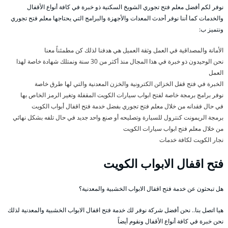
نوفر لكم أفضل معلم فتح تجوري الشويخ السكنية ذو خبرة في كافة أنواع الأقفال
والخدمات كما أننا نوفر أحدث المعدات والأجهزة والبرامج التي يحتاجها معلم فتح تجوري
ونتميز ب:
الأمانة والمصداقية في العمل وثقة العميل هي هدفنا لذلك كن مطمئناً معنا
نحن الوحيدون ذو خبرة في هذا المجال منذ أكثر من 30 سنة ونمتلك شهادة خاصة لهذا
العمل
الخبرة في فتح قفل الخزائن الكترونية والخزن المعدنية والتي لها طرق خاصة
نوفر برامج برمجة خاصة لفتح ابواب سيارات الكويت المقفلة وتغير الرمز الخاص بها
في حال فقدانه من خلال معلم فتح تجوري بفضل خدمة فتح اقفال أبواب الكويت
برمجة الريمونت كنترول للسيارة وتصليحه أو صنع واحد جديد في حال تلفه بشكل نهائي
من خلال معلم فتح ابواب سيارات الكويت
نجار الكويت لكافة خدمات
فتح اقفال الابواب الكويت
هل تبحثون عن خدمة فتح اقفال الابواب الخشبية والمعدنية؟
هيا اتصل بنا.. نحن أفضل شركة نوفر لك خدمة فتح اقفال الابواب الخشبية والمعدنية لذلك
نحن خبرة في كافة أنواع الأقفال ونقوم أيضاً