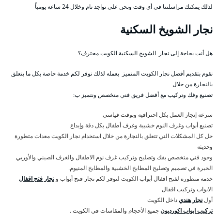
لذلك يمكنك مراسلتنا في أي وقت ونحن على تواجد تام وخلال 24 ساعة يومياً
نجار الشويخ السكنية
هل أنت بحاجة إلى نجار الشويخ السكنية الكويت محترف؟
نقوم بتقديم أفضل نجار الكويت المتميز بعمله لذلك نوفر لكم خدمة خاصة بكل ما يتعلق
بالنجارة من خلال
تصنيع وفك وتركيب مع أفضل فريق فني متخصص ونتميز ب:
سرعة إنجاز العمل بكل احترافية وبوقت قياسي
تصنيع أبواب وغرف النوم خشبية وغرف أطفال بكل دقة وإبداع
حل كل المشكلات التي تتعلق بالنجارة من خلال استخدام نجار الكويت معدات متطورة
وحديثة
وجود فني متخصص بفك وتصليح وتركيب غرف نوم الاطفال والغرف الصيني والأوربي
الخبرة في تصميم وتصليح المطابخ الخشبية والمطابخ المنيوم.
خدمة متطورة لفتح اقفال أبواب الكويت لنوفر لكم نجار فتح أبواب و
نجار فتح اقفال
الابواب وتركيب اقفال
أول
نجار هندي
داخل الكويت
تركيب ابواب اكورديون
جميع الأحجام والمقاسات في الكويت .