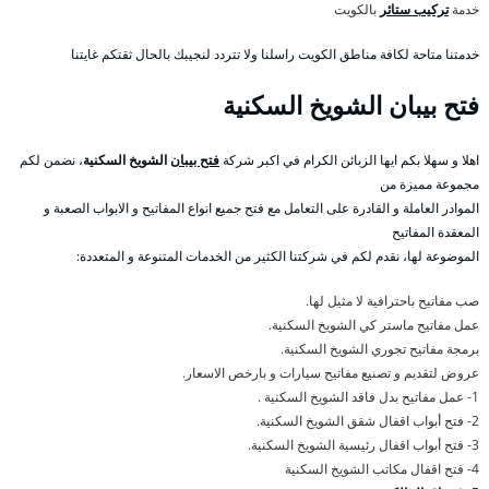
خدمة
تركيب ستائر
بالكويت
خدمتنا متاحة لكافة مناطق الكويت راسلنا ولا تتردد لنجيبك بالحال ثقتكم غايتنا
فتح بيبان الشويخ السكنية
اهلا و سهلا بكم ايها الزبائن الكرام في اكبر شركة
فتح بيبان
الشويخ السكنية
، نضمن لكم
مجموعة مميزة من
الموادر العاملة و القادرة على التعامل مع فتح جميع انواع المفاتيح و الابواب الصعبة و
المعقدة المفاتيح
الموضوعة لها، نقدم لكم في شركتنا الكثير من الخدمات المتنوعة و المتعددة:
صب مفاتيح باحترافية لا مثيل لها.
عمل مفاتيح ماستر كي الشويخ السكنية.
برمجة مفاتيح تجوري الشويخ السكنية.
عروض لتقديم و تصنيع مفاتيح سيارات و بارخص الاسعار.
1- عمل مفاتيح بدل فاقد الشويخ السكنية .
2- فتح أبواب اقفال شقق الشويخ السكنية.
3- فتح أبواب اقفال رئيسية الشويخ السكنية.
4- فتح اقفال مكاتب الشويخ السكنية