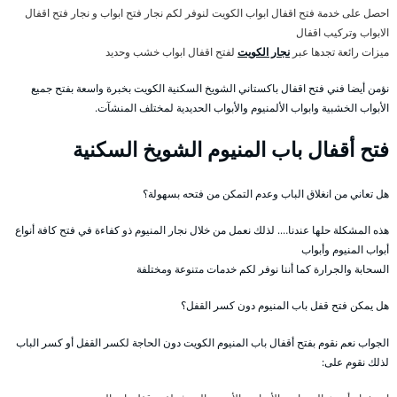
احصل على خدمة فتح اقفال ابواب الكويت لنوفر لكم نجار فتح ابواب و نجار فتح اقفال
الابواب وتركيب اقفال
ميزات رائعة تجدها عبر
نجار الكويت
لفتح اقفال ابواب خشب وحديد
نؤمن أيضا فني فتح اقفال باكستاني الشويخ السكنية الكويت بخبرة واسعة بفتح جميع
الأبواب الخشبية وابواب الألمنيوم والأبواب الحديدية لمختلف المنشآت.
فتح أقفال باب المنيوم الشويخ السكنية
هل تعاني من انغلاق الباب وعدم التمكن من فتحه بسهولة؟
هذه المشكلة حلها عندنا…. لذلك نعمل من خلال نجار المنيوم ذو كفاءة في فتح كافة أنواع
أبواب المنيوم وأبواب
السحابة والجرارة كما أننا نوفر لكم خدمات متنوعة ومختلفة
هل يمكن فتح قفل باب المنيوم دون كسر القفل؟
الجواب نعم نقوم بفتح أقفال باب المنيوم الكويت دون الحاجة لكسر القفل أو كسر الباب
لذلك نقوم على: