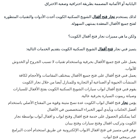
اليابانية أو الألمانية المصممة بطريقة احترافية وصعبة الاختراق.
لذلك يستخدم
نجار فتح أقفال
الشويخ السكنية الكويت أحدث الأدوات والتقنيات المتطورة
لفتح جميع الأقفال المعقدة بمنتهى السهولة.
ولكن ما هي مميزات نجار فتح أقفال الكويت؟
يتميز فني نجار
فتح أقفال
الشويخ السكنية الكويت بتقديم الخدمات التالية:
يعمل على فتح جميع الأقفال بحرفية وباستخدام تقنيات لا تسبب الجروح أو الخدوش
للأبواب.
يعمل فني فتح أقفال على فتح جميع الأقفال بمختلف المقاسات والأحجام لكافة
المنشآت الحيوية أو الصناعية أو التجارية وللمنازل أيضا من خلال نجار الكويت
يقوم فني فتح أقفال ابواب سيارات الشويخ السكنية الكويت بفتح الأقفال للسيارات
وصيانة ريموت السيارة بحرفية عالية.
يؤمن
نجار
فتح اقفال ابواب الكويت عدة نسخ متينة وقوية من المفتاح الأصلي باستخدام
أفضل الخامات وبأيدي أمهر الخبراء المتخصصين في الأقفال
كما يمكنكم الحصول على خدمة فتح اقفال وفتح ابواب و اقفال أبواب بواسطة نجار
الكويت وتركيب اقفال وفتح سيارات وفتح بيبان
نوفر فني متميز في فتح اقفال الابواب الإلكترونية عن طريق استخدام أحدث البرامج
عبر برمجي فتح ابواب.