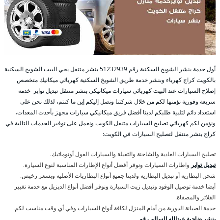
أول خدمة بنشر الشويخ السكنية رقم 51232939‬ بنشر متنقل يجي البيت الشويخ السكنية
بالكويت كراج كهرباء وبنشر خدمة طريق الشويخ السكنية كهربائي ميكانيك متخصص
إصلاح السيارات عند البيت كهربائي سيارات ميكانيكي بنشر متنقل تبديل تواير خدمه
سريعة وفورية نؤمنها لكم من خلال شركتنا ونصل إليكم إين ما كنتم، لذلك نحن على
استعداد دائم لتلبية طلبكم لدينا أفضل فريق ميكانيكي سيارات مجهز بأحدث المعدات،
ونؤمن لكم كهربائي تصليح السيارات متنقل الكويت ونعمل على توفير الخدمات التالية في
كراج بنشر متنقل لتصليح السيارات في الكويت:
تصليح السيارات العادية والشاحنة والثقيلة والسيارات الفول أوتوماتيك.
تبديل تواير
واطارات السيارات ونوفر أفضل أنواع الإطارات المناسبة لنوع السيارة.
شحن البطارية أو تبديل البطارية ولدينا جميع أنواع البطاريات الأصلية وبسعر رخيص.
أيضا خدمة توصيل الوقود وتبديل زيت السيارة ونوفر أفضل أنواع الديزيل مع خدمة تغيير
الفلاتر والمصفاة.
خدمة الصيانة الدورية من أمام المنزل لكافة أنواع السيارات وفي أي وقت مناسب لكم.
بنشر ضاحية عبدالله السالم رقم