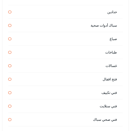
حدادين
سباك أدوات صحية
صباغ
طباخات
غسالات
فتح اقفال
فني تكييف
فني ستلايت
فني صحي سباك