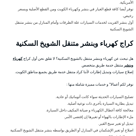
الأمريكية.
نوفر أيضا كافة قطع الغيار في بنشر وكهرباء الكويت ومن القطع الأصلية وبسعر
رخيص.
أول بنشر القريت لخدمات السيارات علة الطرقات وأمام المنازل من بنشر متنقل
الشويخ السكنية
كراج كهرباء وبنشر متنقل الشويخ السكنية
هل تبحث عن كهرباء وبنشر متنقل بالشويخ السكنية؟ لا تقلق نحن أول كراج
كهرباء
وبنشر
متنقل خدمة طريق متخصص
إصلاح سيارات وتبديل إطارات لأننا كراد متنقل خدمة طريق بجميع مناطق الكويت.
نوفر لكم أعمالا” و خدمات مميزة شاملة منها :
تصليح السيارات الحديثة سواء كانت أتوماتيك أو عادية.
تبديل بطارية السيارة بأخرى ذات نوعية أصلية.
معالجة كافة أعطال الكهرباء و صيانة المكيف داخل السيارة.
ملء الإطارات بالهواء أو تغيرها إن إقتضى الأمر.
تبديل او تغير سيخ القير.
اصلاح أو تغير الإشكمان في المنازل أو الطريق بواسطه بنشر متنقل الشويخ السكنية