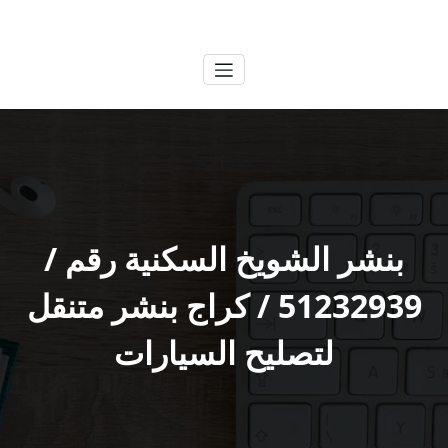
لتجاوز
الكويتية
خدمات وظائف بالكويت
لى
لمحتوى
بنشر الشويخ السكنية رقم /
51232939‬ / كراج بنشر متنقل
لتصليح السيارات