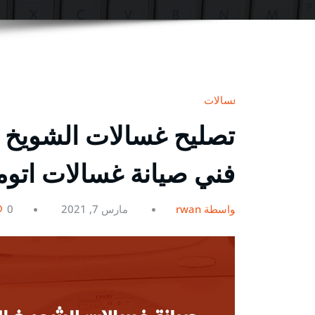
غسالات
فني صيانة غسالات اتوم
بواسطة rwan
مارس 7, 2021
0