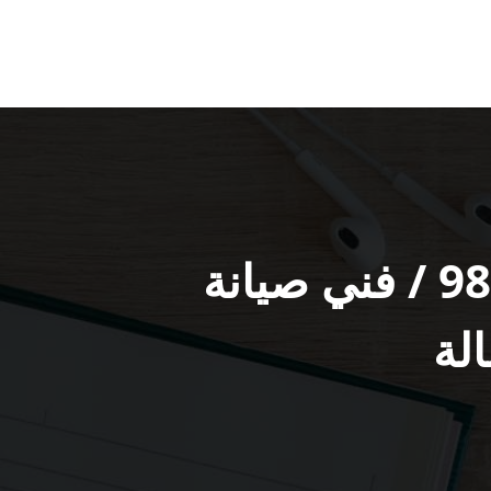
تصليح غسالات الشويخ السكنية / 98025055 / فني صيانة
لة