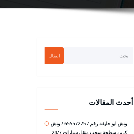
انتقال
أحدث المقالات
ونش ابو حليفة رقم / 65557275 / ونش
كرين سطحة سحب ونقل سيارات 24/7