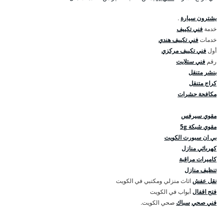
يشترون سيارة
.
خدمة
فني تكييف
خدمات
فني تكييف هندي
أول
فني تكييف مركزي
رقم
فني ستلايت
بنشر متنقل
كراج متنقل
مكافحة حشرات
مقوي سيرفس
مقوي شبكة 5g
بي ان سبورت الكويت
كهربائي منازل
كاميرات مراقبة
تنظيف منازل
نقل عفش
اثاث منزلي ومكتبي في الكويت
فتح اقفال
أبواب في الكويت
فني صحي
سباك
صحي الكويت.