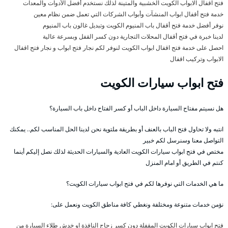
فتح اقفال الابواب الكويت الخشبية والمتينة لذلك نستخدم أفضل الأدوات والمعدات
خدمة فتح أقفال ابواب المنشآت وأبواب الشركات التي تعمل ضمن نظام معين
نوفر أفضل خدمة فتح أقفال باب المنيوم الكويت وتبديل غالون باب المنيوم
لدينا خبرة في فتح أقفال المحلات التجارية دون كسر القفل وبسرعة عالية
احصل على خدمة فتح اقفال ابواب الكويت لنوفر لكم نجار فتح ابواب و نجار فتح اقفال
الابواب وتركيب اقفال
فتح ابواب سيارات الكويت
هل نسيتم مفتاح السيارة داخل الباب أو كسر الفتاح داخل باب السيارة؟
انتبه ولا تحاول فتح الباب بالعنف أو بطريقة ملتوية نحن لدينا الحل المناسب لكم.. يمكنك
التواصل معنا وسنرسل لكم خبير
مختص في فتح ابواب سيارات الكويت العادية والسيارات الحديثة لذلك نصل إليكم أينما
كنتم في الطريق أو امام المنزل
ما هي الخدمات التي نوفرها لكم في فتح ابواب سيارات الكويت؟
نؤمن خدمات متنوعة ومختلفة ونغطي كافة مناطق الكويت ونعمل على:
فتح ابواب سيارات الكويت المقفلة دون كسر زجاج النافذة او خدش طلاء السيارة من