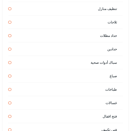
تنظيف منازل
ثلاجات
حداد مظلات
حدادين
سباك أدوات صحية
صباغ
طباخات
غسالات
فتح اقفال
فني تكييف