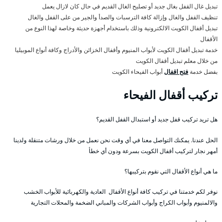
تبديل غال القفل بغال جديد أو تصليح الغال القديم في حال كان لازال يعمل
تنظيف القفل والغال وإزالة كافة الترسبات والصدأ والجير من على القفل والغال
تبديل أقفال الكويت الالكترونية وذلك باستخدام أجهزة حديثة وخاصة لهذا النوع من
الأقفال
خدمة تبديل أقفال الكويت لأبواب المنيوم وأقفال الخزائن والأدراج وكافة أنواع الموبيليا
من خلال معلم تبديل أقفال الكويت
بفضل خدمة
فتح اقفال
أبواب الفيحاء الكويت
تركيب أقفال الفيحاء
هل تريد تركيب قفل جديد أو استبدال القفل القديم؟
الحل عندنا. يمكنك التواصل معنا في أي وقت نحن نعمل من خلال ورشات متنقلة ولدينا
أمهر نجار لتركيب أقفال الكويت بسرعة ودون أي خطأ
ما هي أنواع الأقفال التي نقوم بتركيبها؟
نوفر لكم خدمتنا في تركيب كافة أنواع الأقفال العادية والكهربائية للأبواب الخشب
والالمنيوم وأبواب الكراج وأبواب الشركات والمباني الضخمة والمحلات التجارية