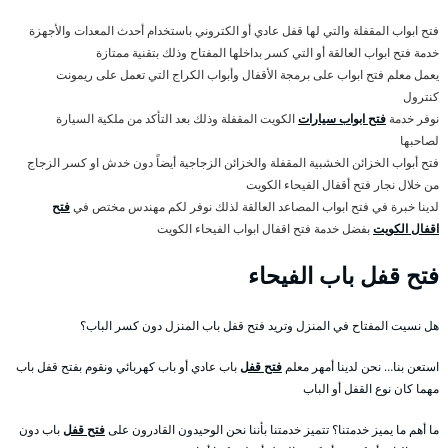
فتح ابواب المقفلة والتي لها قفل عادي أو الكتروني باستخدام أحدث المعدات والأجهزة
خدمة فتح ابواب العالقة أو التي كسر بداخلها المفتاح وذلك بتقنية ممتازة
يعمل معلم فتح ابواب على برمجة الأقفال وأبواب الكراج التي تعمل على ريمونت
كنترول
نوفر خدمة
فتح ابواب سيارات
الكويت المقفلة وذلك بعد التأكد من ملكية السيارة
لصاحبها
فتح أبواب الخزائن الخشبية المقفلة والخزائن الزجاجية أيضاً دون خدش او كسر الزجاج
من خلال نجار فتح أقفال الفيحاء الكويت
لدينا خبرة في فتح ابواب المصاعد العالقة لذلك نوفر لكم مهندس مختص في
فتح
اقفال الكويت
بفضل خدمة فتح اقفال ابواب الفيحاء الكويت
فتح قفل باب الفيحاء
هل نسيت المفتاح في المنزل وتريد فتح قفل باب المنزل دون كسر الباب؟
استعن بنا… نحن لدينا أمهر معلم
فتح قفل
باب عادي أو باب كهربائي ونقوم بفتح قفل باب
مهما كان نوع القفل أو الباب
ما أهم ما يميز خدمتنا؟ تتميز خدمتنا بأننا نحن الوحيدون القادرون على
فتح قفل
باب دون