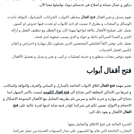
ديكور و عمال صيانة و اصلاح في خدمتكم دوما، تواصلوا معنا الآن .
نقوم بتبديل و تغير اقفال
فتح اقفال
مختلف الابواب، الخزانات، الشبابيك، النوافذ باحدث
الوسائل و المعدات و بطرق لا تسبب اي اذى للابواب او تحدث فيها حدوش او كسور.
نعمل على تصليح الأقفال بكافة انواعها مهما كان نوع العطل مع تنظيف القفل و ازالة
الجير و الصدأ المتراكم داخله و حوله و الذي يسبب صعوبة لدى فتحه.
نعمل على توفير اكفأ العاملين المختصين الذين يعملون بكل مهارة و احتراس و اتقان
لتأمين افضل الخدمات.
نقوم بتوفير معدات متطورة و حديثة لعمليات تركيب و تغير و تبديل و تفصيل الأقفال .
فتح
أقفال أبواب
تعتبر مهمة
فتح اقفال
اغلاق الابواب الخاصة بالمنازل و المباني والغرف والنوافذ والمكاتب
و غيرها من الاماكن المغلقة التي تحتاج الى
فتح اقفال الكويت
ليست بالامر السهل انما
تحتاج الى مهارة و خبرة عالية و تمرس تام بطريقة التعامل مع الأقفال المتنوعة الاشكال و
الاحجام و الانواع، نضمن لكم في شركتنا كوادر فنية شابة لديها قدرة عالية على
فتح
اقفال
الأقفال و يعود ذلك الى:
الخبرة العالية في فتح الاغلاق والتعامل معها.
التجارب الناجحة التي قام بها الفنييون على مدار السنوات العديدة من عمل شركتنا.