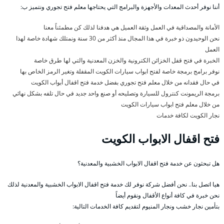
أننا نوفر أحدث المعدات والأجهزة والبرامج التي يحتاجها معلم فتح تجوري ونتميز ب:
الأمانة والمصداقية في العمل وثقة العميل هي هدفنا لذلك كن مطمئناً معنا
نحن الوحيدون ذو خبرة في هذا المجال منذ أكثر من 30 سنة ونمتلك شهادة خاصة لهذا
العمل
الخبرة في فتح قفل الخزائن الكترونية والخزن المعدنية والتي لها طرق خاصة
نوفر برامج برمجة خاصة لفتح ابواب سيارات الكويت المقفلة وتغير الرمز الخاص بها
في حال فقدانه من خلال معلم فتح تجوري بفضل خدمة فتح اقفال أبواب الكويت
برمجة الريمونت كنترول للسيارة وتصليحه أو صنع واحد جديد في حال تلفه بشكل نهائي
من خلال معلم فتح ابواب سيارات الكويت
نجار الكويت لكافة خدمات
فتح اقفال الابواب الكويت
هل تبحثون عن خدمة فتح اقفال الابواب الخشبية والمعدنية؟
هيا اتصل بنا.. نحن أفضل شركة نوفر لك خدمة فتح اقفال الابواب الخشبية والمعدنية لذلك
نحن خبرة في كافة أنواع الأقفال ونقوم أيضاً
بتأمين نجار خشب ونجار المنيوم لتقديم كافة الخدمات التالية: