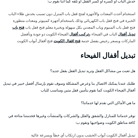
خدش الباب أو كسره أو كسر القفل أو تلفه كما أننا نقوم ب:
استخدام أحدث المعدات والأجهزة لفتح قفل باب المنزل دون تسبب بخدش طلاء الباب
الخبرة في فتح قفل باب الكهربائي وذلك باستخدام أجهزة كمبيوتر ومعدات متطورة
فتح قفل باب المنيوم وباب المعدني بكل سهولة وبخبرة معلم فتح قفل باب
فتح باب
تبديل أقفال
الباب في الفيحاء و
تركيب أقفال
الفيحاء الكويت ذو جودة وبأفضل
الماركات وبسعر رخيص بفضل خدمة
فتح اقفال الكويت
فتح أقفال أبواب الكويت
تبديل أقفال الفيحاء
هل تعبت من مشاكل القفل وتريد تبديل القفل بقفل جديد؟
طلبك عندنا يمكنك الاتصال بنا وعرض المشكلة وسوف نقوم بإرسال أفضل خبير في تبديل
أقفال الفيحاء الكويت كما نقوم بتأمين قفل متين ومناسب للباب
ما هي الأماكن التي نقدم لها خدماتنا؟
نوفر خدماتنا للمنازل والشقق والفلل والشركات والمنشآت وغيرها فخدمتنا متاحة في
كافة مناطق الكويت وضواحيها ونقوم ب:
تبديل أقفال الكويت أبواب الخشب بدون ارتكاب أي خطأ وبسرعة عالية