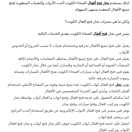
لذلك يستخدم
نجار فتح أقفال
الفيحاء الكويت أحدث الأدوات والتقنيات المتطورة لفتح
جميع الأقفال المعقدة بمنتهى السهولة.
ولكن ما هي مميزات نجار فتح أقفال الكويت؟
يتميز فني نجار
فتح أقفال
الفيحاء الكويت بتقديم الخدمات التالية:
يعمل على فتح جميع الأقفال بحرفية وباستخدام تقنيات لا تسبب الجروح أو الخدوش
للأبواب.
يعمل فني فتح أقفال على فتح جميع الأقفال بمختلف المقاسات والأحجام لكافة
المنشآت الحيوية أو الصناعية أو التجارية وللمنازل أيضا من خلال نجار الكويت
يقوم فني فتح أقفال ابواب سيارات الفيحاء الكويت بفتح الأقفال للسيارات وصيانة
ريموت السيارة بحرفية عالية.
يؤمن
نجار
فتح اقفال ابواب الكويت عدة نسخ متينة وقوية من المفتاح الأصلي باستخدام
أفضل الخامات وبأيدي أمهر الخبراء المتخصصين في الأقفال
كما يمكنكم الحصول على خدمة فتح اقفال وفتح ابواب و اقفال أبواب بواسطة نجار
الكويت وتركيب اقفال وفتح سيارات وفتح بيبان
نوفر فني متميز في فتح اقفال الابواب الإلكترونية عن طريق استخدام أحدث البرامج
عبر برمجي فتح ابواب.
احصل على خدمة فتح اقفال ابواب الكويت لنوفر لكم نجار فتح ابواب و نجار فتح اقفال
الابواب وتركيب اقفال