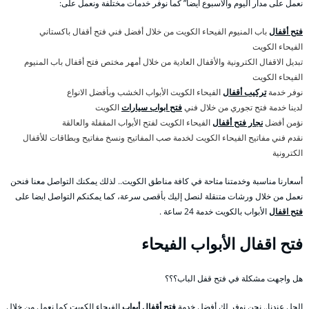
نعمل على مدار اليوم والأسبوع أيضا” كما نوفر خدمات مختلفة ونعمل على:
فتح أقفال
باب المنيوم الفيحاء الكويت من خلال أفضل فني فتح أقفال باكستاني
الفيحاء الكويت
تبديل الاقفال الكترونية والأقفال العادية من خلال أمهر مختص فتح أقفال باب المنيوم
الفيحاء الكويت
نوفر خدمة
تركيب أقفال
الفيحاء الكويت الأبواب الخشب وبأفضل الانواع
لدينا خدمة فتح تجوري من خلال فني
فتح ابواب سيارات
الكويت
نؤمن أفضل
نجار فتح أقفال
الفيحاء الكويت لفتح الأبواب المقفلة والعالقة
نقدم فني مفاتيح الفيحاء الكويت لخدمة صب المفاتيح ونسخ مفاتيح وبطاقات للأقفال
الكترونية
أسعارنا مناسبة وخدمتنا متاحة في كافة مناطق الكويت.. لذلك يمكنك التواصل معنا فنحن
نعمل من خلال ورشات متنقلة لنصل إليك بأقصى سرعة، كما يمكنكم التواصل ايضا على
فتح اقفال
الأبواب بالكويت خدمة 24 ساعة .
فتح اقفال الأبواب الفيحاء
هل واجهت مشكلة في فتح قفل الباب؟؟؟
الحل عندنا.. نحن نوفر لك أفضل خدمة
فتح أقفال أبواب
الفيحاء الكويت كما نعمل من خلال