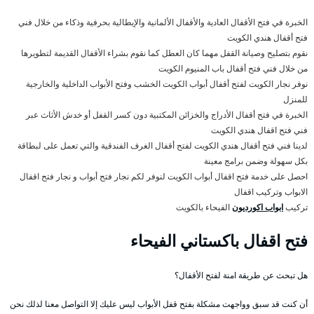
الخبرة في فتح الأقفال العادية والأقفال الألمانية والإيطالية بحرفية وذكاء من خلال فني
فتح أقفال هندي الكويت
نقوم بتصليح وصيانة القفل مهما كان العطل كما نقوم بشراء الأقفال القديمة لتطويرها
من خلال فني فتح أقفال باب المنيوم الكويت
نوفر نجار الكويت لفتح أقفال أبواب الكويت الخشب وفتح الأبواب الداخلية والخارجية
للمنزل
الخبرة في فتح أقفال الأدراج والخزائن المكتبية دون كسر القفل أو خدش الأثاث عبر
فني فتح اقفال هندي الكويت
لدينا فني فتح أقفال هندي الكويت لفتح أقفال الغرف الفندقية والتي تعمل على لبطاقة
بكل سهولة وضمن برامج معينة
احصل على خدمة فتح اقفال أبواب الكويت لنوفر لكم نجار فتح أبواب و نجار فتح اقفال
الابواب وتركيب اقفال
تركيب
ابواب اكورديون
الفيحاء بالكويت
فتح اقفال باكستاني الفيحاء
هل تبحث عن طريقة امنة لفتح الأقفال؟
أن كنت قد سبق وواجهت مشكلة بفتح قفل الأبواب ليس عليك إلا التواصل معنا لذلك نحن