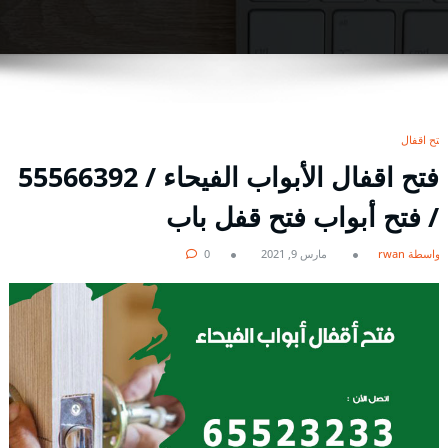
فتح اقفال
فتح اقفال الأبواب الفيحاء / 55566392
/ فتح أبواب فتح قفل باب
بواسطة rwan
مارس 9, 2021
0