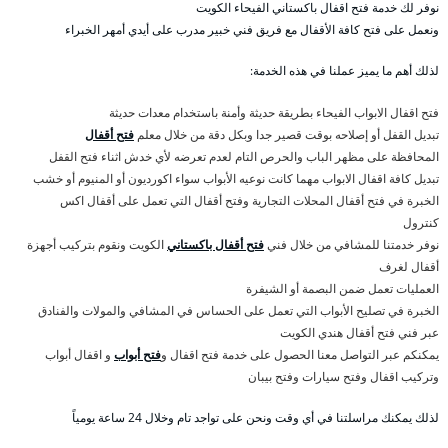
نوفر لك خدمة فتح اقفال باكستاني الفيحاء الكويت
ونعمل على فتح كافة الأقفال مع فريق فني خبير مدرب على أيدي أمهر الخبراء
لذلك أهم ما يميز عملنا في هذه الخدمة:
فتح اقفال الابواب الفيحاء بطريقة حديثة وأمنة باستخدام معدات حديثة
تبديل القفل أو إصلاحه بوقت قصير جدا وبكل دقة من خلال معلم
فتح أقفال
المحافظة على مظهر الباب والحرص التام لعدم تعرضه لأي خدش اثناء فتح القفل
تبديل كافة اقفال الابواب مهما كانت نوعيه الأبواب سواء اكورديون أو المنيوم أو خشب
الخبرة في فتح أقفال المحلات التجارية وفتح أقفال التي تعمل على أقفال اكس
كنترول
نوفر خدمتنا للمشافي من خلال فني
فتح أقفال باكستاني
الكويت ونقوم بتركيب أجهزة
أقفال لغرف
العمليات تعمل ضمن البصمة أو الشيفرة
الخبرة في تصليح الأبواب التي تعمل على الحساس في المشافي والمولات والفنادق
عبر فني فتح أقفال هندي الكويت
يمكنكم عبر التواصل معنا الحصول على خدمة فتح اقفال و
فتح أبواب
و اقفال أبواب
وتركيب اقفال وفتح سيارات وفتح بيبان
لذلك يمكنك مراسلتنا في أي وقت ونحن على تواجد تام وخلال 24 ساعة يومياً