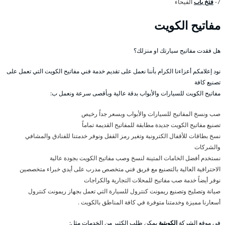
7-
فتخ باب
الفيحاء
مفاتيح الكويت
هل فقدت مفاتيح سيارتك او منزلك؟
نود إعلامكم أعزاءنا الكرام بأننا نعمل على تقديم خدمة فني مفاتيح الكويت التي تعمل على
تصنيع كافة
مفاتيح الكويت للسيارات والأبواب بدقة عالية وبأقصى سرعة ونعمل ب:
صب ونسخ المفاتيح للسيارات والأبواب وبسعر جداً رخيص
تصنيع مفاتيح الكويت جديدة مطابقة للمفاتيح القديمة تماماً
نسخ بطاقات للأقفال الكترونية وتغير رمز القفل ونوفر خدمتنا للفنادق والمشافي
والشركات
نستخدم أفضل الخامات المتينة لنسخ وصب مفاتيح الكويت بجودة عالية
الاحترافية العالية بالتصنيع مع فريق فني متخصص مدرب على أيدي خبراء متخصصين
نوفر أيضاً خدمة صب مفاتيح للمحلات التجارية والكراجات
صيانة وتصليح وتصنيع ريمونت كنترول للسيارة التي تعمل بجهاز ريمونت كنترول
أسعارنا مميزة وخدمتنا متوفرة في كافة المناطق بالكويت .
في موقع الشركة
الكويتية
يمكن طلب الكثير من الخدمات مثل: