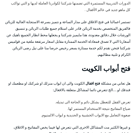
الدورات التدريبية المستمرة التي تضمنها شركتنا لكوادرنا العاملة لديها و التي تواكب
كل ماهو جديد في عالم الأقفال .
تستمر اعمالنا في فتح الاغلاق على مدار الساعة و نتميز بسرعة الاستجابة العالية للزبائن
فالفريق المتخصص بخدمة الزبائن قادر على استلام جميع طلبات الزبائن و تنسيق
الورشات خلال دقائق معدودة، هذا مايميز شركتنا و يجعلها محط انظار الجميع ناهيك عن
أسعارنا التي لا تصدق فمعادلة الخدمة الممتازة مقابل اسعار مرتفعة ملغية من قواميس
شركتنا فنحن نقدم لكم خدمة ممتازة بسعر رخيص حرصا منا على نيل رضى الزبائن
الكرام و تلبية مطالبهم.
فتح أبواب الكويت
هل تعاني من مشكلة
فتح اقفال
الكويت والى ان ابواب منزلك او شركتك او مطعمك او
فندقك او ….الخ تتعرض دائما لمشاكل متعلقة بالاقغال:
تعرض القفل للتعطل بشكل دائم و الحاجة الى تبديله.
ضياع المفاتيح نتيجة الاستخدام المستمر لها.
صعوبة التعامل مع الابواب الخشبية و الحديدية و ابواب الالمنيوم.
و غيرها الكثير مت المشاكل الاخرى التي نتعرض لها فيما يخص المفاتيح و الاغلاق،