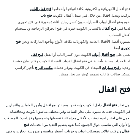
فتح أقفال الكهربائية والكترونية بكافة انواعها وأحجامها
فتح قفل الباب
تركيب وتبديل اقفال من خلال فني تبديل أقفال الكويت
فتح باب
نقوم بفتح أقفال ابواب السيارات دون كسر زجاج النافذة بخبرة فني فتح تجوري
لدينا فني
فتح أقفال
باكستاني الكويت خبرة في فتح الخزائن الزجاجية وباستخدام
أفضل المعدات
نستورد أفضل الأقفال العادية والكهربائية بكافة الأنواع وبأجود الماركات ونحن
فتح
تجوري
أيضا .
نعمل على
فتح أقفال أبواب
الكويت دون كسر الباب أو القفل
فتح قفل
لدينا خبرات محلية وأجنبية في فتح اقفال الابواب الفيحاء الكويت وفتح بيبان خشبية
وحديد و
فتح سيارات
الفيحاء في الكويت ونوفر خدمات
مكتب افراج
تأجير كراسي
تسكير صالات قاعات تصميم كوش بيد نجار ممتاز.
فتح اقفال
اول نجار
فتح اقفال
داخل الكويت وإصلاحها وصيانتها مع افضل وأمهر العاملين والنجارين
في الكويت، خدمات مميزة على مدار الساعة وفي مختلف مناطق الكويت ومحافظاته
نعمل على اختيار اجود نوعيات الأقفال مع إمكانية تفصيلها وتصميمها وفق احدث الموديلات
والألوان التي تناسب اذواق الجميع، كما نقوم بتقديم العديد من الخدمات
فتح
اقفال
وتركيب غالات ومسكات ابواب و خزنات، أسعار مناسبة و مدروسة، نجارين و فني