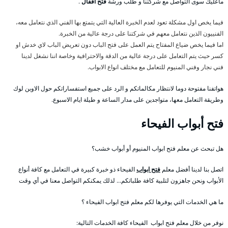
ماعليك سوى التواصل مع شركتنا و طلب ورشة
فتح اقفال
.
فيما يخص اول مشكلة تعود لعدم الخبرة العالية التي يتمتع بها الفني الذي نتعامل معه،
الفنييون الذين نتعامل معهم في شركتنا على درجة عالية من الخبرة.
اما فيما يخص ضياع المفتاح يتم العمل على فتح الباب دون تعريض الباب لاي خدش او
كسر حيث يتم التعامل على درجة عالية من الدقة والاحترافية وخاصة اننا نشغل لدينا
فني نجار وفني المنيوم للتعامل مع مختلف انواع الابواب.
هواتفنا مفتوحة دوما لانتظار مكالماتكم و الرد على جميع استفساراتكم حول الاوبن لوك
وطريقة التعامل معها، متواجدين على مدار الساعة و طيلة ايام الاسبوع.
فتح أبواب الفيحاء
هل تبحث عن معلم فتح ابواب المنيوم أو أبواب خشب؟
اتصل بنا لدينا أفضل معلم
فتح ابواب
الفيحاء ذو خبرة كبيرة في التعامل مع كافة أنواع
الأبواب ونحن جاهزون لتلبية كافة طلباتكم… لذلك يمكنكم التواصل معنا في أي وقت
ما هي الخدمات التي يوفرها لكم معلم فتح ابواب الفيحاء ؟
نوفر من خلال معلم فتح ابواب الفيحاء كافة الخدمات التالية: