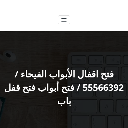
لتجاوز
الكويتية
خدمات وظائف بالكويت
لى
لمحتوى
فتح اقفال الأبواب الفيحاء /
55566392 / فتح أبواب فتح قفل
باب