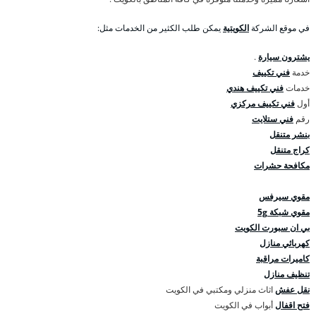
في موقع الشركة
الكويتية
يمكن طلب الكثير من الخدمات مثل:
يشترون سيارة
.
خدمة
فني تكييف
خدمات
فني تكييف هندي
أول
فني تكييف مركزي
رقم
فني ستلايت
بنشر متنقل
كراج متنقل
مكافحة حشرات
مقوي سيرفس
مقوي شبكة 5g
بي ان سبورت الكويت
كهربائي منازل
كاميرات مراقبة
تنظيف منازل
نقل عفش
اثاث منزلي ومكتبي في الكويت
فتح اقفال
أبواب في الكويت