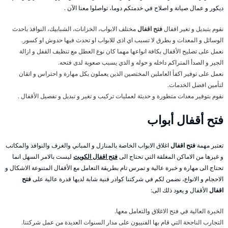
ديكور و عمال صيانة و اصلاح في خدمتكم دوما، تواصلوا معنا الآن .
نقوم بتبديل و تغير اقفال
فتح اقفال
مختلف الابواب، الخزانات، الشبابيك، النوافذ باحدث
الوسائل و المعدات و بطرق لا تسبب اي اذى للابواب او تحدث فيها حدوش او كسور.
نعمل على تصليح الأقفال بكافة انواعها مهما كان نوع العطل مع تنظيف القفل و ازالة
الجير و الصدأ المتراكم داخله و حوله و الذي يسبب صعوبة لدى فتحه.
نعمل على توفير اكفأ العاملين المختصين الذين يعملون بكل مهارة و احتراس و اتقان
لتأمين افضل الخدمات.
نقوم بتوفير معدات متطورة و حديثة لعمليات تركيب و تغير و تبديل و تفصيل الأقفال .
فتح
أقفال أبواب
تعتبر مهمة
فتح اقفال
اغلاق الابواب الخاصة بالمنازل و المباني والغرف والنوافذ والمكاتب
و غيرها من الاماكن المغلقة التي تحتاج الى
فتح اقفال الكويت
ليست بالامر السهل انما
تحتاج الى مهارة و خبرة عالية و تمرس تام بطريقة التعامل مع الأقفال المتنوعة الاشكال و
الاحجام و الانواع، نضمن لكم في شركتنا كوادر فنية شابة لديها قدرة عالية على
فتح
اقفال
الأقفال و يعود ذلك الى:
الخبرة العالية في فتح الاغلاق والتعامل معها.
التجارب الناجحة التي قام بها الفنييون على مدار السنوات العديدة من عمل شركتنا.