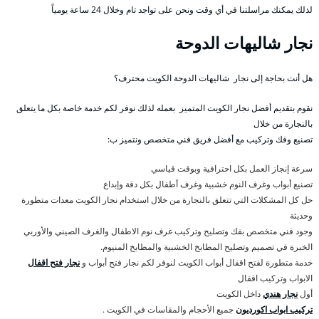
لذلك يمكنك مراسلتنا في أي وقت ونحن على تواجد تام وخلال 24 ساعة يومياً
نجار شاليهات الدوحة
هل أنت بحاجة إلى نجار شاليهات الدوحة الكويت محترف؟
نقوم بتقديم أفضل نجار الكويت المتميز بعمله لذلك نوفر لكم خدمة خاصة بكل ما يتعلق
بالنجارة من خلال
تصنيع وفك وتركيب مع أفضل فريق فني متخصص ونتميز ب:
سرعة إنجاز العمل بكل احترافية وبوقت قياسي
تصنيع أبواب وغرف النوم خشبية وغرف أطفال بكل دقة وإبداع
حل كل المشكلات التي تتعلق بالنجارة من خلال استخدام نجار الكويت معدات متطورة
وحديثة
وجود فني متخصص بفك وتصليح وتركيب غرف نوم الاطفال والغرف الصيني والأوربي
الخبرة في تصميم وتصليح المطابخ الخشبية والمطابخ المنيوم.
خدمة متطورة لفتح اقفال أبواب الكويت لنوفر لكم نجار فتح أبواب و
نجار فتح اقفال
الابواب وتركيب اقفال
أول
نجار هندي
داخل الكويت
تركيب ابواب اكورديون
جميع الأحجام والمقاسات في الكويت .