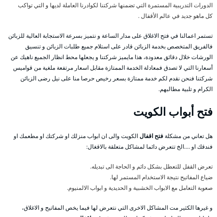
الدورات التدريبية المستمرة التي تضمنها شركتنا لكوادرنا العاملة لديها و التي تواكب
كل ماهو جديد في عالم الأقفال .
تستمر اعمالنا في فتح الاغلاق على مدار الساعة و نتميز بسرعة الاستجابة العالية للزبائن
فالفريق المتخصص بخدمة الزبائن قادر على استلام جميع طلبات الزبائن و تنسيق
الورشات خلال دقائق معدودة، هذا مايميز شركتنا و يجعلها محط انظار الجميع ناهيك عن
أسعارنا التي لا تصدق فمعادلة الخدمة الممتازة مقابل اسعار مرتفعة ملغية من قواميس
شركتنا فنحن نقدم لكم خدمة ممتازة بسعر رخيص حرصا منا على نيل رضى الزبائن
الكرام و تلبية مطالبهم.
فتح أبواب الكويت
هل تعاني من مشكلة
فتح اقفال
الكويت والى ان ابواب منزلك او شركتك او مطعمك او
فندقك او ….الخ تتعرض دائما لمشاكل متعلقة بالاقغال:
تعرض القفل للتعطل بشكل دائم و الحاجة الى تبديله.
ضياع المفاتيح نتيجة الاستخدام المستمر لها.
صعوبة التعامل مع الابواب الخشبية و الحديدية و ابواب الالمنيوم.
و غيرها الكثير مت المشاكل الاخرى التي نتعرض لها فيما يخص المفاتيح و الاغلاق،