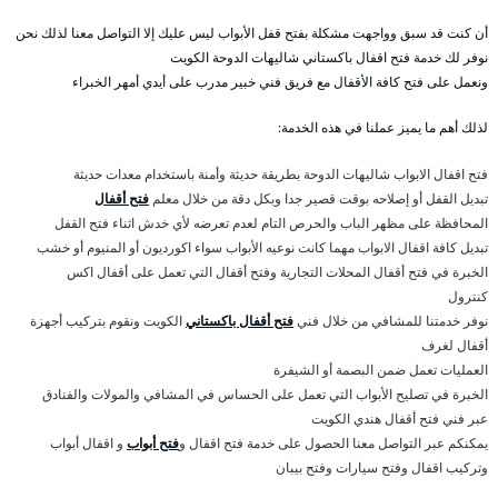
أن كنت قد سبق وواجهت مشكلة بفتح قفل الأبواب ليس عليك إلا التواصل معنا لذلك نحن
نوفر لك خدمة فتح اقفال باكستاني شاليهات الدوحة الكويت
ونعمل على فتح كافة الأقفال مع فريق فني خبير مدرب على أيدي أمهر الخبراء
لذلك أهم ما يميز عملنا في هذه الخدمة:
فتح اقفال الابواب شاليهات الدوحة بطريقة حديثة وأمنة باستخدام معدات حديثة
تبديل القفل أو إصلاحه بوقت قصير جدا وبكل دقة من خلال معلم
فتح أقفال
المحافظة على مظهر الباب والحرص التام لعدم تعرضه لأي خدش اثناء فتح القفل
تبديل كافة اقفال الابواب مهما كانت نوعيه الأبواب سواء اكورديون أو المنيوم أو خشب
الخبرة في فتح أقفال المحلات التجارية وفتح أقفال التي تعمل على أقفال اكس
كنترول
نوفر خدمتنا للمشافي من خلال فني
فتح أقفال باكستاني
الكويت ونقوم بتركيب أجهزة
أقفال لغرف
العمليات تعمل ضمن البصمة أو الشيفرة
الخبرة في تصليح الأبواب التي تعمل على الحساس في المشافي والمولات والفنادق
عبر فني فتح أقفال هندي الكويت
يمكنكم عبر التواصل معنا الحصول على خدمة فتح اقفال و
فتح أبواب
و اقفال أبواب
وتركيب اقفال وفتح سيارات وفتح بيبان