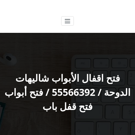
لتجاوز
الكويتية
خدمات وظائف بالكويت
لى
لمحتوى
فتح اقفال الأبواب شاليهات
الدوحة / 55566392 / فتح أبواب
فتح قفل باب