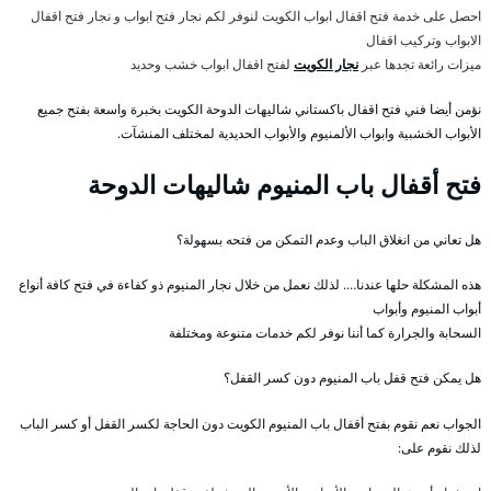
احصل على خدمة فتح اقفال ابواب الكويت لنوفر لكم نجار فتح ابواب و نجار فتح اقفال
الابواب وتركيب اقفال
ميزات رائعة تجدها عبر
نجار الكويت
لفتح اقفال ابواب خشب وحديد
نؤمن أيضا فني فتح اقفال باكستاني شاليهات الدوحة الكويت بخبرة واسعة بفتح جميع
الأبواب الخشبية وابواب الألمنيوم والأبواب الحديدية لمختلف المنشآت.
فتح أقفال باب المنيوم شاليهات الدوحة
هل تعاني من انغلاق الباب وعدم التمكن من فتحه بسهولة؟
هذه المشكلة حلها عندنا…. لذلك نعمل من خلال نجار المنيوم ذو كفاءة في فتح كافة أنواع
أبواب المنيوم وأبواب
السحابة والجرارة كما أننا نوفر لكم خدمات متنوعة ومختلفة
هل يمكن فتح قفل باب المنيوم دون كسر القفل؟
الجواب نعم نقوم بفتح أقفال باب المنيوم الكويت دون الحاجة لكسر القفل أو كسر الباب
لذلك نقوم على: