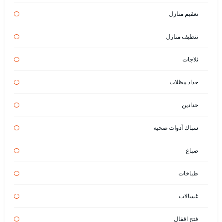
تعقيم منازل
تنظيف منازل
ثلاجات
حداد مظلات
حدادين
سباك أدوات صحية
صباغ
طباخات
غسالات
فتح اقفال