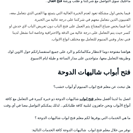
ماعليك سوى التواصل مع شركتنا و طلب ورشة
فتح اقفال
.
فيما يخص اول مشكلة تعود لعدم الخبرة العالية التي يتمتع بها الفني الذي نتعامل معه،
الفنييون الذين نتعامل معهم في شركتنا على درجة عالية من الخبرة.
اما فيما يخص ضياع المفتاح يتم العمل على فتح الباب دون تعريض الباب لاي خدش او
كسر حيث يتم التعامل على درجة عالية من الدقة والاحترافية وخاصة اننا نشغل لدينا
فني نجار وفني المنيوم للتعامل مع مختلف انواع الابواب.
هواتفنا مفتوحة دوما لانتظار مكالماتكم و الرد على جميع استفساراتكم حول الاوبن لوك
وطريقة التعامل معها، متواجدين على مدار الساعة و طيلة ايام الاسبوع.
فتح أبواب شاليهات الدوحة
هل تبحث عن معلم فتح ابواب المنيوم أو أبواب خشب؟
اتصل بنا لدينا أفضل معلم
فتح ابواب
شاليهات الدوحة ذو خبرة كبيرة في التعامل مع كافة
أنواع الأبواب ونحن جاهزون لتلبية كافة طلباتكم… لذلك يمكنكم التواصل معنا في أي وقت
ما هي الخدمات التي يوفرها لكم معلم فتح ابواب شاليهات الدوحة ؟
نوفر من خلال معلم فتح ابواب شاليهات الدوحة كافة الخدمات التالية: