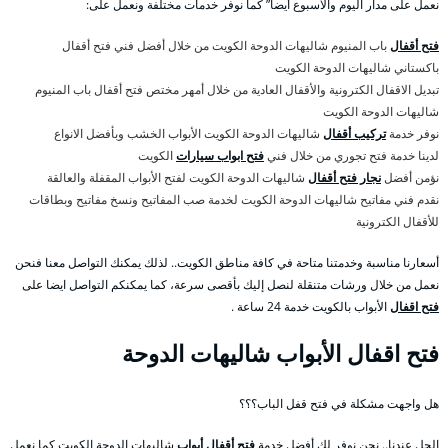
نعمل على مدار اليوم والأسبوع أيضا” كما نوفر خدمات مختلفة ونعمل على:
فتح أقفال
باب المنيوم شاليهات الدوحة الكويت من خلال أفضل فني فتح أقفال
باكستاني شاليهات الدوحة الكويت
تبديل الاقفال الكترونية والأقفال العادية من خلال أمهر مختص فتح أقفال باب المنيوم
شاليهات الدوحة الكويت
نوفر خدمة
تركيب أقفال
شاليهات الدوحة الكويت الأبواب الخشب وبأفضل الانواع
لدينا خدمة فتح تجوري من خلال فني
فتح ابواب سيارات
الكويت
نؤمن أفضل
نجار فتح أقفال
شاليهات الدوحة الكويت لفتح الأبواب المقفلة والعالقة
نقدم فني مفاتيح شاليهات الدوحة الكويت لخدمة صب المفاتيح ونسخ مفاتيح وبطاقات
للأقفال الكترونية
أسعارنا مناسبة وخدمتنا متاحة في كافة مناطق الكويت.. لذلك يمكنك التواصل معنا فنحن
نعمل من خلال ورشات متنقلة لنصل إليك بأقصى سرعة، كما يمكنكم التواصل ايضا على
فتح اقفال
الأبواب بالكويت خدمة 24 ساعة .
فتح اقفال الأبواب شاليهات الدوحة
هل واجهت مشكلة في فتح قفل الباب؟؟؟
الحل عندنا.. نحن نوفر لك أفضل خدمة
فتح أقفال أبواب
شاليهات الدوحة الكويت كما نعمل