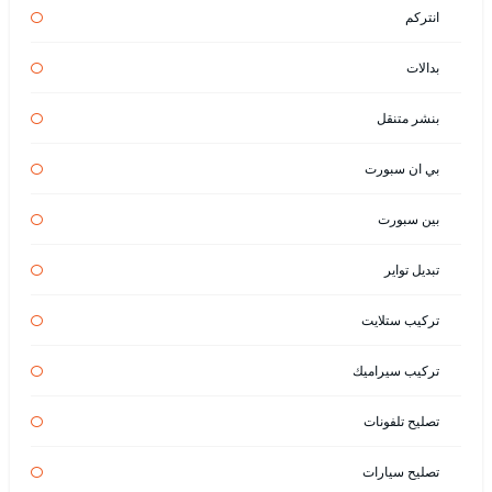
انتركم
بدالات
بنشر متنقل
بي ان سبورت
بين سبورت
تبديل تواير
تركيب ستلايت
تركيب سيراميك
تصليح تلفونات
تصليح سيارات