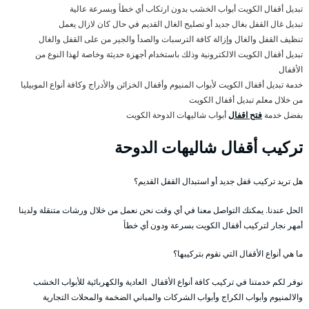
تبديل أقفال الكويت أبواب الخشب بدون ارتكاب أي خطأ وبسرعة عالية
تبديل غال القفل بغال جديد أو تصليح الغال القديم في حال كان لازال يعمل
تنظيف القفل والغال وإزالة كافة الترسبات والصدأ والجير من على القفل والغال
تبديل أقفال الكويت الالكترونية وذلك باستخدام أجهزة حديثة وخاصة لهذا النوع من
الأقفال
خدمة تبديل أقفال الكويت لأبواب المنيوم وأقفال الخزائن والأدراج وكافة أنواع الموبيليا
من خلال معلم تبديل أقفال الكويت
بفضل خدمة
فتح اقفال
أبواب شاليهات الدوحة الكويت
تركيب أقفال شاليهات الدوحة
هل تريد تركيب قفل جديد أو استبدال القفل القديم؟
الحل عندنا. يمكنك التواصل معنا في أي وقت نحن نعمل من خلال ورشات متنقلة ولدينا
أمهر نجار لتركيب أقفال الكويت بسرعة ودون أي خطأ
ما هي أنواع الأقفال التي نقوم بتركيبها؟
نوفر لكم خدمتنا في تركيب كافة أنواع الأقفال العادية والكهربائية للأبواب الخشب
والالمنيوم وأبواب الكراج وأبواب الشركات والمباني الضخمة والمحلات التجارية