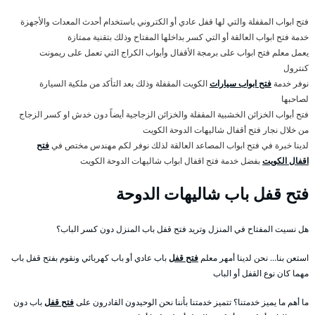
فتح ابواب المقفلة والتي لها قفل عادي أو الكتروني باستخدام أحدث المعدات والأجهزة
خدمة فتح ابواب العالقة أو التي كسر بداخلها المفتاح وذلك بتقنية ممتازة
يعمل معلم فتح ابواب على برمجة الأقفال وأبواب الكراج التي تعمل على ريمونت
كنترول
نوفر خدمة
فتح ابواب سيارات
الكويت المقفلة وذلك بعد التأكد من ملكية السيارة
لصاحبها
فتح أبواب الخزائن الخشبية المقفلة والخزائن الزجاجية أيضاً دون خدش او كسر الزجاج
من خلال نجار فتح أقفال شاليهات الدوحة الكويت
لدينا خبرة في فتح ابواب المصاعد العالقة لذلك نوفر لكم مهندس مختص في
فتح
اقفال الكويت
بفضل خدمة فتح اقفال ابواب شاليهات الدوحة الكويت
فتح قفل باب شاليهات الدوحة
هل نسيت المفتاح في المنزل وتريد فتح قفل باب المنزل دون كسر الباب؟
استعن بنا… نحن لدينا أمهر معلم
فتح قفل
باب عادي أو باب كهربائي ونقوم بفتح قفل باب
مهما كان نوع القفل أو الباب
ما أهم ما يميز خدمتنا؟ تتميز خدمتنا بأننا نحن الوحيدون القادرون على
فتح قفل
باب دون