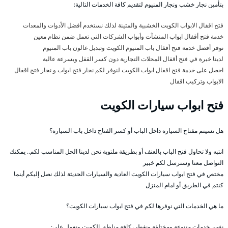
بتأمين نجار خشب ونجار المنيوم لتقديم كافة الخدمات التالية:
فتح اقفال الابواب الكويت الخشبية والمتينة لذلك نستخدم أفضل الأدوات والمعدات
خدمة فتح أقفال ابواب المنشآت وأبواب الشركات التي تعمل ضمن نظام معين
نوفر أفضل خدمة فتح أقفال باب المنيوم الكويت وتبديل غالون باب المنيوم
لدينا خبرة في فتح أقفال المحلات التجارية دون كسر القفل وبسرعة عالية
احصل على خدمة فتح اقفال ابواب الكويت لنوفر لكم نجار فتح ابواب و نجار فتح اقفال
الابواب وتركيب اقفال
فتح ابواب سيارات الكويت
هل نسيتم مفتاح السيارة داخل الباب أو كسر الفتاح داخل باب السيارة؟
انتبه ولا تحاول فتح الباب بالعنف أو بطريقة ملتوية نحن لدينا الحل المناسب لكم.. يمكنك
التواصل معنا وسنرسل لكم خبير
مختص في فتح ابواب سيارات الكويت العادية والسيارات الحديثة لذلك نصل إليكم أينما
كنتم في الطريق أو امام المنزل
ما هي الخدمات التي نوفرها لكم في فتح ابواب سيارات الكويت؟
نؤمن خدمات متنوعة ومختلفة ونغطي كافة مناطق الكويت ونعمل على: