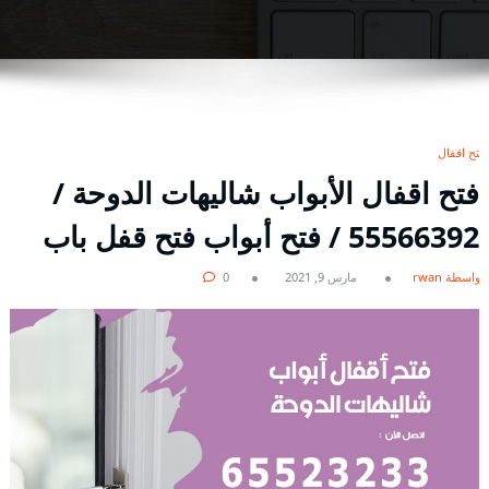
فتح اقفال
فتح اقفال الأبواب شاليهات الدوحة /
55566392 / فتح أبواب فتح قفل باب
بواسطة rwan
مارس 9, 2021
0