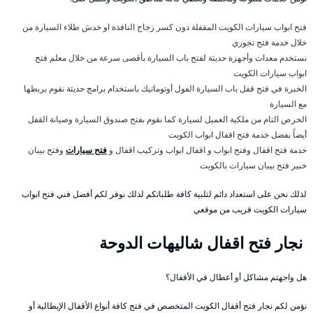
فتح ابواب سيارات الكويت المقفلة دون كسر زجاج النافذة او خدش طلاء السيارة من
خلال خدمة فتح تجوري
نستخدم معدات وأجهزة حديثة لفتح باب السيارة بأقصى سرعة من خلال معلم فتح
ابواب سيارات الكويت
الخبرة في فتح قفل باب السيارة الفول أوتوماتيك باستخدام برامج حديثة نقوم بربطها
مع السيارة
الحرص التام من ملكية العميل لسيارة كما نقوم بفتح صندوق السيارة وصيانة القفل
أيضاً بفضل خدمة فتح اقفال ابواب الكويت
خدمة فتح اقفال وفتح ابواب و اقفال ابواب وتركيب اقفال و
فتح سيارات
وفتح بيبان
خبير فتح بيبان سيارات بالكويت
لذلك نحن على استعداد دائم لتلبية كافة طلباتكم لذلك نوفر لكم أفضل فني فتح ابواب
سيارات الكويت قريب من موقعي
نجار فتح اقفال شاليهات الدوحة
هل واجهتم مشاكل أو أعطال في الأقفال؟
نؤمن لكم نجار فتح أقفال الكويت المتخصص في فتح كافة أنواع الأقفال الإيطالية أو