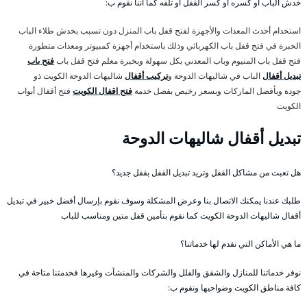
خدش الباب أو كسره أو كسر القفل أو تلفه كما أننا نقوم ب:
استخدام أحدث المعدات والأجهزة لفتح قفل باب المنزل دون تسبب بخدش طلاء الباب
الخبرة في فتح قفل باب الكهربائي وذلك باستخدام أجهزة كمبيوتر ومعدات متطورة
فتح قفل باب المنيوم وباب المعدني بكل سهولة وبخبرة معلم فتح قفل باب
فتح باب
تبديل أقفال
الباب في شاليهات الدوحة و
تركيب أقفال
شاليهات الدوحة الكويت ذو
جودة وبأفضل الماركات وبسعر رخيص بفضل خدمة
فتح اقفال الكويت
فتح أقفال أبواب
الكويت
تبديل أقفال شاليهات الدوحة
هل تعبت من مشاكل القفل وتريد تبديل القفل بقفل جديد؟
طلبك عندنا يمكنك الاتصال بنا وعرض المشكلة وسوف نقوم بإرسال أفضل خبير في تبديل
أقفال شاليهات الدوحة الكويت كما نقوم بتأمين قفل متين ومناسب للباب
ما هي الأماكن التي نقدم لها خدماتنا؟
نوفر خدماتنا للمنازل والشقق والفلل والشركات والمنشآت وغيرها فخدمتنا متاحة في
كافة مناطق الكويت وضواحيها ونقوم ب: