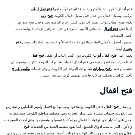
فتح أقفال الكهربائية والكترونية بكافة انواعها وأحجامها
فتح قفل الباب
تركيب وتبديل اقفال من خلال فني تبديل أقفال الكويت
فتح باب
نقوم بفتح أقفال ابواب السيارات دون كسر زجاج النافذة بخبرة فني فتح تجوري
لدينا فني
فتح أقفال
باكستاني الكويت خبرة في فتح الخزائن الزجاجية وباستخدام
أفضل المعدات
نستورد أفضل الأقفال العادية والكهربائية بكافة الأنواع وبأجود الماركات ونحن
فتح
تجوري
أيضا .
نعمل على
فتح أقفال أبواب
الكويت دون كسر الباب أو القفل
فتح قفل
لدينا خبرات محلية وأجنبية في فتح اقفال الابواب شاليهات الدوحة الكويت وفتح بيبان
خشبية وحديد و
فتح سيارات
شاليهات الدوحة في الكويت ونوفر خدمات
مكتب افراج
تأجير كراسي تسكير صالات قاعات تصميم كوش بيد نجار ممتاز.
فتح اقفال
اول نجار
فتح اقفال
داخل الكويت وإصلاحها وصيانتها مع افضل وأمهر العاملين والنجارين
في الكويت، خدمات مميزة على مدار الساعة وفي مختلف مناطق الكويت ومحافظاته
نعمل على اختيار اجود نوعيات الأقفال مع إمكانية تفصيلها وتصميمها وفق احدث الموديلات
والألوان التي تناسب اذواق الجميع، كما نقوم بتقديم العديد من الخدمات
فتح
اقفال
وتركيب غالات ومسكات ابواب و خزنات، أسعار مناسبة و مدروسة، نجارين و فني