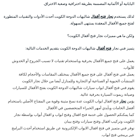
اليابانية أو الألمانية المصممة بطريقة احترافية وصعبة الاختراق.
لذلك يستخدم
نجار فتح أقفال
شاليهات الدوحة الكويت أحدث الأدوات والتقنيات المتطورة
لفتح جميع الأقفال المعقدة بمنتهى السهولة.
ولكن ما هي مميزات نجار فتح أقفال الكويت؟
يتميز فني نجار
فتح أقفال
شاليهات الدوحة الكويت بتقديم الخدمات التالية:
يعمل على فتح جميع الأقفال بحرفية وباستخدام تقنيات لا تسبب الجروح أو الخدوش
للأبواب.
يعمل فني فتح أقفال على فتح جميع الأقفال بمختلف المقاسات والأحجام لكافة
المنشآت الحيوية أو الصناعية أو التجارية وللمنازل أيضا من خلال نجار الكويت
يقوم فني فتح أقفال ابواب سيارات شاليهات الدوحة الكويت بفتح الأقفال للسيارات
وصيانة ريموت السيارة بحرفية عالية.
يؤمن
نجار
فتح اقفال ابواب الكويت عدة نسخ متينة وقوية من المفتاح الأصلي باستخدام
أفضل الخامات وبأيدي أمهر الخبراء المتخصصين في الأقفال
كما يمكنكم الحصول على خدمة فتح اقفال وفتح ابواب و اقفال أبواب بواسطة نجار
الكويت وتركيب اقفال وفتح سيارات وفتح بيبان
نوفر فني متميز في فتح اقفال الابواب الإلكترونية عن طريق استخدام أحدث البرامج
عبر برمجي فتح ابواب.