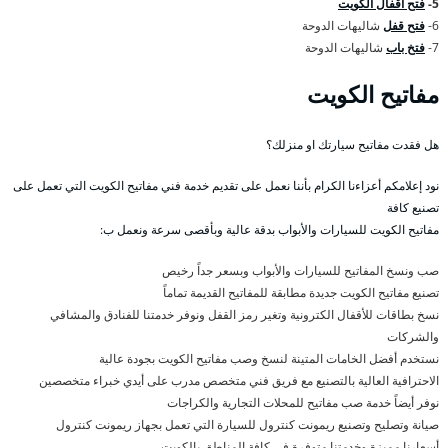
5-
فتح اقفال الكويت
6-
فتح قفل
شاليهات الدوحة
7-
فتخ باب
شاليهات الدوحة
مفاتيح الكويت
هل فقدت مفاتيح سيارتك او منزلك؟
نود إعلامكم أعزاءنا الكرام بأننا نعمل على تقديم خدمة فني مفاتيح الكويت التي تعمل على
تصنيع كافة
مفاتيح الكويت للسيارات والأبواب بدقة عالية وبأقصى سرعة ونعمل ب:
صب ونسخ المفاتيح للسيارات والأبواب وبسعر جداً رخيص
تصنيع مفاتيح الكويت جديدة مطابقة للمفاتيح القديمة تماماً
نسخ بطاقات للأقفال الكترونية وتغير رمز القفل ونوفر خدمتنا للفنادق والمشافي
والشركات
نستخدم أفضل الخامات المتينة لنسخ وصب مفاتيح الكويت بجودة عالية
الاحترافية العالية بالتصنيع مع فريق فني متخصص مدرب على أيدي خبراء متخصصين
نوفر أيضاً خدمة صب مفاتيح للمحلات التجارية والكراجات
صيانة وتصليح وتصنيع ريمونت كنترول للسيارة التي تعمل بجهاز ريمونت كنترول
أسعارنا مميزة وخدمتنا متوفرة في كافة المناطق بالكويت .