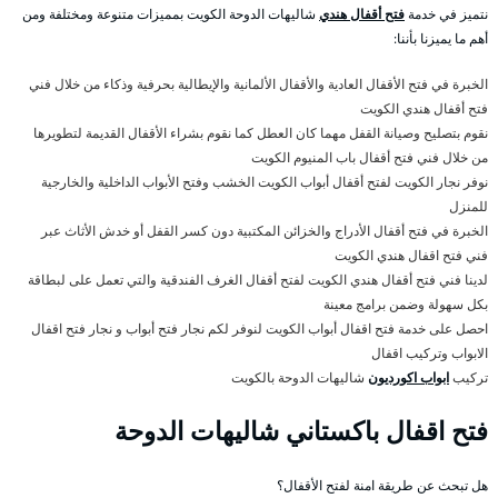
نتميز في خدمة
فتح أقفال هندي
شاليهات الدوحة الكويت بمميزات متنوعة ومختلفة ومن
أهم ما يميزنا بأننا:
الخبرة في فتح الأقفال العادية والأقفال الألمانية والإيطالية بحرفية وذكاء من خلال فني
فتح أقفال هندي الكويت
نقوم بتصليح وصيانة القفل مهما كان العطل كما نقوم بشراء الأقفال القديمة لتطويرها
من خلال فني فتح أقفال باب المنيوم الكويت
نوفر نجار الكويت لفتح أقفال أبواب الكويت الخشب وفتح الأبواب الداخلية والخارجية
للمنزل
الخبرة في فتح أقفال الأدراج والخزائن المكتبية دون كسر القفل أو خدش الأثاث عبر
فني فتح اقفال هندي الكويت
لدينا فني فتح أقفال هندي الكويت لفتح أقفال الغرف الفندقية والتي تعمل على لبطاقة
بكل سهولة وضمن برامج معينة
احصل على خدمة فتح اقفال أبواب الكويت لنوفر لكم نجار فتح أبواب و نجار فتح اقفال
الابواب وتركيب اقفال
تركيب
ابواب اكورديون
شاليهات الدوحة بالكويت
فتح اقفال باكستاني شاليهات الدوحة
هل تبحث عن طريقة امنة لفتح الأقفال؟