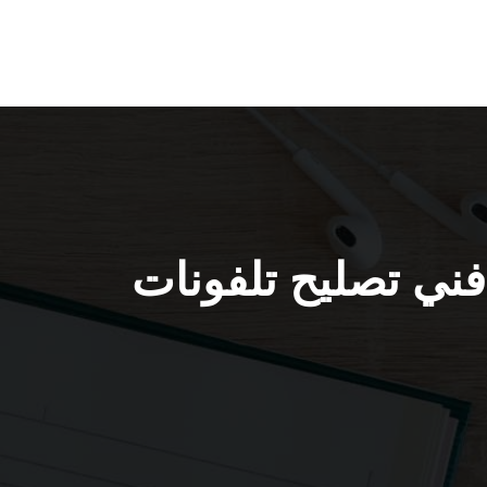
لفونات بالبيت المطلاع / 56585547 / فني تصليح تلفونات