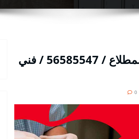
تصليح تلفونات بالبيت المطلاع / 56585547 / فني
0