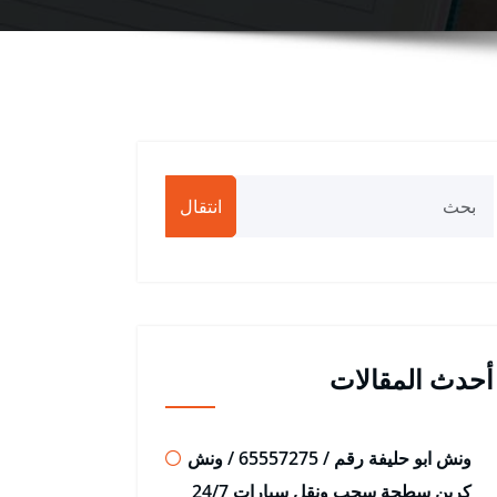
انتقال
أحدث المقالات
ونش ابو حليفة رقم / 65557275 / ونش
كرين سطحة سحب ونقل سيارات 24/7