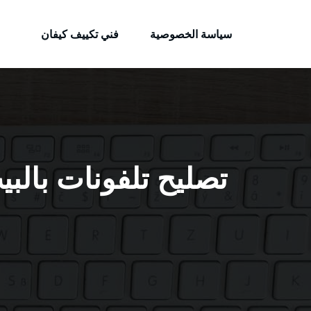
الكويتية
لتجاوز
خدمات وظائف بالكويت
لى
سياسة الخصوصية
فني تكييف كيفان
لمحتوى