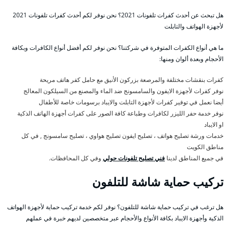
هل تبحث عن أحدث كفرات تلفونات 2021؟ نحن نوفر لكم أحدث كفرات تلفونات 2021
لأجهزة الهواتف والتابلت
ما هي أنواع الكفرات المتوفرة في شركتنا؟ نحن نوفر لكم أفضل أنواع الكافرات وبكافة
الأحجام وبعدة ألوان ومنها:
كفرات بنقشات مختلفة والمرصعة بزركون الأنيق مع حامل كفر هاتف مريحة
نوفر كفرات لأجهزة الايفون والسامسونج ضد الماء والمصنع من السيلكون المعالج
أيضا نعمل في توفير كفرات لأجهزة التابلت والايباد برسومات خاصة للأطفال
نوفر خدمة حفر الليزر لكافرات وطباعة كافة الصور على كفرات أجهزة الهاتف الذكية
او الايباد
خدمات ورشة تصليح هواتف ، تصليح ايفون تصليح هواوي ، تصليح سامسونج , في كل
مناطق الكويت
في جميع المناطق لدينا
فني تصليح تلفونات حولي
وفي كل المحافظات.
تركيب حماية شاشة للتلفون
هل ترغب في تركيب حماية شاشة للتلفون؟ نوفر لكم خدمة تركيب حماية لأجهزة الهواتف
الذكية وأجهزة الايباد بكافة الأنواع والأحجام عبر متخصصين لديهم خبرة في عملهم