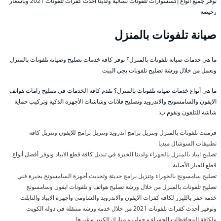
نوفر جميع أنواع إكسسوارات تلفونات نسائية ولدينا أحدث كفرات تلفونات 2021 وبأسعار
رخيصة
صيانة تلفونات بالمنزل
ما هي خدمات صيانة تلفونات بالمنزل؟ نوفر كافة خدمات تصليح وصيانة تلفونات بالمنزل
ونعمل من خلال ورشة تصليح تلفونات يجي البيت
ما هي أنواع خدمات صيانة تلفونات بالمنزل؟ نقدم كافة الخدمات في تصليح رامات هواتف
الايفون والسامسونج والاندرويد وتصليح فلاتات وشاشات الأجهزة الذكية وتركيب حماية
شاشة للتلفون ونقوم ب:
فرمتت تلفونات بالمنزل وتنزيل برامج اندرويد وتنزيل برامج للايفون وتنزيل كافة
تطبيقات السوشال ميديا
تصليح ايباد بالمنزل بالجهراء ولدينا الخبرة في تبديل كافة قطع الايباد ونوفر أفضل أنواع
قطع الغيار الأصلية
تصليح سامسونج بالجهراء وتنزيل برامج حديثة وتحديث أجهزة السامسونج بخبرة فني
تصليح تلفونات بالمنزل من خلال ورشة تصليح هواتف و تلفونات ايفون وسامسونج
خدمة حفر بالليزر لكافة كفرات الايفون والاندرويد والشاومي وأجهزة الايباد والتابلت
وتوفير أحدث كفرات تلفونات 2021 من خلال خدمة ورشه متنقلة في دولة الكويت
ولكافة المحافظات الجهراء و حولي و مبارك الكبير و غيرها