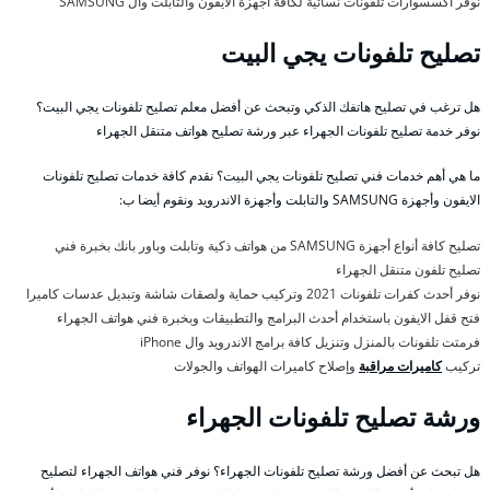
نوفر اكسسوارات تلفونات نسائية لكافة أجهزة الايفون والتابلت وال SAMSUNG
تصليح تلفونات يجي البيت
هل ترغب في تصليح هاتفك الذكي وتبحث عن أفضل معلم تصليح تلفونات يجي البيت؟
نوفر خدمة تصليح تلفونات الجهراء عبر ورشة تصليح هواتف متنقل الجهراء
ما هي أهم خدمات فني تصليح تلفونات يجي البيت؟ نقدم كافة خدمات تصليح تلفونات
الايفون وأجهزة SAMSUNG والتابلت وأجهزة الاندرويد ونقوم أيضا ب:
تصليح كافة أنواع أجهزة SAMSUNG من هواتف ذكية وتابلت وباور بانك بخبرة فني
تصليح تلفون متنقل الجهراء
نوفر أحدث كفرات تلفونات 2021 وتركيب حماية ولصقات شاشة وتبديل عدسات كاميرا
فتح قفل الايفون باستخدام أحدث البرامج والتطبيقات وبخبرة فني هواتف الجهراء
فرمتت تلفونات بالمنزل وتنزيل كافة برامج الاندرويد وال iPhone
تركيب
كاميرات مراقبة
وإصلاح كاميرات الهواتف والجولات
ورشة تصليح تلفونات الجهراء
هل تبحث عن أفضل ورشة تصليح تلفونات الجهراء؟ نوفر فني هواتف الجهراء لتصليح