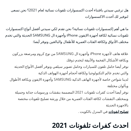
هل ترغبي سيدتي باقتناء أحدث اكسسوارات تلفونات نسائية لعام 2021؟ نحن نسعى
لنوفير لك أحدث الاكسسوارات
ما هي أهم إكسسوارات تلفونات نسائية؟ نحن نقدم لكي سيدتي أفضل أنواع اكسسوارات
تلفونات نسائية لكافة أجهزة الايفون iPhone وأجهزة ال SAMSUNG الحديثة والتي تخدم
مختلف الأذواق ولكافة الفئات العمرية للأطفال والبالغين ونوفر أيضا:
علاقة هاتف لأجهزة iPhone وأجهزة ال SAMSUNG من نوع كروم ومرصعة بزركون
وبكافة الأشكال الفخمة والأنيقة لتخدم ذوقك
نوفر أيضا حامل تلفون للسيارات وحامل تصوير سيلفي ونوفر أفضل الأنواع الحديثة
والتي تخدم عالم التكنولوجيا ولكافة أحجام أجهزة الهواتف الذكية
لدينا شواحن خاصة لأجهزة الهاتف الذكية SAMSUNG وأجهزة الايفون وبكافة الأطوال
وبألوان مختلفة
نوفر أيضا أحدث كفرات تلفونات 2021 المصممة بنقشات ورسومات جذابة وجميلة
وبمختلف النقشات لكافة الفئات العمرية من خلال ورشة تصليح تلفونات مختصة
بالاجهزة الحديثة
تصليح ايفونات
في المنزل بالكويت .
احدث كفرات تلفونات 2021