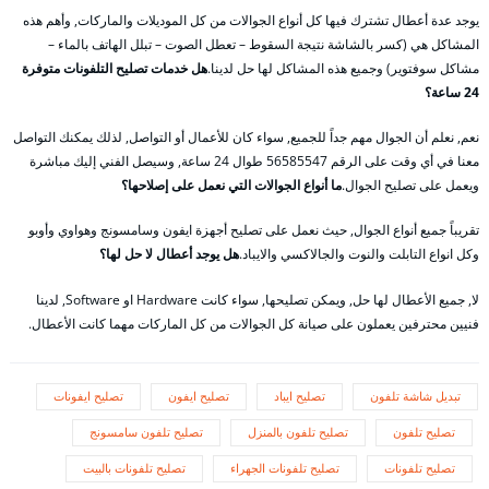
يوجد عدة أعطال تشترك فيها كل أنواع الجوالات من كل الموديلات والماركات, وأهم هذه
المشاكل هي (كسر بالشاشة نتيجة السقوط – تعطل الصوت – تبلل الهاتف بالماء –
مشاكل سوفتوير) وجميع هذه المشاكل لها حل لدينا.
هل خدمات تصليح التلفونات متوفرة
24 ساعة؟
نعم, نعلم أن الجوال مهم جداً للجميع, سواء كان للأعمال أو التواصل, لذلك يمكنك التواصل
معنا في أي وقت على الرقم 56585547 طوال 24 ساعة, وسيصل الفني إليك مباشرة
ويعمل على تصليح الجوال.
ما أنواع الجوالات التي نعمل على إصلاحها؟
تقريباً جميع أنواع الجوال, حيث نعمل على تصليح أجهزة ايفون وسامسونج وهواوي وأوبو
وكل انواع التابلت والنوت والجالاكسي والايباد.
هل يوجد أعطال لا حل لها؟
لا, جميع الأعطال لها حل, ويمكن تصليحها, سواء كانت Hardware او Software, لدينا
فنيين محترفين يعملون على صيانة كل الجوالات من كل الماركات مهما كانت الأعطال.
تبديل شاشة تلفون
تصليح ايباد
تصليح ايفون
تصليح ايفونات
تصليح تلفون
تصليح تلفون بالمنزل
تصليح تلفون سامسونج
تصليح تلفونات
تصليح تلفونات الجهراء
تصليح تلفونات بالبيت