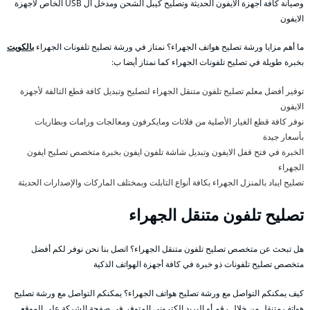
وصيانة كافة أجهزة الايفون الحديثة وتصليح كيبل الشحن ومدخل ال USB الخاص لأجهزة
الايفون
ما أهم مزايا ورشة تصليح هواتف الجهراء؟ نمتاز في ورشة تصليح تلفونات الجهراء
بالكويت
بخبرة طويلة في تصليح تلفونات الجهراء كما نمتاز أيضا ب:
توفير أفضل معلم تصليح تلفون متنقل الجهراء لتصليح وتبديل كافة قطع التالفة لأجهزة
الايفون
نوفر كافة قطع الغيار الأصلية من فلاتات ومايكرفون ومعالجات ورامات وبطاريات
بأسعار جيدة
الخبرة في فتح قفل الايفون وتبديل شاشة تلفون ايفون بخبرة متخصص تصليح ايفون
الجهراء
تصليح ايباد بالمنزل الجهراء بكافة أنواع التابلت وبمختلف الماركات والإصدارات الحديثة
تصليح تلفون متنقل الجهراء
هل تبحث عن متخصص تصليح تلفون متنقل الجهراء؟ اتصل بنا نحن نوفر لكم أفضل
متخصص تصليح تلفونات ذو خبرة في كافة أجهزة الهواتف الذكية
كيف يمكنكم التواصل مع ورشة تصليح هواتف الجهراء؟ يمكنكم التواصل مع ورشة تصليح
هواتف متنقل من خلال رقم أو البريد الكتروني المتوفر في صفحة الشركة على الموقع