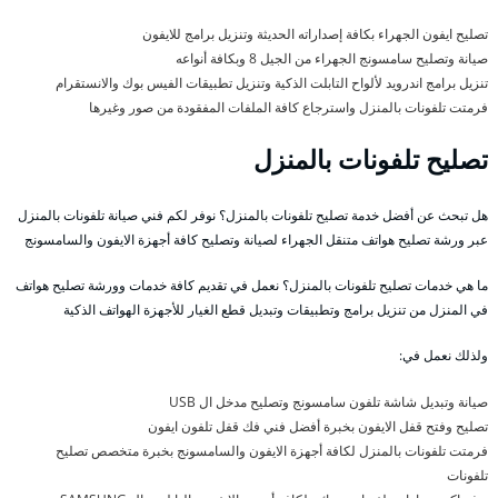
تصليح ايفون الجهراء بكافة إصداراته الحديثة وتنزيل برامج للايفون
صيانة وتصليح سامسونج الجهراء من الجيل 8 وبكافة أنواعه
تنزيل برامج اندرويد لألواح التابلت الذكية وتنزيل تطبيقات الفيس بوك والانستقرام
فرمتت تلفونات بالمنزل واسترجاع كافة الملفات المفقودة من صور وغيرها
تصليح تلفونات بالمنزل
هل تبحث عن أفضل خدمة تصليح تلفونات بالمنزل؟ نوفر لكم فني صيانة تلفونات بالمنزل
عبر ورشة تصليح هواتف متنقل الجهراء لصيانة وتصليح كافة أجهزة الايفون والسامسونج
ما هي خدمات تصليح تلفونات بالمنزل؟ نعمل في تقديم كافة خدمات وورشة تصليح هواتف
في المنزل من تنزيل برامج وتطبيقات وتبديل قطع الغيار للأجهزة الهواتف الذكية
ولذلك نعمل في:
صيانة وتبديل شاشة تلفون سامسونج وتصليح مدخل ال USB
تصليح وفتح قفل الايفون بخبرة أفضل فني فك قفل تلفون ايفون
فرمتت تلفونات بالمنزل لكافة أجهزة الايفون والسامسونج بخبرة متخصص تصليح
تلفونات