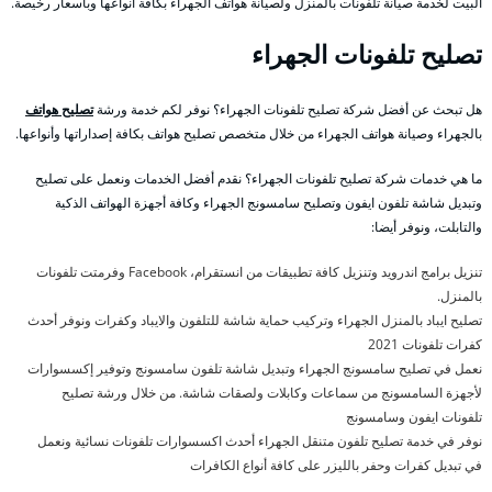
البيت لخدمة صيانة تلفونات بالمنزل ولصيانة هواتف الجهراء بكافة أنواعها وبأسعار رخيصة.
تصليح تلفونات الجهراء
هل تبحث عن أفضل شركة تصليح تلفونات الجهراء؟ نوفر لكم خدمة ورشة
تصليح هواتف
بالجهراء وصيانة هواتف الجهراء من خلال متخصص تصليح هواتف بكافة إصداراتها وأنواعها.
ما هي خدمات شركة تصليح تلفونات الجهراء؟ نقدم أفضل الخدمات ونعمل على تصليح
وتبديل شاشة تلفون ايفون وتصليح سامسونج الجهراء وكافة أجهزة الهواتف الذكية
والتابلت، ونوفر أيضا:
تنزيل برامج اندرويد وتنزيل كافة تطبيقات من انستقرام، Facebook وفرمتت تلفونات
بالمنزل.
تصليح ايباد بالمنزل الجهراء وتركيب حماية شاشة للتلفون والايباد وكفرات ونوفر أحدث
كفرات تلفونات 2021
نعمل في تصليح سامسونج الجهراء وتبديل شاشة تلفون سامسونج وتوفير إكسسوارات
لأجهزة السامسونج من سماعات وكابلات ولصقات شاشة. من خلال ورشة تصليح
تلفونات ايفون وسامسونج
نوفر في خدمة تصليح تلفون متنقل الجهراء أحدث اكسسوارات تلفونات نسائية ونعمل
في تبديل كفرات وحفر بالليزر على كافة أنواع الكافرات