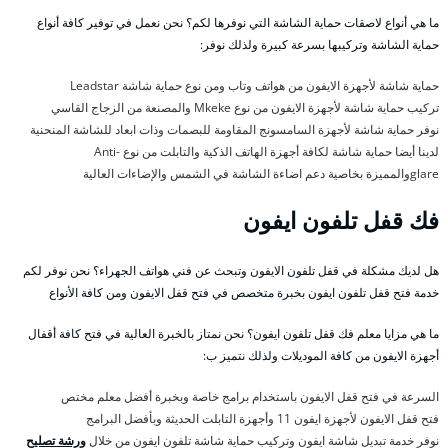
ما هي أنواع لاصقات حماية الشاشة التي نوفرها لكم؟ نحن نعمل في توفير كافة أنواع
حماية الشاشة وتركيبها بسرعة كبيرة ولذلك نوفر:
حماية شاشة لأجهزة الايفون من هواتف وتاب ومن نوع حماية شاشة Leadstar
تركيب حماية شاشة لأجهزة الايفون من نوع Mkeke والمصنعة من الزجاج القاسي
نوفر حماية شاشة لأجهزة السامسونج المقاومة للبصمات وذات ابعاد للشاشة المنحنية
لدينا أيضا حماية شاشة لكافة أجهزة الهاتف الذكية والتابلت من نوع Anti-
glareوالمميزة بخاصية دعم اضاءة الشاشة في الشمس والإضاءات العالية
فك قفل تلفون ايفون
هل لديك مشكلة في قفل تلفون الايفون وتبحث عن فني هواتف الجهراء؟ نحن نوفر لكم
خدمة فتح قفل تلفون ايفون بخبرة متخصص في فتح قفل الايفون ومن كافة الأنواع
ما هي مزايا معلم فك قفل تلفون ايفون؟ نحن نمتاز بالخبرة العالية في فتح كافة أقفال
أجهزة الايفون من كافة الموديلات ولذلك نتميز ب:
السرعة في فتح قفل الايفون باستخدام برامج خاصة وبخبرة أفضل معلم مختص
فتح قفل الايفون لأجهزة ايفون 11 وأجهزة التابلت الحديثة وبأفضل البرامج
نوفر خدمة تبديل شاشة ايفون وتركيب حماية شاشة تلفون ايفون من خلال
ورشة تصليح