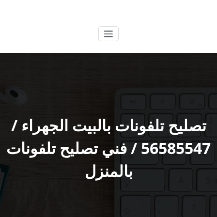
لتجاوز
الكويتية
خدمات وظائف بالكويت
لى
لمحتوى
تصليح تلفونات بالبيت الجهراء /
56585547 / فني تصليح تلفونات
بالمنزل