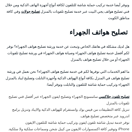
ونوفر أيضا خدمة تركيب حماية شاشة للتلفون لكافة أنواع أجهزة الهاتف الذكية ومن خلال
فني تصليح هواتف يجي البيت عبر خدمة تصليح تلفونات بالمنزل
تصليح جولات
وفي كافة
مناطق الكويت
تصليح هواتف الجهراء
هل لديك مشكلة في هاتفك الخاص وتبحث عن خدمة ورشة تصليح هواتف الجهراء؟ نوفر
لكم أفضل خدمة تصليح هواتف الجهراء وصيانة هواتف الجهراء في ورشة تصليح تلفونات
الجهراء أو من خلال تصليح هواتف بالمنزل
ما اهم الخدمات التي نوفرها لكم في خدمة تصليح هواتف الجهراء؟ نحن نعمل في ورشة
تصليح هواتف في المنزل بكافة أنواع الهواتف الذكية وأجهزة التابلت وتصليح ايباد بالمنزل
الجهراء وتركيب حماية شاشة للتلفون والتابلت ونوفر أيضا:
تصليح تلفون جلاكسي
سامسونج الجهراء وتصليح ايفون الجهراء عبر أفضل فني تصليح
تلفونات بالمنزل
تنزيل كافة التطبيقات من فيس بوك وانستقرام للهواتف الذكية والايباد وتنزيل برامج
اندرويد عبر متخصص تصليح هواتف.
نوفر خدمة تبديل شاشة تلفون ايفون وتركيب حماية شاشة للتلفون الايفون
iPhone وتوفير كافة اكسسوارات الايفون من كيبل شحن وسماعات سلكية ولا سلكية.