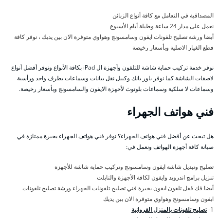
المصداقية في التعامل مع كافة أنواع الزبائن
نعمل على مدار 24 ساعة وطيلة أيام الأسبوع
أيضا ورشة تصليح تلفونات ايفون وسامسونج وهواوي متوفرة الان بين يديك ، نوفر كافة
قطع الغيار الاصلية وبأسعار رخيصة
نوفر خدمة تركيب حماية شاشة للتلفون وأجهزة ال iPad بكافة الأنواع ونوفر أفضل أنواع
لاصقات الشاشة كما نوفر باور بانك وكيبل نقل بيانات وسماعات بطرف واحد ورأسية
وسماعات لا سلكية وسماعات بلوتوث لأجهزة الايفون والسامسونج وبأسعار رخيصة.
فني هواتف الجهراء
هل تبحث عن أفضل فني هواتف الجهراء؟ نوفر فني هواتف الجهراء بخبرة ممتازة في
صيانة كافة أجهزة الهواتف ونعمل في:
تصليح وتبديل شاشة ايفون وسامسونج وتركيب حماية شاشة للأجهزة
تنزيل برامج اندرويد وايفون لكافة الأجهزة والتابلت
أيضا فك قفل تلفون ايفون بخبرة فني تصليح تلفونات الجهراء ورشة تصليح تلفونات
ايفون وسامسونج وهواوي متوفرة الان بين يديك
1-
تصليح تلفونات بالمنزل الفروانية