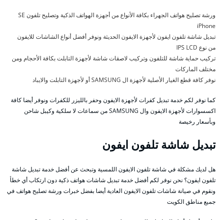
ورشة تصليح هواتف الجهراء بكافة الأنواع من أجهزة الهواتف الذكية وتصليح تلفون SE
iPhone
تبديل شاشة تلفون ايفون لأجهزة الايفون الحديثة ونوفر أفضل أنواع الشاشات للايفون
من نوع IPS LCD
تركيب حماية شاشة للتلفون وتركيب لاصقات شاشة لأجهزة التابلت بكافة الأحجام ومن
مختلف الماركات
نوفر كافة قطع الغيار الأصلية لأجهزة ال SAMSUNG أو لأجهزة التابلت والايباد
كما نوفر لكم خدمة تبديل كفرات لأجهزة الايفون وحفر بالليزر للكفرات ونوفر أيضا كافة
اكسسوارات لأجهزة الايفون وال SAMSUNG من سماعات لا سلكية وكيبل شاحن
وبأسعار رخيصة
تبديل شاشة تلفون ايفون
هل لديك مشكلة في شاشة تلفون الايفون اللمسية وتبحث عن أفضل خدمة تبديل شاشة
تلفون ايفون؟ نحن نوفر لكم أفضل خدمة تبديل شاشات هواتف ذكية دون ارتكاب أي خطأ
ونقوم في صيانة شاشات تلفون الايفون العادية أيضا بفضل خبرات ورشة تصليح هواتف في
جميع مناطق الكويت