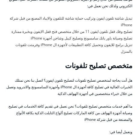
الكتروني ولذلك نحن نعمل في:
تبديل شاشة تلفون ايفون وتركيب حماية شاشة للتلفون والايباد المصنع من قبل شركة
iPhone
تصليح وفك قفل تلفون ايفون 11 من خلال متخصص فتح قفل الايفون وبخبرة ممتازة
تصليح وصيانة باور بانك سامسونج وتصليح كيبل وشاحن أجهزة iPhone
تنزيل برامج للايفون وتحميل كافة التطبيقات لأجهزة ال iPhone وفرمتت تلفونات
بالمنزل
متخصص تصليح تلفونات
هل أنت بحاجة لمتخصص تصليح تلفونات لتصليح تلفون ايفون؟ اتصل بنا نحن نمتلك
الخبرات العالية في تصليح كافة أجهزة ال iPhone وأجهزة السامسونج والاندرويد ونعمل
من خلال خبراء متخصصين في أجهزة الهواتف الذكية
ما أهم خدمات متخصص تصليح تلفونات؟ نحن نعمل في تقديم كافة الخدمات في تصليح
وصيانة أجهزة الهواتف من كافة الماركات تصليح ألواح التابلت الذكية بكافة الأنواع
والمصنعة من قبل شركة iPhone
ونعمل أيضا في: