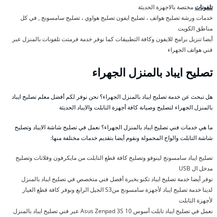
تلفونات
مختصة بالاجهزة الحديثة
خدمات ورشة تصليح هواتف ، تصليح ايفون تصليح هواوي ، تصليح سامسونج , في كل
مناطق الكويت
أيضا تنزيل برامج للايفون وكافة التطبيقات كما نوفر خدمة فرمتت تلفونات بالمنزل عبر
فني هواتف الجهراء
تصليح ايباد بالمنزل الجهراء
هل تبحث عن خدمة تصليح ايباد بالمنزل الجهراء؟ نحن نوفر لكم أفضل معلم تصليح ايباد
بالمنزل الجهراء لتصليح وصيانة كافة أجهزة التابلت والايباد الحديثة
ما هي خدمات فني تصليح ايباد بالمنزل الجهراء؟ نعمل في تصليح شاشة الايباد وتصليح
شاشة التابلت والواح المحمولة ونقوم أيضا بتقديم خدمات مختلفة منها:
تصليح ايباد سامسونج لينوفو وتصليح كافة قطع التابلت من مايكرفون وفلاتات وتصليح
مدخل ال USB
نوفر أيضا خدمة تصليح ايباد تكنو بخبرة أفضل فني متخصص في تصليح ايباد بالمنزل
لدينا خدمة تصليح ايباد لأجهزة سامسونج منS3 الجيل الرابع ونوفر كافة قطع الغيار
لأجهزة التابلت
نعمل في تصليح ايباد تابلت أسوس Asus Zenpad 3S 10 عبر فني تصليح ايباد بالمنزل