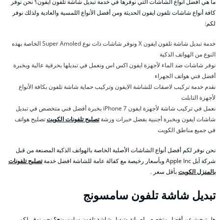
ما هي أفضل أنواع الشاشات التي نوفرها في خدمة تبديل شاشة تلفون ايفون؟ نحن نوفر
كافة أنواع شاشات تلفون ايفون الحديثة ومن أفضل الأنواع اللمسية والعادية ولذلك نوفر
لكم:
خدمة تبديل شاشة تلفون ايفون X ونوفر شاشات ذات نوع Super Amoled الخاصة بهذه
النوع من الهواتف الذكية
نوفر شاشات ضد الماء لأجهزة ايفون اكس اس ونعمل في تبديلها بحرفية عالية وبخبرة
أفضل فني هواتف الجهراء
نقدم خدمة تركيب لاصقات للشاشة الايفون وتركيب حماية شاشة تلفون بكافة الأنواع
لأجهزة التابلت
نعمل في تركيب شاشة لأجهزة ايفون 7 iPhone بخبرة أفضل فني متخصص في تبديل
شاشات ايفون وبخبرة أجنبية بفضل خبرات ورشة
تصليح تلفونات الكويت
تصليح هواتف
في جميع مناطق الكويت
نحن نوفر لكم أفضل أنواع الشاشات الأصلية الخاصة بالهواتف الذكية المصنعة من قبل
شركة آبل Apple Inc وبأسعار رخيصة مع كفالة عامة للشاشة افضل خدمة
تصليح تلفونات
بالمنزل الكويت
بأقل سعر .
تبديل شاشة تلفون سامسونج
هل تبحث عن أفضل متخصص لصيانة وتبديل شاشة تلفون سامسونج؟ نحن نوفر لكم