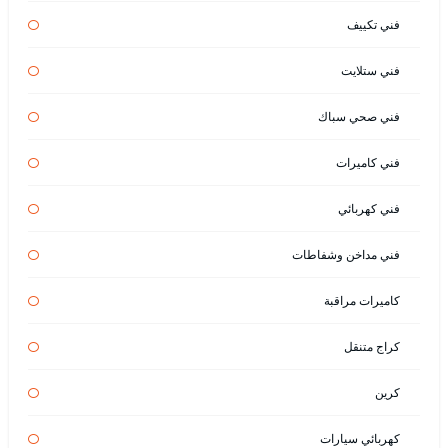
فني تكييف
فني ستلايت
فني صحي سباك
فني كاميرات
فني كهربائي
فني مداخن وشفاطات
كاميرات مراقبة
كراج متنقل
كرين
كهربائي سيارات