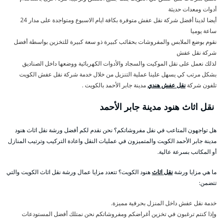
أدوات ومعدات حديثة
أيضا لدينا أفضل شركة نقل عفش متوفرة بكافة ايام الاسبوع ومتواجدة على مدار 24
ساعة يوميا
نقوم بوضع الملابس والمفروشات بحقائب كبيرة ذو سعة كبيرة للتخزين بواسطة أفضل
شركة نقل عفش
لذلك نعمل على نقل الموكيت والسجاد والأدوات الكهربائية ووضعها داخل الصناديق
بشكل مرتب كي يسهل علينا عملية التنزيل من خلال خدمة شركة نقل عفش الكويت
تلفون شركة
نقل عفش هندي
مدينة جابر الأحمد بالكويت .
نقل اثاث هنود مدينة جابر الأحمد
هل تواجهون المتاعب في نقل مفروشاتكم؟ نحن نقدم لكم أفضل ورشة نقل اثاث هنود
مدينة جابر الأحمد الكويت والمتميزون في عمليات النقل واعادة التركيب وترتيب المنازل
أو المكاتب بسرعة عالية.
ما هي مزايا ورشة
نقل اثاث
هنود الكويت؟ تتعدد مزايا عمال ورشة نقل اثاث الكويت والتي
تتضمن:
خدمة نقل عفش داخل المنزل بحرفية مميزة.
وإذا كنتم ترغبون في تخزين أغراضكم ومفروشاتكم نحن نمتلك أفضل المستودعات