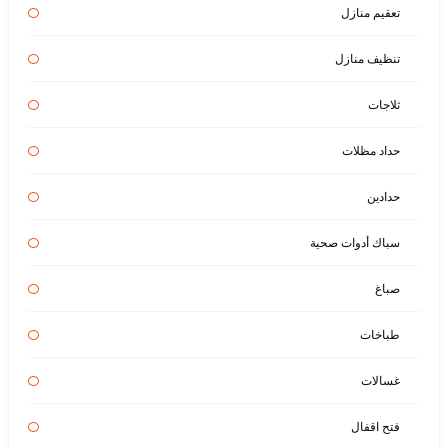
تعقيم منازل
تنظيف منازل
ثلاجات
حداد مظلات
حدادين
سباك أدوات صحية
صباغ
طباخات
غسالات
فتح اقفال