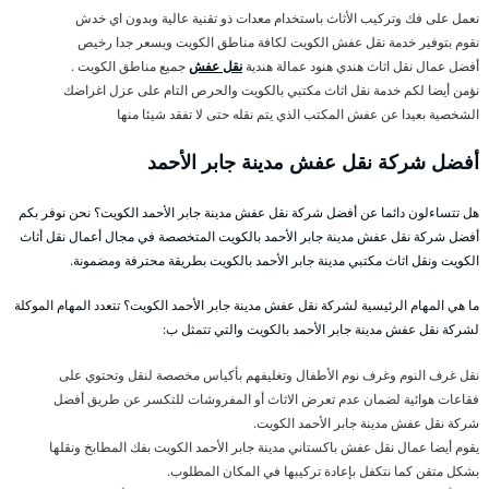
نعمل على فك وتركيب الأثاث باستخدام معدات ذو تقنية عالية وبدون اي خدش
نقوم بتوفير خدمة نقل عفش الكويت لكافة مناطق الكويت وبسعر جدا رخيص
أفضل عمال نقل اثاث هندي هنود عمالة هندية
نقل عفش
جميع مناطق الكويت .
نؤمن أيضا لكم خدمة نقل اثاث مكتبي بالكويت والحرص التام على عزل اغراضك
الشخصية بعيدا عن عفش المكتب الذي يتم نقله حتى لا تفقد شيئا منها
أفضل شركة نقل عفش مدينة جابر الأحمد
هل تتساءلون دائما عن أفضل شركة نقل عفش مدينة جابر الأحمد الكويت؟ نحن نوفر بكم
أفضل شركة نقل عفش مدينة جابر الأحمد بالكويت المتخصصة في مجال أعمال نقل أثاث
الكويت ونقل اثاث مكتبي مدينة جابر الأحمد بالكويت بطريقة محترفة ومضمونة.
ما هي المهام الرئيسية لشركة نقل عفش مدينة جابر الأحمد الكويت؟ تتعدد المهام الموكلة
لشركة نقل عفش مدينة جابر الأحمد بالكويت والتي تتمثل ب:
نقل غرف النوم وغرف نوم الأطفال وتغليفهم بأكياس مخصصة لنقل وتحتوي على
فقاعات هوائية لضمان عدم تعرض الاثاث أو المفروشات للتكسر عن طريق أفضل
شركة نقل عفش مدينة جابر الأحمد الكويت.
يقوم أيضا عمال نقل عفش باكستاني مدينة جابر الأحمد الكويت بفك المطابخ ونقلها
بشكل متقن كما نتكفل بإعادة تركيبها في المكان المطلوب.