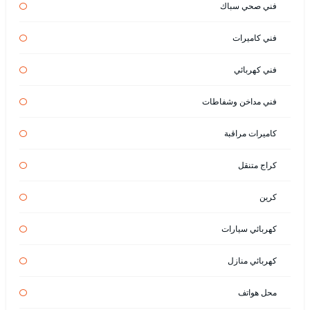
فني صحي سباك
فني كاميرات
فني كهربائي
فني مداخن وشفاطات
كاميرات مراقبة
كراج متنقل
كرين
كهربائي سيارات
كهربائي منازل
محل هواتف