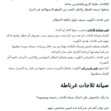
للثلاجات طيلة الاربع والعشرين ساعة
يجعلها عرضة للعطل والتلف للعديد من القطع الاستهلاكية في البراد.
فني ثلاجات الكويت سيجد حلول لكافة الاعطال:
فني تصليح ثلاجات
يتسرب منها الغاز أو الماء.
القيام بصيانة ثلاجات لم تعد تبرد كما يجب دون وجود سبب معروف أو عطل واضح لذلك
يقوم فني ثلاجات هندي الكويت
بالقيام بعملية فحص وصيانة للثلاجة وهذا يتم من خلال ورشات صيانة دورية تنظمها
شركتنا وتقدمها لزبائننا الكرام على مدار الساعة.
فني ثلاجات باكستاني الكويت يقوم بإصلاح اعطال المواسير والانابيب لأسباب الصدأ أو
الاهتراء.
كما يقوم
فني فريزرات
الكويت بإصلاح الفريزة بسبب ثقبها من قبل ربة المنزل نتيجة
القيام بتنظيفها.
صيانة ثلاجات غرناطة
ما رأيك بالحصول على اعمال صيانة ثلاجات رخيصة ومضمونة؟
نحن نوفر لكم في شركتنا عدة فنيين مختصين منهم