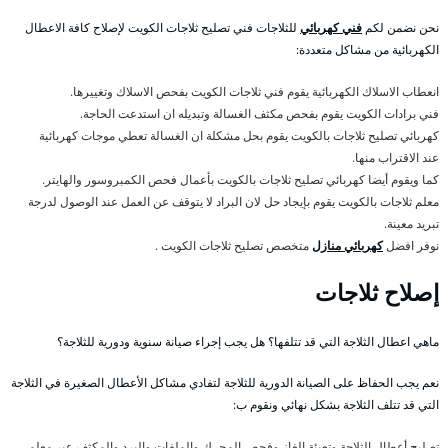
نحن نضمن لكم
فني كهربائي
للثلاجات فني تصليح ثلاجات الكويت لإصلاح كافة الاعطال
الكهربائية من مشاكل متعددة:
انعطاب الاسلاك الكهربائية يقوم فني ثلاجات الكويت بفحص الاسلاك وتغييرها.
فني برادات الكويت يقوم بفحص مكثف الغسالة وتبديله ان استدعت الحاجة.
كهربائي تصليح ثلاجات بالكويت يقوم بحل مشكلة ان الغسالة تعطي موجات كهربائية
عند الاقتراب منها.
كما ويقوم أيضا كهربائي تصليح ثلاجات بالكويت بأعمال فحص الكمبروسور والهايتر.
معلم ثلاجات بالكويت يقوم بإيجاد حل لان البراد لا يتوقف عن العمل عند الوصول لدرجة
تبريد معينة.
نوفر افضل
كهربائي منازل
متخصص تصليح ثلاجات الكويت .
إصلاح ثلاجات
ماهي اعطال الثلاجة التي قد تتلفها؟ هل يجب إجراء صيانة سنوية ودورية للثلاجة؟
نعم يجب الحفاظ على الصيانة الدورية للثلاجة لتفادي مشاكل الأعطال الصغيرة في الثلاجة
التي قد تتلف الثلاجة بشكل نهائي ونقوم ب:
تصليح أعطال الثلاجة وتعبئة الغاز وفحص المحرك والملفات والبرد والمكثف عبر معلم