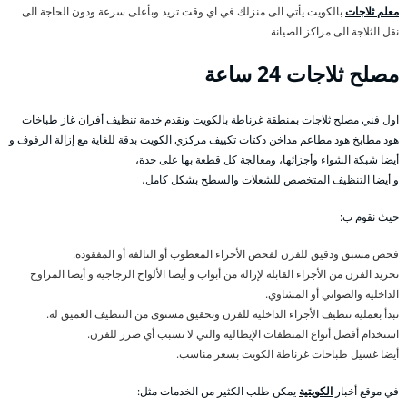
معلم ثلاجات
بالكويت يأتي الى منزلك في اي وقت تريد وبأعلى سرعة ودون الحاجة الى
نقل الثلاجة الى مراكز الصيانة
مصلح ثلاجات 24 ساعة
اول فني مصلح ثلاجات بمنطقة غرناطة بالكويت ونقدم خدمة تنظيف أفران غاز طباخات
هود مطابخ هود مطاعم مداخن دكتات تكييف مركزي الكويت بدقة للغاية مع إزالة الرفوف و
أيضا شبكة الشواء وأجزائها، ومعالجة كل قطعة بها على حدة،
و أيضا التنظيف المتخصص للشعلات والسطح بشكل كامل،
حيث نقوم ب:
فحص مسبق ودقيق للفرن لفحص الأجزاء المعطوب أو التالفة أو المفقودة.
تجريد الفرن من الأجزاء القابلة لإزالة من أبواب و أيضا الألواح الزجاجية و أيضا المراوح
الداخلية والصواني أو المشاوي.
نبدأ بعملية تنظيف الأجزاء الداخلية للفرن وتحقيق مستوى من التنظيف العميق له.
استخدام أفضل أنواع المنظفات الإيطالية والتي لا تسبب أي ضرر للفرن.
أيضا غسيل طباخات غرناطة الكويت بسعر مناسب.
في موقع أخبار
الكويتية
يمكن طلب الكثير من الخدمات مثل: