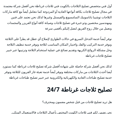
أول فني متخصص تصليح الثلاجات بالكويت فني ثلاجات غرناطة نحن أفضل شركة معتمدة
في مجال تصليح ثلاجات بكافة أنواعها العادية أو المزدوجة كما نتعامل أيضاً مع كافة ماركات
الثلاجات توشيبا باناسونيك السامسونغ والفيستل وغيرها لذلك نحن نعتمد على فنين
ومهندسين مختصين وذو خبرة في تصليح ثلاجات وصيانة كافة أنواع الفريزر والمجمدات
ونعمل من خلال روح الفريق لنصل إليكم بأقصى سرعة
نوفر أيضاً خدمة التدخل السريع في حالات الطوارئ لإصلاح أي عطل قد يطرأ على الثلاجة
ونوفر خدمة التركيب والفك واختيار المكان المناسب لثلاجة ونوفر خدمة تنظيف الثلاجة
وحل مشكلة الروائح الكريهة وتقديم نصائح في عملية استخدام الثلاجة وترتيبها عبر خبير
تصليح ثلاجات غرناطة
لذلك نحن أفضل شركة حاصلة على شهادة أفضل شركة تصليح ثلاجات غرناطة كما نستورد
أيضا أحدث الثلاجات من ماركات مختلفة ونوفر أيضاً خدمة تعبئة غاز الفريون للثلاجة ونوفر
خدمة تصليح طباخات العادية والكهربائية والكترونية عبر خبير تصليح طباخات غرناطة
تصليح ثلاجات غرناطة 24/7
هل تريد تصليح ثلاجات من قبل شخص مضمون ومحترف؟
نحن نضمن لكم فني ثلاجات الكويت المختص بأعمال الثلاجات فالاستعمال المتكرر