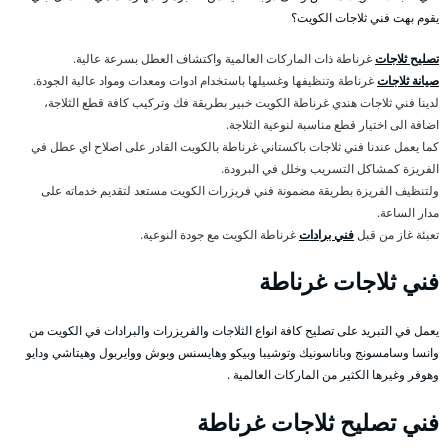
يقوم بهت فني ثلاجات الكويت؟
تصليح ثلاجات
غرناطة ذات الماركات العالمية واكتشاف العطل بسرعة عالية.
صيانة ثلاجات
غرناطة وتنظيفها وغسيلها باستخدام ادوات ومعدات ومواد عالية الجودة.
لدينا فني ثلاجات هندي غرناطة الكويت خبير بطريقة فك وتركيب كافة قطع الثلاجة،
اضافة الى اختيار قطع مناسبة لنوعية الثلاجة.
كما يعمل عندنا فني ثلاجات باكستاني غرناطة بالكويت القادر على اصلاح اي عطل في
الفريزة كمشاكل التسريب وخلل في البرودة.
ولتنظيف الفريزة بطريقة مضمونة فني فريزرات الكويت مستعد لتقديم خدماته على
مدار الساعة.
تعبئة غاز من قبل
فني برادات
غرناطة الكويت مع جودة النوعية.
فني ثلاجات غرناطة
يعمل في التبريد على تصليح كافة انواع الثلاجات والفريزرات والبرادات في الكويت من
وانسا وسامسونج وباناسونيك وتوشيبا وبيكو وهايسنس وبوش ووايربول وهيتاشي ودايو
وهوفر وغيرها الكثير من الماركات العالمية .
فني تصليح ثلاجات غرناطة