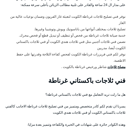
على مدار ال 24 ساعة والقادر على تلبية مطالب الزبائن بأعلى سرعة ممكنة:
نوفر فني تصليح ثلاجات غرناطة الكويت لتعبئة غاز الفريون وضمان نوعيات عالية من
الغاز
تصليح ثلاجات بمختلف أنواعها من باناسونيك وبوش وتوشيبا وغيرها.
خدمة صيانة ثلاجات غرناطة من فحص أو تنظيف أو تبديل قطع أو فحص محرك.
نضمن فني ثلاجات أجنبي مثل فني ثلاجات هندي الكويت أو فني ثلاجات باكستاني
الكويت أيضا، مدربين
نوفر لكم فني فريزرات غرناطة الكويت لفحص كفاءة الثلاجة وقدرتها على حفظ
الاطعمة.
مصلح ثلاجات
شاطر ورخيص غرناطة بالكويت .
فني ثلاجات باكستاني غرناطة
هل ما زلت تريد التعامل مع فني ثلاجات باكستاني غرناطة؟
يسرنا ان نقدم لكم كادر متخصص ومتميز من فني تصليح ثلاجات غرناطة الاجانب كالفني
ثلاجات باكستاني الكويت أو فني ثلاجات هندي الكويت
وهذه الكوادر حائزة على شهادات في الخبرة والكفاءة وتتميز بعدة مزايا: