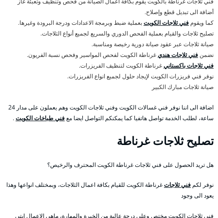
فني ثلاجات غرناطة بالكويت يقوم بكافة اعمال الصيانة من فحص وتنظيف وتعبئة غاز
أضافة الى تبديل قطع وإصلاح.
كما ويقوم
فني ثلاجات الكويت
بعملية ضبط وبرمجة الاعدادات ودرجة البرودة وغيرها.
تصليح ثلاجات والقيام بعملية الفحص الدوري والسريع لجميع أنواع الثلاجات.
صيانة ثلاجات عبر عقود صيانة دورية رخيصة ومناسبة.
نضمن
فني ثلاجات هندي
غرناطة الكويت لفحص المواسير وفحص نسبة الفريون.
فني ثلاجات باكستاني
غرناطة الكويت لتنظيف الفريزرات.
نوفر فني فريزرات الكويت لإيجاد حلول لجميع انواع الفريزرات.
صيانة ثلاجات مبارك الكبير
اضافة الى اننا نوفر فني غسالات الكويت وفني ثلاجات الكويت وهم يعملون على مدار 24
ساعة، لطلب الخدمة تواصل هاتفيا كما يمكنكم التواصل ايضا مع
فني طباخات الكويت
.
تصليح ثلاجات غرناطة
هل تريد الحصول على فني ثلاجات غرناطة الكويت المحترف والرخيص؟
نوفر لكم
فني ثلاجات
غرناطة الكويت للقيام بكافة اعمال الثلاجات، وبمختلف انواعها وهذا
يعود الى وجود
فني ثلاجات الكويت مختص وعلى درجة عالية من الخبرة والمهارة، ماهي الاعمال ابتي