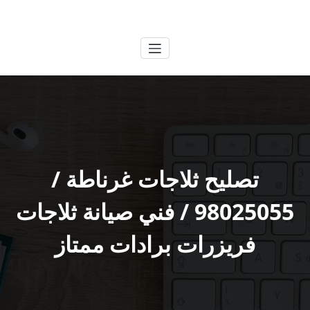
لتجاوز
الكويتية
خدمات وظائف بالكويت
لى
لمحتوى
تصليح ثلاجات غرناطة /
98025055 / فني صيانة ثلاجات
فريزرات برادات ممتاز