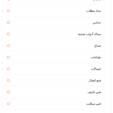
حداد مظلات
حدادين
سباك أدوات صحية
صباغ
طباخات
غسالات
فتح اقفال
فني تكييف
فني ستلايت