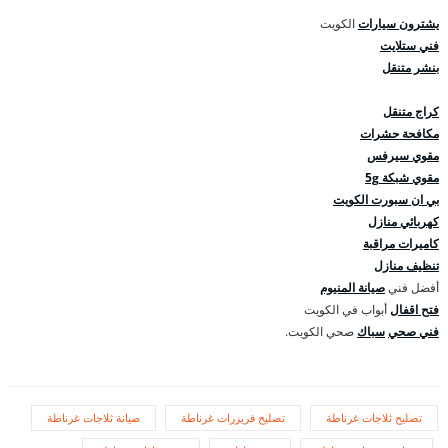
يشترون سيارات
الكويت
فني ستلايت
بنشر متنقل
كراج متنقل
مكافحة حشرات
مقوي سيرفس
مقوي شبكة 5g
بي ان سبورت الكويت
كهربائي منازل
كاميرات مراقبة
تنظيف منازل
أفضل فني
صيانة المنيوم
فتح اقفال
أبواب في الكويت
فني صحي
سباك
صحي الكويت.
تصليح ثلاجات غرناطة
تصليح فريزرات غرناطة
صيانة ثلاجات غرناطة