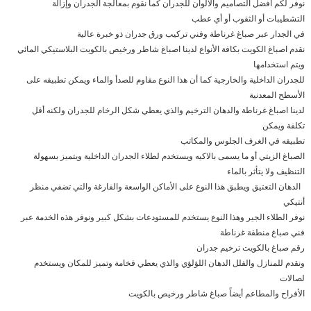
نوفر لكم أفضل التصاميم والألوان للجدران كما نقوم بمعالجة الجدران وإزالة
التشطيبات أو الثقوب أو أي عطب
في الجدار عبر صباغ غرناطة وفني تركيب ورق جدران ذو خبرة عالية
نقدم اصباغ الكويت بكافة الأنواع لدينا اصباغ شاطر ورخيص بالكويت البلاستيكي المائي
ويتم استخدامها
للجدران الداخلية والخارجية كما أن هذا النوع مقاوم للصدأ والماء ويمكن تطبيقه على
الأسطح المعدنية
لدينا اصباغ غرناطة والدهان الترخيم والذي يعطي شكل الرخام للجدران ولكنه أقل
تكلفة ويمكن
تطبيقه في الغرف الجلوس والمكاتب
الصباغ الزيتي أو ما يسمى بالاكيه ويستخدم لطلاء الجدران الداخلية ويتميز بسهولة
التنظيف ولا يتأثر بالماء
الدهان التعتيق ويطبق هذا النوع على الأماكن الواسعة والفارغة والتي تضفي منظر
أنتيكي
نوفر الطلاء الجير وهذا النوع يستخدم للمستودعات بشكل كبير ونوفر هذه الخدمة عبر
فني صباغ منطقة غرناطة
رقم صباغ بالكويت ترخيم جدران
ونقدم للمنازل والفلل الدهان اللؤلؤي والذي يعطي فخامة وتميز للمكان ويستخدم
لصالات
الأفراح والمطاعم أيضاً صباغ شاطر ورخيص بالكويت