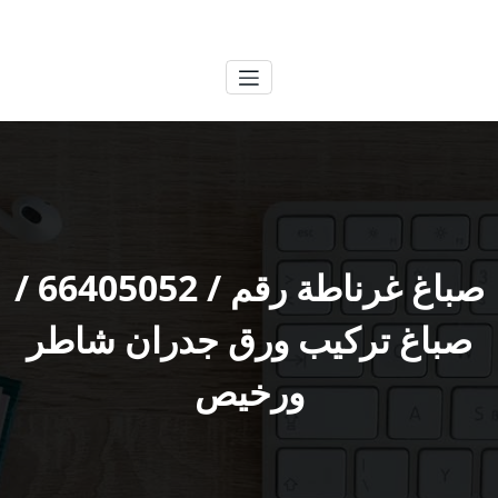
لتجاوز
الكويتية
خدمات وظائف بالكويت
لى
لمحتوى
صباغ غرناطة رقم / 66405052 /
صباغ تركيب ورق جدران شاطر
ورخيص