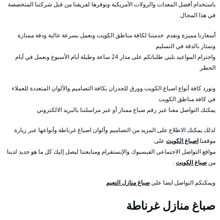
باستخدام أفضل المعدات والرولات الأمريكية ونوفرها لفريقنا من قبل شركتنا المتخصصة
في هذا المجال
أسعارنا مميزة ونقدم خدمتنا لكافة مناطق الكويت ونعمل بسرعة عالية ودقة ممتازة
ونمتاز بالدقة في التسليم
واحترام المواعيد نلبي طلباتكم على مدار 24 ساعة وطيلة أيام الأسبوع ونعمل في أيام
الحظر
ونورد كافة أنواع اصباغ الكويت وورق للجدران بكافة التصاميم والألوان المتعددة للعملاء
في كافة مناطق الكويت
يمكنك التواصل معنا عبر رقم صباغ ممتاز أو عبر مراسلتنا بالبريد الالكتروني
لذلك يمكنك الاطلاع على المزيد من التصاميم وألوان اصباغ غرناطة وأنواعها عبر زيارة
موقعنا
اصباغ الكويت
على
مواقع التواصل الاجتماعي الفيسبوك والإنستقرام ومتابعتنا ليصل إليك كل ما هو جديد لدينا
من
صباغ الكويت
.
ويمكنكم التواصل ايضا على
صباغ منازل النعيم
صباغ منازل غرناطة