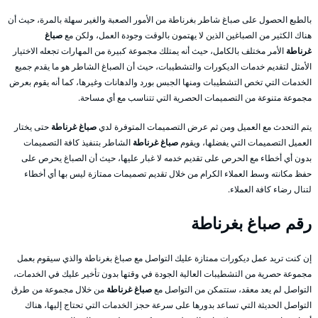
بالطبع الحصول على صباغ شاطر بغرناطة من الأمور الصعبة والغير سهلة بالمرة، حيث أن
هناك الكثير من الصباغين الذين لا يهتمون بالوقت وجودة العمل، ولكن مع
صباغ
غرناطة
الأمر مختلف بالكامل، حيث أنه يمتلك مجموعة كبيرة من المهارات تجعله الاختيار
الأمثل لتقديم خدمات الديكورات والتشطيبات، حيث أن الصباغ الشاطر هو ما يقدم جميع
الخدمات التي تخص التشطيبات ومنها الجبس بورد والدهانات وغيرها، كما أنه يقوم بعرض
مجموعة متنوعة من التصميمات الحصرية التي تتناسب مع أي مساحة.
يتم التحدث مع العميل ومن ثم عرض التصميمات المتوفرة لدي
صباغ غرناطة
حتى يختار
العميل التصميمات التي يفضلها، ويقوم
صباغ غرناطة
الشاطر بتنفيذ كافة التصميمات
بدون أي أخطاء مع الحرص على تقديم خدمه لا غبار عليها، حيث أن الصباغ يحرص على
حفظ مكانته وسط العملاء الكرام من خلال تقديم تصميمات ممتازة ليس بها أي أخطاء
لتنال رضاء كافة العملاء.
رقم صباغ بغرناطة
إن كنت تريد عمل ديكورات ممتازة عليك التواصل مع صباغ بغرناطة والذي سيقوم بعمل
مجموعة حصرية من التشطيبات العالية الجودة في وقتها بدون تأخير عليك في الخدمات،
التواصل لم يعد معقد، ستتمكن من التواصل مع
صباغ غرناطة
من خلال مجموعة من طرق
التواصل الحديثة التي تساعد بدورها على سرعة حجز الخدمات التي تحتاج إليها، هناك