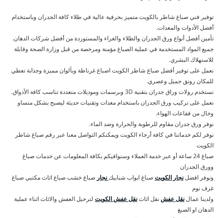
توفير فني صباغ شاطر بالكويت متميز بحرفية عالية في طلاء كافة الجدران وباستخدام
أفضل الأدوات والمعدات.
تأمين أفضل أنواع ورق الجدران والطلاء والغراء والمستوردة من أفضل شركات الدهان.
جميع المواد المستخدمة في عملية الصباغ مؤمنة ومرخصة من قبل وزارة الصحة وقابلة
للاستهلاك البشري.
نعمل على توفير أفضل صباغ شاطر الكويت اصباغ غرناطة وبألوان مميزة وجذابة تعطي
للمكان رونق جميل وعصري.
نستخدم رولات وراق جدران بتقنية 3D وبرسمات وموديلات متعددة تناسب كافة الأذواق.
نعمل على تركيب ورق الجدران باستخدام معدات وتقنيات حديثة ليصبح بشكل متساو
وخال من فقاعات الهواء.
نوفر ورق جدران مقاوم للرطوبة والحرارة وضد الماء.
نوفر لكم خدماتنا في كافة أرجاء الكويت ويمكنكم التواصل معنا عبر رقم صباغ شاطر
الكويت
صباغ 24 ساعة أو عبر خدمة العملاء وسنوافيكم بكافة المعلومات عن خدمات صباغ
وورق الجدران
ونوفر افضل
نجار الكويت
صباغ ابواب شبابيك
نجار
صباغ خشب صباغ اثاث مكتبي صباغ
غرف نوم
ولدينا عمال
نقل عفش
نقل اثاث
نقل عفش الكويت
لترحيل العفش والاثاث اثناء عملية
الدهان او الصبغ