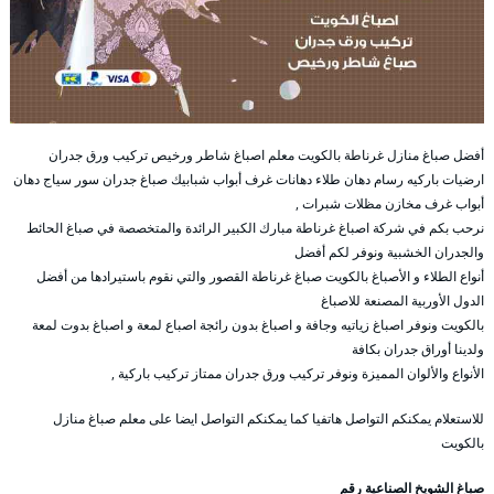
أفضل صباغ منازل غرناطة بالكويت معلم اصباغ شاطر ورخيص تركيب ورق جدران
ارضيات باركيه رسام دهان طلاء دهانات غرف أبواب شبابيك صباغ جدران سور سياج دهان
أبواب غرف مخازن مظلات شبرات ,
نرحب بكم في شركة اصباغ غرناطة مبارك الكبير الرائدة والمتخصصة في صباغ الحائط
والجدران الخشبية ونوفر لكم أفضل
أنواع الطلاء و الأصباغ بالكويت صباغ غرناطة القصور والتي نقوم باستيرادها من أفضل
الدول الأوربية المصنعة للاصباغ
بالكويت ونوفر اصباغ زياتيه وجافة و اصباغ بدون رائجة اصباع لمعة و اصباغ بدوت لمعة
ولدينا أوراق جدران بكافة
الأنواع والألوان المميزة ونوفر تركيب ورق جدران ممتاز تركيب باركية ,
للاستعلام يمكنكم التواصل هاتفيا كما يمكنكم التواصل ايضا على معلم صباغ منازل
بالكويت
صباغ الشويخ الصناعية رقم