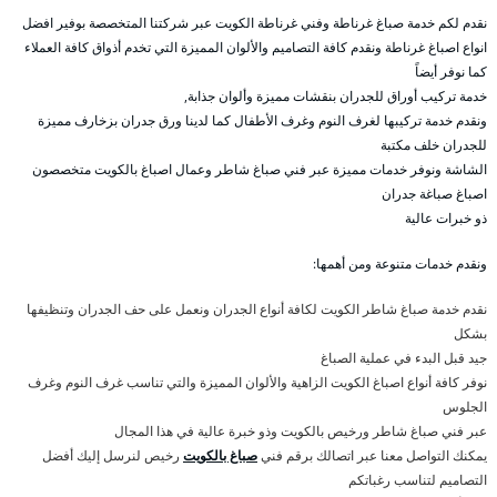
نقدم لكم خدمة صباغ غرناطة وفني غرناطة الكويت عبر شركتنا المتخصصة بوفير افضل
انواع اصباغ غرناطة ونقدم كافة التصاميم والألوان المميزة التي تخدم أذواق كافة العملاء
كما نوفر أيضاً
خدمة تركيب أوراق للجدران بنقشات مميزة وألوان جذابة,
ونقدم خدمة تركيبها لغرف النوم وغرف الأطفال كما لدينا ورق جدران بزخارف مميزة
للجدران خلف مكتبة
الشاشة ونوفر خدمات مميزة عبر فني صباغ شاطر وعمال اصباغ بالكويت متخصصون
اصباغ صباغة جدران
ذو خبرات عالية
ونقدم خدمات متنوعة ومن أهمها:
نقدم خدمة صباغ شاطر الكويت لكافة أنواع الجدران ونعمل على حف الجدران وتنظيفها
بشكل
جيد قبل البدء في عملية الصباغ
نوفر كافة أنواع اصباغ الكويت الزاهية والألوان المميزة والتي تناسب غرف النوم وغرف
الجلوس
عبر فني صباغ شاطر ورخيص بالكويت وذو خبرة عالية في هذا المجال
يمكنك التواصل معنا عبر اتصالك برقم فني
صباغ بالكويت
رخيص لنرسل إليك أفضل
التصاميم لتناسب رغباتكم