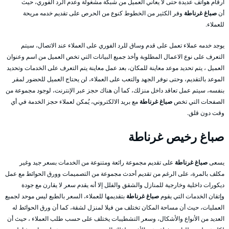
أرقام هواتف عديدة حتى لا يعاني العميل من شبكة مشغولة وعدم الرد الفوري، حيث
أن
صباغ غرناطة
وفر الكثير من الخطوط كنوع من الحرص على تقديم خدمه مريحة
للعملاء.
يوجد خدمه عملاء تعمل على قدم وساق للرد الفوري على العملاء عند الاتصال، سيتم
التعرف على نوع الاعمال المطلوبة وأخذ جميع البيانات التي تخص العميل من اسم وعنوان
العميل ، يتم تحديد موعد معاينة للمكان، بعد عمل معاينة يتم التعرف على الخدمات وتحديد
الموعد بالتقديم، وحتى نوفر الجهد والتعب على العملاء، لن يحتاج العميل للحضور لمقر
بنفسه، سيتم عمل تعاقد داخل منزلك، كما أن هناك حجز عبر الإنترنت، لوجود مجموعة من
الصفحات التي تخص
صباغ غرناطة
مع بريد الالكتروني، يُمكن لعملاء حجز الخدمة في أي
وقت دون قلق.
صباغ رخيص غرناطة
يسعى
صباغ غرناطة
على تقديم مجموعة رائعة ومتنوعة من الخدمات بسعر جيد وغير
مكلف بالمرة، على الرغم من تقديم أحدث مجموعة من التصميمات وورق الحوائط مع عمل
ديكورات داخلية وخارجية للمنازل والشقق والفلل إلا أنه يقدم سعر لا يقارن مع جودة
وإتقان الخدمات التي يقوم
صباغ غرناطة
بتقديمها للعملاء، السعر بالطبع ليس موحد لجميع
العمليات، حيث أن مساحة المكان تختلف من فيلا لمنزل لشقة، كما أن ورق الحوائط له
العديد من الأنواع والأشكال، وسعر التشطيبات يختلف على حسب طلب العملاء ، حيث أن