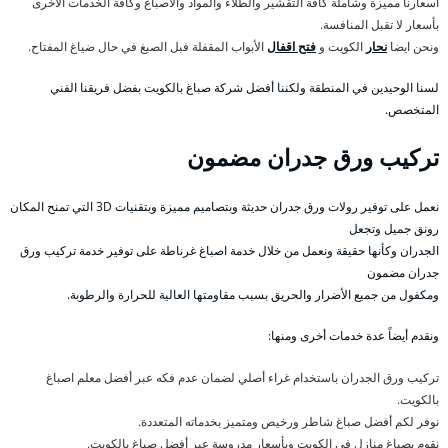
أسعارنا مميزة وشاملة كافة التقشير والطلاء والمواد والاصباغ وكافة الخدمات الأخرى
بأسعار لا تقبل المنافسة.
ونحن ايضا
نحار
الكويت و
فتح اقفال
الأبواب المقفلة فبل الصبغ في حال ضياغ المفتاح.
لسنا الوحيدين في المنطقة ولكننا أفضل شركة صباغ بالكويت بفضل فريقنا الفني
المتخصص.
تركيب ورق جدران مضمون
نعمل على توفير رولات ورق جدران حديثة وبتصاميم مميزة وبتقنيات 3D التي تمنح المكان
رونق جميل وتجعل
الجدران وكأنها حقيقة ونعمل من خلال خدمة اصباغ غرناطة على توفير خدمة تركيب ورق
جدران مضمون
ومكفول من جميع الأضرار والحريق بسبب مقاومتها العالية للحرارة والرطوبة.
ونقدم أيضاً عدة خدمات أخرى ومنها:
تركيب ورق الجدران باستخدام غراء أصلي لضمان عدم فكه عبر أفضل معلم اصباغ
بالكويت.
نوفر لكم أفضل صباغ شاطر ورخيص ومتميز بخدماته المتعددة.
نقوم بصباغ منازل في الكويت وبأسعار مدروسة عبر أفضل صباغ بالكويت.