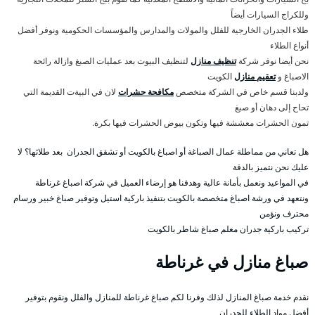
وللكراج السيارات أيضاً
طلاء الجدران الخارجية للفلل والمولات والمدارس والمؤسسات الحكومية ونوفر أفضل
أنواع الطلاء
نحن أيضا نوفر شركة
تنظيف منازل
لتنظيف البيوت بعد عمليات الصبغ وازالة رائحة
الاصباغ و
تعقيم منازل
الكويت
ولدبنا قسم خاص في الشركة متخصص
مكافحة حشرات
لان في البيةت القديمة التي
تحاح إلى دهان أو صبغ
تمون الحشرات معششة فيها وتكون بيوض الحشرات فيها بكرة.
هل تعاني من مماطلة عمال الصباغة أو اصباغ بالكويت أو تشقق الجدران بعد طلائها؟ لا
عليك نحن نتميز بالدقة
في المواعيد ونعمل بأمانة عالية وهدفنا هو إرضاء العميل في شركة اصباغ غرناطة
ونتعهد في ورشة اصباغ متخصصة بالكويت بتنفيذ باركية استيل وتوفير صباغ خبير ورسام
محترف ونؤمن
تركيب باركية جدران معلم صباغ شاطر بالكويت
صباغ منازل في غرناطة
نقدم خدمة صباغ المنازل لذلك وفرنا لكم صباغ غرناطة للمنازل والفلل ونقوم بتوفير
أفضل مواد الطلاء للجدران