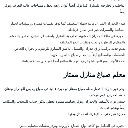
الداخلية والخارجية للمنازل كما نوفر أيضاً ألوان زاهية تعطي مساحات عالية للغرف ونوفر
أيضاً
طلاء للجدران المنازل مائية سهلة التنظيف كما نوفر نقشات مميزة ورسومات لجدار
الشاشة والممرات عبر فني صباغ غرناطة
الخبرة في طلاء الجدران الخشبية الخارجية للمنزل واستخدام الدهان الخاص بالخشب
والمقاوم للرطوبة والعث وتقلبات الجو المختلفة
نقدم خدمة تركيب ورق جدران والفينيل اللاصق المقاوم للرطوبة والحرارة الخاص
للحمامات والمطابخ أيضاً بيد معلم صباغ شاطر بالكويت
طلاء الأبواب وبخ الموبيليا وغرف النوم والمطابخ أيضاً عبر فني صباغ غرناطة
معلم صباغ منازل ممتاز
نوفر عبر شركتنا أفضل معلم صباغ ممتاز ذو خبرة عالية في صباغ رخيص للجدران ودهان
كافة الجدران نقوم بتركيب
جيبس بورد للأسقف والجدران ونوفر تصاميم مميزة تعطي ديكور جذاب للمحلات والمكاتب
أيضاً ونقدم خدمات
مميزة عبر فني صباغ غرناطة ممتاز ومنها:
الخبرة في التعامل مع كافة أنواع الصباغ الأوروبية ونوفر نقشات مخملية مميزة