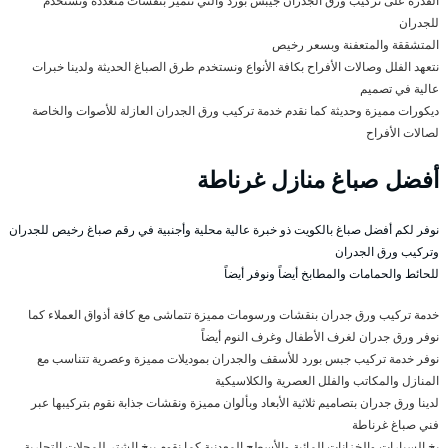
القدرة على تركيب ورق الجدران جيبس بورد والتي تتميز بنقشات متعددة وتستخدم
للجدران
المتشققة والمتعفنة وبسعر رخيص
نتعهد الفلل وصالات الأفراح بكافة الأنواع ونستخدم طرق الصباغ الحديثة ولدينا خبرات
عالية في تصميم
ديكورات مميزة وحديثة كما نقدم خدمة تركيب ورق الجدران العازلة للأصوات والخاصة
لصالات الأفراح
أفضل صباغ منازل غرناطة
نوفر لكم أفضل صباغ بالكويت ذو خبرة عالية محلية وأجنبية في رقم صباغ رخيص للجدران
وتركيب ورق الجدران
للحائط والحمامات والمطابخ أيضاً ونوفر أيضاً
خدمة تركيب ورق جدران بنقشات ورسومات مميزة تتماشى مع كافة أذواق العملاء كما
نوفر ورق جدران لغرف الأطفال وغرف النوم أيضاً
نوفر خدمة تركيب جبس بورد للأسقف والجدران بموديلات مميزة وعصرية تتناسب مع
المنازل والمكاتب والفلل العصرية والكلاسيكية
لدينا ورق جدران بتصاميم ثلاثية الأبعاد وبألوان مميزة ونقشات جذابة نقوم بتركيبها عبر
فني صباغ غرناطة
بخ السيارات والخزانات المائية والأسطح المعدنية كما نقوم ببخ الشتر للمحلات التجارية