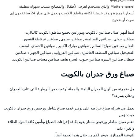
Matte enamel والذي يستخدم لغرف الأطفال والمطابخ بسبب سهولة تنظيفه
أسعارنا مميزة ونوفر خدمتنا لكافة مناطق الكويت ونعمل على مدار 24 ساعة دون إي
صوت أو ضجيج
لدينا أمهر عمال صباعين بالكويت وموزعين بجميع مناطق الكويت كالتالي:
صباعين حولي , صباعين السالمية , صباعين سلوى , صباغين غرناطة القصور
العدان صباعين صباح السالم , صباغين مبارك الكبير , صباغين الاحمدي المنقف
الفحيحيل صباغين المنطقة العاشرة , صباغين الفروانية , صباغين الجهراء صباغين
خيطان صباغين السرة صباعين جنوب السرة هاتف صباغين مساجد صباغين الكويت.
صباغ ورق جدران بالكويت
هل ضجرتم من ألوان الجدران الباهتة والمملة أو تعبت من الرطوبة التي تتلف الجدران
ودهان بسرعة؟
نعمل في شركة صباغ غرناطة على توفير خدمة صباغ شاطر ورخيص ورق جدران بالكويت
حيث نؤمن
معلم صباغ شاطر ورخيص ممتاز يقوم بكافة إجراءات الصباغ وتأمين كافة المواد الطلاء
والغراء ذات
النوعية الممتازة. ونوفر لكم من خلال هذه الخدمة أيضاً: