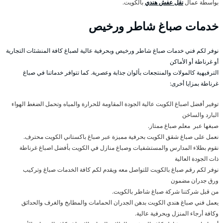
بواسطة عمال
نقل عفش هندي
بالكويت.
خدمات صباغ شاطر ورخيص
نوفر لكم فني خدمات صباغ شاطر ورخيص وبحرفية عالية لصباغ كافة المنشئات التجارية
أو غرناطة أو الأماكن
الترفيهية كالمولات والمنتجعات بألوان جذابة وعصرية. كما تتوافر خدماتنا في صباغ
غرناطة بمزايا أخرى:
توفير أفضل اصباغ الكويت عالية الجودة المقاومة للحرارة والمياه وتحمل الضغط الهواء
البارد والساخن
صبغها عبر معلم صباغ ممتاز.
نعمل على صباغ شقق الكويت بحرفية مميزة عبر صباغ باكستاني الكويت محترف.
نقوم بطلاء المدارس والمستشفيات وصباغ منازل في الكويت بأفضل اصباغ غرناطة
ذات الجودة العالية
نوفر لكم رقم صباغ بالكويت للتواصل معه ويقدم لكم كافة الخدمات صباغ وتركيب
ورق جدران مضمون
من قبل شركتنا شركة صباغ شاطر بالكويت.
يعمل فني صباغ هندي الكويت بدهن الجدران الحمامات والمطابخ والغرف والحدائق
وكافة أرجاء المنزل وبحرفية عالية.