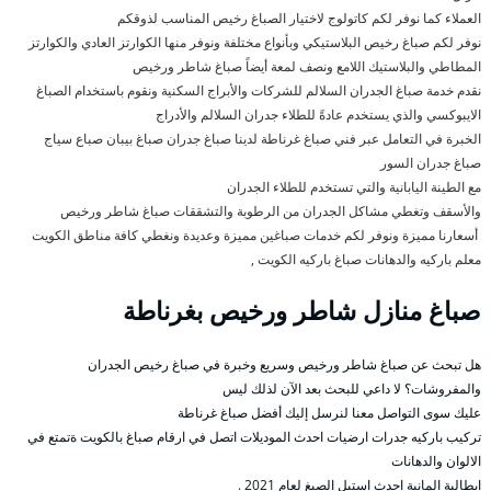
العملاء كما نوفر لكم كاتولوج لاختيار الصباغ رخيص المناسب لذوقكم
نوفر لكم صباغ رخيص البلاستيكي وبأنواع مختلفة ونوفر منها الكوارتز العادي والكوارتز
المطاطي والبلاستيك اللامع ونصف لمعة أيضاً صباغ شاطر ورخيص
نقدم خدمة صباغ الجدران السلالم للشركات والأبراج السكنية ونقوم باستخدام الصباغ
الايبوكسي والذي يستخدم عادةً للطلاء جدران السلالم والأدراج
الخبرة في التعامل عبر فني صباغ غرناطة لدينا صباغ جدران صباغ بيبان صباع سياج
صباغ جدران السور
مع الطينة اليابانية والتي تستخدم للطلاء الجدران
والأسقف وتغطي مشاكل الجدران من الرطوبة والتشققات صباغ شاطر ورخيص
أسعارنا مميزة ونوفر لكم خدمات صباغين مميزة وعديدة ونغطي كافة مناطق الكويت
معلم باركيه والدهانات صباغ باركيه الكويت ,
صباغ منازل شاطر ورخيص بغرناطة
هل تبحث عن صباغ شاطر ورخيص وسريع وخبرة في صباغ رخيص الجدران
والمفروشات؟ لا داعي للبحث بعد الآن لذلك ليس
عليك سوى التواصل معنا لنرسل إليك أفضل صباغ غرناطة
تركيب باركيه جدرات ارضيات احدث الموديلات اتصل في ارقام صباغ بالكويت ةتمتع في
الالوان والدهانات
ايطالية المانية احدث استيل الصبغ لعام 2021 .