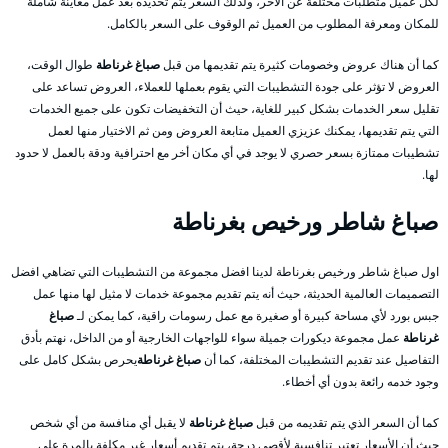
لكل عميل متطلبات مختلفة عن الأخر، ولذلك السعر يتم تحديده بعد عمل معاينة شاملة
للمكان ومعرفة المطلوب من العميل ثم الوقوف على السعر بالكامل.
كما أن هناك عروض وخصومات كثيرة يتم تقديمها من قبل
صباغ غرناطة
طوال الوقت،
العروض لا تؤثر على جودة التشطيبات التي يقوم بعملها للعملاء، العروض تساعد على
تقليل سعر الخدمات بشكل كبير للغاية، حيث أن التخفيضات تكون على جميع الخدمات
التي يتم تقديمها، يمكنك عزيزي العميل متابعة العروض ومن ثم الاختيار منها لعمل
تشطيبات ممتازة بسعر حصري لا يوجد في أي مكان أخر مع احترافية ودقة بالعمل لا حدود
لها.
صباغ شاطر ورخيص بغرناطة
اول صباغ شاطر ورخيص بغرناطة لدينا افضل مجموعة من التشطيبات التي تضاهي افضل
التصميمات العالمية الحديثة، حيث أنه يتم تقديم مجموعة خدمات لا مثيل لها منها عمل
جبس بورد لأي مساحة كبيرة أو صغيرة مع عمل رسومات راقية، كما يمكن لـ
صباغ
غرناطة
عمل مجموعة ديكورات جميلة سواء للواجهات الخارجية أو من الداخل، نهتم بأدق
التفاصيل عند تقديم التشطيبات المختلفة، كما أن
صباغ غرناطة
يحرص بشكل كامل على
وجود خدمه رائعة بدون أي أخطاء.
كما أن السعر الذي يتم تقديمه من قبل
صباغ غرناطة
لا يقبل أي منافسة من أي شخص
حيث أن الأسعار تعتبر تنافسية لأقصى درجة، يتم تقديم أسعار غير مكلفة بالمرة على