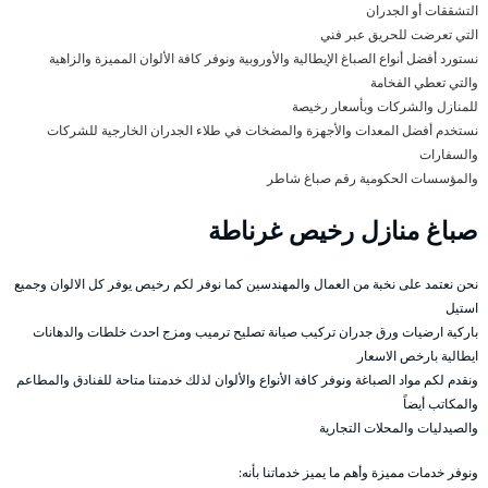
التشققات أو الجدران
التي تعرضت للحريق عبر فني
نستورد أفضل أنواع الصباغ الإيطالية والأوروبية ونوفر كافة الألوان المميزة والزاهية
والتي تعطي الفخامة
للمنازل والشركات وبأسعار رخيصة
نستخدم أفضل المعدات والأجهزة والمضخات في طلاء الجدران الخارجية للشركات
والسفارات
والمؤسسات الحكومية رقم صباغ شاطر
صباغ منازل رخيص غرناطة
نحن نعتمد على نخبة من العمال والمهندسين كما نوفر لكم رخيص يوفر كل الالوان وجميع
استيل
باركية ارضيات ورق جدران تركيب صيانة تصليح ترميب ومزج احدث خلطات والدهانات
ايطالية بارخص الاسعار
ونقدم لكم مواد الصباغة ونوفر كافة الأنواع والألوان لذلك خدمتنا متاحة للفنادق والمطاعم
والمكاتب أيضاً
والصيدليات والمحلات التجارية
ونوفر خدمات مميزة وأهم ما يميز خدماتنا بأنه: