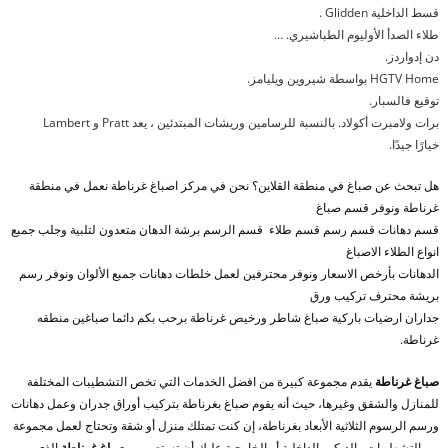
قسط الداخلية Glidden .
طلاء الصدأ الأوليوم الطباشيري. …
دن إدواردز.
HGTV Home بواسطة شيروين ويليامز.
توقيع فالسبار.
برات ولامبرت أكولاد. بالنسبة للرسامين وريشات المبتدئين ، يعد Pratt و Lambert
خيارًا جيدًا.
هل تبحث عن صباغ في منطقة القلاين؟ نحن في مركز اصباغ غرناطة نعمل في منطقة
غرناطة ونوفر قسم صباغ
قسم دهانات قسم رسم قسم طلاء قسم الرسم برشة الدهان متعدون لتلبية وجلب جمبع
انواع الطلاء الاصباغ
الدهانات بأرخص الاسعار ونوفر محترفين لعمل خلطات دهانات جمبع الألوان ونوفر رسم
بريشة محترف تركيب ورق
جداران ارضيات باركية صباغ شاطر ورخيص غرناطة برحب بكم دائما صباغين منطقه
غرناطة.
صباغ غرناطة
يقدم مجموعة كبيرة من افضل الخدمات التي تخص التشطيبات المختلفة
للمنازل والشقق وغيرها، حيث أنه يقوم صباغ بغرناطة بتركيب أوراق جدران وعمل دهانات
ورسم الرسوم الثلاثية الأبعاد بغرناطة، إن كنت تمتلك منزل أو شقة وتحتاج لعمل مجموعة
من التشطيبات والديكور الداخلية أو الخارجية عليك أن تستعين ب
صباغ غرناطة
الذي