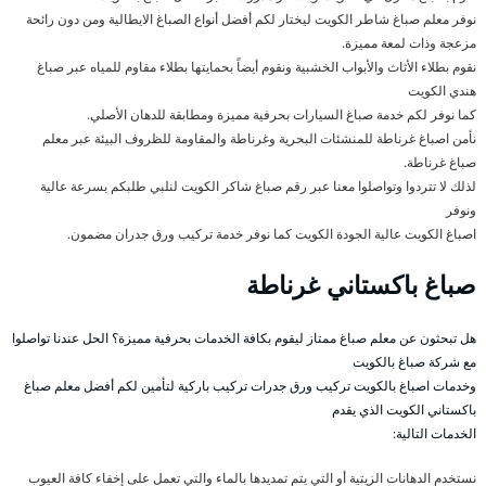
نوفر معلم صباغ شاطر الكويت ليختار لكم أفضل أنواع الصباغ الايطالية ومن دون رائحة
مزعجة وذات لمعة مميزة.
نقوم بطلاء الأثاث والأبواب الخشبية ونقوم أيضاً بحمايتها بطلاء مقاوم للمياه عبر صباغ
هندي الكويت
كما نوفر لكم خدمة صباغ السيارات بحرفية مميزة ومطابقة للدهان الأصلي.
نأمن اصباغ غرناطة للمنشئات البحرية وغرناطة والمقاومة للظروف البيئة عبر معلم
صباغ غرناطة.
لذلك لا تتردوا وتواصلوا معنا عبر رقم صباغ شاكر الكويت لنلبي طلبكم بسرعة عالية
ونوفر
اصباغ الكويت عالية الجودة الكويت كما نوفر خدمة تركيب ورق جدران مضمون.
صباغ باكستاني غرناطة
هل تبحثون عن معلم صباغ ممتاز ليقوم بكافة الخدمات بحرفية مميزة؟ الحل عندنا تواصلوا
مع شركة صباغ بالكويت
وخدمات اصباغ بالكويت تركيب ورق جدرات تركيب باركية لتأمين لكم أفضل معلم صباغ
باكستاني الكويت الذي يقدم
الخدمات التالية:
نستخدم الدهانات الزيتية أو التي يتم تمديدها بالماء والتي تعمل على إخفاء كافة العيوب