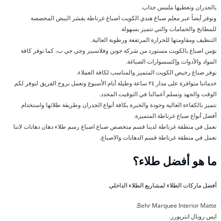
بالجدران وتعطيها ملمس جذاب.
ونوفر أيضاً عبر معلم صباغ هندي الكويت اصباغ غرناطة بقشر البيض المخصصة
للمطابخ والحمامات والتي تتميز بسهولة
التنظيف ومقاومتها للحرارة المرتفعة ورطوبة العالية.
نؤمن اصباغ بالكويت مستورد من شركة جونن وفلاسبير وجي جي ب، كما نوفر كافة
المواد والأدوات وإكسسوارات الصباغة.
نوفر صباغ رخيص الكويت المتميز والمناسب لكافة العملاء.
خدماتنا متوافرة على مدار ٢٤ ساعة وطيلة أيام الأسبوع ونعمل بروح الفريق لنوفر لكم
الوقت والجهد ونسلم أعمالنا في التوقيت المحدد.
نتميز بالكفاءة العالية وجودة والخبرة بكافة أنواع الجدران وطريقة طلائها واستخدام
أفضل أنواع صباغ غرناطة المتميزة.
نعمل في منطقة غرناطة لدينا قسم متخصص صباغ اصباغ رسم طلاء دهان دهانات لاننا
نعمل في منطقة غرناطة قسم الدهانات والاصباغ.
ما هو أفضل طلاء؟
أفضل ماركات الطلاء لمشاريع الطلاء الداخلي
Behr Marquee Interior Matte.
ايس رويال انتريورز.