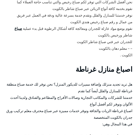
نحن أفضل الشركات التي توفر لكم صباغ رخيص والتي تناسب حاجة العملاء كما
نقوم بخدمة كافة أنواع الزبائن عبر صباغ شاطر بالكويت
نوفر خدمتنا للمنازل والفلل ونقدم خدمة بسرعة عالية ودقة في العمل عبر فريق
من عمال و رقم صباغ رخيص هندي الكويت
نقوم بوضع مواد عازلة للجدران ومعالجة كافة أشكال الرطوبة قبل بدء عملية
صباغ
شاطر ورخيص بالكويت
للجدران عبر فني صباغ شاطر الكويت
– – معلم دهان بالكويت
الكويت .
اصباغ منازل غرناطة
هل تريد تجديد منزلك وإضافة مميزات للديكور المنزل؟ نحن نوفر لك خدمة صباغ منظقة
غرناطة للمنازل والفلل أيضاً كما نقدم
خدمتنا للشركات والمكاتب التجارية وصالات الأفراح والمطاعم والفنادق ولدينا أحدث
الألوان ونوفر لكم أفضل أنواع
اصباغ غرناطة الزيات والجافة ونوفر خدمات مميزة عبر صباغ محترف معلم تركيب ورق
جدران بالكويت المتخصصة
في هذا المجال وهي: