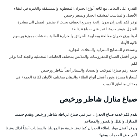
القدرة على التعامل مع كافة أنواع الجدران المعطوبة والمتشققة والخبرة في انتقاء
الأفضل والمناسب لمشكلة الجدار وبسعر رخيص
نوفر لكم للجدران بدون رائحة وسريع الجفاف بحيث لا يضطر العميل الى مغادرة
المنزل ونوفر خدمتنا عبر فني صباغ غرناطة
لدينا ورق جدران معالجة ومقاومة للحرائق والحرارة العالية بنقشات مميزة ورسوم
ثلاثية الأبعاد
وتستخدم للمطابخ المنزلية والمحلات التجارية
نؤمن أفضل الصباغ للمفروشات والملابس بمختلف الخامات المخملية والجلد كما نوفر
لكم
خدمة رقم صباغ الموكيت والسجاد والستائر أيضاً شاطر ورخيص
أسعارنا مميزة ونورد أفضل أنواع الطلاء والدهان بمختلف الألوان لكافة العملاء في
مختلف مناطق الكويت
صباغ منازل شاطر ورخيص
نقدم لكم خدمة صباغ الجدران عبر فني صباغ غرناطة شاطر ورخيص ونقدم خدمتنا
للمنازل والفلل والقصور والمطاعم
ونوفر أفضل مواد للطلاء الجدران كما نوفر خدمة بخ الموبيليا والسيارات أيضاً لذلك وفرنا
لكم بعض الخدمات ومنها: