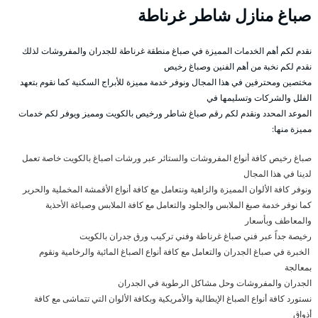
صباغ منازل شاطر غرناطة
نقدم لكم أهم الخدمات المميزة في صباغ منطقة غرناطة للجدران والمفروشات لذلك
نقدم لكم نخبة من أهم الفنين وصباغ رخيص
مختصين ومحترفين في هذا المجال ونوفر خدمة مميزة للأبراج السكنية كما نقوم بتعهد
الفلل والشركات وتسليمها في
الموعد المحدد ونقدم لكم رقم صباغ شاطر ورخيص بالكويت ومميز ويوفر لكم خدمات
مميزة منها:
صباغ رخيص كافة أنواع المفروشات والستائر عبر ورشات اصباغ بالكويت خاصة تعمل
لدينا في هذا المجال
ونوفر كافة الألوان المميزة والزاهية ونتعامل مع كافة أنواع الأقمشة المخملية والحرير
كما نوفر خدمة صبغ الملابس والجلود والتعامل مع كافة الملابس وصباغة الأحذية
والمعاطف وبأسعار
رخيصة جداً عبر فني صباغ غرناطة وفني تركيب ورق جدران بالكويت
الخبرة في صباغ الجدران والتعامل مع كافة أنواع الصباغ المائية والرخامية ونقوم
بمعالجة
الجدران والمفروشات وحل مشاكل الرطوبة في الجدران
نستورد كافة أنواع الصباغ الإيطالية والأمريكية وبكافة الألوان التي تتماشى مع كافة
أذواق