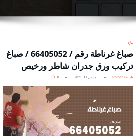
صباغ
صباغ غرناطة رقم / 66405052 / صباغ
تركيب ورق جدران شاطر ورخيص
بواسطة ammar
مارس 11, 2021
0