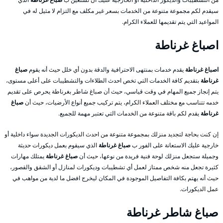
سيقدم لكم مجموعة متنوعة من الخدمات بسعر غير مكلف مع التزام لا مثيل له في
المواعيد التي يتم تقديمها للعملاء الكرام.
اصباغ غرناطة
اصباغ غرناطة
يقدم خدمات بمنتهى الاحترافية والدقة بدون أي خلل حيث أنه يقوم
صباغ
غرناطة
بتقديم كافة الخدمات التي تخص احدث الطلاءات والتشطيبات على أعلى مستوى،
يتم إنجاز جميع المهام في وقت قياسي، حيث أن صباغ شاطر بغرناطة يحرص على تقديم
خدمه تتناسب مع مختلف العملاء الكرام، يتم تركيب جميع أنواع الأرضيات، حيث أن
صباغ
غرناطة
يقدم لكم باقة متنوعة من الخدمات التي تعتبر مهمة للجميع.
إن كنت بحاجة لتجديد منزلك بمجموعة متنوعة من احدث الديكورات الجديدة سواء داخلية أو
خارجية عليك الاستعانة على الفور ب
صباغ غرناطة
الذي سيقوم بعمل ديكورات حديثة
وجميلة ستجعل منزلك لوحة فنية فريدة من نوعها، حيث أن
صباغ غرناطة
يمتلك مهارات
كثيرة تجعل منه شخص ممتاز لعمل أي تشطيبات وديكورات لمنازل أو الشقق والقصور،
حيث أنه يهتم بكافة التفاصيل الموجودة في المكان ليخرج افضل ما لدية من مواهب في
عمل الديكورات.
صباغ شاطر غرناطة