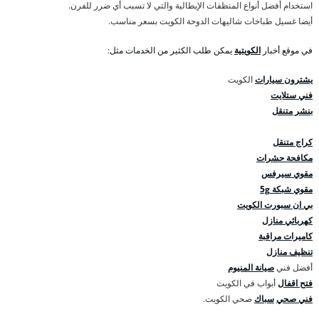
استخدام أفضل أنواع المنظفات الإيطالية والتي لا تسبب أي ضرر للفرن.
أيضا غسيل طباخات شاليهات الدوحة الكويت بسعر مناسب.
في موقع أخبار
الكويتية
يمكن طلب الكثير من الخدمات مثل:
يشترون سيارات
الكويت
فني ستلايت
بنشر متنقل
كراج متنقل
مكافحة حشرات
مقوي سيرفس
مقوي شبكة 5g
بي ان سبورت الكويت
كهربائي منازل
كاميرات مراقبة
تنظيف منازل
أفضل فني
صيانة المنيوم
فتح اقفال
أبواب في الكويت
فني صحي
سباك
صحي الكويت.