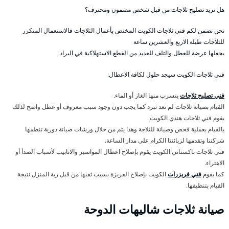
هل تريد تصليح ثلاجات من قبل شخص مضمون ومحترف؟
نحن نضمن لكم فني ثلاجات الكويت المختص بأعمال الثلاجات فالاستعمال المتكرر
للثلاجات طيلة الاربع والعشرين ساعة
يجعلها عرضة للعطل والتلف للعديد من القطع الاستهلاكية في البراد.
فني ثلاجات الكويت سيجد حلول لكافة الاعطال:
فني تصليح ثلاجات
يتسرب منها الغاز أو الماء.
القيام بصيانة ثلاجات لم تعد تبرد كما يجب دون وجود سبب معروف أو عطل واضح لذلك
يقوم فني ثلاجات هندي الكويت
بالقيام بعملية فحص وصيانة للثلاجة وهذا يتم من خلال ورشات صيانة دورية تنظمها
شركتنا وتقدمها لزبائننا الكرام على مدار الساعة.
فني ثلاجات باكستاني الكويت يقوم بإصلاح اعطال المواسير والانابيب لأسباب الصدأ أو
الاهتراء.
كما يقوم
فني فريزرات
الكويت بإصلاح الفريزة بسبب ثقبها من قبل ربة المنزل نتيجة
القيام بتنظيفها.
صيانة ثلاجات شاليهات الدوحة