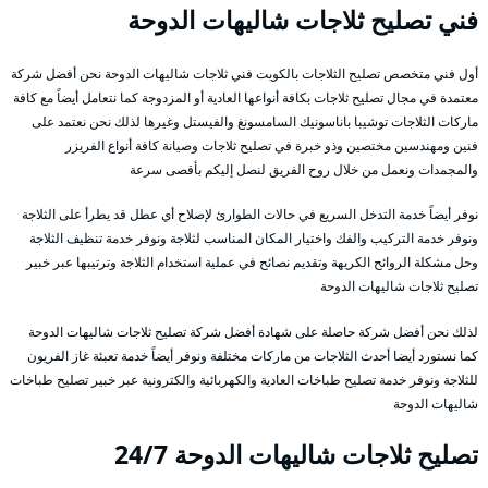
فني تصليح ثلاجات شاليهات الدوحة
أول فني متخصص تصليح الثلاجات بالكويت فني ثلاجات شاليهات الدوحة نحن أفضل شركة
معتمدة في مجال تصليح ثلاجات بكافة أنواعها العادية أو المزدوجة كما نتعامل أيضاً مع كافة
ماركات الثلاجات توشيبا باناسونيك السامسونغ والفيستل وغيرها لذلك نحن نعتمد على
فنين ومهندسين مختصين وذو خبرة في تصليح ثلاجات وصيانة كافة أنواع الفريزر
والمجمدات ونعمل من خلال روح الفريق لنصل إليكم بأقصى سرعة
نوفر أيضاً خدمة التدخل السريع في حالات الطوارئ لإصلاح أي عطل قد يطرأ على الثلاجة
ونوفر خدمة التركيب والفك واختيار المكان المناسب لثلاجة ونوفر خدمة تنظيف الثلاجة
وحل مشكلة الروائح الكريهة وتقديم نصائح في عملية استخدام الثلاجة وترتيبها عبر خبير
تصليح ثلاجات شاليهات الدوحة
لذلك نحن أفضل شركة حاصلة على شهادة أفضل شركة تصليح ثلاجات شاليهات الدوحة
كما نستورد أيضا أحدث الثلاجات من ماركات مختلفة ونوفر أيضاً خدمة تعبئة غاز الفريون
للثلاجة ونوفر خدمة تصليح طباخات العادية والكهربائية والكترونية عبر خبير تصليح طباخات
شاليهات الدوحة
تصليح ثلاجات شاليهات الدوحة 24/7