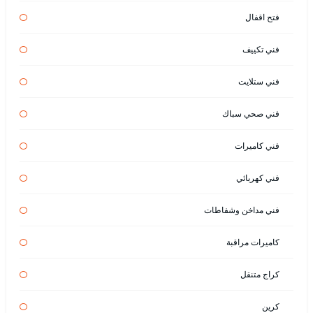
فتح اقفال
فني تكييف
فني ستلايت
فني صحي سباك
فني كاميرات
فني كهربائي
فني مداخن وشفاطات
كاميرات مراقبة
كراج متنقل
كرين