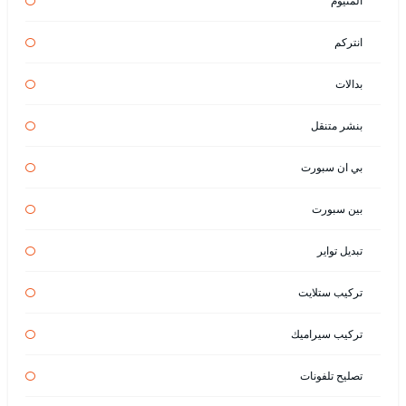
المنيوم
انتركم
بدالات
بنشر متنقل
بي ان سبورت
بين سبورت
تبديل تواير
تركيب ستلايت
تركيب سيراميك
تصليح تلفونات