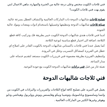
فني ثلاجات الكويت مختص وعلى درجة عالية من الخبرة والمهارة، ماهي الاعمال ابتي
يقوم بهت فني ثلاجات الكويت؟
تصليح ثلاجات
شاليهات الدوحة ذات الماركات العالمية واكتشاف العطل بسرعة عالية.
صيانة ثلاجات
شاليهات الدوحة وتنظيفها وغسيلها باستخدام ادوات ومعدات ومواد عالية
الجودة.
لدينا فني ثلاجات هندي شاليهات الدوحة الكويت خبير بطريقة فك وتركيب كافة قطع
الثلاجة، اضافة الى اختيار قطع مناسبة لنوعية الثلاجة.
كما يعمل عندنا فني ثلاجات باكستاني شاليهات الدوحة بالكويت القادر على اصلاح اي
عطل في الفريزة كمشاكل التسريب وخلل في البرودة.
ولتنظيف الفريزة بطريقة مضمونة فني فريزرات الكويت مستعد لتقديم خدماته على
مدار الساعة.
تعبئة غاز من قبل
فني برادات
شاليهات الدوحة الكويت مع جودة النوعية.
فني ثلاجات شاليهات الدوحة
يعمل في التبريد على تصليح كافة انواع الثلاجات والفريزرات والبرادات في الكويت من
وانسا وسامسونج وباناسونيك وتوشيبا وبيكو وهايسنس وبوش ووايربول وهيتاشي ودايو
وهوفر وغيرها الكثير من الماركات العالمية .