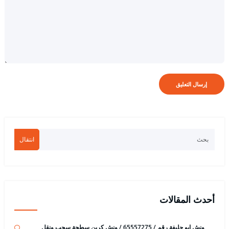
انتقال
أحدث المقالات
ونش ابو حليفة رقم / 65557275 / ونش كرين سطحة سحب ونقل