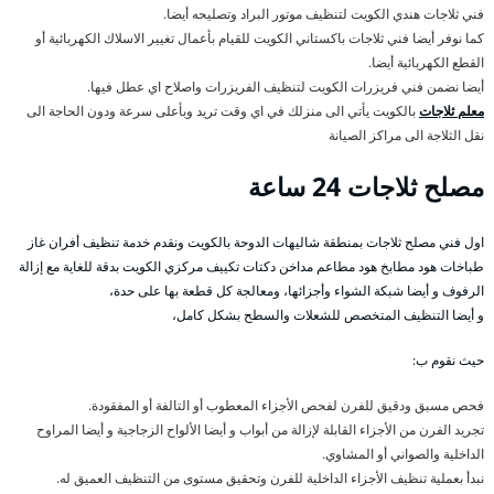
فني ثلاجات هندي الكويت لتنظيف موتور البراد وتصليحه أيضا.
كما نوفر أيضا فني ثلاجات باكستاني الكويت للقيام بأعمال تغيير الاسلاك الكهربائية أو
القطع الكهربائية أيضا.
أيضا نضمن فني فريزرات الكويت لتنظيف الفريزرات واصلاح اي عطل فيها.
معلم ثلاجات
بالكويت يأتي الى منزلك في اي وقت تريد وبأعلى سرعة ودون الحاجة الى
نقل الثلاجة الى مراكز الصيانة
مصلح ثلاجات 24 ساعة
اول فني مصلح ثلاجات بمنطقة شاليهات الدوحة بالكويت ونقدم خدمة تنظيف أفران غاز
طباخات هود مطابخ هود مطاعم مداخن دكتات تكييف مركزي الكويت بدقة للغاية مع إزالة
الرفوف و أيضا شبكة الشواء وأجزائها، ومعالجة كل قطعة بها على حدة،
و أيضا التنظيف المتخصص للشعلات والسطح بشكل كامل،
حيث نقوم ب:
فحص مسبق ودقيق للفرن لفحص الأجزاء المعطوب أو التالفة أو المفقودة.
تجريد الفرن من الأجزاء القابلة لإزالة من أبواب و أيضا الألواح الزجاجية و أيضا المراوح
الداخلية والصواني أو المشاوي.
نبدأ بعملية تنظيف الأجزاء الداخلية للفرن وتحقيق مستوى من التنظيف العميق له.