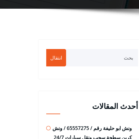
انتقال
أحدث المقالات
ونش ابو حليفة رقم / 65557275 / ونش
كرين سطحة سحب ونقل سيارات 24/7