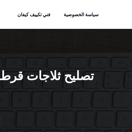
الكويتية
لتجاوز
خدمات وظائف بالكويت
لى
سياسة الخصوصية
فني تكييف كيفان
لمحتوى