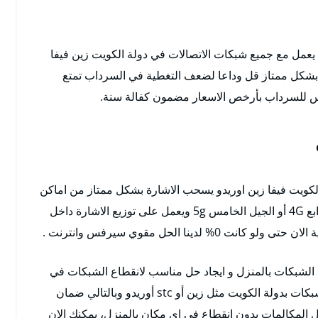
عمل مع جميع شبكات الاتصالات في دولة الكويت زين فيفا
ل بشكل ممتاز قل وداعا لضعف التغطية في السرداب تمتع
 للسرداب بأرخص الاسعار مضمون كفالة سنة.
كويت فيفا زين اوريدو يسحب الاشارة بشكل ممتاز من اماكن
بعيدة يدعم شبكات من الجيل الثالث 3G أو الجيل الرابع 4G أو الجيل الخامس 5g ويعمل على توزيع الاشارة داخل
نا الحل مقوي سيرفس وانترنت .
بكات بالمنزل و ايجاد حل مناسب لانقطاع الشبكات في
بعض الاماكن بالمنزل و متاحة الخدمة بكافة انواع الشبكات بدولة الكويت مثل زين أو stc أوريدو وبالتالي ضمان
ل المكالمات بدون انقطاع في اي مكان بالمنزل، يمكنك الان