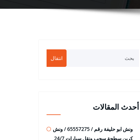
انتقال
أحدث المقالات
ونش ابو حليفة رقم / 65557275 / ونش
كرين سطحة سحب ونقل سيارات 24/7