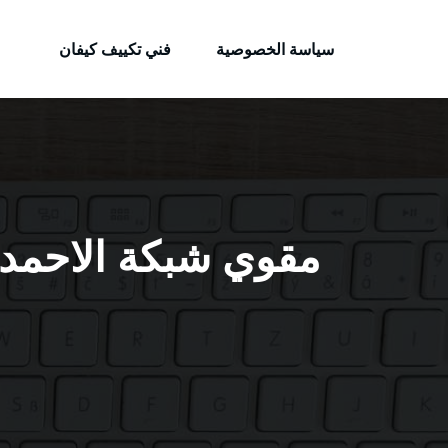
الكويتية
لتجاوز
خدمات وظائف بالكويت
لى
سياسة الخصوصية
فني تكييف كيفان
لمحتوى