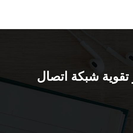
5 الفحيحيل 66005153 جهاز تقوية شبكة اتصال