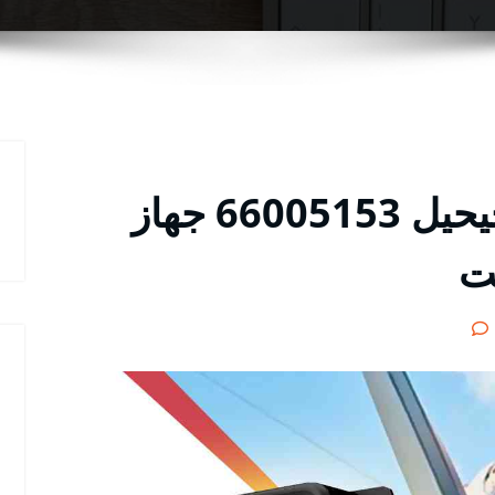
مقوي سيرفس 5g الفحيحيل 66005153 جهاز
نت