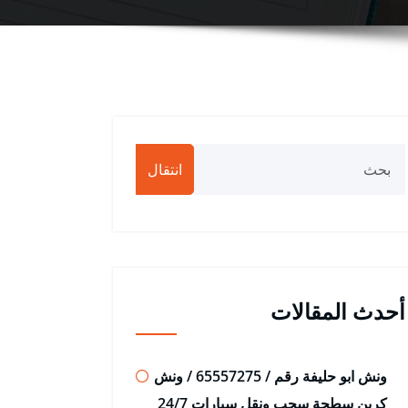
انتقال
أحدث المقالات
ونش ابو حليفة رقم / 65557275 / ونش
كرين سطحة سحب ونقل سيارات 24/7