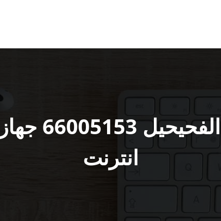
مقوي سيرفس g
انترنت