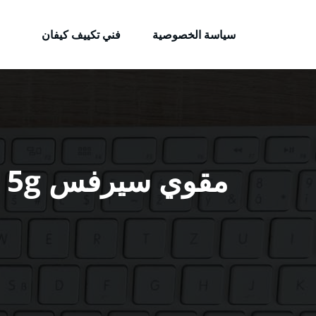
الكويتية
لتجاوز
خدمات وظائف بالكويت
لى
سياسة الخصوصية
فني تكييف كيفان
لمحتوى