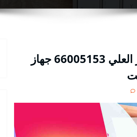
مقوي سيرفس 5g جابر العلي 66005153 جهاز
نت