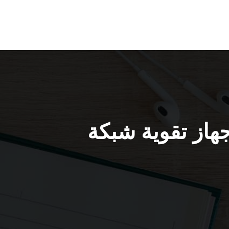
ي سيرفس 5g جابر العلي 66005153 جهاز تقوية شبكة