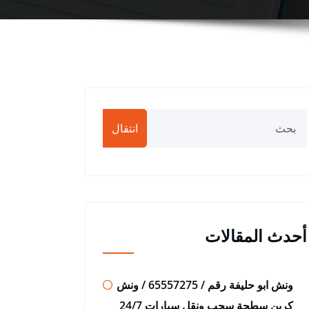
انتقال
أحدث المقالات
ونش ابو حليفة رقم / 65557275 / ونش
كرين سطحة سحب ونقل سيارات 24/7