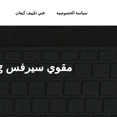
الكويتية
لتجاوز
خدمات وظائف بالكويت
لى
سياسة الخصوصية
فني تكييف كيفان
لمحتوى