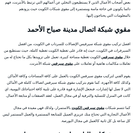
بعض أصحاب الأعمال الذين لا يستطيعون التخلي عن أعمالهم التي ترتبط بالأنترنت، فهم
دائما يكونون في حاجة ماسة ومستمرة إلى مقوي شبكات الكويت حيث يزودهم
بالمعلومات التي يحتاجون إليها.
مقوي شبكة اتصال مدينة صباح الأحمد
افضل تركيب مقوي شبكة سيرفيس الإتصالات للسرداب في الكويت، من افضل
السيرفرات في الكويت، حيث إنه قادر على تغطية الكويت تغطية كاملة، حيث نستطيع من
خلال
مقوي سيرفس
الكويت تغطية مساحة كبيرة، تعمل على تزويدها بكل ما تحتاج له من
تعاملات مكالمات هاتفية أو تعاملات على
مقوي سيرفس
شبكة الأنترنت.
يقوم الفني لتركيب مقوي سيرفس الكويت بالعمل على كافة المساحات وكافة الأماكن
وكذلك كافة الأجهزة، كما نقوم بتركيب مقوي شبكة سيرفس اتصالات كاملة في الأماكن
التي لا تصل لها إشارات، فنجعل الإشارة قوية قادرة على تلبية كافة احتياجاتك اليومية، اي
كانت في المنزل للتسلية والترفية أو في مجال العمل، لعقد الصفقات أو متابعة الأعمال.
كما تتسم شبكات
مقوي سيرفس الكويت
بالاستمرار، ولذلك فهى مفيدة في مجال
الأعمال التجارية التي تحتاج منك عزيزي العميل للمتابعة المستمرة والعمل المستمر ليس
كل ساعة بل كل ثانية كالعمل في مجال البورصة.