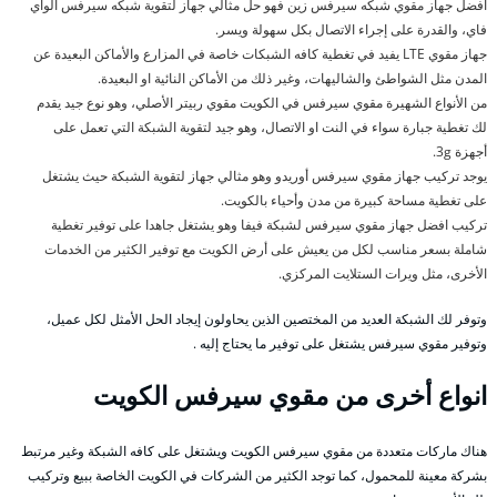
افضل جهاز مقوي شبكه سيرفس زين فهو حل مثالي جهاز لتقوية شبكه سيرفس الواي
فاي، والقدرة على إجراء الاتصال بكل سهولة ويسر.
جهاز مقوي LTE يفيد في تغطية كافه الشبكات خاصة في المزارع والأماكن البعيدة عن
المدن مثل الشواطئ والشاليهات، وغير ذلك من الأماكن النائية او البعيدة.
من الأنواع الشهيرة مقوي سيرفس في الكويت مقوي ربيتر الأصلي، وهو نوع جيد يقدم
لك تغطية جبارة سواء في النت او الاتصال، وهو جيد لتقوية الشبكة التي تعمل على
أجهزة 3g.
يوجد تركيب جهاز مقوي سيرفس أوريدو وهو مثالي جهاز لتقوية الشبكة حيث يشتغل
على تغطية مساحة كبيرة من مدن وأحياء بالكويت.
تركيب افضل جهاز مقوي سيرفس لشبكة فيفا وهو يشتغل جاهدا على توفير تغطية
شاملة بسعر مناسب لكل من يعيش على أرض الكويت مع توفير الكثير من الخدمات
الأخرى، مثل ويرات الستلايت المركزي.
وتوفر لك الشبكة العديد من المختصين الذين يحاولون إيجاد الحل الأمثل لكل عميل،
وتوفير مقوي سيرفس يشتغل على توفير ما يحتاج إليه .
انواع أخرى من مقوي سيرفس الكويت
هناك ماركات متعددة من مقوي سيرفس الكويت ويشتغل على كافه الشبكة وغير مرتبط
بشركة معينة للمحمول، كما توجد الكثير من الشركات في الكويت الخاصة ببيع وتركيب