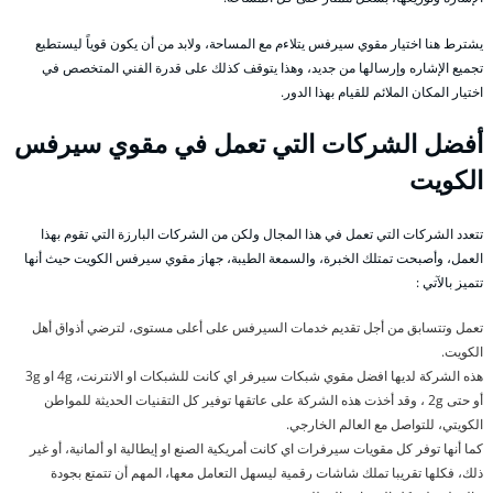
يشترط هنا اختيار مقوي سيرفس يتلاءم مع المساحة، ولابد من أن يكون قوياً ليستطيع
تجميع الإشاره وإرسالها من جديد، وهذا يتوقف كذلك على قدرة الفني المتخصص في
اختيار المكان الملائم للقيام بهذا الدور.
أفضل الشركات التي تعمل في مقوي سيرفس
الكويت
تتعدد الشركات التي تعمل في هذا المجال ولكن من الشركات البارزة التي تقوم بهذا
العمل، وأصبحت تمتلك الخبرة، والسمعة الطيبة، جهاز مقوي سيرفس الكويت حيث أنها
تتميز بالآتي :
تعمل وتتسابق من أجل تقديم خدمات السيرفس على أعلى مستوى، لترضي أذواق أهل
الكويت.
هذه الشركة لديها افضل مقوي شبكات سيرفر اي كانت للشبكات او الانترنت، 4g او 3g
أو حتى 2g ، وقد أخذت هذه الشركة على عاتقها توفير كل التقنيات الحديثة للمواطن
الكويتي، للتواصل مع العالم الخارجي.
كما أنها توفر كل مقويات سيرفرات اي كانت أمريكية الصنع او إيطالية او ألمانية، أو غير
ذلك، فكلها تقريبا تملك شاشات رقمية ليسهل التعامل معها، المهم أن تتمتع بجودة