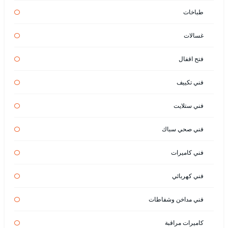
طباخات
غسالات
فتح اقفال
فني تكييف
فني ستلايت
فني صحي سباك
فني كاميرات
فني كهربائي
فني مداخن وشفاطات
كاميرات مراقبة