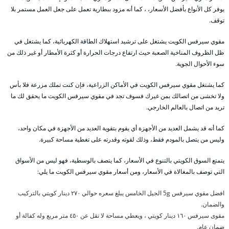
يوفر كل الأنواع بأفضل الأسعار، ، كما أنه مزود ببطارية تعمل على جعل العمل مستمر بلا
توقف.
مقوي سيرفس الكويت يشتغل على ترشيد استهلاك الطاقة الكهربائية، كما يشتغل في
ظل الظروف المناخية الصعبة حيث ارتفاع درجات الحرارة أو كثرة الأمطار أو غير ذلك من
سوء الأحوال الجوية.
كما يشتغل مقوي سيرفس الكويت في الأماكن الزراعية، فإن كنت تملك مزرعة فلا بأس
ولا تخشى من اتصالك بمن غيرك فسوف تجد في مقوي سيرفس الكويت ما يحقق لك ما
تريد من اتصال بالعالم الخارجي.
كما أنه قد يشمل العديد من الأجهزة أي يقوم بتقوية العديد من الأجهزة في مكان واحد،
وليس من يتصل بالمودم فقط، وذلك لقوته وقدرته على تغطية مساحة كبيرة.
يتمتع السوق الكويتي بالتنوع في الأسعار، كما يتصف بالوسطية، فهو ليس من الأسواق
التي توصف بالمغالاة في الأسعار، ومن أسعار مقوي سيرفس الكويت ما يلي:
افضل مقوي سيرفس 5g الجيل الخامس يبلغ سعره حوالي ٢٧٠ دينار كويتي بالتركيب
والضمان.
مقوى سيرفس ١٦٠ دينار كويتي ، ويعطي مساحة لا تقل عن ٤٥٠ متر مربع وله كفالة أو
ضمان عام.