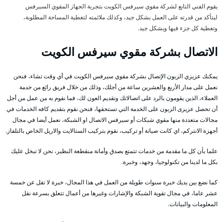
يقوم الفني التابع لشركة مقوي سيرفس الكويت بتجربة الجهاز المقوي السيرفس
ليتأكد من قدرته على العمل بشكل جيد، وكذلك ملائمته لتغطية المساحة المطلوبة،
وتغطية كل جزء فيها وبشكل جيد.
الاتصال بشركة مقوي سيرفس الكويت
يمكنك عزيزي الزبون الإتصال بشركة مقوي سيرفس الكويت في أي وقت تشاء، فنحن
نعمل على مدار الأربع والعشرين ساعة من أجلك، وذلك من خلال فريق رائع من خدمة
العملاء، الذين يقومون بالرد على اتصالاتك وتقديم العون لك، فما نقوم به من عمل من أجل
أن تحصل عزيزى الزبون على الخدمة التي تستحقها، فنحن نقوم بتقديم كافه الخدمات في
مجالات متعددة منها مقوي شبكات أو سيرفس الاتصال او الشبكة، نعمل أيضا في مجال
أجهزة الانتركم، اي كانت صيانة أو تركيب، نقوم بتركيب الستالايت والاريل الخاص بالتلفاز.
علما بأن كل ما مقدمة من خدمات تتمتع بصدق وأمانة منقطعة النظير، نحن لا تبخل عليك
بكل ما لدينا من تكنولوجيا، وجهد، وخبرة.
كما نضع بين يديك خبرة سنوات طويلة من العمل في هذا المجال، خبرة لا تقل عن خمسة
عشر عاما، في مجال تقوية الشبكة والإشارات وغيرها من أعمال تتعلق بسرعة نقل
المعلومات والبيانات.