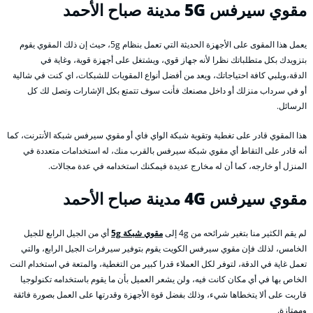
مقوي سيرفس 5G
مدينة صباح الأحمد
يعمل هذا المقوى على الأجهزة الحديثة التي تعمل بنظام 5g، حيث إن ذلك المقوي يقوم
بتزويدك بكل متطلباتك نظرا لأنه جهاز قوي، ويشتغل على أجهزة قوية، وغاية في
الدقة،ويلبي كافة احتياجاتك، ويعد من أفضل أنواع المقويات للشبكات، اي كنت في شالية
أو في سرداب منزلك أو داخل مصنعك فأنت سوف تتمتع بكل الإشارات وتصل لك كل
الرسائل.
هذا المقوي قادر على تغطية وتقوية شبكة الواي فاي أو مقوي سيرفس شبكة الأنترنت، كما
أنه قادر على التقاط أي مقوي شبكة سيرفس بالقرب منك، له استخدامات متعددة في
المنزل أو خارجه، كما أن له مخارج عديدة فيمكنك استخدامه في عدة مجالات.
مقوي سيرفس 4G
مدينة صباح الأحمد
لم يقم الكثير منا بتغير شرائحه من 4g إلى
مقوي شبكة 5g
أي من الجيل الرابع للجيل
الخامس، لذلك فإن مقوي سيرفس الكويت يقوم بتوفير سيرفرات الجيل الرابع، والتي
تعمل غاية في الدقة، لتوفر لكل العملاء قدرا كبير من التغطية، والمتعة في استخدام النت
الخاص بها في أي مكان كانت فيه، ولن يشعر العميل بأن ما يقوم باستخدامه تكنولوجيا
قاربت على ألا يتخطاها شيء، وذلك بفضل قوة الأجهزة وقدرتها على العمل بصورة فائقة
وممتازة.