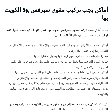
أماكن يجب تركيب مقوي سيرفس 5g الكويت
بها
هناك أماكن يجب تركيب مقوي سيرفس الكويت بها، نظرا لأنها اماكن يصعب فيها الاتصال
او استخدام الانترنت، ومن تلك الأماكن ما يلي:
أماكن بعيدة عن الأبراج المزودة لشبكات الانترنت والإتصالات، مما يصعب الاتصال او
التقاط إشارات الاتصال بالانترنت.
عمارات او ناطحات سحاب، يعوق ارتفاعها وصول الإشارات لها.
فنادق كثيرة الغرف، مما يجعل من توزيع الانترنت عليها بطيء، وغير قادر على تلبية
احتياجات النزلاء من الانترنت.
أماكن اوغرف في الطوابق الأرضية، لا يستطيع الواي فاي المنزلي الوصول إليها.
افضل جهاز مقوي شبكات سيرفس السراديب أو المناطق الجبلية أو الإنفاق و
القطارات، حيث يضم هذا المقوي بطارية إضافية تقوم على إمكانية فترة عمل الجهاز،
بدون استهلاك قدر كبير من الطاقة، مع التقليل من الإشعاعات التي تخرج من الهاتف
بالكويت.
كل تلك الأماكن في حاجة ماسة إلى وجود مقوي سيرفس الكويت، حيث يقوم بتجميع
الإشاره وتوزيعها، بشكل ممتاز على كل المساحة.