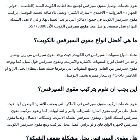
نقوم بخدمات توصيل مقوي سيرفس لجميع محافظات الكويت الستة (العاصمة – حولي –
الجهراء – الفروانية – الاحمدي – مبارك الكبير), ونعمل بالاضافة لخدمة التوصيل, تركيب
مقوي سيرفس الكويت في جميع الاماكن التي يرغب العميل بها, والتي لا تصل الشبكة
اليها او تصل ضعيفة, تواصل معنا
مقوي سيرفس
الكويت الآن 55773800.
ما هي أفضل انواع مقوي السيرفس بالكويت؟
تختلف انواع مقويات السيرفس في الكويت, حيث يوجد مقوي سيرفس من زين ويعتبر
واحد من افضل انواع المقويات للاشارة والانترنت, ومقوي سيرفس فول سيل, كما ويوجد
مقوي سيرفس من الغانم, وجميع المقويات التي نوفرها حديثة تعمل بنظام الجيل الرابع او
الخامس 4G-5G وباسعار مميزة تشمل التوصيل.
اين يجب ان نقوم بتركيب مقوي السيرفس؟
نقوم بخدمات تركيب مقوي سيرفس في الاماكن التي يصعب للاشارة الوصول لها, حيث
نعمل على تركيب مقوي اشارة للسرداب والبر والشاليهات, كما ونقوم بتركيب مقوي
سيرفس لشبكة الجوال ومقوي سيرفس لشبكة الانترنت وشبكات الاتصال, ولدينا مقوي
سيرفس لاجهزة الواي فاي والوايرلس أفضل محل لتركيب وبيع مقوي سيرفس الكويت.
هل مقوي السيرفس يحل مشكلة ضعف الشبكة؟