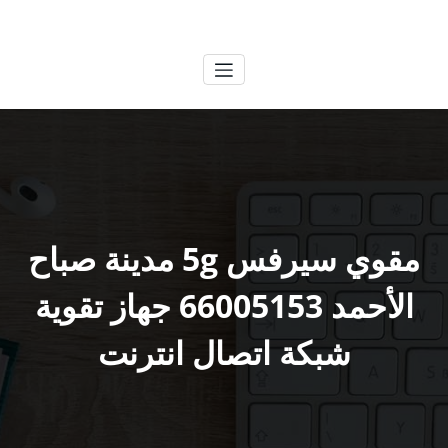
لتجاوز
الكويتية
خدمات وظائف بالكويت
لى
لمحتوى
مقوي سيرفس 5g مدينة صباح
الأحمد 66005153 جهاز تقوية
شبكة اتصال انترنت