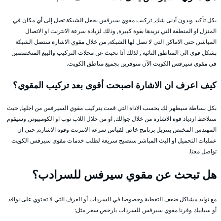
بكل تأكيد وبدون أدنى شك, تركيب مقوي سيرفس يجعل الشبكة تصل إلى أي مكان في
المنزل او المنطقة التي تريدها بقوة كبيرة, وذلك لزيادة سرعة الانترنت او الاتصال
المباشر, حتى الاماكن التي لا تصل لها الشبكة, من خلال مقوي الاشارة ستصل الشبكة
بشكل قوي الى المناطق النائية , لذلك أذا تحبث عن محلات التركيب والبيع المتخصصين
في مقوي سيرفس الكويت الآن متوفرين بجميع مناطق الكويت.
كيف اعرف ان الاشارة اصبحت أقوى بعد تركيب المقوي؟
بكل بساطة سيظهر لك بحسب الاداة التي قمت بتركيب مقوي السيرفس من اجلها, حيث
ستلاحظ ازدياد قوة الاشارة من خلال جوالك, او من خلال اللاب توب او الكومبيوتر, وسيقوم
المهندس المختص بتنزيل برنامج خاص لقياس سرعة الانترنت وقوة الاشارة, حتى ان
عمليات التحميل او البث المباشر ستصبح سريعة لطلب خدمات مقوي سيرفس الكويت
تواصل معنا.
هل تبحث عن مقوي سيرفس للسرادب؟
مع توايد مشاكل ضعف التغطية وخصوصا في السرداب أو العرف التي لا تحتوي على نوافذ
أو سبابيك وفرنا مقوي سيرفس للسرداب بارخص سعر مثل: