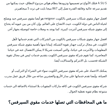
A SU S فتلك الأنواع تم تصميمها وتزويدها بنظام هوائي مزدوج النطاق، حيث يمكنها من
تقديم سرعة عالية وفائقة القدرة تصل إلى 867 ميجا بايت في تردد 5 ميجاهيرتز.
افضل جهاز مقوي شبكات سيرفس بالكويت netgear هو أيضا مقوي سيرفس جيد ويصلح
لحياة الناس في دولة الكويت، حيث الانفتاح على العالم، وإن كان من بين عيوبه أنه يحتاج
إلى مقوي شبكه سيرفس أنترنت كبيرة، كما يوجد به وصلات خاصة لتوصيله بجهاز آخر.
افضل جهاز مقوي شبكات سيرفس بالكويت من الشركات التي تقدم خدماتها لأهل
الكويت، في مجال تركيب جهناز تقوية الشبكة، إيمانا منها بأهمية مقوي شبكه سيرفس
المعلومات والأنترنت في حياتنا، والتي أصبحت شريكا لا يمكن الانفصال عنه في حياتنا
المعاصرة، كما تقوم شركة مقوي سيرفس الكويت بتقديم خدمات ليس في مجال تقوية
الشبكة فحسب، بل الانتركم والستالايت أيضا.
يمكنك الاعتماد على شركة مقوي سيرفس الكويت سواء في الشراء أو التركيب أو
الصيانة، وأيضا تقدم خدماتها على مدار الأربع والعشرين ساعه من خلال فريق عمل مدرب.
شركة مقوي سيرفس الكويت في كافه ماركات المقويات بلا استثناء بالاضافة الى خدمات
متنوعة نظام تقوية تغطية الجوال .
ما هي المحافظات التي تصلها خدمات مقوي السيرفس؟