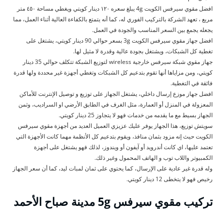
افضل مقوي سيرفس الكويت 4g يبلغ سعره ١٢٠ دينار كويتي ويغطي مساحة ٤٥٠ متر
مربع ، تعهد الشركة بالتركيب الفوري له، كما أنه يتمتع بالكفاءة العالية أثناء العمل، مما
يجعله يجمع بين السعر المناسب والجودة في العمل.
افضل جهاز مقوي سيرفس الكويت 3g بسعر حوالي 90 دينار كويتي، يشتغل على
تغطية كل الشبكات، ويشتغل بجودة عالية وقدرة لا مثيل لها.
جهاز مقوي شبكة سيرفس خارجية wireless لتوزيع الشبكة تتكلف حوالي 35 دينار
كويتي، ومن مزاياها أنها تقوم بتدعيم كل الشبكات وتغطي أجهزة غير محددة ولها قدرة
فائقة في التغطية.
افضل جهاز موزع إرسال داخلي، يشتغل الجهاز على توزيع و توصيل الإنترنت للأماكن
المعزولة في المنزل أو العمارة، مثل الغرف في الطابق الأرضي او السراديب، وثمن
الجهاز بسيط مع ما يقدمه من خدمات فهو لا يتجاوز 25 دينار كويتي.
سويتش توزيع، هذا الجهاز يوفر عليك عزيزي العميل العديد من أجهزة مقوي سيرفس
الكويت حيث إنه مزود بثمان منافذ، ويقوم بتدعيم كل الأنظمة مهما كانت الأجهزة التي
تعتمد عليها، اي كانت أندرويد أو آيفون أو ويندوز، لذلك فهو يشتغل على أجهزة
الكمبيوتر واللاب توب و الهاتف المحمول وغير ذلك.
وله قدرة غير عادية على الإرسال، كما يحتوي على ثمان لمبات ليد، كما أن سعر الجهاز
رخيص فهو لا يتخطى 12 دينار كويتي.
تركيب مقوي سيرفس
5g مدينة صباح الأحمد