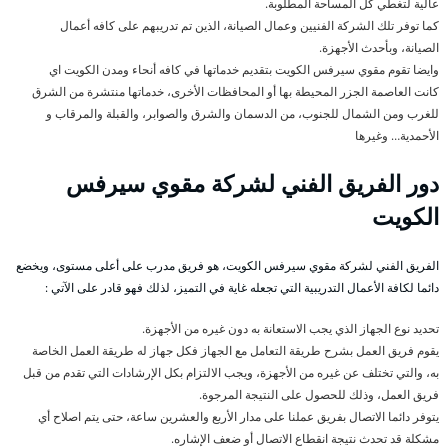
عالية لتغطي كل المساحة المطلوبة.
كما توفر تلك الشركة الفنيين وعمال الصيانة، الذين تم تدريبهم على كافه أعمال
الصيانة، وبأحدث الأجهزة.
وايضا تقوم مقوي سيرفس الكويت بتقديم خدماتها في كافه أنحاء ومدن الكويت اي
كانت العاصمة الجزر المحيطة بها أو المحافظات الأخرى، خدماتها منتشرة من الشرق
للغرب ومن الشمال للجنوب، من الدسمان والشرق والصوابر، والقبلة والمرقاب و
الأحمدية… وغيرها
دور الفريق الفني لشركة مقوي سيرفس
الكويت
الفريق الفني لشركة مقوي سيرفس الكويت، هو فريق مدرب على أعلى مستوى، ويخضع
دائما لكافة الأعمال التدريبية التي تجعله غاية في التميز، لذلك فهو قادر على الآتي :
تحديد نوع الجهاز الذي يجب الاستعانة به دون غيره من الأجهزة.
يقوم فريق العمل بشرح طريقة التعامل مع الجهاز فكل جهاز له طريقة العمل الخاصة
به، والتي تختلف عن غيره من الأجهزة، ويجب الالتزام بكل الإرشادات التي تقدم من قبل
فريق العمل، وذلك للحصول على النتيجة المرجوة.
يتوفر دائما الاتصال بفريق عملنا على مدار الأربع والعشرين ساعة، حتى يتم اصلاح أي
مشكلة قد تحدث نتيجة انقطاع الاتصال أو ضعف الإشاره.