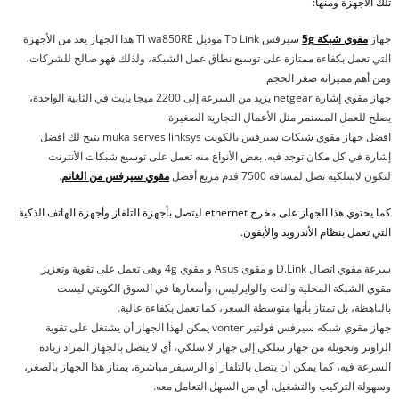
تلك الأجهزة ومنها:
جهاز
مقوي شبكة 5g
سيرفس Tp Link موديل Tl wa850RE هذا الجهاز يعد من الأجهزة
التي تعمل بكفاءة ممتازة على توسيع نطاق عمل الشبكة، ولذلك فهو صالح للشركات،
ومن أهم مميزاته صغر الحجم.
جهاز مقوي إشارة netgear يزيد من السرعة إلى 2200 ميجا بايت في الثانية الواحدة،
يصلح للعمل المستمر مثل الأعمال التجارية الصغيرة.
افضل جهاز مقوي شبكات سيرفس بالكويت muka serves linksys يتيح لك افضل
إشارة في كل مكان توجد فيه. بعض الأنواع منه تعمل على توسيع شبكات الأنترنت
لتكون لاسلكية تصل لمسافة 7500 قدم مربع أفضل
مقوي سيرفس من الغانم
.
كما يحتوي هذا الجهاز على مخرج ethernet ليتصل بأجهزة التلفاز وأجهزة الهاتف الذكية
التي تعمل بنظام الأندرويد والأيفون.
سرعة مقوي اتصال D.Link و مقوى Asus و مقوي 4g وهى تعمل على تقوية وتعزيز
مقوي الشبكة المحلية والنت والوايرليس، وأسعارها في السوق الكويتي ليست
بالباهظة، بل تمتاز بأنها متوسطة السعر، كما تعمل بكفاءة عالية.
جهاز مقوي شبكه سيرفس فولتير vonter يمكن لهذا الجهاز أن يشتغل على تقوية
الراوتر وتحويله من جهاز سلكي إلى جهاز لا سلكي، أي لا يتصل بالجهاز المراد زيادة
السرعة فيه، كما يمكن أن يتصل بالتلفاز او الرسيفر مباشرة، يمتاز هذا الجهاز بالصغر،
وسهولة التركيب والتشغيل، أي من السهل التعامل معه.