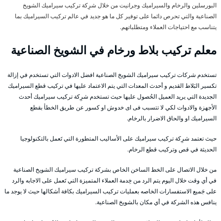
البورسلين والرخام والسيراميك وجرانيت من خلال شرِكة تركيب سيراميك الشويخ
الصناعية والتي تحرص دائما على توفير كل ما هو جديد في عالم تركيب السيراميك بما
يتناسب مع احتياجات العملاء ومتطلباتهم.
معلم تركيب بلاط ورخام في الشويخ الصناعية
تستخدم شركات تركيب سيراميك الشويخ الصناعية افضل الادوات التي تستخدم في إزالة
تكسير البَلاط القديم و أحدث المعدات التي يتم الاعتماد عليها في تركيب قطع السيراميك
الجديدة التي يريد العميل الحُصول عليها حيث تستخدم شرِكة تركيب سيراميك أحدث
الأجهزة والادوات لكي لا تتسبب فى اى خدوش او كسور عن طريق الخطأ بقطع
السيراميك او والحاق الاضرار بالرخام.
حيث تعتمد شرِكة تركيب سيراميك على الأساليب المتطورة التي تَعمل بالتكنولوجيا
الحديثة في قص وتركيب قطع الرخام.
من خلال الاتصال على الخط الساخن الخاص بشركة تركيب سيراميك الشويخ الصناعية
في أي وقت خلال اليوم يتم الرد من خِدمة العملاء المتميزة التي تَعمل على الاجابه والرد
على جَميع الاستفسارات الخاصه بعمليات تركيب السيراميك بكافة أشكالها حيث لا يوجد ما
ينافس هذه الشركة في أي مكان بالشويخ الصناعية.