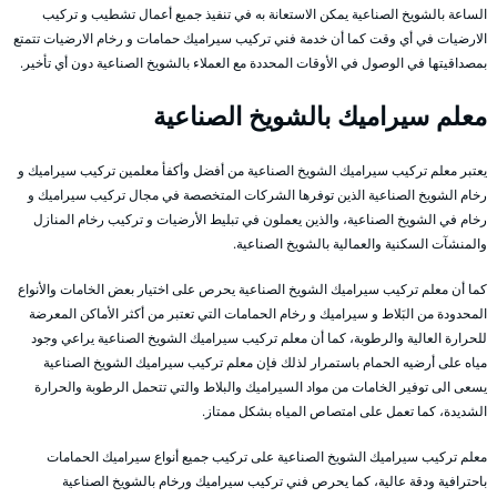
الساعة بالشويخ الصناعية يمكن الاستعانة به في تنفيذ جميع أعمال تشطيب و تركيب
الارضيات في أي وقت كما أن خدمة فني تركيب سيراميك حمامات و رخام الارضيات تتمتع
بمصداقيتها في الوصول في الأوقات المحددة مع العملاء بالشويخ الصناعية دون أي تأخير.
معلم سيراميك بالشويخ الصناعية
يعتبر معلم تركيب سيراميك الشويخ الصناعية من أفضل وأكفأ معلمين تركيب سيراميك و
رخام الشويخ الصناعية الذين توفرها الشركات المتخصصة في مجال تركيب سيراميك و
رخام في الشويخ الصناعية، والذين يعملون في تبليط الأرضيات و تركيب رخام المنازل
والمنشآت السكنية والعمالية بالشويخ الصناعية.
كما أن معلم تركيب سيراميك الشويخ الصناعية يحرص على اختيار بعض الخامات والأنواع
المحدودة من البَلاط و سيراميك و رخام الحمامات التي تعتبر من أكثر الأماكن المعرضة
للحرارة العالية والرطوبة، كما أن معلم تركيب سيراميك الشويخ الصناعية يراعي وجود
مياه على أرضيه الحمام باستمرار لذلك فإن معلم تركيب سيراميك الشويخ الصناعية
يسعى الى توفير الخامات من مواد السيراميك والبلاط والتي تتحمل الرطوبة والحرارة
الشديدة، كما تعمل على امتصاص المياه بشكل ممتاز.
معلم تركيب سيراميك الشويخ الصناعية على تركيب جميع أنواع سيراميك الحمامات
باحترافية ودقة عالية، كما يحرص فني تركيب سيراميك ورخام بالشويخ الصناعية