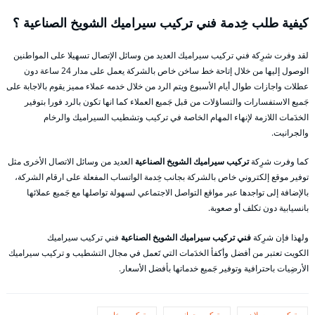
كيفية طلب خِدمة فني تركيب سيراميك الشويخ الصناعية ؟
لقد وفرت شرِكة فني تركيب سيراميك العديد من وسائل الإتصال تسهيلا على المواطنين
الوصول إليها من خلال إتاحة خط ساخن خاص بالشركة يعمل على مدار 24 ساعة دون
عطلات واجازات طوال أيام الأسبوع ويتم الرد من خلال خدمه عملاء مميز يقوم بالاجابة على
جَميع الاستفسارات والتساؤلات من قبل جَميع العملاء كما انها تكون بالرد فورا بتوفير
الخدَمات اللازمة لإنهاء المهام الخاصة في تركيب وتشطيب السيراميك والرخام
والجرانيت.
كما وفرت شرِكة
تركيب سيراميك الشويخ الصناعية
العديد من وسائل الاتصال الأخرى مثل
توفير موقع إلكتروني خاص بالشركة بجانب خِدمة الواتساب المفعلة على ارقام الشركة،
بالإضافة إلى تواجدها عبر مواقع التواصل الاجتماعي لسهولة تواصلها مع جَميع عملائها
بانسيابية دون تكلف أو صعوبة.
ولهذا فإن شرِكة
فني تركيب سيراميك الشويخ الصناعية
فني تركيب سيراميك
الكويت تعتبر من أفضل وأكفأ الخدَمات التي تَعمل في مجال التشطيب و تركيب سيراميك
الأرضِيات باحترافية وتوفير جَميع خدماتها بأفضل الأسعار.
تركيب بورسلان
تركيب جرانيت
تركيب رخام