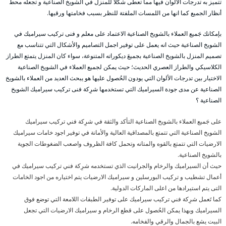
تتميز به تدرجات الألوان فيها مما تعطى شكلاً للمنزل في الشويخ الصناعية و تجعله محط
أنظار الجميع كما انها من اللمسات الملفتة للنظر بسبب فخامتها ورقيها.
بإمكانك جَميع العملاء بالشويخ الصناعية الاعتماد على معلم و فنى تركيب سيراميك في
الشويخ الصناعية حيث انه يعمل على توفير اجمل التصاميم والأشكال التي تتناسب مع
تصميم المنزل بالشويخ الصناعية بجميعَ ديكوراته المتنوعة، سواء كان المنزل يتمتع الطراز
الكلاسيكي والطراز العصري الحديث؛ حيث يمكن لجميع العملاء في الشويخ الصناعية
الاختيار بين تدرجات الألوان التي يودون الحُصول عليها هو يبحث العديد من العملاء بالشويخ
الصناعية عن مدى جودة السيراميك التي تستخدمها شرِكة فنى تركيب سيراميك الشويخ
الصناعية ؟
على جَميع العملاء بالشويخ الصناعية التأكد والثقة في شرِكة فني تركيب سيراميك
الشويخ الصناعية التي تتمتع بالمصداقية العالية والأمانة في توفير اجود خامات سيراميك
الارضيات التي تتمتع بالقوه والمتانه وتحمل كافة الظروف واصعب الضغوطات الجوية
بالشويخ الصناعية.
حيث أن السيراميك والرخام والجرانيت الذي تستخدمه شرِكة فني تركيب سيراميك في
أعمال تشطيب و تركيب البورسلين و سيراميك الارضيات يتم اختياره من اجود الخامات
التى يتم استيرادها من اعلى الماركات الدولية.
كما تَعمل شرِكة فني تركيب سيراميك على توفير الطبقات اللامعة التي توضع فوق
السيراميك وبهذا يمكن الحُصول على قطع الرخام و سيراميك الارضيات التي تجعل
البيت يشع بالجمال والرقي والفخامه.