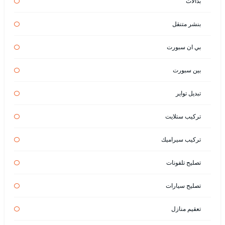
بدالات
بنشر متنقل
بي ان سبورت
بين سبورت
تبديل تواير
تركيب ستلايت
تركيب سيراميك
تصليح تلفونات
تصليح سيارات
تعقيم منازل