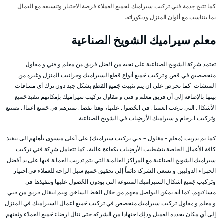
كما تتيح خِدمة فني تركيب سيراميك لجميع العملاء فرصة الاختيار وتنسيقه مع العمال
بما يتناسب مع ألوان المنزل وديكوراته.
معلم سيراميك الشويخ الصناعية
تعتمد شرِكة الشويخ الصناعية على نخبه من افضل فريق من معلم و فني و مقاول
متخصصين في قص و تركيب جَميع أنواع قطع السيراميك وجرانيت المنزل وغيره من
المنشات، كما تحرص على ان يتم تثبيت جَميع القطع بشكل جيد دون ترك أي مسافات
بينها بالإضافة إلى أن فريق معلم و فني و مقاول تركيب سيراميك بإمكانهم تنفيذ جَميع
الأشكال التي يرغب العميل في الحُصول عليها، وهذا بفضل تميزهم في جَميع أعمال تصنيع
وتَركيب الرخام و سيراميك الأرضِيات في الشويخ الصناعية.
كما تم تدريب (معلم – مقاول – فني تركيب سيراميك) على أعلى مستوى تأهلهم الى تنفيذ
كافة الأعمال الخاصة بتشطيب الأرضِيات بكفاءة عالية، كما تتعامل شرِكة فني تركيب
سيراميك الشويخ الصناعية مع المراكز العالمية التي يتم تدريب العمالة فيها على يد أفضل
الخبراء الدوليين و تسعى الشركة دائماً إلى تحقيق جَميع سبل الراحة للعملاء في اختيار
وتَركيب جَميع اشكال السيراميك المتنوعة التي يودون الحُصول عليها وتنفيذها في
مساكنهم، كما أنه يمكن التواصل معهم من خلال الخط الساخن ويتم انتقال فريق من فني
و معلم و مقاول تركيب سيراميك متخصص في تركيب جَميع اعمال السيراميك في المنزل
إلى أي مكان يحدده العميل وذلِك اجتهادا من الشركه حتى تنال ارضاء جَميع العملاء وثقتهم.