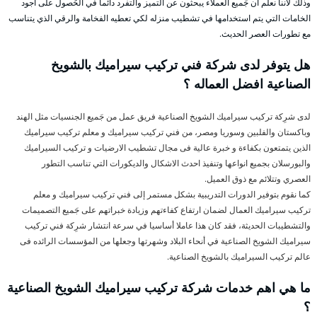
وذلك لأننا نعلم ان جَميع العملاء يبحثون عن التميز والتفرد دائما في الحُصول على اجود
الخامات التي يتم استخدامها في تشطيب منزله لكي تعطيه الفخامة والرقي الذي يتناسب
مع تطورات العصر الحديث.
هل يتوفر لدى شركة فني تركيب سيراميك بالشويخ
الصناعية افضل العماله ؟
لدى شرِكة تركيب سيراميك الشويخ الصناعية فريق عمل من جَميع الجنسيات مثل الهند
وباكستان والفلبين وسوريا ومصر، من فني تركيب سيراميك و معلم تركيب سيراميك
الذين يتمتعون بكفاءة و خبرة عالية فى مجال تشطيب الارضيات و تركيب السيراميك
والبورسلان بجميع انواعها وتنفيذ احدث الاشكال والديكورات التي تناسب التطور
العصري وتتلائم مع ذوق العميل.
كما نقوم بتوفير الدورات التدريبية بشكل مستمر إلى فني تركيب سيراميك و معلم
تركيب سيراميك العمال لضمان ارتفاع كفاءتهم وزيادة خبراتهم على جَميع التصميمات
والتشطيبات الحديثة، فقد كان هذا عاملا أساسيا في سرعة انتشار شرِكة فني تركيب
سيراميك الشويخ الصناعية في أنحاء البلاد وشهرتها وجعلها من المؤسسات الرائده فى
عالم تركيب السيراميك بالشويخ الصناعية.
ما هي اهم خدمات شركة تركيب سيراميك الشويخ الصناعية
؟