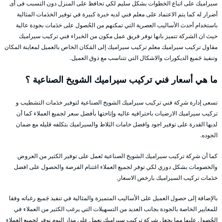
سيراميك على اتباع الخطوات بشكل سليم لكي تحافظ على المنزل دون التسبب فى أى
أضرار له كما يتم الاعتماد على معلم فني لديه خبرة كبيرة في توفير الخدَمات المثالية
باستخدام أحدث الأساليب العصرية التي تمكنهم من الحُصول على خدَمات بجودة عالية
حيث ان الشركة تتميز بانها توفر فريق عمل مكون من الخبراء فني تركيب سيراميك
مقاول تركيب سيراميك معلم تركيب سيراميك إلى المَكان الخاص بالعميل لمعاينة المكان
وتنفيذ جَميع الديكورات والاشكال التي تتناسب مع ذوق العميل.
ما هي أسعار فني تركيب سيراميك الشويخ الصناعية ؟
تسعى إدارة شرِكة فني تركيب سيراميك الشويخ الصناعية لتوفير خدَمات التشطيب و
تركيب سيراميك الارضيات باحترافيه عاليه وإتاحتها بأفضل سعر لجميع العملاء كما أن
لديها القدرة على توفير اجود وافضل خامات البَلاط والسيراميك بتكلفه قليله مع ضمان
الجوده.
كما أن شرِكة تركيب سيراميك الشويخ الصناعية تَعمل على توفير الكثير من العروض
والخصومات بشكل دوري لكي توفر لجميع العملاء اغتنام الفرصة والحصول على افضل
خدَمات تركيب السيراميك بارخص الاسعار.
بالإضافة إلى حصول العميل على الأساليب المتميزة والمثالية في تنفيذ جَميع رغباته وفقا
للمعايير الخاصة بالجودة بجانب العديد من التسهيلات التي يرغب الكثير من العملاء في
الحُصول عليها مما يجعل شرِكة تركيب سيراميك نعمل على مدار اليوم نوفر لجميع العملاء