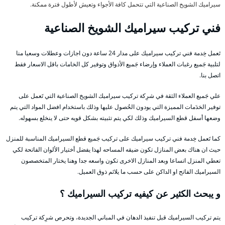
سيراميك الشويخ الصناعية التي تتحمل كافة الأجواء وتعيش لأطول فترة ممكنة.
فني تركيب سيراميك الشويخ الصناعية
تَعمل خِدمة فني تركيب سيراميك على مدار 24 ساعة دون اجازات وعطلات وسعيا منا
لتلبية جَميع رغبات العملاء وإرضاء جَميع الأذواق وتوفير كل الخامات باقل الاسعار فقط
اتصل بنا.
علي جَميع العملاء الثقة في شرِكة تركيب سيراميك الشويخ الصناعية التي تَعمل على
توفير الخدَمات المميزة التي يودون الحُصول عليها وذلك باستخدام افضل المواد التي يتم
وضعها أسفل قطع السيراميك وذلك لكي يتم تثبيته بشكل قويه حتى لا ينخلع بسهوله.
كما تَعمل خِدمة فني تركيب سيراميك على تركيب جَميع قطع السيراميك المناسبة للمنزل
حيث ان هناك بعض المنازل تكون ضيقه المساحه لهذا يفضل أختيار الألوان الفاتحة لكي
تعطي المنزل اتساعا وبعد المنازل الاخرى تكون واسعه جدا وهنا يختار المتخصصون
السيراميك الفاتح او الداكن على حسب ما يلائم ذوق العميل.
و يبحث الكثير عن كيفيه تركيب السيراميك ؟
يتم تركيب السيراميك قبل تنفيذ الدهان في المباني الجديدة، وتحرص شرِكة تركيب