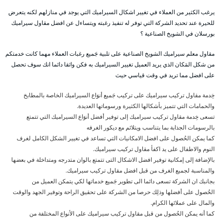
يرغب الكثير من العملاء في تغيير اشكال السيراميك التي يوجد في منازلهم لكنه يتعرض
للحيرة عند تحديد الشركة التي توفر له تنفيذ رغبته ويتساءل عن افضل مقاول سيراميك
بورسلان في الشويخ الصناعية ؟
مقاول معلم سيراميك الشويخ الصناعية على تلبية جَميع رغبات العملاء مهما كانت خدمتكم
من شكل المَكان الذي يريد العميل تغيير السيراميك به فكن واثقا دائما انك سوف تحصل
على افضل مما تريد في وقت قياسي حيث
خِدمة مقاول تركيب سيراميك على تركيب جَميع أنوَاع السيراميك الخاصة بالمطابخ
والحمامات التي تتميز بأشكالها الكثيرة ورسوماتها العديدة.
تسعى خِدمة مقاول تركيب سيراميك إلى توفير أفضل أنوَاع السيراميك التي تتمتع
بالرسومات الجذابة بما يتناسب ويتلائم مع ديكور الغرفه
كما يمكن الحُصول على افضل الامكانيات التي تساعد في تغيير الشكل الكامل لغرف
النوم والاطفال على يد اكفأ مقاول تركيب سيراميك.
بالإضافة إلى إمكانية توفير افضل الاشكال التى تتمتع بالوان متدرجه ومتداخلة في بعضها
والمناسبة لجميع الغرف من قبل افضل مقاول تركيب سيراميك.
بجانبك ان الشركة تسعى دائما الى تطوير جَميع خدماتها لكي يتمكن العميل من
الحُصول على أفضلها وذلِك حرصا من الشركة على تحقيق الراحة وتوفير الجهد والوقت
والمال على عملائها الكرام.
كما أنه يمكن الحُصول من قبل مقاول تركيب سيراميك على الأنواع المختلفة من