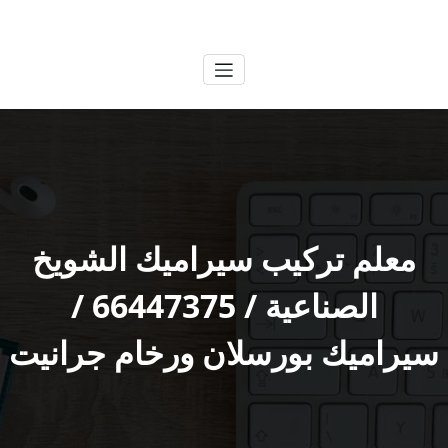
لتجاوز
الكويتية
خدمات وظائف بالكويت
لى
لمحتوى
معلم تركيب سيراميك الشويخ
الصناعية / 66447375 /
سيراميك بورسلان ورخام جرانيت