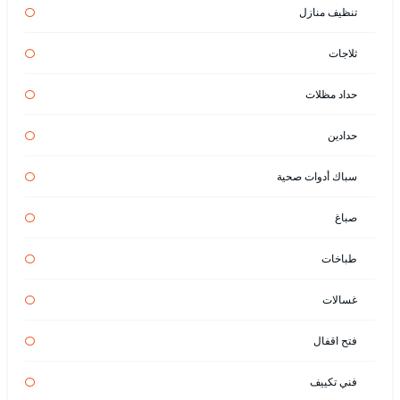
تنظيف منازل
ثلاجات
حداد مظلات
حدادين
سباك أدوات صحية
صباغ
طباخات
غسالات
فتح اقفال
فني تكييف