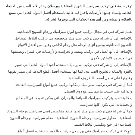
توفر خدمة فني تركيب سيراميك الشويخ الصناعية بورسلان رخام بلاط العديد من الخدَمات
الخاصة بإنشاء جميع الأرضيات باحترافية عالية باستخدام أفضل المواد الخام التي تتمتع
بالصلابة والمتانة ومن أهم هذه الخدَمات التي توفرها الشركة:
تعمل شركة فني في مَجال تركيب جميع انواع سيراميك ورخام الشويخ الصناعية.
بالإضافة إلى أن شركة فني تركيب سيراميك متخصصة فى تركيب البلاط المتداخل
بالشويخ الصناعية، وجميع أنوَاع الرخام مثل رخام اكاشي وغيره من أفضل الأنواع
بالإضافة الى أنها تَعمل في تركيب وتنفيذ والجرانيت والأرضيات في المنزل وتطبيقها
في العديد من الأماكن الأخرى.
بالإضافة إلى أن شرِكة فني تركيب سيراميك تستخدم أجود المواد الخام التي تتميز
بالقوة والمتانة بالشويخ الصناعية، كما انها تستخدم أفضل قطع البلاط التي تتميز بقوتها
وقدرتها على تحمل أصعب الظروف المناخية.
كما أن شرِكة فني تركيب سيراميك بإمكانها تركيب جميع أنواع السيراميك الفاتحة
والداكنة على حسب ما يتماشى مع ذوق العميل.
إمكانية تنفيذ وتركيب سيراميك الحوائط والجدران التي يمكن تنفيذها في المطابخ
والحمامات التي تكون كلها سيراميك.
كما أن شرِكة فني تركيب سيراميك لديها فريق متخصص (فني سيراميك ورخام الشويخ
الصناعية – مقاول سيراميك و رخام الشويخ الصناعية – معلم سيراميك و رخام الشويخ
الصناعية) في خلع وتكسير البلاط القديم.
شرِكة فني تركيب سيراميك فني بورسلان جرانيت بالكويت تستخدم افضل أنْواع