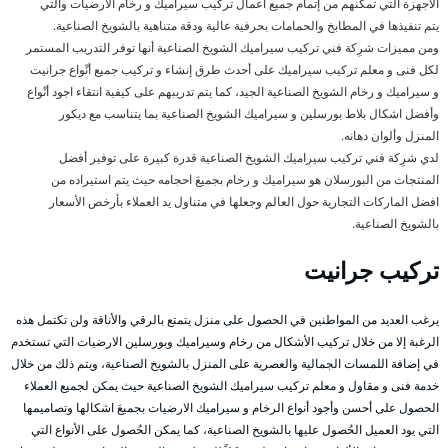
الأجهزة التي تمكنهم من إتمام جميع أعمال تركيب سيراميك و رخام الأرضيات والتي
يتم تنفيذها في المطابخ والحمامات بحرفية عالية ودقة متناهية بالشويخ الصناعية.
ومن مميزات شرِكة فني تركيب سيراميك الشويخ الصناعية أنها توفر التدريب المستمر
لكل فنى و معلم تركيب سيراميك على أحدث طرق إنشاء و تركيب جميع أنْواع جرانيت
و سيراميك و رخام الشويخ الصناعية الجيد، كما يتم تدريبهم على كيفية انتقاء اجود أنْواع
وأفضل اشكال بلاط بورسلين و سيراميك الشويخ الصناعية بما يتناسب مع ديكور
المنزل وألوان دهانه.
لدي شرِكة فني تركيب سيراميك الشويخ الصناعية قدرة كبيرة على توفير أفضل
المنتجات من البورسلان هو سيراميك و رخام بجميعَ احجامه حيث يتم استيراده من
افضل الماركات التجارية حول العالم وجعلها في متناول يد العملاء بأرخص الأسعار
بالشويخ الصناعية.
تركيب جرانيت
يرغب العديد من المواطنين في الحصول على منزل يتمتع بالرقي والأناقة ولن تكتمل هذه
الرغبة إلا من خلال تركيب الأشكال من رخام وسيراميك وبورسلين الارضيات التي تستخدم
في إضافة اللمسات الجمالية والعصرية على المنزل بالشويخ الصناعية، ويتم ذلك من خلال
خدمة فنى و مقاول و معلم تركيب سيراميك الشويخ الصناعية حيث يمكن لجميع العملاء
الحصول على أحسن وأجود أنواع الرخام و سيراميك الارضيات بجميعَ اشكالها وتصاميمها
التي يود العميل الحُصول عليها بالشويخ الصناعية، كما يمكن الحُصول على الأنواع التي