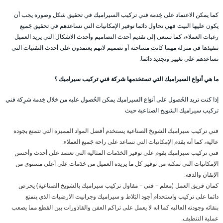
كما يمكن الاعتماد على خِدمة فني تركيب السيراميك في تحقيق شكل وصورة يجب أن
يكون عليها البيت فهي تحاول دائما توفير الإمكانيات التي تساعدهم في تحقيق جَميع
رغبات العملاء، كما تسعى إلى تقديم أحدث التصاميم وأحدث الاشكال التي يريد العميل
تنفيذها في منزله مهما كانت مساحته أو تصميم لانهم يعتمدون على أحدث التقنيات التي
تساعدهم على تغيير وتجديد دائما.
ما هي أنواع السيراميك التي تستخدمها شركة فني تركيب سيراميك ؟
إذا كنت تريد الحُصول على أنوَاع السيراميك يمكن الحُصول عليه من خلال خِدمة شرِكة فني
تركيب سيراميك الشويخ الصناعية حيث
فني تركيب سيراميك الشويخ الصناعية يستخدم أفضل المواد المميزة التي تتمتع بجودة
عالية، كما أنه يقدم الإمكانيات التي تساعد على راحة جَميع العملاء.
فني تركيب سيراميك يقوم على توفير الخدَمات المثالية التي تعتمد على أحدث وأحسن
الإمكانيات التي تمكنه من توفير كل ما يريده العميل من خدَمات على أعلى مستوى من
الإتقان والدقة.
كمان فريق العمل (معلم – فني – مقاول تركيب سيراميك بالشويخ الصناعية) يحرص
دائما على تركيب واستخدام أجود البَلاط و سيراميك وجرانيت الارضيات الذي يتمتع
بنقائه وجودته العاليه كما انه لا يعمل على تراكم العفن والقاذورات بين القطع مما يصعب
عملية التنظيف.