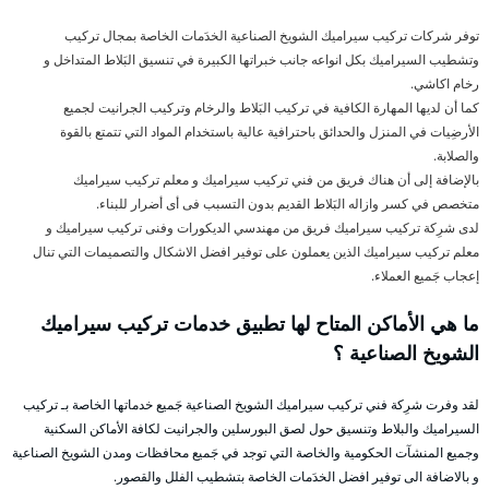
توفر شركات تركيب سيراميك الشويخ الصناعية الخدَمات الخاصة بمجال تركيب
وتشطيب السيراميك بكل انواعه جانب خبراتها الكبيرة في تنسيق البَلاط المتداخل و
رخام اكاشي.
كما أن لديها المهارة الكافية في تركيب البَلاط والرخام وتركيب الجرانيت لجميع
الأرضِيات في المنزل والحدائق باحترافية عالية باستخدام المواد التي تتمتع بالقوة
والصلابة.
بالإضافة إلى أن هناك فريق من فني تركيب سيراميك و معلم تركيب سيراميك
متخصص في كسر وازاله البَلاط القديم بدون التسبب فى أى أضرار للبناء.
لدى شرِكة تركيب سيراميك فريق من مهندسي الديكورات وفنى تركيب سيراميك و
معلم تركيب سيراميك الذين يعملون على توفير افضل الاشكال والتصميمات التي تنال
إعجاب جَميع العملاء.
ما هي الأماكن المتاح لها تطبيق خدمات تركيب سيراميك
الشويخ الصناعية ؟
لقد وفرت شرِكة فني تركيب سيراميك الشويخ الصناعية جَميع خدماتها الخاصة بـ تركيب
السيراميك والبلاط وتنسيق حول لصق البورسلين والجرانيت لكافة الأماكن السكنية
وجميع المنشآت الحكومية والخاصة التي توجد في جَميع محافظات ومدن الشويخ الصناعية
و بالاضافة الى توفير افضل الخدَمات الخاصة بتشطيب الفلل والقصور.