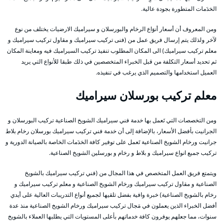
الخدَمات المتطورة بجودة عالية.
ومن المعروف أن أسعار أنوَاع الرخام والبورسلان و سيراميك الارضيات يختلف من نوع
لآخر ولذلك يتم إرسال فريق عمل من (فنى تركيب سيراميك و مقاول تركيب سيراميك و
معلم تركيب سيراميك) الى المكان المطلوب تنفيذ تركيب السيراميك فيه ومعاينة المكان
ثم تحديد أسعار التكلفة من قبل الخبراء المتخصصين في ذلك طبقا للأنواع التي يريد
العميل استخدامها والتصميم الذي يرغب في تنفيذه.
معلم
تركيب
بورسلان سيراميك
ومن التخصصات التي تَعمل بها خدمة فني سيراميك الشويخ الصناعية تركيب البورسلان و
الجرانيت بأفضل الأسعار، بالإضافة إلى أن خدمة فني تركيب سيراميك بورسلان رخام بلاط
جرانيت ورخام الشويخ الصناعية تَعمل على توفير كافة الخدَمات الخاصة بالصيانة الدورية و
تركيب جميع انواع سيراميك و بلاط و رخام و بورسلين الشويخ الصناعية.
ويتمتع فريق العمل المتخصص في هذا المجال من (فني تركيب سيراميك بالشويخ
الصناعية و مقاول تركيب سيراميك ورخام الشويخ الصناعية و معلم تركيب سيراميك و
رخام بالشويخ الصناعية) خبرة وافية بفضل تلقيها لجميع أنواع التدريبات العالية على أيدي
أفضل الخبراء الذين يعملون في مَجال تركيب سيراميك ورخام الشويخ الصناعية منذ عدة
سنوات، مما جعلهم يوفرون كافة خدماتهم بأعلى المستويات التي يطلبها العملاء بالشويخ