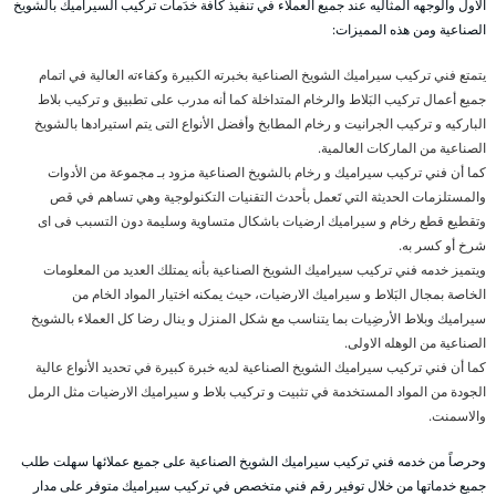
الاول والوجهه المثاليه عند جميع العملاء في تنفيذ كافة خدَمات تركيب السيراميك بالشويخ
الصناعية ومن هذه المميزات:
يتمتع فني تركيب سيراميك الشويخ الصناعية بخبرته الكبيرة وكفاءته العالية في اتمام
جميع أعمال تركيب البَلاط والرخام المتداخلة كما أنه مدرب على تطبيق و تركيب بلاط
الباركيه و تركيب الجرانيت و رخام المطابخ وأفضل الأنواع التى يتم استيرادها بالشويخ
الصناعية من الماركات العالمية.
كما أن فني تركيب سيراميك و رخام بالشويخ الصناعية مزود بـ مجموعة من الأدوات
والمستلزمات الحديثة التي تَعمل بأحدث التقنيات التكنولوجية وهي تساهم في قص
وتقطيع قطع رخام و سيراميك ارضيات باشكال متساوية وسليمة دون التسبب فى اى
شرخ أو كسر به.
ويتميز خدمه فني تركيب سيراميك الشويخ الصناعية بأنه يمتلك العديد من المعلومات
الخاصة بمجال البَلاط و سيراميك الارضيات، حيث يمكنه اختيار المواد الخام من
سيراميك وبلاط الأرضِيات بما يتناسب مع شكل المنزل و ينال رضا كل العملاء بالشويخ
الصناعية من الوهله الاولى.
كما أن فني تركيب سيراميك الشويخ الصناعية لديه خبرة كبيرة في تحديد الأنواع عالية
الجودة من المواد المستخدمة في تثبيت و تركيب بلاط و سيراميك الارضيات مثل الرمل
والاسمنت.
وحرصاً من خدمه فني تركيب سيراميك الشويخ الصناعية على جميع عملائها سهلت طلب
جميع خدماتها من خلال توفير رقم فني متخصص في تركيب سيراميك متوفر على مدار