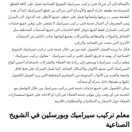
بالإضافة إلى أن شرِكة فني تركيب سيراميك الشويخ الصناعية تَعمل على كافة القطع
المستخدمة بطبقه عازله البقع والأوساخ التي تتراكم بين قطع السيراميك كما أن هذه
الطبقة تتميز ب بريقها ولمعانها تَعمل على خطف جَميع الأنظار عند الدخول الى المنزل.
ومن المعروف أن أعمال خِدمة فني تركيب سيراميك لا تقتصر على توفير جَميع خدَمات
التركيب للمنازل فقط لكنها تتوفر كافة الخدَمات الى جَميع المنشآت المختلفة مثل
الفنادق والمولات والمطاعم والشركات بجميعَ أنواعها بجانب الكثير من المنشآت
الأخرى التي تبحث عن الفخامه والرقى.
فكل ما يريده العميل الحُصول عليه من من خلال خِدمة فني تركيب سيراميك الشويخ
الصناعية أن يهتم به فريق العمل (فني تركيب سيراميك – مقاول تركيب سيراميك –
معلم تركيب سيراميك) ويسعى إلى زيادة ثقة العملاء والشركات باستخدام أحسن أنوَاع
السيراميك التي تتمتع بالألوان والأشكال الجذابة، كما تَعمل الشركة على فتح افاق
واسعة والعديد من الأبواب المتنوعة من التصاميم المختلفة التي يريد العميل الحُصول
عليها و تنفيذها داخل منزله أو منشأته.
يمكن الحُصول على جَميع خدَمات خدمه فني تركيب سيراميك من خلال التواصل مع
الخدمه في أي وقت ولن تتوانى خِدمة العملاء في الرد او الاجابه على جَميع استفسارات
العملاء حول الاسعار و الامكانيات والمتطلبات اللازمة.
معلم تركيب سيراميك وبورسلين في الشويخ
الصناعية