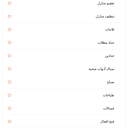
تعقيم منازل
تنظيف منازل
ثلاجات
حداد مظلات
حدادين
سباك أدوات صحية
صباغ
طباخات
غسالات
فتح اقفال