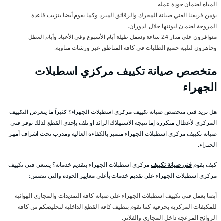
المياه لضمان جودة عمله
يؤمن فريقنا الغني صيانة المحرك والرقائق المبرد وكما يقوم أيضا بتزيت قاعدة
المروحة لضمان ليونتها خلال الدوران.
متوافرون على مدار 24 ساعة ونعمل طيلة أيام الأسبوع وفي الأعياد وأيام العطل
وجاهزون لتلبية جميع الطلبات في كافة المناطق عبر ورشات مناوبة.
متخصص صيانة تكييف مركزي اسطبلات
الجهراء
هل تريد فني متخصص صيانة تكييف مركزي اسطبلات الجهراء؟ كثيراً ما يتعرض التكييف
المركزي لأعطال متكررة إما نتيجة الاستهلاك الزائد او تلف بإحدى القطع لذلك نوفر فني
صيانة تكييف مركزي اسطبلات الجهراء متميز بالكفاءة العالية ومدرب تحت اشراف أمهر
الخبراء.
كيف يقوم
فني صيانة تكييف
مركزي اسطبلات الجهراء بتقديم خدماته؟ يسعى فني تكييف
مركزي اسطبلات الجهراء على تقديم خدمات بأعلى معايير الجودة والتي تتضمن:
أيضا يعمل فني تكييف اسطبلات الجهراء على صيانة كافة التمديدات والمجاري الهوائية
للمكيفات المركزية بحرفية كما نقوم بنظيف كافة القطع الداخلية لتخليصكم من كافة
الروائح المزعجة داخل المجاري والفلاتر.