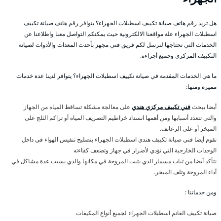
هل تريد رقم هاتف صيانة تكييف اسطبلات الجهراء؟ يتوافر رقم هاتف صيانة تكييف
اسطبلات الجهراء علة مواقعنا الالكترونية حيث يمكنكم التواصل معنا واطلاعنا عن
الخدمات التي تحتاجها لنرسل لكم فريق فني مجهز بأحدث المعدات والأدوات لصيانة
التكييف المركزي وجميع أجزاءه.
ما هي الخدمات المقدمة في صيانة تكييف اسطبلات الجهراء؟ يتوافر لدينا عدة خدمات
مميزة ومنها:
أيضا يبحث
فني تكييف مركزي هندي
على معالجة مشكلة تساقط المياه من الجهاز
والتي تتعدد أسبابها ومن أهمها انسداد خراطيم التصريف المياه أو تراكم الثلج على
المبخر أو على الزعانف.
نقوم أيضا فني صيانة تكييف هندي اسطبلات الجهراء بتصليح تنفيس الهواء في داخل
الوحدات الخارجية التي تؤدي لأضرار في جهاز وتضعف كفاءته
نتأكد أيضا من ثبات مسمار الذي يثبت المروحة في مكانها والذي يسبب عدة مشاكل في
أداء المروحة وتلف المبخر.
ومن خدماتنا :
صيانة تكييف الغانم اسطبلات الجهراء لجميع أنواع المكيفات