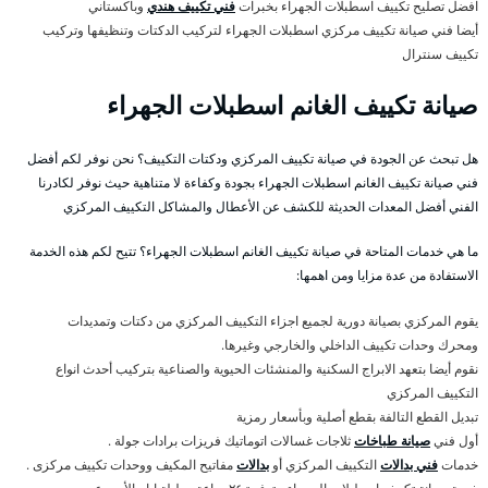
افضل تصليح تكييف اسطبلات الجهراء بخبرات
فني تكييف هندي
وباكستاني
أيضا فني صيانة تكييف مركزي اسطبلات الجهراء لتركيب الدكتات وتنظيفها وتركيب
تكييف سنترال
صيانة تكييف الغانم اسطبلات الجهراء
هل تبحث عن الجودة في صيانة تكييف المركزي ودكتات التكييف؟ نحن نوفر لكم أفضل
فني صيانة تكييف الغانم اسطبلات الجهراء بجودة وكفاءة لا متناهية حيث نوفر لكادرنا
الفني أفضل المعدات الحديثة للكشف عن الأعطال والمشاكل التكييف المركزي
ما هي خدمات المتاحة في صيانة تكييف الغانم اسطبلات الجهراء؟ تتيح لكم هذه الخدمة
الاستفادة من عدة مزايا ومن اهمها:
يقوم المركزي بصيانة دورية لجميع اجزاء التكييف المركزي من دكتات وتمديدات
ومحرك وحدات تكييف الداخلي والخارجي وغيرها.
نقوم أيضا بتعهد الابراج السكنية والمنشئات الحيوية والصناعية بتركيب أحدث انواع
التكييف المركزي
تبديل القطع التالفة بقطع أصلية وبأسعار رمزية
أول فني
صيانة طباخات
ثلاجات غسالات اتوماتيك فريزات برادات جولة .
خدمات
فني بدالات
التكييف المركزي أو
بدالات
مفاتيح المكيف ووحدات تكييف مركزى .