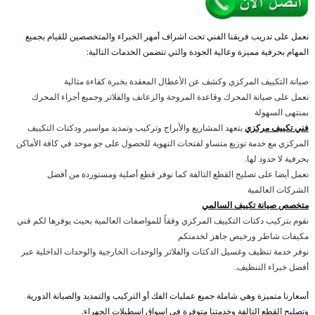
نعمل على تدريب فريقنا الفني تحت اشراف أمهر الخبراء والمتخصصين للقيام بجميع
المهام بحرفية مميزة وعالية الجودة والتي تتضمن الخدمات التالية:
صيانة التكييف المركزي وكشف عن الأعطال المعقدة بخبرة كفاءة مثالية
نعمل على صيانة المحرك وقاعدة المروحة والزعانف والفلاتر وجميع أجزاء المحرك
بمنتهى السهولة
فني تكييف مركزي
يتعهد المشاريع والأبراج وتركيب وتمديد مواسير ودكتات التكييف
المركزي مع خدمة توزيع متساو لفتحات التهوية للحصول على جو موحد في كافة الأماكن
بحرفية لا حدود لها.
نعمل أيضا على تصليح القطع التالفة كما نوفر قطع أصلية ومستوردة من أفضل
الشركات العالمية
متخصص صيانة تكييف السالمي
نقوم بتركيب دكتات التكييف المركزي وفقاً للمواصفات العالمية بحيث يوفرها لكم فني
مكيفات شاطر ورخيص جاهز لخدمتكم
نوفر خدمة تنظيف وغسيل الدكتات والفلاتر والوحدات الخارجية والوحدات الداخلية عبر
أفضل خبراء التنظيف.
أسعارنا متميزة وهي شاملة جميع عمليات الفك أو التركيب والتمديد والصيانة الدورية
وتصليح القطع التالفة وخدمتنا متوفرة في اسواق اسطبلات الجهراء.