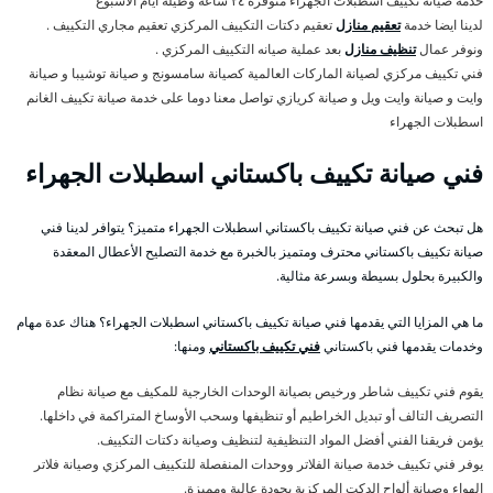
خدمة صيانة تكييف اسطبلات الجهراء متوفرة ٢٤ ساعة وطيلة ايام الأسبوع
لدينا ايضا خدمة
تعقيم منازل
تعقيم دكتات التكييف المركزي تعقيم مجاري التكييف .
ونوفر عمال
تنظيف منازل
بعد عملية صيانه التكييف المركزي .
فني تكييف مركزي لصيانة الماركات العالمية كصيانة سامسونج و صيانة توشيبا و صيانة
وايت و صيانة وايت ويل و صيانة كريازي تواصل معنا دوما على خدمة صيانة تكييف الغانم
اسطبلات الجهراء
فني صيانة تكييف باكستاني اسطبلات الجهراء
هل تبحث عن فني صيانة تكييف باكستاني اسطبلات الجهراء متميز؟ يتوافر لدينا فني
صيانة تكييف باكستاني محترف ومتميز بالخبرة مع خدمة التصليح الأعطال المعقدة
والكبيرة بحلول بسيطة وبسرعة مثالية.
ما هي المزايا التي يقدمها فني صيانة تكييف باكستاني اسطبلات الجهراء؟ هناك عدة مهام
وخدمات يقدمها فني باكستاني
فني تكييف باكستاني
ومنها:
يقوم فني تكييف شاطر ورخيص بصيانة الوحدات الخارجية للمكيف مع صيانة نظام
التصريف التالف أو تبديل الخراطيم أو تنظيفها وسحب الأوساخ المتراكمة في داخلها.
يؤمن فريقنا الفني أفضل المواد التنظيفية لتنظيف وصيانة دكتات التكييف.
يوفر فني تكييف خدمة صيانة الفلاتر ووحدات المنفصلة للتكييف المركزي وصيانة فلاتر
الهواء وصيانة ألواح الدكت المركزية بجودة عالية ومميزة.