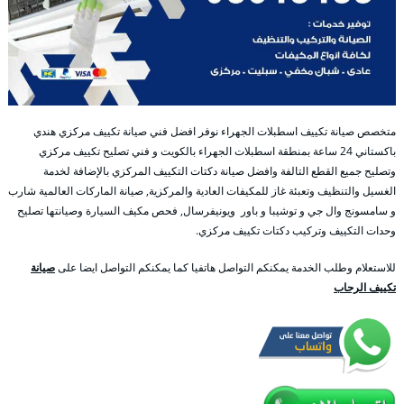
متخصص صيانة تكييف اسطبلات الجهراء نوفر افضل فني صيانة تكييف مركزي هندي
باكستاني 24 ساعة بمنطقة اسطبلات الجهراء بالكويت و فني تصليح تكييف مركزي
وتصليح جميع القطع التالفة وافضل صيانة دكتات التكييف المركزي بالإضافة لخدمة
الغسيل والتنظيف وتعبئة غاز للمكيفات العادية والمركزية, صيانة الماركات العالمية شارب
و سامسونج وال جي و توشيبا و باور ويونيفرسال, فحص مكيف السيارة وصيانتها تصليح
وحدات التكييف وتركيب دكتات تكييف مركزي.
للاستعلام وطلب الخدمة يمكنكم التواصل هاتفيا كما يمكنكم التواصل ايضا على
صيانة
تكييف الرحاب