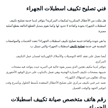
فني تصليح تكييف اسطبلات الجهراء
هل مللت من الأعطال المتكررة لمكيفات المركزية؟ يتوافر لدينا خدمة تصليح تكييف
اسطبلات الجهراء بجودة وكفاءة لا حدود لها وكما نقوم بتبديل القطع التالفة بقطع أصلية
مميزة.
ما هي جودة وكفاءة خدمة تصليح تكييف اسطبلات الجهراء؟ تتعدد الخدمات والمواصفات
المقدمة في خدمة
تصليح تكييف
اسطبلات الجهراء والتي تتمثل ب:
أيضا نعمل على تفقد كافة التوصيلات والأسلاك الكهربائية لضمان عمل التكييف
المركزي
يتوافر لدينا مكيف هجين الذي يتميز بقوة عالية في التبريد حيث يتواجد فيه مضخات
شبيهة بمضخات تكييف السيارة الهجينة وهي تعمل بالتناوب على حرق الوقود الأحفوري
وبذلك تقللون من استهلاك الكهرباء
نعمد عبر فني تكييف مركزي على تصليح الأعطال المعقدة بأبسط الحلول وبأسرع وقت
لتوفير الجهد والوقت للعميل.
رقم هاتف متخصص صيانة تكييف اسطبلات
الجهراء