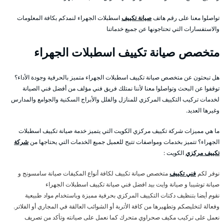
تواصلوا معنا على رقم هاتف
صيانة تكييف
اسطبلات الجهراء لنمدكم بكافة المعلومات
والاستفسارات التي تحتاجونها عن جميع خدماتنا
متخصص صيانة تكييف اسطبلات الجهراء
هل تبحثون عن متخصص صيانة تكييف اسطبلات الجهراء متميز بالحرفية وجودة الأداء؟
توقفوا عن البحث وتواصلوا معنا لأننا نمتلك فريق فني مؤلف من أفضل فني الصيانة
لخدمات تركيب التكييف المركزي للمنازل والفلل والأبراج السكنية والجوامع والمدارس
وغيرها العديد.
ما هي مميزات شركة تكييف مركزي الكويت التي يتميز خدمة صيانة تكييف اسطبلات
الجهراء؟ تتميز بخدمات ومواصفات تتيح للعميل جميع الخدمات التي يحتاجها من
شركة
تكييف مركزي
الكويت :
نوفر لكم
فني تكييف
متخصص صيانة تكييف لكافة أنواع المكيفات صيانة سامسونج و
صيانة توشيبا و صيانة وايت بيد افضل فني صيانة تكييف اسطبلات الجهراء
نقوم أيضا بتنظيف دكتات التكييف المركزي بحرفية مميزة وباستخدام مواد طبيعية
وفعالة لتخليصكم وتطهيرها من كافة الأتربة أو الشوائب العالقة في المجاري أو الفلاتر.
نعمل على تركيب مكيف صحراوي متحرك كما نعمل على صيانته وتأكد من تصريف