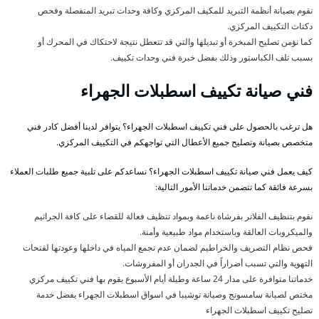
نقوم بصيانة أنظمة التبريد للمكيف المركزي وكافة وحدات تبريد المنفصلة وفحص
دكتات التكييف المركزي.
كما نؤمن تصليح المبخرة أو تبديلها والتي قد تتعطل نتيجة لاحتكاك في المحرك أو
بسبب تلف الكباستور وذلك بفضل خبرة فني وحدات تكييف.
فني صيانة تكييف اسطبلات الجهراء
هل ترغب بالحصول على فني تكييف اسطبلات الجهراء؟ يتوافر لدينا أفضل كادر فني
متخصص بصيانة وتصليح جميع الأعطال التي تواجهكم في التكييف المركزي.
كيف يعمل فني صيانة تكييف اسطبلات الجهراء؟ نساعدكم على تلبية جميع طلبات العملاء
بسرعة فائقة كما تتضمن خدماتنا الأمور التالية:
نقوم بتنظيف الفلاتر بفرشاة ناعمة وبمواد تنظيف فعالة للقضاء على كافة الجراثيم
والميكروبات العالقة وباستخدام مواد طبيعية وأمنة.
فحص نظام التصريف والخراطيم لضمان عدم تجمع المياه في داخلها وعودتها لفتحات
التهوية والتي تسبب أضراراً في الجدران أو المفروشات.
خدماتنا متوافرة على مدار 24 ساعة وطيلة أيام الأسبوع يقوم بها فني تكييف مركزي
مختص لصيانة سامسونج وصيانة توشيبا في اسواق اسطبلات الجهراء بفضل خدمة
تصليح تكييف اسطبلات الجهراء