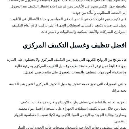
بواسطة جهاز الكمبريسور في الأنابيب ومن ثم يتم إعادة إشغال التكييف بعد الوصول
إلى الضغط المطلوب والتأكد من جودته
فني تكيف يقوم على كشف عن التسربات في المواسير وصيانة الأعطال في الأنابيب.
يعمل فني صيانة تكييف باكستاني اسطبلات الجهراء على تركيب كافة أنواع التكييف
المركزي للشركات والأبنية السكنية والشاليهات والاستراحات
افضل تنظيف وغسيل التكييف المركزي
هل تنزعج من الروائح الكريهة التي تصدر من التكييف المركزي ولا تحصلون على التبريد
بجودة عالية؟ نحن نوفر لكم خدمة تنظيف وغسيل التكييف المركزي بحرفية عالية
وباستخدام أجود مواد التنظيف والمعدات للحصول على نتائج ترضي العميل.
ما هي المميزات التي تميز خدمة تنظيف وغسيل التكييف المركزي؟ تتميز هذه الخدمة
بعدة مزايا:
الجودة العالية والكفاءة في تنظيف وازالة الاوساخ والاتربة من دكتات التكييف
نعمل من خلال صيانة تكييف اسطبلات الجهراء على استخدام أفضل مواد معقمة
ومطهرة وعالية الجودة وخالية من المواد الكيمياوية لكيلا تسبب الحساسية للجهاز
التنفسي.
نقوم أيضا بتنظيف وحدات الخارجية باستخدام مضخات عالية الجودة لتزيل الغبار