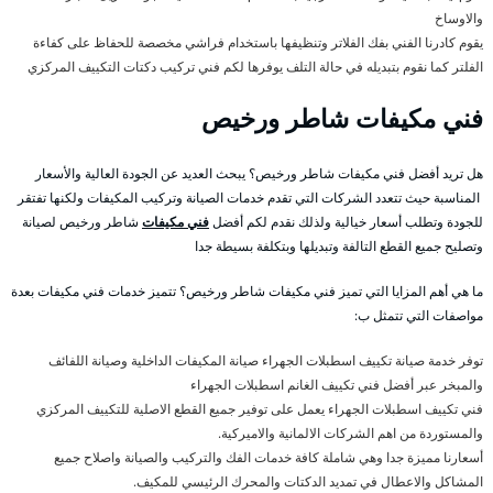
والاوساخ
يقوم كادرنا الفني بفك الفلاتر وتنظيفها باستخدام فراشي مخصصة للحفاظ على كفاءة
الفلتر كما نقوم بتبديله في حالة التلف يوفرها لكم فني تركيب دكتات التكييف المركزي
فني مكيفات شاطر ورخيص
هل تريد أفضل فني مكيفات شاطر ورخيص؟ يبحث العديد عن الجودة العالية والأسعار
المناسبة حيث تتعدد الشركات التي تقدم خدمات الصيانة وتركيب المكيفات ولكنها تفتقر
للجودة وتطلب أسعار خيالية ولذلك نقدم لكم أفضل
فني مكيفات
شاطر ورخيص لصيانة
وتصليح جميع القطع التالفة وتبديلها وبتكلفة بسيطة جدا
ما هي أهم المزايا التي تميز فني مكيفات شاطر ورخيص؟ تتميز خدمات فني مكيفات بعدة
مواصفات التي تتمثل ب:
توفر خدمة صيانة تكييف اسطبلات الجهراء صيانة المكيفات الداخلية وصيانة اللفائف
والمبخر عبر أفضل فني تكييف الغانم اسطبلات الجهراء
فني تكييف اسطبلات الجهراء يعمل على توفير جميع القطع الاصلية للتكييف المركزي
والمستوردة من اهم الشركات الالمانية والاميركية.
أسعارنا مميزة جدا وهي شاملة كافة خدمات الفك والتركيب والصيانة واصلاح جميع
المشاكل والاعطال في تمديد الدكتات والمحرك الرئيسي للمكيف.