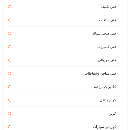
فني تكييف
فني ستلايت
فني صحي سباك
فني كاميرات
فني كهربائي
فني مداخن وشفاطات
كاميرات مراقبة
كراج متنقل
كرين
كهربائي سيارات