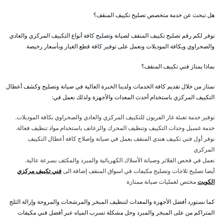
هل تبحث عن خدمة متخصص تصليح تكييف المنقف؟
نوفر لكم رقم تصليح تكييف المنقف لصيانة وتصليح كافة أنواع التكييف المركزي والعادي
والصحراوي وبكافة الموديلات ونعمل على توفير كافة قطع الغيار وبأسعار رخيصة
بماذا يمتاز فني تكييف المنقف؟
نمتاز من خلال تقديم كافة الخدمات ولدينا الخبرة العالية في صيانة وتصليح وكشف أعطال
التكييف المركزي باستخدام أحدث المعدات والأجهزة ولذلك نعمل في:
توفير خدمة تعبئة غاز الفريون للتكييف المركزي والعادي والصحراوي بكافة الموديلات.
خدمة غسيل وحدات التكييف وتنظيف المحرك والزعانف باستخدام مواد تنظيف فعالة.
نوفر أول فني تكييف هندي المنقف يعمل في صيانة وإصلاح كافة أعطال التكييف
المركزي
نعمل في فحص الفلاتر وصيانة الأسلاك الكهربائية والمبرد والمكثف بسرعة عالية.
أيضا تصليح ثلاجات وتصليح مكيفات في اسواق المنقف إضافة الى
فني تكييف مركزي
الكويت
مختص لعمليات صيانة ممتازة
كما نستورد أفضل الأجهزة والمعدات لتنظيف المبخر والمرشحات والمروحة وإزالة الثلج
المتراكم من على المبخر والمبرد وحل مشكلة تسرب المياه عبر أفضل فني مكيفات