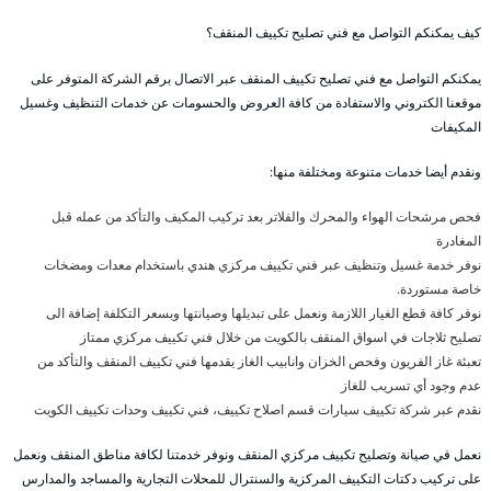
كيف يمكنكم التواصل مع فني تصليح تكييف المنقف؟
يمكنكم التواصل مع فني تصليح تكييف المنقف عبر الاتصال برقم الشركة المتوفر على
موقعنا الكتروني والاستفادة من كافة العروض والحسومات عن خدمات التنظيف وغسيل
المكيفات
ونقدم أيضا خدمات متنوعة ومختلفة منها:
فحص مرشحات الهواء والمحرك والفلاتر بعد تركيب المكيف والتأكد من عمله قبل
المغادرة
نوفر خدمة غسيل وتنظيف عبر فني تكييف مركزي هندي باستخدام معدات ومضخات
خاصة مستوردة.
نوفر كافة قطع الغيار اللازمة ونعمل على تبديلها وصيانتها وبسعر التكلفة إضافة الى
تصليح ثلاجات في اسواق المنقف بالكويت من خلال فني تكييف مركزي ممتاز
تعبئة غاز الفريون وفحص الخزان وانابيب الغاز يقدمها فني تكييف المنقف والتأكد من
عدم وجود أي تسريب للغاز
نقدم عبر شركة تكييف سيارات قسم اصلاح تكييف، فني تكييف وحدات تكييف الكويت
نعمل في صيانة وتصليح تكييف مركزي المنقف ونوفر خدمتنا لكافة مناطق المنقف ونعمل
على تركيب دكتات التكييف المركزية والسنترال للمحلات التجارية والمساجد والمدارس