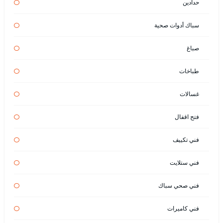
حدادين
سباك أدوات صحية
صباغ
طباخات
غسالات
فتح اقفال
فني تكييف
فني ستلايت
فني صحي سباك
فني كاميرات