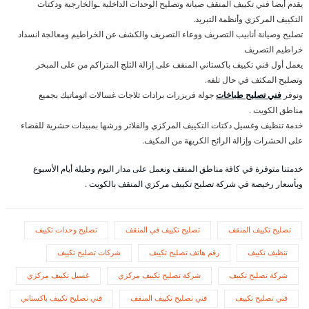
يقدم أيضا فني تكييف المنقف صيانة وتصليح الوحدات الداخلية ـوالخارجية ودكتات
التكييف المركزي وأنظمة التبريد.
تصليح وصيانة أنابيب التصريف ووعاء التصريف والكشف عن الخراطيم ومعالجة انسداد
خراطيم التصريف
يعمل أول فني تكييف باكستاني المنقف على إزالة الثلج المتراكم من على المبخر
وتصليح المكثف في حال تلفه.
ونوفر
فني تصليح طباخات
جولة فريزرات برادات ثلاجات غسالات اتوماتيك بجميع
مناطق الكويت .
خدمة تنظيف وغسيل دكتات التكييف المركزي والفلاتر ورشها بمبيدات حشرية للقضاء
على الحشرات وإزالة الرائح الكريهة من المكيف.
خدمتنا متوفرة في كافة مناطق المنقف ونعمل على مدار اليوم وطيلة أيام الأسبوع
وبأسعار رخيصة في شركة تصليح تكييف مركزي المنقف بالكويت .
تصليح تكييف المنقف
تصليح تكييف في المنقف
تصليح وحدات تكييف
تنظيف تكييف
رقم هاتف تصليح تكييف
شركات تصليح تكييف
شركة تصليح تكييف
شركة تصليح تكييف مركزي
غسيل تكييف مركزي
فني تصليح تكييف
فني تصليح تكييف المنقف
فني تصليح تكييف باكستاني