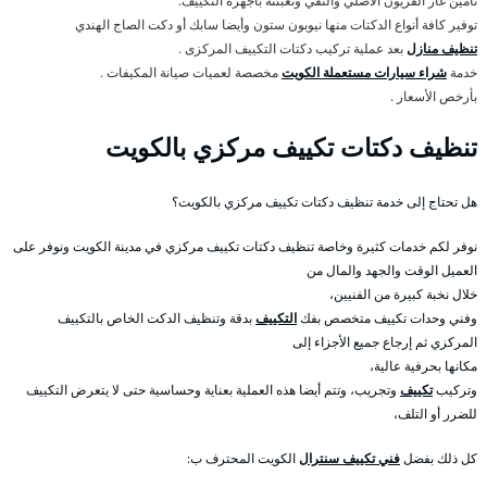
تأمين غاز الفريون الأصلي والنقي وتعبئته بأجهزة التكييف.
توفير كافة أنواع الدكتات منها نيوبون ستون وأيضا سابك أو دكت الصاج الهندي
تنظيف منازل
بعد عملية تركيب دكتات التكييف المركزى .
خدمة
شراء سيارات مستعملة الكويت
مخصصة لعميات صيانة المكيفات .
بأرخص الأسعار .
تنظيف دكتات تكييف مركزي بالكويت
هل تحتاج إلى خدمة تنظيف دكتات تكييف مركزي بالكويت؟
نوفر لكم خدمات كثيرة وخاصة تنظيف دكتات تكييف مركزي في مدينة الكويت ونوفر على
العميل الوقت والجهد والمال من
خلال نخبة كبيرة من الفنيين،
وفني وحدات تكييف متخصص بفك
التكييف
بدقة وتنظيف الدكت الخاص بالتكييف
المركزي ثم إرجاع جميع الأجزاء إلى
مكانها بحرفية عالية،
وتركيب
تكييف
وتجريب، وتتم أيضا هذه العملية بعناية وحساسية حتى لا يتعرض التكييف
للضرر أو التلف،
كل ذلك بفضل
فني تكييف سنترال
الكويت المحترف ب: