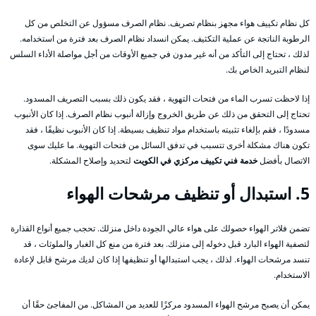
كل نظام تكييف هواء مجهز بنظام تصريف. نظام الصرف مسؤول عن التخلص من كل
الرطوبة الناتجة عن عملية التكثيف. يمكن انسداد نظام الصرف بعد فترة من استخدامه.
لذلك ، تحتاج إلى التأكد من أنه غير مدون في جميع الأوقات من أجل مواصلة الأداء السلس
لنظام التبريد الخاص بك.
إذا لاحظت تسرب الماء من فتحات التهوية ، فقد يكون ذلك بسبب التصريف المسدود.
تحتاج إلى التحقق من ذلك عن طريق الخروج وإزالة أنبوب نظام الصرف. إذا كان الأنبوب
مسدودًا ، فقم بإلغاء تثبيته باستخدام مواد تنظيف بسيطة. إذا كان الأنبوب نظيفًا ، فقد
تكون هناك مشكلة أخرى تتسبب في تدفق السائل من فتحات التهوية. ما عليك سوى
الاتصال بأفضل
خدمة فني تكييف مركزي في الكويت
لتحديد وإصلاح المشكلة.
5. استبدال أو تنظيف مرشحات الهواء
تضمن فلاتر الهواء حصولك على هواء عالي الجودة داخل منزلك. تحجب جميع أنواع القذارة
لتصفية الهواء البارد قبل دخوله إلى منزلك. بعد فترة من منع كل الغبار والملوثات ، قد
تنسد مرشحات الهواء. لذلك ، يجب استبدالها أو تنظيفها إذا كان لديك مرشح قابل لإعادة
الاستخدام.
يمكن أن يصبح مرشح الهواء المسدود مركزًا للعديد من المشاكل. من المفاجئ حقًا أن