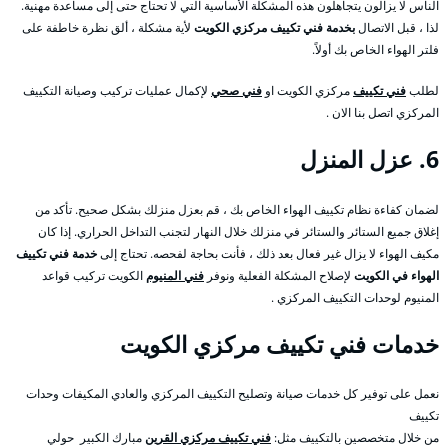
الناس لا يزالون يتجاهلون هذه المشكلة الأساسية التي لا تحتاج حتى إلى مساعدة مهنية.
لذا ، قبل الاتصال
بخدمة فني تكييف مركزي الكويت
لأية مشكلة ، ألق نظرة خاطفة على
فلتر الهواء الخاص بك أولاً.
لطلب
فني تكييف
مركزي الكويت او
فني صحي
لإكمال عمليات تركيب وصيانة التكييف
المركزي اتصل بنا الان .
6. عزل المنزل
لضمان كفاءة نظام تكييف الهواء الخاص بك ، قم بعزل منزلك بشكل صحيح. تأكد من
إغلاق جميع الستائر والستائر في منزلك خلال النهار لتجنب التداخل الحراري. إذا كان
مكيف الهواء لا يزال غير فعال بعد ذلك ، فأنت بحاجة لفحصه. تحتاج إلى
خدمة فني تكييف
الهواء في الكويت
لإصلاح المشكلة الفعلية ونوفر
فني المنيوم
الكويت تركيب قواعد
المنيوم لوحدات التكييف المركزي .
خدمات فني تكييف مركزي الكويت
نعمل على توفير كل خدمات صيانة وتصليح التكييف المركزي والعادي المكيفات وحدات
تكييف
من خلال متخصصين بالتكييف مثل:
فني تكييف مركزي القرين
مبارك الكبير حولي