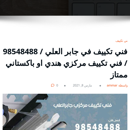
فني تكييف
فني تكييف في جابر العلي / 98548488
/ فني تكييف مركزي هندي او باكستاني
ممتاز
بواسطة ammar
مارس 8, 2021
0