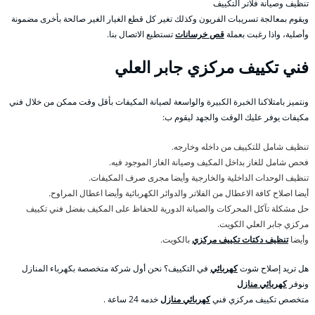
تنظيف وصيانة فلاتر التكييف
ويقوم بمعالجة تسريبات الفريون وكذلك تغير كل قطع الغيار الغير صالحة بأخرى مضمونة
وأصلية، واذا رغبت بعملة
قص خرسانات
تستطيع الاتصال بنا.
فني تكييف مركزي جابر العلي
ونتميز بامتلاكنا الخبرة الكبيرة والواسعة لصيانة المكيفات بأقل وقت ممكن من خلال فني
مكيفات يوفر عليك الوقت والجهد ليقوم ب:
تنظيف شامل للتكييف من داخله وخارجه.
فحص شامل للغاز بداخل المكيف وصيانة الغاز الموجود فيه.
تنظيف الوحدات الداخلية والخارجية وأيضا مجرى صرف المكيفات.
أيضا اصلاح كافة الاعطال من الفلاتر والدوائر الكهربائية وأيضا اعطال المراوح.
حل مشكلة تآكل المحركات والصيانة الدورية للحفاظ على المكيف بفضل فني تكييف
مركزي جابر العلي الكويت.
وأيضا
تنظيف دكتات تكييف مركزي
بالكويت.
هل تريد إصلاح شوت
كهربائي
في التكييف؟ نحن أول شركة متخصصة بكهرباء المنازل
ونوفر
كهربائي منازل
متخصص تكييف مركزي فني
كهربائي منازل
خدمه 24 ساعة .