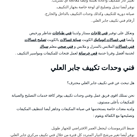
تغيير غاز للمكيف واعادة تعبئته وأيضا معالجة اي تسريب.
نوفر أيضا تبديل وتصليح اي لوحة خاصة بجهاز التكييف.
صيانة دورية للتكييف وكذلك وحدات التكييف بالداخل والخارج.
أرقام فني تكييف جابر العلي .
ونعكل على توفير
فني ثلاجات
ممتاز ولدينا
فني طباخات
شاطر ورخيص
وأيضا
فني غسالات اتوماتيك
الكويت
صيانة غسالات
بالكويت
تصليح غسالات
فني غسالات
الملابس بالمنزل و ملابس و
فني صحي
معلم
سباك
لخدمة أفضل وفرنا خدمة
قص خرسانة
لعمل فتحات للمكيفات ومواسير التكييف .
فني وحدات تكييف جابر العلي
هل تبحث عن فني تكييف جابر العلي محترف؟
نحن نمتلك اقوى فريق عمل وفني وحدات تكييف يوفر كافة خدمات التصليح والصيانة
للمكيفات بأعلى مستوى،
ولديه معدات خاصة يستخدمها في صيانة المكيفات وجاهز أيضا لتنظيف المكيفات
وتصليحها مع الكفالة ويقوم :
ضبط الترموستات ليجعل العمر الافتراضي للجهاز طويل.
نوفر أيضا تغير مرشح التيار المتردد كل فترة من خلال فني تكييف مركزي جابر العلي.