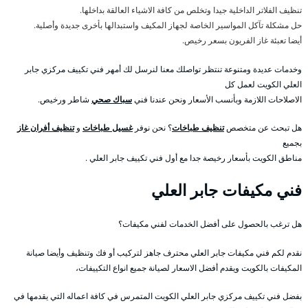
تنظيف الفلاتر الداخلية جيدا وتخلص من كافة الاشياء العالقة بداخلها.
حل مشكلة تآكل المواسير الخاصة لجهاز المكيف واستبدالها بأخرى جديدة وأصلية.
أيضا تعبئة غاز الفريون بسعر رخيص.
وخدمات عديدة ومتنوعة تنتظر تواصلك معنا لنرسل لك أمهر فني تكييف مركزي جابر
العلي الكويت لعمل كل
الاصلاحات اللازمة وبأنسب الأسعار ونحن عندنا فني
سباك صحي
شاطر ورخيص.
هل تبحث عن متخصص
تنظيف طباخات
؟ نحن نوفر
غسيل طباخات
و
تنظيف أفران غاز
بجميع
مناطق الكويت بأسعار رخيصة جدا مع أول فني تكييف جابر العلي .
فني مكيفات جابر العلي
هل ترغب بالحصول على أفضل الخدمات لفني مكيفات؟
نقدم لكم فني مكيفات جابر العلي محترف جاهز لتركيب أو فك وتنظيف وأيضا صيانة
المكيفات بالكويت ويقدم أفضل الاسعار لصيانة جميع انواع التكييفات،
بفضل فني تكييف مركزي جابر العلي الكويت المتمرس في كافة اعماله التي يقدمها في