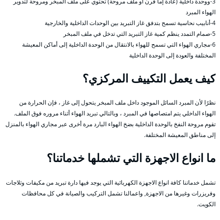
3-ووحدة داخلية (عادة إما فرن أو ملف مروحة) تحتوي على ملف المبخر ومروحة لتدوير
الهواء المبرد
4-أنابيب نحاسية تسمح بتدفق غاز التبريد بين الوحدات الداخلية والخارجية
5-صمام التمدد ينظم كمية غاز التبريد التي تدخل في ملف المبخر
6-مجاري الهواء التي تسمح للهواء بالانتقال من الوحدة الداخلية إلى أماكن المعيشة
المختلفة والعودة إلى الوحدة الداخلية
كيف يعمل التكييف المركزي؟
نظرًا لأن المبرد السائل الموجود داخل ملف المبخر يتحول إلى غاز ، فإن الحرارة من
الهواء الداخلي يتم امتصاصها في المبرد ، وبالتالي تبريد الهواء أثناء مروره فوق الملف.
تقوم مروحة النفخ بالوحدة الداخلية بضخ الهواء البارد مرة أخرى عبر مجاري الهواء بالمنزل
إلى مناطق المعيشة المختلفة.
ما انواع الاجهزة التي تشملها خدماتنا؟
تشمل خدماتنا كافة انواع الاجهزة الكهربائية التي يوجد فيها دارة تبريد من مكيفات وثلاجات
وفريزرات وغيرها من الاجهزة, واعمالنا تشمل التركيب والصيانة في كل محافظات
الكويت.