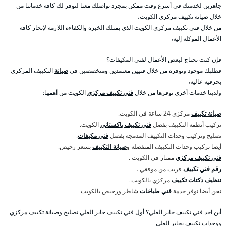
جاهزين لخدمتك في أسرع وقت ممكن بمجرد تواصلك معنا لنوفر لك كافة خدماتنا من
خلال صيانة تكييف مركزي الكويت،
من خلال فني تكييف مركزي الكويت الذي يمتلك الخبرة والكفاءة اللازمة لإنجاز كافة
الأعمال الموكلة إليه،
فإن كنت تحتاج لبعض الأعمال لفني المكيفات؟
فطلبك موجود ونوفره من خلال فنيين معتمدين ومتخصصين في
صيانة
التكييف المركزي
بحرفية عالية،
ولدينا خدمات أخرى نوفرها من خلال
فني تكييف مركزي
الكويت من أهمها:
صيانة تكييف
مركزي 24 ساعة في الكويت.
تركيب أنظمة التكييف بفضل
فني تكييف باكستاني
الكويت.
تصليح وتركيب وحدات التكييف المدمجة بفضل
فني مكيفات
.
أيضا تركيب وحدات التكييف المنفصلة و
صيانة التكييف
بسعر رخيص.
فنى تكييف مركزي
ممتاز في الكويت .
رقم فني تكييف
قريب من موقعي .
تنظيف دكتات تكييف
مركزي بالكويت .
نحن أيضا نوفر خدمة
فني طباخات
شاطر ورخيص بالكويت
أين اجد فني تكييف جابر العلي؟ أول فني تكييف جابر العلي تصليح وصيانة تكييف مركزي
ووحدات تكييف بجابر العلي