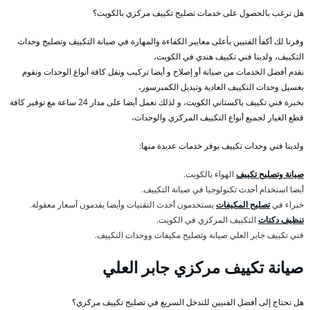
هل ترغب بالحصول على خدمات تصليح تكييف مركزي بالكويت؟
وفرنا لك أكفأ الفنيين بأعلى معايير الكفاءة والمهارة في صيانة التكييف وتصليح وحدات
التكييف، ولدينا فني تكييف هندي في الكويت،
نقدم أفضل الخدمات من صيانة أو إصلاح و أيضا تركيب ونقل كافة أنواع الوحدات ونقوم
بغسيل وحدات التكييف العادية وتبديل الكمبرسور،
بخبرة فني تكييف باكستاني الكويت، و لذلك نعمل أيضا على مدار 24 ساعة مع توفير كافة
قطع الغيار لجميع أنواع التكييف المركزي والوحدات،
ولدينا فني وحدات تكييف يوفر خدمات عديدة منها:
صيانة وتصليح تكييف
الهواء بالكويت.
أيضا استخدام أحدث تكنولوجيا في صيانة التكييف.
خبراء في
تصليح المكيفات
يستخدمون أحدث التقنيات وأيضا يقدمون أسعار معقولة.
تنظيف دكتات
التكييف المركزي في الكويت.
فني تكييف جابر العلي صيانة وتصليح مكيفات ووحدات التكييف.
صيانة تكييف مركزي جابر العلي
هل تحتاج إلى أفضل الفنيين للتدخل السريع في تصليح تكييف مركزي؟