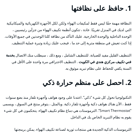
1. حافظ على نظافتها
النظافة مهمة حقًا ليس فقط لمكيفات الهواء ولكن لكل الأجهزة الكهربائية والميكانيكية
التي لديك في المنزل تقريبًا. عادة ، تتكون أنظمة تكييف الهواء من جزأين رئيسيين ،
الوحدة الداخلية والوحدة الخارجية. عليك التأكد من نظافة كلتا الوحدتين في جميع الأوقات.
إذا كنت تعيش في منطقة متربة إلى حد ما ، فيجب عليك زيادة وتيرة عملية التنظيف.
التنظيف القليل مفيد للصيانة. للتنظيف الشامل ، ومع ذلك ، سيطلب منك الاتصال
بخدمة
فني تكييف مركزي هندي في الكويت
. التنظيف الاحترافي مرة واحدة على الأقل في
السنة يكفي للحفاظ على نظام تبريد موثوق به.
2. احصل على منظم حرارة ذكي
التكنولوجيا تحول كل شيء “ذكي”. اعتدنا على وجود هواتف وأجهزة تلفاز منذ بضع سنوات
فقط ، الآن هناك هواتف ذكية وأجهزة تلفاز ذكية. وبالمثل ، يتوفر منتج في السوق ، ويسمى
“Smart Thermostat”. الترموستات هي دماغ نظام تكييف الهواء. يتحكمون في كل شيء
يقوم به نظام التبريد الخاص بك في الداخل.
الثرموستات الذكية الجديدة هي منتجات ثورية لصناعة تكييف الهواء. يمكن برمجتها