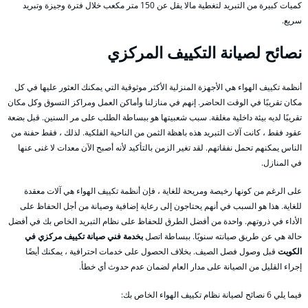
كميات كبيرة من التبريد لتغطية مالا يقل عن 150 متر مكعب خلال فترة وجيزة وتبريد
سريع.
نصائح لصيانة التكييف المركزي
أنظمة تكييف الهواء هي الأجهزة المنزلية الأكثر موثوقية التي يمكنك العثور عليها في كل
مكان تقريبًا في الوقت الحاضر. إنهم في منازلنا وأماكن العمل ومراكز التسوق وكل مكان
تقريبًا لديه بيئة داخلية مغلقة. سبب شعبيتها هو ببساطة الطلب على مر السنين. قبل بضعة
عقود فقط ، كانت آلات التبريد هذه باهظة الثمن من الناحية الفلكية. لذلك ، فقط حفنة من
الناس يمكنهم تحمل نفقاتهم. لقد تغير الزمن بالتأكيد لأنه أصبح الآن معدات لا غنى عنها
في المنازل.
على الرغم من كونها رخيصة ومريحة للغاية ، فإن أنظمة تكييف الهواء هي آلات معقدة
للغاية. هذا هو السبب في أنهم يحتاجون إلى رعاية إضافية وصيانة من أجل الحفاظ على
الأداء في ذروتهم. واحدة من أفضل الطرق للحفاظ على نظام التبريد الخاص بك في أفضل
حالة هي عن طريق صيانته سنويًا. ببساطة اتصل
بخدمة فني صيانة تكييف مركزي في
الكويت
قبل وصول فصل الصيف. بخلاف الحصول على خدمات احترافية ، يمكنك أيضًا
إجراء القليل من الصيانة على مدار العام لضمان عدم حدوث أي خطأ.
فيما يلي 6 نصائح لصيانة نظام تكييف الهواء الخاص بك: