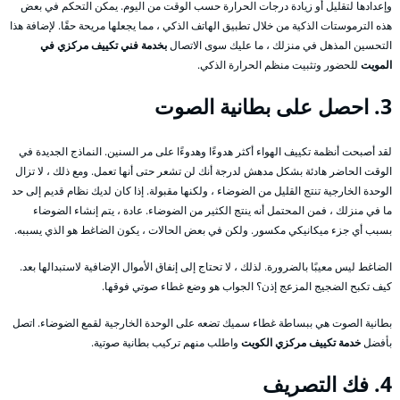
وإعدادها لتقليل أو زيادة درجات الحرارة حسب الوقت من اليوم. يمكن التحكم في بعض
هذه الترموستات الذكية من خلال تطبيق الهاتف الذكي ، مما يجعلها مريحة حقًا. لإضافة هذا
التحسين المذهل في منزلك ، ما عليك سوى الاتصال
بخدمة فني تكييف مركزي في
المويت
للحضور وتثبيت منظم الحرارة الذكي.
3. احصل على بطانية الصوت
لقد أصبحت أنظمة تكييف الهواء أكثر هدوءًا وهدوءًا على مر السنين. النماذج الجديدة في
الوقت الحاضر هادئة بشكل مدهش لدرجة أنك لن تشعر حتى أنها تعمل. ومع ذلك ، لا تزال
الوحدة الخارجية تنتج القليل من الضوضاء ، ولكنها مقبولة. إذا كان لديك نظام قديم إلى حد
ما في منزلك ، فمن المحتمل أنه ينتج الكثير من الضوضاء. عادة ، يتم إنشاء الضوضاء
بسبب أي جزء ميكانيكي مكسور. ولكن في بعض الحالات ، يكون الضاغط هو الذي يسببه.
الضاغط ليس معيبًا بالضرورة. لذلك ، لا تحتاج إلى إنفاق الأموال الإضافية لاستبدالها بعد.
كيف تكبح الضجيج المزعج إذن؟ الجواب هو وضع غطاء صوتي فوقها.
بطانية الصوت هي ببساطة غطاء سميك تضعه على الوحدة الخارجية لقمع الضوضاء. اتصل
بأفضل
خدمة تكييف مركزي الكويت
واطلب منهم تركيب بطانية صوتية.
4. فك التصريف