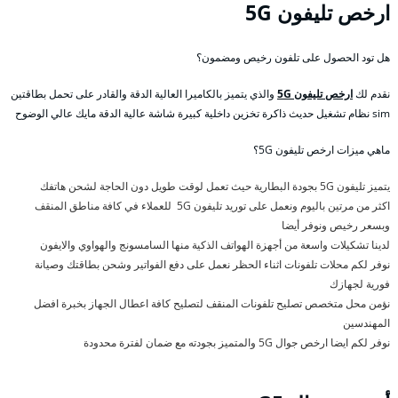
ارخص تليفون 5G
هل تود الحصول على تلفون رخيص ومضمون؟
نقدم لك
ارخص تليفون 5G
والذي يتميز بالكاميرا العالية الدقة والقادر على تحمل بطاقتين
sim نظام تشغيل حديث ذاكرة تخزين داخلية كبيرة شاشة عالية الدقة مايك عالي الوضوح
ماهي ميزات ارخص تليفون 5G؟
يتميز تليفون 5G بجودة البطارية حيث تعمل لوقت طويل دون الحاجة لشحن هاتفك
اكثر من مرتين باليوم ونعمل على توريد تليفون 5G للعملاء في كافة مناطق المنقف
وبسعر رخيص ونوفر أيضا
لدينا تشكيلات واسعة من أجهزة الهواتف الذكية منها السامسونج والهواوي والايفون
نوفر لكم محلات تلفونات اثناء الحظر نعمل على دفع الفواتير وشحن بطاقتك وصيانة
فورية لجهازك
نؤمن محل متخصص تصليح تلفونات المنقف لتصليح كافة اعطال الجهاز بخبرة افضل
المهندسين
نوفر لكم ايضا ارخص جوال 5G والمتميز بجودته مع ضمان لفترة محدودة