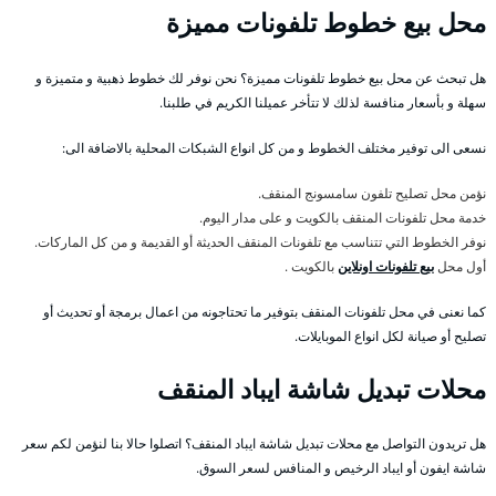
محل بيع خطوط تلفونات مميزة
هل تبحث عن محل بيع خطوط تلفونات مميزة؟ نحن نوفر لك خطوط ذهبية و متميزة و
سهلة و بأسعار منافسة لذلك لا تتأخر عميلنا الكريم في طلبنا.
نسعى الى توفير مختلف الخطوط و من كل انواع الشبكات المحلية بالاضافة الى:
نؤمن محل تصليح تلفون سامسونج المنقف.
خدمة محل تلفونات المنقف بالكويت و على مدار اليوم.
نوفر الخطوط التي تتناسب مع تلفونات المنقف الحديثة أو القديمة و من كل الماركات.
أول محل
بيع تلفونات اونلاين
بالكويت .
كما نعنى في محل تلفونات المنقف بتوفير ما تحتاجونه من اعمال برمجة أو تحديث أو
تصليح أو صيانة لكل انواع الموبايلات.
محلات تبديل شاشة ايباد المنقف
هل تريدون التواصل مع محلات تبديل شاشة ايباد المنقف؟ اتصلوا حالا بنا لنؤمن لكم سعر
شاشة ايفون أو ايباد الرخيص و المنافس لسعر السوق.