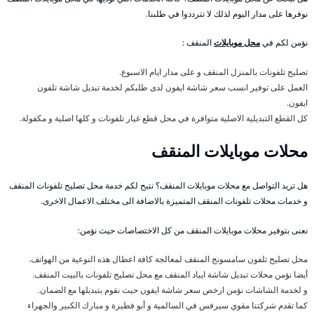
نوفرها على مدار اليوم لذلك لا تترددوا في طلبنا.
نؤمن لكم في
محل موبايلات
المنقف :
تصليح تلفونات بالمنزل المنقف و على مدار ايام الاسبوع.
العمل على توفير انسب سعر شاشة ايفون لدى طلبكم لخدمة تبديل شاشة تلفون
ايفون.
كل القطع التبديلية الاصلية متوافرة في محل قطع غيار تلفونات و كلها اصلية و مكفولة.
محلات موبايلات المنقف
هل تريد التواصل مع محلات موبايلات المنقف؟ نتيح لكم خدمة محل تصليح تلفونات المنقف
و خدمات محلات تلفونات المنقف المتميزة بالاضافة الى مختلف الاعمال الاخرى.
نعنى بتوفير محلات موبايلات المنقف من كل الاختصاصات حيث نؤمن:
محل تصليح تلفون سامسونج المنقف لمعالجة كافة اعطال هذه النوعية من الهواتف.
أيضا نؤمن محلات تبديل شاشة ايباد المنقف مع محل تصليح تلفونات بالبيت المنقف.
و لخدمة الشاشات نؤمن ارخص سعر شاشة ايفون حيث نقوم بتبديلها مع الضمان.
كما تقدم شركتنا مقوي سيرفس في السالمية و أبو فطيرة و مبارك الكبير والجهراء