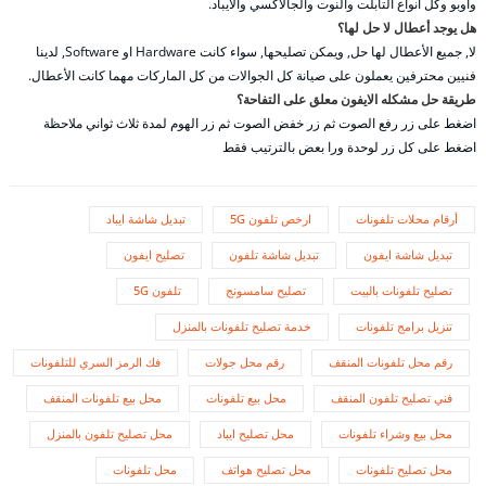
وأوبو وكل انواع التابلت والنوت والجالاكسي والايباد.
هل يوجد أعطال لا حل لها؟
لا, جميع الأعطال لها حل, ويمكن تصليحها, سواء كانت Hardware او Software, لدينا
فنيين محترفين يعملون على صيانة كل الجوالات من كل الماركات مهما كانت الأعطال.
طريقة حل مشكله الايفون معلق على التفاحة؟
اضغط على زر رفع الصوت ثم زر خفض الصوت ثم زر الهوم لمدة ثلاث ثواني ملاحظة
اضغط على كل زر لوحدة ورا بعض بالترتيب فقط
أرقام محلات تلفونات
ارخص تلفون 5G
تبديل شاشة ايباد
تبديل شاشة ايفون
تبديل شاشة تلفون
تصليح ايفون
تصليح تلفونات بالبيت
تصليح سامسونج
تلفون 5G
تنزيل برامج تلفونات
خدمة تصليح تلفونات بالمنزل
رقم محل تلفونات المنقف
رقم محل جولات
فك الرمز السري للتلفونات
فني تصليح تلفون المنقف
محل بيع تلفونات
محل بيع تلفونات المنقف
محل بيع وشراء تلفونات
محل تصليح ايباد
محل تصليح تلفون بالمنزل
محل تصليح تلفونات
محل تصليح هواتف
محل تلفونات