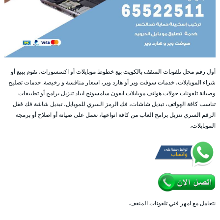
أول رقم محل تلفونات المنقف بالكويت بيع خطوط موبايلات أو اكسسورات، نقوم ببيع أو
شراء الموبايلات، خدمات سوفت وير أو هارد وير، اسعار منافسة و رخيصة. خدمات تصليح
وصيانة تلفونات جولات هواتف موبايلات ايفون سامسونج ايباد تنزيل برامج أو تطبيقات
تناسب كافة الهواتف، تبديل شاشات، فك الرمز السري للموبايل، تبديل شاشة فك قفل
الرقم السري تنزيل برامج العاب من كافة انواعها، نعمل على صيانة أو اصلاح أو برمجة
الموبايلات،
نتعامل مع امهر فني تلفونات المنقف.