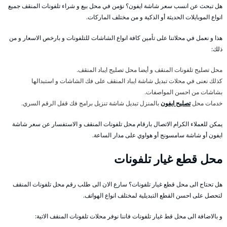
هل تبحث عن انسب سعر شاشة ايفون؟ نؤمن في محل بيع و شراء تلفونات المنقف جميع
انواع الموبايلات الحديثة أو الذكية و من مختلف الماركات.
هذا و نعمل في محلاتنا على تأمين كافة انواع الشاشات للتلفونات و بارخص الاسعار و من
ذلك:
محل تصليح تلفونات المنقف و أيضا محل تصليح ايباد المنقف.
كذلك نعنى في محلات تبديل شاشة ايباد المنقف على فك الشاشات و استبدالها
بشاشات من احسن المواصفات.
خدمات محل
تصليح ايفون
بالمنزل تبديل شاشة تنزيل برامج فك قفل الرقم السري.
يمكن للعملاء الكرام الاتصال بارقام محل تلفونات المنقف و الاستفسار عن سعر شاشة
ايفون أو شاشة سامسونج أو هواوي على مدار الساعة.
محل قطع غيار تلفونات
هل تحتاج الى محل قطع غيار تلفونات؟ سارع الان الى طلب رقم محل تلفونات المنقف
لتحصل على احسن القطع التبديلية لمختلف انواع الهواتف.
و بالاضافة الى محل قط غيار تلفونات فاننا نوفر محلات تلفونات المنقف الاتية: