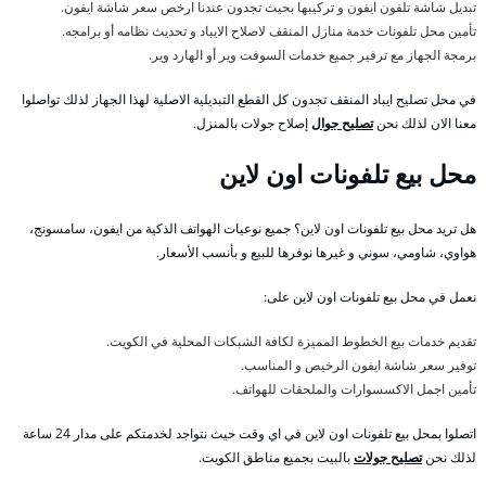
تبديل شاشة تلفون ايفون و تركيبها بحيث تجدون عندنا ارخص سعر شاشة ايفون.
تأمين محل تلفونات خدمة منازل المنقف لاصلاح الايباد و تحديث نظامه أو برامجه.
برمجة الجهاز مع ترفير جميع خدمات السوفت وير أو الهارد وير.
في محل تصليح ايباد المنقف تجدون كل القطع التبديلية الاصلية لهذا الجهاز لذلك تواصلوا
معنا الان لذلك نحن
تصليح جوال
إصلاح جولات بالمنزل.
محل بيع تلفونات اون لاين
هل تريد محل بيع تلفونات اون لاين؟ جميع نوعيات الهواتف الذكية من ايفون، سامسونج،
هواوي، شاومي، سوني و غيرها نوفرها للبيع و بأنسب الأسعار.
نعمل في محل بيع تلفونات اون لاين على:
تقديم خدمات بيع الخطوط المميزة لكافة الشبكات المحلية في الكويت.
توفير سعر شاشة ايفون الرخيص و المناسب.
تأمين اجمل الاكسسوارات والملحقات للهواتف.
اتصلوا بمحل بيع تلفونات اون لاين في اي وقت حيث نتواجد لخدمتكم على مدار 24 ساعة
لذلك نحن
تصليح جولات
بالبيت بجميع مناطق الكويت.