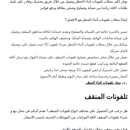
نوفر لكم. محلات تلفونات أثناء الحظر ونعمل من خلال فريق محترف وقادر على تلبية
طلبات كافة زبائننا من صيانة وتصليح وشحن بطاقة ودفع فواتير
لماذا محلات تلفونات أثناء الحظر هو الافضل؟
نتميز بالخبرة عالية في الصيانة والتصليح ونقدم خدماتنا لكافة مناطق المنقف ونعمل
في صيانة شاشات الهاتف وصيانة المايك وتنشيف الهاتف بالبيت
يمكنك.من خلال محلات تلفونات أثناء الحظر شراء تلفون 5G حيث نعمل على توصيله
لامام منزلك
نعمل من خلال محل متخصص تصليح تلفونات المنقف على صيانة الجهاز مع تبديل كافة
القطع التالفة وتركيب قطع جديدة عالية الجودة
نعمل على استيراد ارخص تليفون 5G وبيعه بسعر جدا رخيص
أسعار مميزة وخدمتنا متاحة على مدار اليوم وطيلة أيام الأسبوع
رقم
محل تلفونات اثناء الحظر
.
تلفونات المنقف
هل ترغب في الحصول على مختلف انواع تلفونات المنقف؟ نقدم اليكم في محل بيع و
شراء تلفونات المنقف كافة النوعيات من الموبايلات الحديثة بانسب الاسعار.
هذا و نعنى بتوفير محلات تلفونات المنقف الاتية: