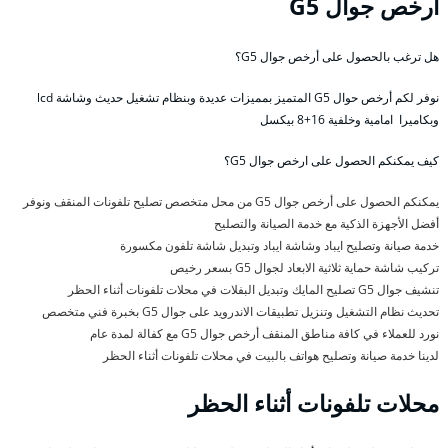
أرخص جوال G5
هل ترغب بالحصول على أرخص جوال G5؟
نوفر لكم أرخص حوال G5 المتميز بمميزات عديدة وبنظام تشغيل حديث وشاشة lcd
وبكاميرا امامية وخلفية 16+8 بيكسل
كيف يمكنكم الحصول على ارخص جوال G5؟
يمكنكم الحصول على أرخص جوال G5 من محل متخصص تصليح تلفونات المنقف ونوفر
أفضل الأجهزة الذكية مع خدمة الصيانة والتصليح
خدمة صيانة وتصليح ايباد وشاشة ايباد وتبديل شاشة تلفون مكسورة
تركيب شاشة حماية ثلاثية الابعاد لجوال G5 بسعر رخيص
تنشيف جوال G5 تصليح المايك وتبديل البفلات في محلات تلفونات أثناء الحظر
تحديث نظام التشغيل وتنزيل تطبيقات الاندرويد على جوال G5 بخبرة فني متخصص
نورد للعملاء في كافة مناطق المنقف أرخص جوال G5 مع كفالة لمدة عام
لدينا خدمة صيانة وتصليح هواتف بالبيت في محلات تلفونات أثناء الحظر
محلات تلفونات أثناء الحظر