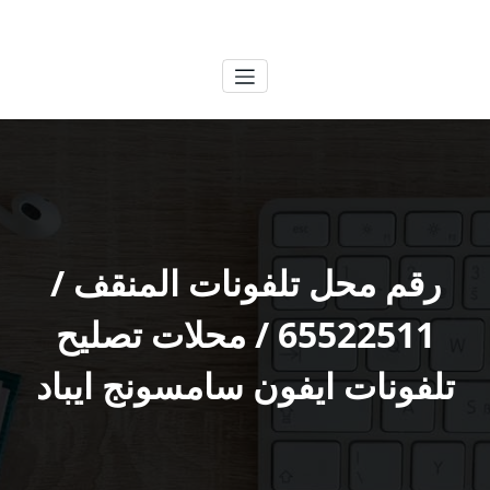
لتجاوز
الكويتية
خدمات وظائف بالكويت
لى
لمحتوى
رقم محل تلفونات المنقف /
65522511 / محلات تصليح
تلفونات ايفون سامسونج ايباد