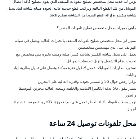
نؤمن لك خدمة محل متخصص تصليح تلفونات المنقف الذي يقوم بتصليح كافة اعطال
الموبايل من فك القطع التالفة وتركيب قطع جديدة عالية الجودة صيانة شاشة ايباد تبديل
شاشة مكسورة إزالة البقع السودا من الشاشة تصليح tuch
ماهي مميزات محل متخصص تصليح تلفونات المنقف؟
نتميز في محل متخصص تصليح تلفونات المنقف بالخبرات العالية ونعمل في صيانة
الهواتف على ايدي مهندسين متخصصين
نعمل على تبديل شاشة الكسر بشاشة كسر اصلية ومتينة بخبرة فني متخصص مع
تحديث نظام التشغيل وتنزيل تطبيقات الموبايل
نستورد بطاريات للموبايلات تعمل لأطول فترة ممكنة ونعمل على تبديل بطارية ايباد
وتابلت
نوفر ارخص جوال 5G والمتميز بجودته وقدرته العالية على التخزين
يتميز تلفون 5G بدقة الكاميرا الامامية والخلفية وسعته العالية بتخزين الموسيقا
والصور
نؤمن محلات تلفونات أثناء الحظر تعمل على بيع الاجهزة الالكترونية مع صيانة شاملة
لجهاز.
محل تلفونات توصيل 24 ساعة
هل تبحثون عن محل تلفونات توصيل 24 ساعة؟ اذا تواصلوا معنا من خلال رقم محل