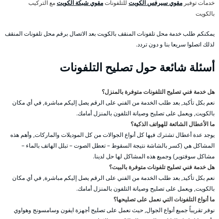
خدمات توفير
مقوي سيرفس الكويت
للتلفونات
مقوي شبكة الكويت
مع التركيب
بالكويت
يمكنكم طلب خدمة محل تلفونات المنقف بالكويت بعد الاتصال برقم محل تلفونات المنقف
لذلك اتصلوا سريعا بنا و دون تردد.
أسئلة شائعة حول تصليح التلفونات
هل خدمة فني تصليح التلفونات متوفرة بالمنزل؟
نعم بكل تأكيد, بعد طلب الخدمة من الفني على الرقم يصل إليكم مباشرة, في أي مكان
بالكويت, ويعمل على تصليح وصيانة التلفون بالمنزل أمامك.
ما الأعطال الشائعة للهواتف الذكية؟
يوجد عدة أعطال تشترك فيها كل أنواع الجوالات من كل الموديلات والماركات, وأهم هذه
المشاكل هي (كسر بالشاشة نتيجة السقوط – تعطل الصوت – تبلل الهاتف بالماء –
مشاكل سوفتوير) وجميع هذه المشاكل لها حل لدينا.
هل خدمة فني تصليح تلفونات متوفرة بالبيت؟
نعم بكل تأكيد, بعد طلب الخدمة من الفني على الرقم يصل إليكم مباشرة, في أي مكان
بالكويت, ويعمل على تصليح وصيانة التلفون بالمنزل أمامك.
ما أنواع التلفونات التي نعمل على تصليحها؟
نوفر تقريباً جميع أنواع الجوال, حيث نعمل على تصليح أجهزة ايفون وسامسونج وهواوي