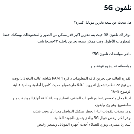
تلفون 5G
هل تبحث عن سعة تخزين موبايل كبيرة؟
نوفر لك تلفون 5G حيث يتم تخزين اكبر قدر ممكن من الصور والمحفوظات ويمكنك حفظ
المعلومات للأطول وقت ممكن بسعة تخزين داخلية ٣٢ججيجا بايت
ماهي مواصفات تلفون 5G؟
مواصفاته عديدة ومتنوعة منها
القدرة العالية في تخزين كافة المعلومات ذاكرة RAM 4 شاشة عالية الدقة5.3 بوصة
من نوع lcd نظام تشغيل اندرويد 6.0.1 مارشميلو حديث كاميرا أمامية وخلفية عالية
الوضوح 8+16
لدينا محل متخصص تصليح تلفونات المنقف لتصليح وصيانة كافة أنواع الموبايلات منها
سامسونغ وهواوي وايفون
نوفر محلات تلفونات اثناء الحظر يمكنك التواصل معنا بأي وقت شئت
نوفر لكم ارخص جوال 5G والذي يتميز بالجودة العالية
أسعارنا مميزة.. ونورد للعملاء أحدث أجهزة الموبايل وبسعر رخيص