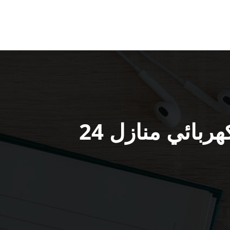
فني كهربائي منازل مشرف / 66191325 / كهربائي منازل 24