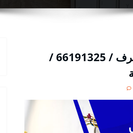
فني كهربائي منازل مشرف / 66191325 /