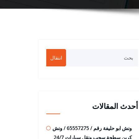
انتقال
أحدث المقالات
ونش ابو حليفة رقم / 65557275 / ونش
كرين سطحة سحب ونقل سيارات 24/7