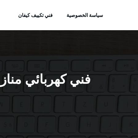
الكويتية
لتجاوز
خدمات وظائف بالكويت
لى
سياسة الخصوصية
فني تكييف كيفان
لمحتوى