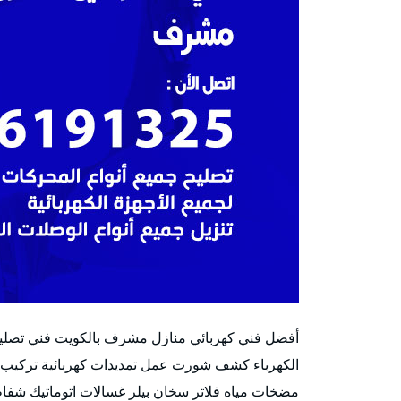
الكهرباء كشف شورت عمل تمديدات كهربائية تركيب ب
مضخات مياه فلاتر سخان بيلر غسالات اتوماتيك شفاط