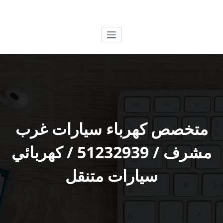
لتجاوز
الكويتية
خدمات وظائف بالكويت
لى
لمحتوى
متخصص كهرباء سيارات غرب
مشرف / 51232939‬ / كهربائي
سيارات متنقل