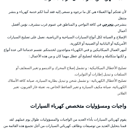
لأن ثقتكم أيها العملاء هي كل ما نرجوه و نسعى إليه فقد أمنا لكم خدمة كهرباء و بنشر
متنقل
بنشرجي
بنجرجي
في كافة النواحي و المناطق في عموم غرب مشرف، نؤمن أفضل
أعمال
الإصلاح و الصيانة لكل أنواع السيارات السياحية و الرياضية، نعمل على تصليح السيارات
الأمريكية أو اليابانية أو الصينية أو الكورية،
أمهر العمال الميكانيكين و فني الكهرباء متواجدون لخدمتكم. تقسم خدماتنا الى عدة أنواع
و لكنها متكاملة و شاملة لتصليح أي عطل مهما كان و من هذه الأعمال :
تصليح الأعطال الميكانيكية : و تشمل إصلاح المحرك و الدينمو و تغير السفايف أو
السلفات و تبديل إطارات أو التوايرات.
تصليح الأعطال الكهربائية : و تشمل شحن و تبديل بطارية السيارة، صيانة كافة الأسلاك
الكهربائية، صيانة مكيف السيارة و تغير الضاغط الخاص به، تعبئة غاز الفريون، تغير
الفلاتر.
واجبات ومسؤوليات متخصص كهرباء السيارات
يقوم كهربائي السيارات بأداء العديد من الواجبات والمسؤوليات طوال يوم عملهم. لقد
قمنا بتحليل العديد من توصيفات وظائف كهربائي السيارات من أجل تجميع هذه القائمة من