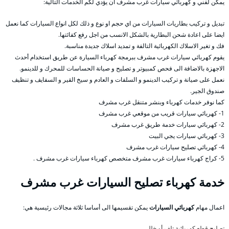
يمكن لفني و كهربائي سيارات غرب مشرف ان يؤدي لكم الخدمات التالية:
تبديل و تركيب بطاريات السيارات من اي حجم او نوع و ذلك لكل انواع السيارات كما نعمل
ايضا على اعادة شحن البطارية بالشكل الانسب من اجل رفع كفائتها.
فك و تغير الاسلاك الكهربائية التالفة و تمديد اسلاك جديدة مناسبة.
يقوم كهربائي سيارات غرب مشرف ببرمجة كهرباء السيارة عن طريق استخدام أحدث
الاجهزة بالاضافة الى فحص كمبيوتر و تصليح و صيانة الحساسات للمحرك و للدينمو.
نعمل على صيانة و تركيب الدينمو و السلفات و العادم و سيخ القير و السفايف و تنظيف
صندوق الجير.
كما نوفر خدمات كهرباء وبنشر متنقل غرب مشرف
1- كهربائي سيارات قريب من موقعي غرب مشرف
2- كهربائي سيارات خدمة طريق غرب مشرف
3- كهربائي سيارات يجي البيت
4- كهربائي تصليح سيارات غرب مشرف
5- كراج كهرباء سيارات غرب مشرف متخصص كهرباء سيارات غرب مشرف .
خدمة كهرباء تصليح السيارات غرب مشرف
اعمال مهام
كهربائي السيارات
يمكن تقسيمها الى أساسا ثلاثة مجالات رئيسية هي:
تصليح قطع كهربائية تلف أو خلل،