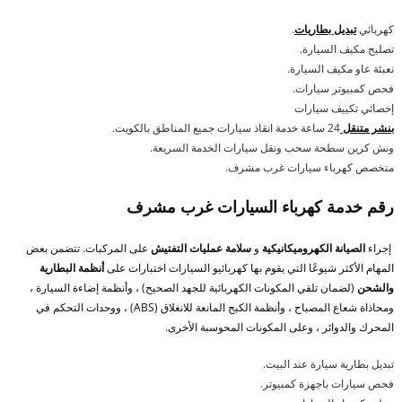
كهربائي
تبديل بطاريات
.
تصليح مكيف السيارة.
نعبئة عاو مكيف السيارة.
فحص كمبيوتر سيارات.
إخصائي تكييف سيارات
بنشر متنقل
24 ساعة خدمة انقاذ سيارات جميع المناطق بالكويت.
ونش كرين سطحة سحب ونقل سيارات الخدمة السريعة.
متخصص كهرباء سيارات غرب مشرف.
رقم خدمة كهرباء السيارات غرب مشرف
إجراء
الصيانة الكهروميكانيكية
و
سلامة عمليات التفتيش
على المركبات. تتضمن بعض
المهام الأكثر شيوعًا التي يقوم بها كهربائيو السيارات اختبارات على
أنظمة البطارية
والشحن
(لضمان تلقي المكونات الكهربائية للجهد الصحيح) ، وأنظمة إضاءة السيارة ،
ومحاذاة شعاع المصباح ، وأنظمة الكبح المانعة للانغلاق (ABS) ، ووحدات التحكم في
المحرك والدوائر ، وعلى المكونات المحوسبة الأخرى.
تبديل بطارية سيارة عند البيت.
فحص سيارات باجهزة كمبيوتر.