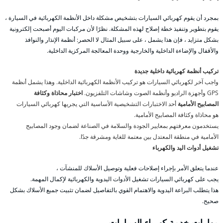
بمجرد أن يقوم كهربائي السيارات بتشخيص مشكلة داخل الأنظمة الكهربائية في السيارة ،
يقوم بتطوير وتنفيذ خطة إصلاح لهذه المشكلة. نظرًا لأن مركبات اليوم أصبحت إلكترونية
بشكل متزايد ، فإن هذا يشمل ، على سبيل المثال لا الحصر: أنظمة الإنذار والنوافذ
والأقفال والإضاءة الداخلية والخارجية ووحدة المعالجة المركزية الداخلية.
تركيب أنظمة كهربائية داخلية جديدة
واجب آخر لكهربائي السيارات هو تركيب الأنظمة الكهربائية الداخلية. وهذا يشمل أنظمة
GPS وأجهزة الراديو وأنظمة الصوت وشاشات التلفزيون.
اختبار محاذاة وكثافة
المصابيح الأمامية
أحد الاختبارات التشخيصية الأساسية التي يجريها كهربائي السيارات
هو محاذاة وكثافة المصابيح الأمامية.
يستخدمون معرفتهم بمعايير الجودة والسلامة في الصناعة لضمان وجود المصابيح
الأمامية في منطقة المعتدل بين معتمة للغاية ومشرقة جدًا.
تشغيل أدوات اليد والكهرباء
عندما يتعلق الأمر بإجراء إصلاحات فعلية وتوصيل الأسلاك للمنشآت ،
يجب على كهربائي السيارات تشغيل الأدوات اليدوية والكهربائية لإكمال المهمة.
هذا يتطلب البراعة اليدوية والاهتمام القوي بالتفاصيل لضمان تثبيت جميع الأسلاك بشكل
صحيح.
مهارات خدمة كهرباء السيارات