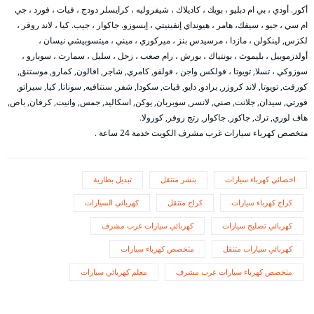
أكور. أودي ، بي ام دبليو ، بويك ، كاديلاك ، شيفروليه ، كرايسلر دودج ، فيات ، فورد ، جي
ام سي ، جيو ، سيفك، هامر ، هيونداي إنفينيتي ، إيسوزو. جاكوار ، جيب. كيا ، لاند روفر ،
لكزس, لينكولن ، مازدا ، مرسيدس بنز ، ميركوري ، ميني ، ميتسوبيشي نيسان ،
أولدزموبيل ، بليموث ، بونتياك ، بورش ، رام صعب ، زحل ، سليل ، سمارت ، سوبارو ،
سوزوكي ، تسلا, تويوتا ، فولكس واجن ، فولفو, كامري, شاجر, افالون, كمارو, موستنق,
كورفت, تويوتا, لاند كروزر, برادو, دايو, فيات, سكودا, شفر, سنتافيه, سوناتا, كيا, سيراتو,
فورتي, سيدان, جلانت, صني, لانسر, سوبربان, يوكن, اسكاليد, جمس, وانيت, كرفان, باص,
هاف لوري, ترك, جاكور, جاكوار, رتج روفر, كورولا.
متخصص كهرباء سيارات غرب مشرف الكويت خدمة 24 ساعة .
اخصائي كهرباء سيارات
بنشر متنقل
تبديل بطارية
كراج كهرباء سيارات
كراج متنقل
كهربائي السيارات
كهربائي تصليح سيارات
كهربائي سيارات غرب مشرف
كهربائي سيارات متنقل
متخصص كهرباء سيارات
متخصص كهرباء سيارات غرب مشرف
معلم كهربائي سيارات