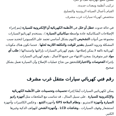
تركيب أنظمة ومعدات جديدة،
القيام بأعمال الصيانة الروتينية والتصليح.
متخصص كهرباء سيارات غرب مشرف.
في حالة حدوث
عطل أو خلل
في
الأنظمة الكهربائية أو الإلكترونية للسيارة
(يتم إجراء
الإصلاحات الميكانيكية عادة بواسطة
ميكانيكي السيارة
) ، يستخدم كهربائيو السيارات
مجموعة من أدوات
التشخيص
(اليوم بشكل أساسي تعتمد على الكمبيوتر) لتحديد سبب
المشكلة وتزويد العميل
بتقدير للوقت والتكلفة اللازمة لحلها
. عندما تكون هناك مكونات
كهربائية تالفة لا يمكن إصلاحها ، يقوم كهربائي السيارات بإزالتها واستبدالها (
طلب أي
مواد
غير متوفرة). بمجرد الانتهاء من جميع الأعمال ، يقوم كهربائي السيارات
بإجراء
الفحوصات والاختبارات
للتحقق من نجاح عمليات الإصلاح وأن السيارة تعمل بشكل
صحيح.
رقم فني كهربائي سيارات متنقل غرب مشرف
يمكن لكهربائيي السيارات أيضًا إجراء
تحسينات وتحسينات على الأنظمة الكهربائية
والإلكترونية للسيارة
. على سبيل المثال ، قد تتناسب مع الملحقات مثل
أجهزة راديو
السيارة وأجهزة
الاستريو ،
ونظام الملاحة GPS
وأجهزة
التتبع
، وعكس الكاميرات وأجهزة
استشعار وقوف السيارات ،
وشاشات LCD
،
وأجهزة الشحن
للهواتف الذكية وغيرها
الكثير.