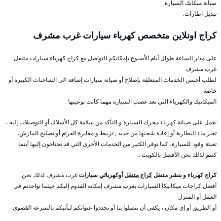
صيانة ميكانك السيارة.
تبديل اطارات.
كراج اونلاين متخصص كهرباء سيارات غرب مشرف
على مدار الساعة طوال أيام الأسبوع بإمكانكم التواصل مع كراج كهرباء سيارات متنقل
غرب مشرف
لطلب أحسن الخدمات المتعلقة بإصلاح أو صيانة سيارات إضافة الى الشاحنات الكبيرة أو
خاصة
الميكانيك والكهرباء التي تعد عصب السيارة مهما كانت نوعيتها .
نعمل على صيانة كهرباء محرك السيارة و التأكد من سلامة كل الأسلاك أو التوصيلات إليه ،
تغير ماء البطارية أو إعادة شحنها من جديد , تزبيط و معايرة الفرام أو تصليح المارش،
تعبئة وقود للسيارة، كما نوفر الكثير من الخدمات الأخرى التي قد تحتاجون إليها أينما
كنتم لذلك نحن الأفضل بالكويت .
كراج كهرباء و بنشر متنقل
كراج متنقل
أوكهربائي سيارات
غرب مشرف لذلك نحن
أفضل كراجات ميكانيكا السيارات بغرب مشرف إمكانه القدوم إليكم حيثما تواجدتم في
العمل أو المنزل
أو الطريق أو إي مكان ، يكفي أن تتصلوا بنا أو تحددوا عنوانكم لنأتيكم بالسرعة القصوى