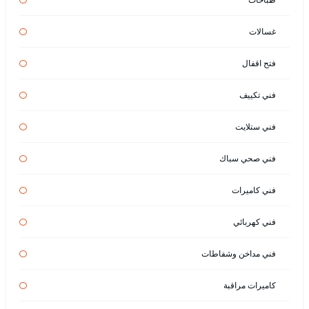
غسالات
فتح اقفال
فني تكييف
فني ستلايت
فني صحي سباك
فني كاميرات
فني كهربائي
فني مداخن وشفاطات
كاميرات مراقبة