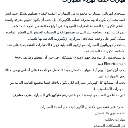
يستخدم كهربائي السيارات مجموعة من المهارات التقنية للقيام بعملهم بشكل جيد. ليس
فقط يجب أن يكون لديهم معرفة عملية بالكهرباء ، بل يجب أن يكون لديهم معرفة واسعة
بالنظم الكهربائية المعقدة المتزايدة الموجودة في أنواع مختلفة من المركبات. تعتمد
المركبات اليوم ، وخاصة تلك التي تم تصنيعها خلال السنوات الخمس إلى العشر الماضية ،
بشكل كبير على وحدة المعالجة المركزية الإلكترونية الخاصة بها للعمل.
يستخدم كهربائيون السيارات مهاراتهم التحليلية لإجراء الاختبارات التشخيصية على هذه
الأنظمة الكهربائية المتشابكة ،
ثم يستخدمون قاعدة معارفهم لإصلاح المشكلة , في حين أن معظم وظائف Auto
Electricianian فنية ،
يجب أن يكون لديهم أيضًا مهارات اتصال جيدة للتعامل مع العملاء على أساس يومي. هناك
بعض المهارات التي
يجب أن يمتلكها كل كهربائي سيارات لكي يكون ناجحًا. قمنا بتجميع القائمة التالية من
المهارات الأساسية بناءً
على بحثنا في العديد من توصيفات وظائف
رقم فنيكهربائي السيارات غرب مشرف:
القدرة على تشخيص الأعطال الكهربائية داخل أنظمة السيارات
اهتمام قوي بالتفاصيل
مهارات تحليلية
حل المشكلات المعقدة