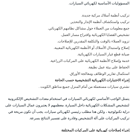
المسؤوليات الأساسية لكهربائي السيارات.
تركيب أنظمة أسلاك مركبة جديدة.
تركيب واستكشاف أنظمة الإنذار والتحذير.
جمع معلومات من العملاء حول مشاكل نظامهم الكهربائي.
تشخيص القضايا الكهربائية واقتراح مسار العمل.
تزويد العملاء بالوقت والتكلفة المقدرين للإصلاحات.
إصلاح واستبدال الأسلاك أو الأنظمة الكهربائية المعيبة.
صيانة قطع غيار السيارات الكهربائية.
خدمة وإصلاح الأنظمة الكهربائية على المركبات الزراعية.
الحفاظ على بيئة عمل نظيفة.
استكمال تقارير الوظائف ومعالجة الأوراق.
إجراء الاختبارات الكهربائية التشخيصية حسب الحاجة
نشتري سيارات مستعملة من أمام المنزل جميع مناطق الكويت .
يتمثل الواجب الأساسي لكهربائي السيارات في استخدام معدات التشخيص الإلكترونية
لتشخيص المشكلات الكهربائية داخل السيارة. معظمهم لا يعتبرون عمال السيارات على
دراية تكنولوجية ، ولكن هذا مطلب رئيسي لكهربائي سيارات. يجب أن تكون مريحة في
تركيب المركبات على آلة التشخيص وقادرة على تفسير النتائج بسرعة.
إجراء إصلاحات كهربائية على المركبات المختلفة