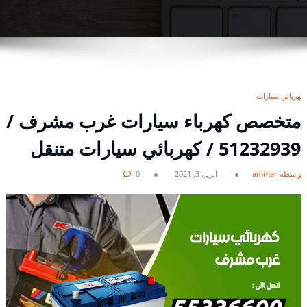
كهربائي سيارات
متخصص كهرباء سيارات غرب مشرف /
51232939‬ / كهربائي سيارات متنقل
بواسطة ammar
أبريل 3, 2021
0