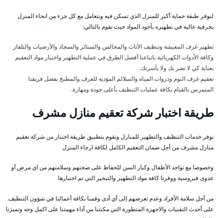
لنوفر طبقة حماية أكبر للمنزل الذي تسكن فيه ونتعامل مع كل جزء من انحاء المنزل
بحرفية عالية في تطهيره بأجود المواد حيث نقوم بالتالي:
تطهير غرف المعيشة وتنظيف الأثاث والمجالس والستائر والسجاد والأرضيات والتلفاز
وكافة الأدوات الكهربائية باتباعنا أفضل الطرق في عملية التطهير واختيار مواد التعقيم
بعناية كي لا تضر بك ولا بأسرتك.
تعقيم غرف النوم ودروات المياه والسلالم المؤدية للغرف والمطبخ بفضل فريقنا
المتمرس بالقيام بكافة عمليات التنظيف بأعلى جودة ومهارة.
طريقة اختبار شركة تعقيم منازل مشرف
نوفر خدمات التنظيف والتطهير للمنازل ونقوم بتطبيق طريقة اختبار من شركة تعقيم
منازل مشرف من أجل ضمان التعقيم الكامل لكافة ارجاء المنزل
وخصوصا مع تواجد الأطفال وكبار السن للحفاظ على صحتهم وسلامتهم من اي مرض أو
عدوى فيروسية ووفرنا كافة مواد التطهير والتبخير التي تم اختبارها
من أجل سلامة الأفراد وعدم تعرضهم إلى أي أذى وقمنا بكافة أعمالنا في شؤون التنظيف
على أحدث التقنيات والاجهزة المتطورة التي مكنتنا من أداء مهمتنا على اكمل وجه وتميزنا