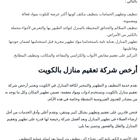
بالتالي :
تنظيف وتطهير الحمامات بتنظيف مكثف كونها أكثر عرضة للتلوث بمواد فعالة
ومضمونة.
تنظيف السلالم والحدائق المحيطة بالمنزل لتواجد الطيور بها والتعرض لأجواء محملة
بالكثير من الأمراض.
تطهير المنازل بعناية تامة باستخدامنا مواد تطهير مجربة قبل استخدامها لضمان جودتها
وفاعليتها.
التركيز على تعقيم مقابض الأبواب والكراسي والمقاعد والمكاتب وتنظيف المطابخ.
أرخص شركة تعقيم منازل بالكويت
نقدم خدمة التنظيف و التطهير والتبخير لكافة المنازل في الكويت ونعتبر أرخص شركة
تعقيم منازل بالكويت ونستخدم ادوات ومواد معقمة، تضمن تطهير المكان وكل ما يوجد به
من مصادر للعدوى الفيروسية النشطة وخاصة في هذه الأيام،
فنحن قادرين على تعقيم وتطهير بشكل كبير ومتقن، ونقدم أعلى وأدق الخدمات من أجل
ارضاء العملاء في تطهير المنازل ونعد أفضل شركة رخيصة لها قدرة على تطهير وتعقيم
المنازل والفلل والقصور ونتميز بما يلي:
فك الأجهزة الكهربائية التي تحتاج الى تنظيف وتركيبها بعد إتمام عملية التنظيف