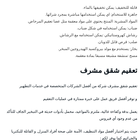
قابلة للتخفيف: يمكن تخفيفها بالماء.
جاهزة للاستخدام: اي يمكن استخدامها مباشرة بمجرد شرائها.
المواد المشربة: المنتج يحتوي على مواد معقمة مثل عصا تعقيم المرحاض.
ضباب: يمكن استخدامه في شكل ضباب.
رشاش كهروستاتيكي :يمكن استخدامه مع الرشاش.
صلب: قرص قابل للذوبان.
بخار: يستخدم مع مولد بيروكسيد الهيدروجين المبخر.
مسح :منشفة مشبعة مسبقا بمادة معقمة.
تعقيم شقق مشرف
تعقيم شقق مشرف شركة من أفضل الشركات المتخصصة في خدمات التطهير
و توفر أفضل فريق عمل على خبرة ممتازة في عمليات التعقيم
يعمل بدقة وكفاءة عالية، ملتزم بالمواعيد، محمل بأدوات حديثة في التبخير الجاف للتأكد
من عدم وجود أي فيروس
حيث يتم اختيار أفضل مواد التنظيف، الآمنة على صحة أفراد المنزل, و القاتلة للبكتريا
والجراثيم كما يوفر لكم :