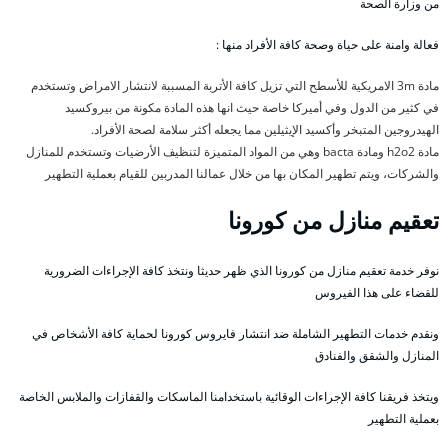
من وزارة الصحة
فعالة وامنة على حياة وصحة كافة الأفراد منها :
مادة 3m الامريكية للأسطح التي تزيل كافة الأتربة المسببة لانتشار الامراض وتستخدم
في كثير من الدول وفي أميركا خاصة حيث انها هذه المادة مكونة من بيروكسيد
الهيدروجين المتبخر وأكسيد الإيثيلين مما يجعله أكثر سلامة لصحة الأفراد.
مادة h2o2 ومادة bacta وهي من المواد المتميزة لتنظيف الأرضيات وتستخدم للمنازل
والشركات، ويتم تطهير المكان بها من خلال عمالنا المدربين للقيام بعملية التطهير
تعقيم منازل من كورونا
نوفر خدمة تعقيم منازل من كورونا الذي ظهر حديثا ونتخذ كافة الإجراءات الضرورية
للقضاء على هذا الفيروس
ونقدم خدمات التطهير الشاملة ضد انتشار فايروس كورونا لحماية كافة الأشخاص في
المنازل والشقق والفنادق
ويتخذ فريقنا كافة الإجراءات الوقائية باستخدامنا الماسكات والقفازات والملابس الخاصة
بعملية التطهير