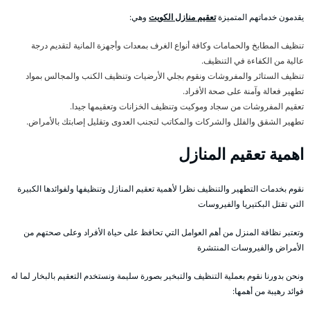
يقدمون خدماتهم المتميزة
تعقيم منازل الكويت
وهي:
تنظيف المطابخ والحمامات وكافة أنواع الغرف بمعدات وأجهزة المانية لتقديم درجة
عالية من الكفاءة في التنظيف.
تنظيف الستائر والمفروشات ونقوم بجلي الأرضيات وتنظيف الكنب والمجالس بمواد
تطهير فعالة وآمنة على صحة الأفراد.
تعقيم المفروشات من سجاد وموكيت وتنظيف الخزانات وتعقيمها جيدا.
تطهير الشقق والفلل والشركات والمكاتب لتجنب العدوى وتقليل إصابتك بالأمراض.
اهمية تعقيم المنازل
نقوم بخدمات التطهير والتنظيف نظرا لأهمية تعقيم المنازل وتنظيفها ولفوائدها الكبيرة
التي تقتل البكتيريا والفيروسات
وتعتبر نظافة المنزل من أهم العوامل التي تحافظ على حياة الأفراد وعلى صحتهم من
الأمراض والفيروسات المنتشرة
ونحن بدورنا نقوم بعملية التنظيف والتبخير بصورة سليمة ونستخدم التعقيم بالبخار لما له
فوائد رهيبة من أهمها: