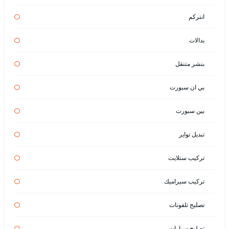
انتركم
بدالات
بنشر متنقل
بي ان سبورت
بين سبورت
تبديل تواير
تركيب ستلايت
تركيب سيراميك
تصليح تلفونات
تصليح سيارات