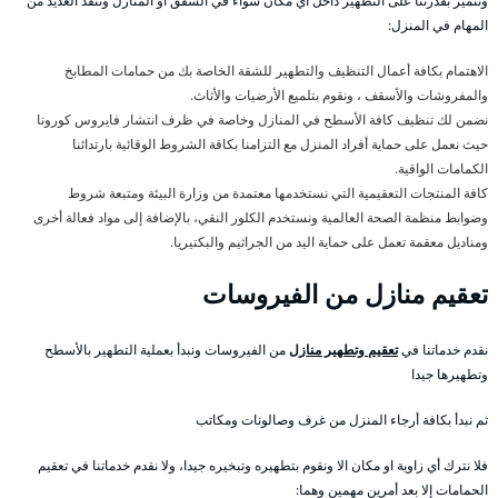
ونتميز بقدرتنا على التطهير داخل أي مكان سواء في الشقق او المنازل وننفذ العديد من
المهام في المنزل:
الاهتمام بكافة أعمال التنظيف والتطهير للشقة الخاصة بك من حمامات المطابخ
والمفروشات والأسقف ، ونقوم بتلميع الأرضيات والأثاث.
نضمن لك تنظيف كافة الأسطح في المنازل وخاصة في ظرف انتشار فايروس كورونا
حيث نعمل على حماية أفراد المنزل مع التزامنا بكافة الشروط الوقائية بارتدائنا
الكمامات الواقية.
كافة المنتجات التعقيمية التي نستخدمها معتمدة من وزارة البيئة ومتبعة شروط
وضوابط منظمة الصحة العالمية ونستخدم الكلور النقي، بالإضافة إلى مواد فعالة أخرى
ومناديل معقمة تعمل على حماية اليد من الجراثيم والبكتيريا.
تعقيم منازل من الفيروسات
نقدم خدماتنا في
تعقيم وتطهير منازل
من الفيروسات ونبدأ بعملية التطهير بالأسطح
وتطهيرها جيدا
ثم نبدأ بكافة أرجاء المنزل من غرف وصالونات ومكاتب
فلا نترك أي زاوية او مكان الا ونقوم بتطهيره وتبخيره جيدا، ولا نقدم خدماتنا في تعقيم
الحمامات إلا بعد أمرين مهمين وهما: