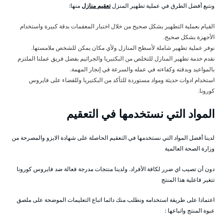
ونتبع أفضل الطرق في عملية تطهير المنزل
تعقيم منازل
منها:
القيام بعملية التطهير بشكل صحيح من خلال اختبار المعقمات بدقة كبيرة واستخدام
الأجهزة بشكل صحيح.
نوفر عملية تطهير شاملة لأسطح المنازل ولأي مكان يمكن للشخص ملامستها.
نقدم خدمة تطهير المنازل للتخلص من البكتيريا والجراثيم بفضل فريق عملنا الملتزم
بالمواعيد وبدقته وكفاءته في عمله والسرعة في إنجاز المهمة.
استخدام ادوات حديثة ومواد مستوردة للتأكد من البكتيريا وللقضاء على فايروس
كورونا.
المواد التي نستخدمها في التعقيم
لدينا أفضل المواد التي نستخدمها في التعقيم الحاصلة على شهادة الايزو والمصرحة من
وزارة الصحة العالمية
دون أن تصيب اي ضرر لكافة الأفراد. ولدينا منتجات مدرجة فعالة ضد فايروس كورونا
تتغير فاعلية هذا المنتج
اعتمادا على طريقة استخدامه ونطلب منك دائما اتباع التعليمات الموضحة على ملصق
عبوة المنتج واتباعها :