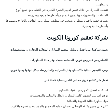
والتطهير.
تنظيف المنازل من خلال فنيين لديهم الخبرة الكبيرة في التعامل مع جميع أنواع
المنظفات والمطهرات ويقدمون خدماتهم بأسعار تشجيعية ومدروسة.
تقنيات حديثة وأجهزة متطورة تسعدنا في تنظيف المنازل من الداخل والخارج وتطهيرها
بأسعار مثالية ومميزة
شركة تعقيم كورونا الكويت
تعتمد شركتنا على افضل وسائل التعقيم للمنازل والمحلات التجارية والمستشفيات
للتخلص من فايروس كورونا المستجد بحيث نوفر كافة المطهرات
ومواد التبخير لتنظيف الاسطح وقتل الجراثيم والفايروسات بكل انوعها ومنها كورونا
تعمل شركتنا مع فريق مختص لتامين حماية كاملة عبر
استخدام افضل الأجهزة والتقنيات للتعقيم
توفير أساليب لتطهير كامل للمنازل والفلل والمباني والمؤسسات
مواد مطهرة عالية الجودة والفعالية
كادر فني مجهز بكافة الوسائل لضمان حماية للمجمتع والمؤسسة والاسرة والافراد