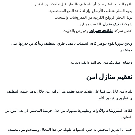
القوة الثلاثية للبخار حيث أن التنظيف بالبخار يقتل 99.9٪ من البكتيريا.
يقوم البخار بتنظيف الأوساخ وإزالة كافة البقع المستعصية.
يزيل البخار الروائح الكريهة من المفروشات والسجاد.
شركة
تنظيف منازل
بالكويت ممتازة .
أفضل شركة
مكافحة حشرات
وقوارض بالكويت.
ونحن بدورنا نقوم بتوفير كافة الخدمات بأفضل طرق التنظيف ونتأكد من قدرتها على
حمايتكم
وحماية اطفالكم من الجراثيم والفيروسات.
تعقيم منازل امن
نلتزم من خلال شركتنا على تقديم خدمة تعقيم منازل امن من خلال توفير خدمة التنظيف
والتطهير والتبخير التام
لكافة المفروشات والأدوات وتطهيرها بسهولة من خلال فريقنا المختص في هذا النوع من
التطهير،
حيث انا الفريق المختص له خبرة لسنوات طويلة في هذا المجال ويستخدم مواد معتمدة