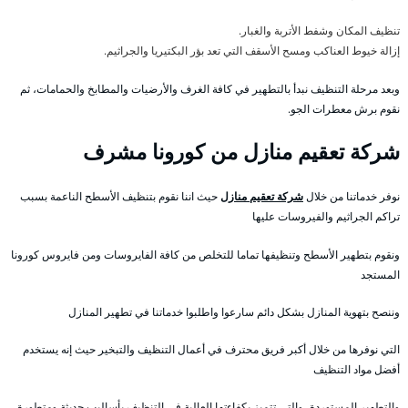
تنظيف المكان وشفط الأتربة والغبار.
إزالة خيوط العناكب ومسح الأسقف التي تعد بؤر البكتيريا والجراثيم.
وبعد مرحلة التنظيف نبدأ بالتطهير في كافة الغرف والأرضيات والمطابخ والحمامات، ثم
نقوم برش معطرات الجو.
شركة تعقيم منازل من كورونا مشرف
نوفر خدماتنا من خلال
شركة تعقيم منازل
حيث اننا نقوم بتنظيف الأسطح الناعمة بسبب
تراكم الجراثيم والفيروسات عليها
ونقوم بتطهير الأسطح وتنظيفها تماما للتخلص من كافة الفايروسات ومن فايروس كورونا
المستجد
وننصح بتهوية المنازل بشكل دائم سارعوا واطلبوا خدماتنا في تطهير المنازل
التي نوفرها من خلال أكبر فريق محترف في أعمال التنظيف والتبخير حيث إنه يستخدم
أفضل مواد التنظيف
والتطهير المستوردة ،والتي تتميز بكفاءتها العالية في التنظيف بأساليب حديثة ومتطورة