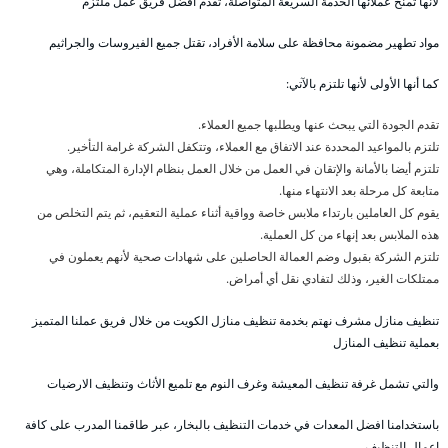
لأنها تمنح عملائها الخدمة السريعة المتواصلة، تقدم أفضل فريق عمل ملتزم
مواد تطهير مضمونة محافظة على سلامة الأفراد، تقتل جميع الفيروسات والجراثيم
كما أنها الأولى لأنها تلتزم بالآتي:
تقدم الجودة التي يبحث عنها ويطلبها جميع العملاء.
تلتزم بالمواعيد المحددة عند الاتفاق مع العملاء، وتتكفل الشركة غرامة التأخير.
تلتزم أيضا بالأمانة والإتقان في العمل من خلال العمل بنظام الإدارة المتكاملة، وهي
متابعة كل مرحلة بعد الانتهاء منها.
يقوم كل العاملين بارتداء ملابس خاصة وواقية أثناء عملية التعقيم، ثم يتم التخلص من
هذه الملابس بعد إنهاء من كل العملية.
تلتزم الشركة بقبول وضم العمالة الحاصلين على شهادات صحية لأنهم يعملون في
ممتلكات الغير، وذلك لتفادي نقل أي أمراض.
تنظيف منازل مشرف نهتم بخدمة تنظيف منازل الكويت من خلال فريق عملنا المتميز
بعملية تنظيف المنازل
والتي تشمل غرفة تنظيف المعيشة وغرف النوم مع تلميع الأثاث وتنظيف الارضيات
باستخدامنا افضل المعدات في خدمات التنظيف بالبخار، عبر طاقمنا المدرب على كافة
اعمال التنظيف