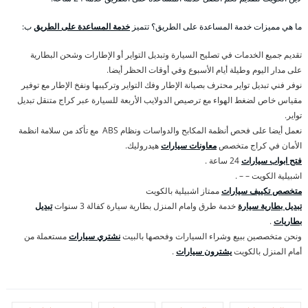
ما هي مميزات خدمة المساعدة على الطريق؟ تتميز
خدمة المساعدة على الطريق
ب:
تقديم جميع الخدمات في تصليح السيارة وتبديل التواير أو الإطارات وشحن البطارية
على مدار اليوم وطيلة أيام الأسبوع وفي أوقات الحظر أيضا.
نوفر فني تبديل تواير محترف بصيانة الإطار وفك التواير وتركيبها ونفخ الإطار مع توفير
مقياس خاص لضغط الهواء مع ترصيص الدولايب الأربعة للسيارة عبر كراج متنقل تبديل
تواير.
نعمل أيضا على فحص أنظمة المكابح والدواسات ونظام ABS مع تأكد من سلامة انظمة
الأمان في كراج متخصص
معاونات سيارات
هيدروليك.
فتح ابواب سيارات
24 ساعة .
اشبيلية الكويت – – .
متخصص تكييف سيارات
ممتاز اشبيلية بالكويت
تبديل بطارية سيارة
خدمة طرق وامام المنزل بطارية سيارة كفالة 3 سنوات
تبديل
بطاريات
.
ونحن متخصصين ببيع وشراء السيارات وفحصها بالبيت
نشتري سيارات
مستعملة من
أمام المنزل بالكويت
يشترون سيارات
.