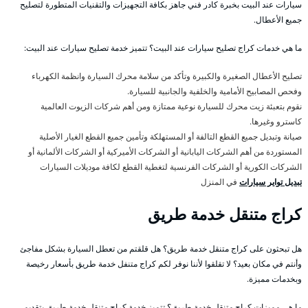
سيارات عند البيت بخبرة كادر فني جاهز بكافة التجهيزات والتقنيات المتطورة لتصليح
جميع الأعطال.
ما هي خدمات كراج تصليح سيارات عند البيت؟ تتميز خدمة تصليح سيارات عند البيت:
تصليح الأعطال الصغيرة والكبيرة وتأكد من سلامة محرك السيارة وانظمة الكهرباء
وفحص المصابيح الأمامية والخلفية والجانبية للسيارة.
نقوم بتعبئة زيت محرك للسيارة نوعية ممتازة ومن أهم شركات الزيوت العالمية
كاسترو وغيرها.
صيانة وتبديل جميع القطع التالفة أو المستهلكة وتأمين جميع القطع الغيار الأصلية
المستوردة من أهم الشركات اليابانية أو الشركات الأميركية أو الشركات الألمانية أو
الشركات الكورية أو الشركات الفرنسية لتغطية القطع لكافة موديلات السيارات
تبديل تواير سيارات
في المنزل
كراج متنقل خدمة طريق
هل تبحثون على كراج متنقل خدمة طريق؟ هل قلقتم من تعطل السيارة بشكل مفاجئ
وأنتم في مكان بعيد؟ لا تقلقوا لأننا نوفر لكم كراج متنفل خدمة طريق بأسعار رخيصة
وبخدمات مميزة.
ما هي مميزات كراج متنقل خدمة طريق؟ تتميز خدمة كراج متنقل خدمة طريق بتقديم