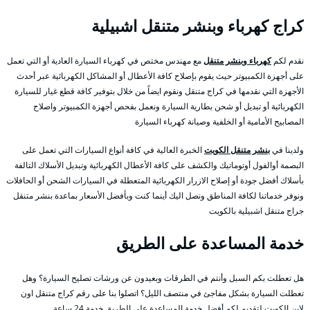
كراج كهرباء وبنشر متنقل اشبيلية
نقدم لكم
كهرباء وبنشر متنقل
مع مهندس مختص في كهرباء السيارة العادية أو التي تعمل
على أجهزة الكمبيوتر حيث يقوم بإصلاح كافة الأعطال أو المشاكل الكهربائية عبر أحدث
الأجهزة التي نقدمها في كراج متنقل ونقوم ايضاً من خلال بتوفير كافة قطع غيار للسيارة
الكهربائية أو تبديل أو شحن بطارية السيارة ونعمل بفحص أجهزة الكمبيوتر واصلاح
المصابيح الأمامية أو الخلفية وصيانة كهرباء السيارة
ولدينا في
بنشر متنقل الكويت
الخبرة العالية في كافة أنواع السيارات التي تعمل على
البصمة أوالفول أوتوماتيك والكشف على كافة الأعطال الكهربائية وتبديل الأسلاك التالفة
بأسلاك أفضل جودة أو إصلاح الازرار الكهربائية المتعطلة في السيارات الشحن أو الحافلات
ونوفر خدماتنا لكافة المناطق ونصل اليك أينما كنت وبأفضل الأسعار بماعدة بنشر متنقل
جراج متنقل اشبيلية بالكويت
خدمة المساعدة على الطريق
هل تعطلت بكم السبل وأنتم في الطرقات وبعيدون عن ورشات تصليح السيارة؟ وهل
تعطلت السيارة بشكل مفاجئ في منتصف الليل؟ اتصلوا بنا على رقم كراج متنقل اون
لاين الكويت لتقديم لكم أفضل خدمة المساعدة على الطريق خدمة 24 ساعة.