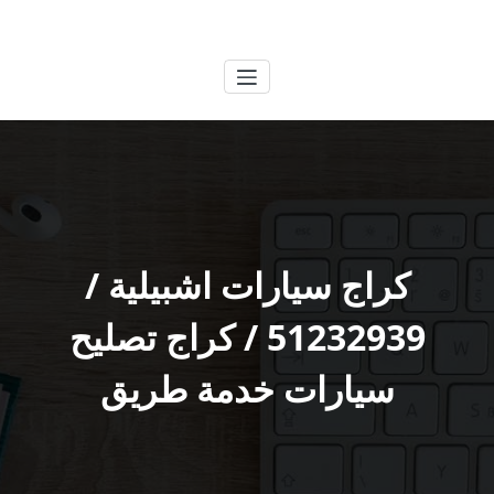
لتجاوز
الكويتية
خدمات وظائف بالكويت
لى
لمحتوى
كراج سيارات اشبيلية /
51232939‬ / كراج تصليح
سيارات خدمة طريق