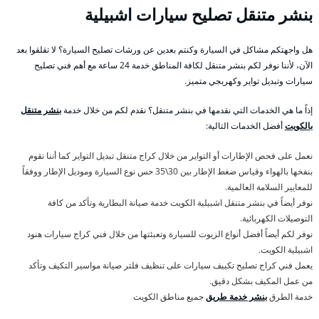
بنشر متنقل تصليح سيارات اشبيلية
هل واجهتكم مشاكل في السيارة وكنتم بعدين عن ورشات تصليح السيارة؟ لا تقلقوا بعد
الآن، لأننا نوفر لكم بنشر متنقل لكافة المناطق خدمة 24 ساعة مع أهم فني تصليح
سيارات وتبديل تواير وكهربجي متميز.
إذاً ما هي الخدمات التي نقدمها في بنشر متنقل؟ نقدم لكم من خلال خدمة
بنشر متنقل
بالكويت
أفضل الخدمات التالية:
نعمل على فحص الإطارات أو التواير من خلال كراج متنقل تبديل التواير كما أننا نقوم
بنفخها بالهواء وقياس ضغط الإطار بين 30\35 حس نوع السيارة وموديل الإطار ووفقاً
للمعايير السلامة العالمية.
نوفر أيضاً في بنشر متنقل اشبيلية الكويت خدمة صيانة البطارية وتأكد من كافة
التوصيلات الكهربائية.
نوفر لكم أيضاً أفضل أنواع الزيوت للسيارة وتعبئتها من خلال فني كراج سيارات هنود
اشبيلية الكويت.
يعمل فني كراج تصليح تكييف سيارات على تنظيف فلتر صيانة مواسير التكيف وتأكد
من عمل المكيف بشكل دقيق.
خدمة الطرق
بنشر خدمة طريق
جميع مناطق الكويت