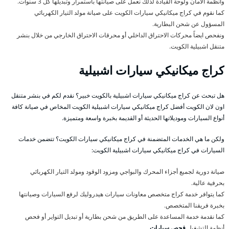
وأنظمة الأمان ولوحة القيادة لذلك نعمل على صيانتها باستمرار وتبديلها كل 3 سنوات.
كما نقوم في كراج ميكانيكي سيارات الكويت على صيانة مولد التيار الكهربائي
المسؤول عن شحن البطارية.
ونفحص ايضاً محركات الاحتراق الداخلي أو محرقات الاحتراق الخارجي من خلال بنشر
متنقل اشبيلية الكويت.
كراج ميكانيكي سيارات اشبيلية
هل تبحث عن كراج ميكانيكي سيارات اشبيلية بالكويت خبير؟ نقدم لكم في بنشر متنقل
اون لان الكويت أفضل كراج ميكانيكي سيارات اشبيلية الكويت المخاص في صيانة كافة
أنواع السيارات وموديلاتها الحديثة أو القديمة بخبرة واسعة ومتميزة.
ولكن ما هي الخدمات المتضمنة في كراج ميكانيكي سيارات الكويت؟ تتضمن خدمات
السيارات في كراج ميكانيكي سيارات اشبيلية الكويت:
صيانة دورية لجميع أجزاء المحرك والبواجي ومزود الوقود ومولد التيار الكهربائي
بحرفية عالية.
كما يتوافر خدمة كراج متخصص معاونات سيارات هيدروليك لرفع السيارات وصيانتها
بخبرة فريقنا المتخصص.
كما نقدمة خدمة المساعدة على الطريق من شحن بطارية أو تبديل التواير أو فحص
أنظمة التشغيل
فحص سيارات
.