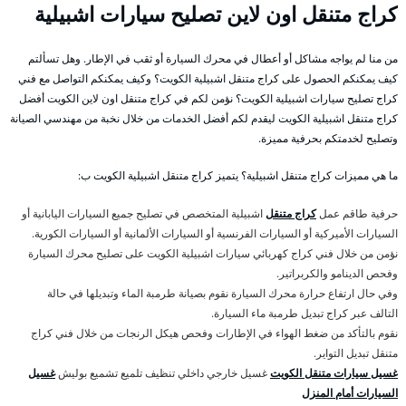
كراج متنقل اون لاين تصليح سيارات اشبيلية
من منا لم يواجه مشاكل أو أعطال في محرك السيارة أو ثقب في الإطار. وهل تسألتم
كيف يمكنكم الحصول على كراج متنقل اشبيلية الكويت؟ وكيف يمكنكم التواصل مع فني
كراج تصليح سيارات اشبيلية الكويت؟ نؤمن لكم في كراج متنقل اون لاين الكويت أفضل
كراج متنقل اشبيلية الكويت ليقدم لكم أفضل الخدمات من خلال نخبة من مهندسي الصيانة
وتصليح لخدمتكم بحرفية مميزة.
ما هي مميزات كراج متنقل اشبيلية؟ يتميز كراج متنقل اشبيلية الكويت ب:
حرفية طاقم عمل
كراج متنقل
اشبيلية المتخصص في تصليح جميع السيارات اليابانية أو
السيارات الأميركية أو السيارات الفرنسية أو السيارات الألمانية أو السيارات الكورية.
نؤمن من خلال فني كراج كهربائي سيارات اشبيلية الكويت على تصليح محرك السيارة
وفحص الدينامو والكربراتير.
وفي حال ارتفاع حرارة محرك السيارة نقوم بصيانة طرمبة الماء وتبديلها في حالة
التالف عبر كراج تبديل طرمبة ماء السيارة.
نقوم بالتأكد من ضغط الهواء في الإطارات وفحص هيكل الرنجات من خلال فني كراج
متنقل تبديل التواير.
غسيل سيارات متنقل الكويت
غسيل خارجي داخلي تنظيف تلميع تشميع بوليش
غسيل
السيارات أمام المنزل