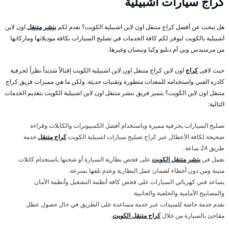
كراج سيارات اشبيلية
هل تبحث عن أفضل كراج متنقل اون لاين اشبيلية الكويت؟ نقدم لكم
بنشر متنقل
اون لاين
اشبيلية بالكويت ليوفر لكم كافة الخدمات في تصليح السيارات بكافة موديلاتها وماركاتها
من مرسيدس وبي أم دبليو وكيا ونيسان وغيرها.
حيث لاقى
كراج
اون لاين كراج متنقل اون لاين اشبيلية الكويت إقبالاً شديداً نظراً لحرفية
كادره الفني واستخدامه للمعدات متطورة وتقنيات حديثة. ولكن ما هي مميزات فريق كراج
متنقل اون لاين الكويت؟ يتميز فريق بنشر متنقل اون لاين اشبيلية الكويت بتقديم الخدمات
التالية:
تصليح السيارات بحرفية مميزة وباستخدام أفضل الكمبيوترات والكابلات وقراءة
صحيحة لكافة الأعطال عبر كراج تصليح سيارات اشبيلية الكويت
كراج متنقل
خدمة
طريق 24 ساعة .
نعمل في
بنشر متنقل الكويت
على فحص بطارية السيارة أو شحنها باستخدام كابلات
متينة ومن دون أخطاء لضمان عمل البطارية وعدم تلفها بسرعة.
يساعد فني كهربائي السيارات على فحص كافة أنظمة التشغيل وأنظمة الأمان
والمصابيح الأمامية والخلفية والجانبية.
نقدم خدمة خاصة للسيدات عبر خدمة مساعدة على الطريق في حال حصول عطل
مفاجئ بالسيارة من خلال
كراج متنقل الكويت
.