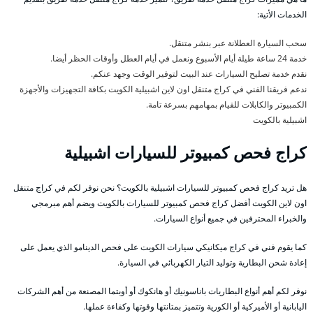
الخدمات الأتية:
سحب السيارة العطلانة عبر بنشر متنقل.
خدمة 24 ساعة طيلة أيام الأسبوع ونعمل في أيام العطل وأوقات الحظر أيضا.
نقدم خدمة تصليح السيارات عند البيت لتوفير الوقت وجهد عنكم.
ندعم فريقنا الفني في كراج متنقل اون لاين اشبيلية الكويت بكافة التجهيزات والأجهزة
الكمبيوتر والكابلات للقيام بمهامهم بسرعة تامة.
اشبيلية بالكويت
كراج فحص كمبيوتر للسيارات اشبيلية
هل تريد كراج فحص كمبيوتر للسيارات اشبيلية بالكويت؟ نحن نوفر لكم في كراج متنقل
اون لاين الكويت أفضل كراج فحص كمبيوتر للسيارات بالكويت ويضم أهم مبرمجي
والخبراء المحترفين في جميع أنواع السيارات.
كما يقوم فني في كراج ميكانيكي سيارات الكويت على فحص الدينامو الذي يعمل على
إعادة شحن البطارية وتوليد التيار الكهربائي في السيارة.
نوفر لكم أهم أنواع البطاريات باناسونيك أو هانكوك أو أوبتما المصنعة من أهم الشركات
اليابانية أو الأميركية أو الكورية وتتميز بمتانتها وقوتها وكفاءة عملها.