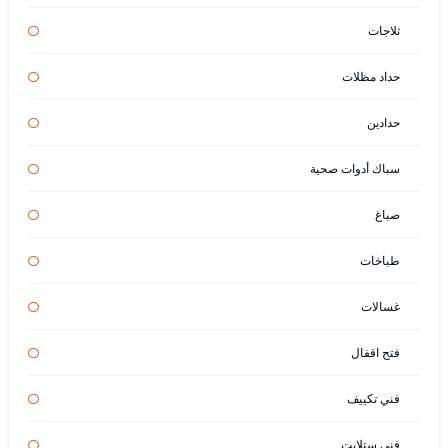
ثلاجات
حداد مظلات
حدادين
سباك أدوات صحية
صباغ
طباخات
غسالات
فتح اقفال
فني تكييف
فني ستلايت