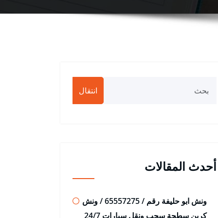
انتقال
أحدث المقالات
ونش ابو حليفة رقم / 65557275 / ونش
كرين سطحة سحب ونقل سيارات 24/7