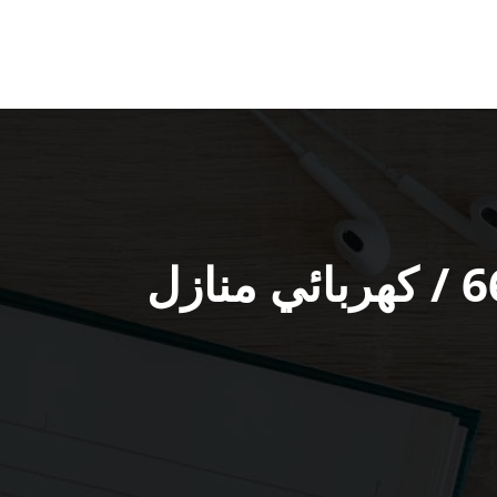
فني كهربائي منازل سعد العبدالله / 66191325 / كهربائي منازل