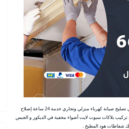
أفضل فني كهربائي منازل سعد العبدالله بالكويت فني تصليح صيانة كهرباء منزلي وتجاري خدمة 24 ساعة إصلاح
تركيب بلاكات سبوت لايت أضواء مخفية في الديكور و الجبس
يك شفاطات هود المطبخ .