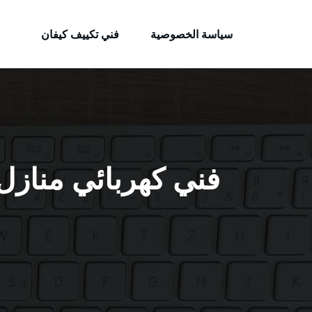
الكويتية
لتجاوز
خدمات وظائف بالكويت
لى
سياسة الخصوصية
فني تكييف كيفان
لمحتوى