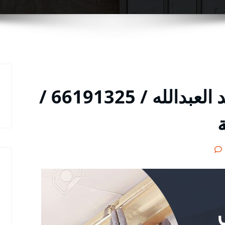
فني كهربائي منازل سعد العبدالله / 66191325 /