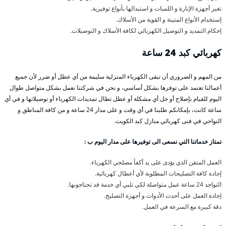
تغير أجهزة الإنارة و اللمبات و استبدالها بأنواع توفيرية.
إستخدام الأنواع المتينة و القوية من الأسلاك.
إحكام التمديد و التوصيل الكهربائي لكافة الأسلاك و التوصيلات.
كهربائي كبد 24 ساعة
من المهم و الضروري أن تبقى الكهرباء المنزلية سليمة من أي عطل أو ضرر لأن جميع
أعمالنا تعتمد على توفرها بشكل أساسي، و نحن في شركتنا نعمل بشكل متواصل طوال
اليوم للقيام بإصلاح أو حل أي مشكلة أو عطل تطال تمديدات الكهرباء أو توصيلاتها و في أي
ساعة كانت، بإمكانكم طلبنا في أي وقت و على مدار 24 ساعة و من كافة المناطق و
النواحي في فنى كهربائي منازل كبد الكويت.
تمتاز خدماتنا التي نسعى الى توفيرها على مدار اليوم ب :
العمل المتقن الذي يؤدى على يد أكفأ مصلحي الكهرباء.
إجادة كافة التصليحات المطلوبة لأي أعطال كهربائية.
التواجد 24 ساعة عمل متواصلة لكي نلبي أي خدمة قد تحتاجونها.
إجادة العمل على أحدث الأدوات و أجهزة التصليح.
دقة كبيرة مع السرعة في العمل.