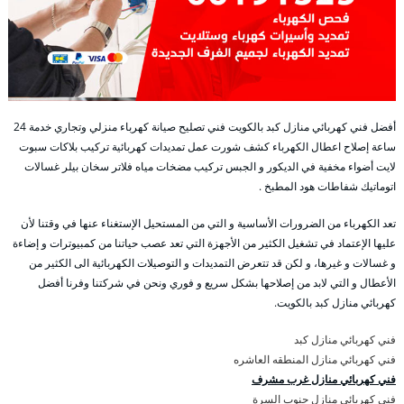
أفضل فني كهربائي منازل كبد بالكويت فني تصليح صيانة كهرباء منزلي وتجاري خدمة 24
ساعة إصلاح اعطال الكهرباء كشف شورت عمل تمديدات كهربائية تركيب بلاكات سبوت
لايت أضواء مخفية في الديكور و الجبس تركيب مضخات مياه فلاتر سخان بيلر غسالات
اتوماتيك شفاطات هود المطبخ .
تعد الكهرباء من الضرورات الأساسية و التي من المستحيل الإستغناء عنها في وقتنا لأن
عليها الإعتماد في تشغيل الكثير من الأجهزة التي تعد عصب حياتنا من كمبيوترات و إضاءة
و غسالات و غيرها، و لكن قد تتعرض التمديدات و التوصيلات الكهربائية الى الكثير من
الأعطال و التي لابد من إصلاحها بشكل سريع و فوري ونحن في شركتنا وفرنا أفضل
كهربائي منازل كبد بالكويت.
فني كهربائي منازل كبد
فني كهربائي منازل المنطقه العاشره
فني كهربائي منازل غرب مشرف
فني كهربائي منازل جنوب السرة