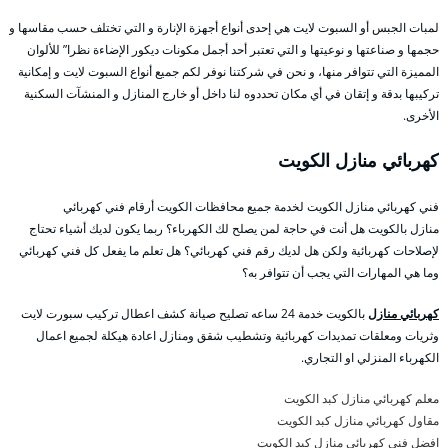
لمبات الجبس أو السبوت لايت هي إحدى أنواع أجهزة الإنارة و التي تختلف حسب مقاسها و
حجمها و صناعتها و نوعيتها و التي تعتبر أحد أجمل مكونات ديكور الإضاءة نظرا” للألوان
المميزة التي تتوافر منها، و نحن في شركتنا نوفر لكم جميع أنواع السبوت لايت و إمكانية
تركيبها بدقة و إتقان في أي مكان تحددوه لنا داخل أو خارج المنازل و المنشآت السكنية
الأخرى.
كهربائي منازل الكويت
فني كهربائي منازل الكويت لخدمة جميع محافظات الكويت أرقام فني كهربائي
منازل بالكويت هل أنت في حاجة لمن يصلح لك الكهرباء؟ ربما يكون لديك أشياء تحتاج
لإصلاحات كهربائية ولكن هل لديك رقم فني كهربائي؟ هل تعلم ما يفعل كل فني كهربائي
وما هي المهارات التي يجب أن تتوافر به؟
كهربائي منازل
بالكويت خدمة 24 ساعه تصليح صيانة كشف اعطال تركيب سبورت لايت
وثريات ومعلقات تمديدات كهربائية وتشطيب شقق ومنازل اعادة هيكلة لجميع اعمال
الكهرباء المنزلي او التجاري.
معلم كهربائي منازل كبد الكويت
مقاول كهربائي منازل كبد الكويت
افضل فني كهربائي منازل كبد الكويت