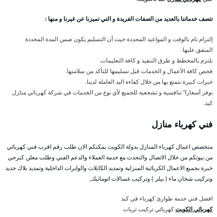
تتصف خدماتنا بالعديد من الصفات الفريدة و التي تميزنا عن غيرنا و منها :
إلتزام تام بالوقت و المواعيد المحددة حيث أن التسليم يكون ضمن المدة المحددة
المتفق عليها.
نلتزم بالمخطط و طرق التنفيذ و كافة التعليمات.
فحص كافة الأعمال و الخدمات قبل تسليمها للتأكد من سلامتها.
خبرات كبيرة نتمتع بها من خلال كفاءة اليد العاملة لدينا.
نوفر أسعارا” تنافسية و تشجعية للجميع لأي نوع من الخدمات في شركة كهربائي منازل
كبد.
فني كهرباء منازل
متخصص اعمال كهرباء المنازل بدولة الكويت يمكنكم الان طلب رقم اقرب فني كهربائي
من بيوتكم من خلال الاتصال والتحدث مع خدمة العملاء والدعم الفني وطلب معلن كبرجي
خبرة بجميع الاعمال الكربائية المنزلية وتمديد الكابلات والوايرات الداخلية وتمديد بلاك جديد
وتركيب شخان ماء ( بيلر ) وتركيب غسالات اتوماتيك,
افضل فني خدمة طوارئ كهرباء في كبد
كهربائي الكويت
كهربائي تركيب ثريات