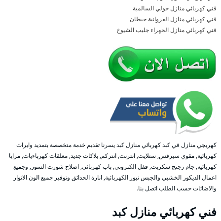
فني كهربائي منازل حولي السالمية
فني كهربائي منازل الفروانية خيطان
فني كهربائي منازل الجهراء جليب الشيوخ
كهربجي منازل في كبد كهربائي منازل كبد يسرنا تقديم خدمة متخصصة بتمديد وايرات
كهربائية, مقوي سيرفس, ستلايت, انترنت, انتركم, بلاكات جديد, معلقات كهرباءيات, مرايا
كهربائية, جام زجتج سكريت, قفل الكتروني, باب كهربائي, اصلاح شورت السور, وجميع
اعمال الديكور الخشبي والجبس نبور الكهربائية, انارة الحدائق وتوفير جميع الون الانوار
والاضائات حسب الطلب اتصل بنا.
فني كهربائي منازل كبد