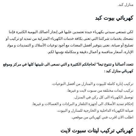
منازل كبد.
كهربائي بيوت كبد
لكي تتمتعي سيدتي بكهرباء جيدة تعتمدين عليها في إنجاز أعمالك اليومية الكثيرة فإننا
ننصحك بخدمات شركتنا التي تعنى بكافة خدمات الكهرباء المنزلية من تمديد او تركيب أو
تصليح أو صيانة، نعنى بتوفير أفضل المعدات مع أجود نوعيات الأسلاك و التمديدات و مواد
الإنارة، أسعار منافسة و أعمال دقيقة و متكاملة نؤمنها لكم.
تتعدد أعمالنا و تتنوع تبعا” لحاجاتكم الكثيرة و التي نسعى الى تلبيتها كلها في مركز وموقع
كهربائي منازل كبد :
تركيب إنارة كاملة للبيوت و المنازل من أفضل النوعيات.
تركيب ليدات مختلفة من سبوت لايت و غيرها.
توصيل الكهرباء الى كل ركن في المنزل.
إحكام تمديد الأسلاك الى أجهزة التلفاز و البرادات و الغسالات و غيرها.
صيانة الكهرباء الداخلية و الخارجية للمنازل و البيوت.
اطلب الان اقرب فني كهربائي من موقعي.
كهربائي تركيب ليتات سبوت لايت