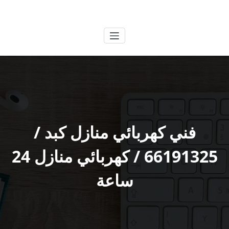
لتجاوز
الكويتية
خدمات وظائف بالكويت
لى
لمحتوى
فني كهربائي منازل كبد /
66191325 / كهربائي منازل 24
ساعة