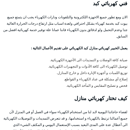
فني كهربائي كبد
الان ومع تطور جميع الاجهزة اللكترونية والتلفونات ودارات الكهرباء يجب ان يتمتع جميع
بيوت كبد بخدمة كهرباء بشكل احترافي ولعدة اسباب مثل ارتفاع درجات الحرارة العالية
جدا وعدم التحمل ولو لدقائق بدون الكهرباء فاننا عمانا علة توفير خدمة كهربائية افضل من
السابق,
يعمل الخبير كهربائي منازل كبد الكهربائي على تقديم الأعمال التالية :
صيانة كافة الوصلات و التمديدات الى الأجهزة الكهربائية.
توصيل الكهرباء الى كافة الأدوات و التجهيزات الكهربائية.
توزيع اللمبات و أجهزة الإنارة داخل و خارج المنازل.
إصلاح أي مشكلة في عداد الكهرباء و القواطع.
فحص و تصليح المقابس و المآخذ الكهربائية.
كيف تختار كهربائي
منازل
لقضاء حاجاتنا اليومية لابد لنا من استخدام الكهرباء سواء في العمل أو في المنزل لأن
جميع أعمالنا ترتبط بالكهرباء و استخدامها، و قد تتعرض التمديدات و التوصيلات الكهربائية
الى أعطال عدة على المدى البعيد بسبب الإستعمال اليومي و المكثف الشيء الذي