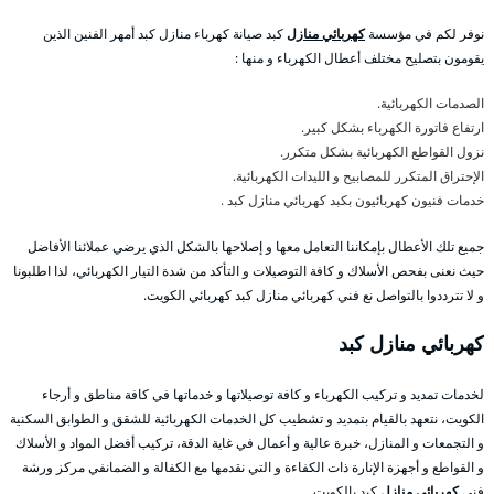
نوفر لكم في مؤسسة
كهربائي منازل
كبد صيانة كهرباء منازل كبد أمهر الفنين الذين
يقومون بتصليح مختلف أعطال الكهرباء و منها :
الصدمات الكهربائية.
ارتفاع فاتورة الكهرباء بشكل كبير.
نزول القواطع الكهربائية بشكل متكرر.
الإحتراق المتكرر للمصابيح و الليدات الكهربائية.
خدمات فنيون كهربائيون بكبد كهربائي منازل كبد .
جميع تلك الأعطال بإمكاننا التعامل معها و إصلاحها بالشكل الذي يرضي عملائنا الأفاضل
حيث نعنى بفحص الأسلاك و كافة التوصيلات و التأكد من شدة التيار الكهربائي، لذا اطلبونا
و لا تترددوا بالتواصل نع فني كهربائي منازل كبد كهربائي الكويت.
كهربائي منازل كبد
لخدمات تمديد و تركيب الكهرباء و كافة توصيلاتها و خدماتها في كافة مناطق و أرجاء
الكويت، نتعهد بالقيام بتمديد و تشطيب كل الخدمات الكهربائية للشقق و الطوابق السكنية
و التجمعات و المنازل، خبرة عالية و أعمال في غاية الدقة، تركيب أفضل المواد و الأسلاك
و القواطع و أجهزة الإنارة ذات الكفاءة و التي نقدمها مع الكفالة و الضمانفي مركز ورشة
فني
كهربائي منازل
كبد بالكويت.