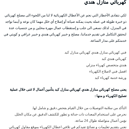
كهربائي منازل هندي
لكي نتفادى الأخطار التي نجم عن الأعطال الكهربائية لا لنا من اللجوء الى مصلح كهربائي
ذو خبرة طويلة في عمله بحيث يمكنه صيانة أو إصلاح أي خلل مهما كان نوعه و أينما تواجد
في المنزل، لذلك نسعى الى جلب و إستقطاب عمال مهرة محلين و من جنسيات عدة
لنحقق التكامل في تقديم خدماتنا، مصلح و خبير كهربائي هندي و خبير عراقي و كويتي في
خدمتكم على مدار الساعة.
فني كهربائي منازل هندي كهربائي منازل كبد
كهربائي هندي كبد
هندي متخصص كهرباء منزلي
افضل فني لاصلاح الكهرباء
ورشة خدمة كهرباء كبد
يعنى مصلح كهربائي منازل هندي كهربائي منازل كبد بتأمين أعمال لا غنى خلال عملية
تصليح الكهرباء و منها :
التأكد من سلامة التوصيلات من خلال القيام بفحص دقيق و شامل لها.
نحرص على استخدام المعدات ذات حداثة و تطور للكشف الدقيق عن مكان الخلل.
نؤمن أعمال متواصلة طوال 24 ساعة.
نعنى بتقديم تعليمات و نصائح تفيدكم في تلافي اعطال الكهرباء بموقع مقاول كهربائي