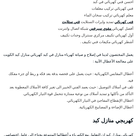
احسن فني كهربائي في كبد
فني كهربائي تركيب معلقات
معلم كهربائي تركيب سخان الماء
فنى كهربائي
تمديد وايرات الستلايت
فني ستلايت
أفضل كهربائي
مقوي سيرفس
شبكة اتصال وانترنت
أول كهربائي تكييف مركزي سنترال وحدات تكييف
أشطر كهربائي مكيفات فني تكييف .
يعمل المختصون لدينا في إصلاح و صيانة كهرباء منازل في كبد كهربائي منازل كبد الكويت
على معالجة الأعطال الآتية :
أعطال المقابس الكهربائية : حيث يعمل على فحصه بدقة بعد فكه و ربط أي جزء مفكك
فيه.
تلف في أسلاك التوصيل : حيث يعمد الفني الخبير الى تغير كافة الأسلاك المعطوبة بعد
التأكد من تآكلها و تمديد أسلاك من نوعية ممتازة تتحمل قوة التيار الكهربائي.
اعطال الإنقطاع المفاجئ في التيار الكهربائي.
أعطال الإضاءة و المصابيح الكهربائية.
كهربجي منازل كبد
كهربائي منازل كبد إن التعامل مع الكهرباء و أعطالها المتنوعة يحتاج الى عامل إختصاصي