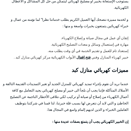
يستوجب الإستعانة بخبير أو مصليح كهربائي ليتمكن من حل كل المشاكل و الأعطال
الكهربائية.
و لخدمة مميزة ننصحك أيها العميل الكريم بطلب خدماتنا نظرا” لما نؤمنه من عمال و
خبراء كهربائين يتمتعون بخبرات واسعة و منها :
إتقان أي عمل في مجال صيانة و إصلاح الكهرباء.
مهارة في إستعمال وسائل و معدات التصليح الكهربائية.
إستعداد تام للعمل و تقديم الخدمة في أي وقت يطلب منه.
خبير كهرباء المنازل وفني
فتح اقفال
الأبواب الكهربائية مركز كهربائي منازل كبد .
مميزات كهربائي منازل كبد
عندما نريد أن نقوم بإجراء تمديد كهربائي للمنزل الجديد أو تغير التمديدات القديمة التالفة و
الأسلاك المتآكلة فإننا يجب أن نلجأ الى خبير أو مصلح كهربائي يجيد التعامل مع كافة
أعمال الكهرباء من إصلاح أو صيانة أو تركيب لكي نتلافى الأخطار الناجمة عن التصليح
الخاطئ و التي لابد أن نتعرض لها بسبب قلة خبرتنا، لذا قمنا في شركتنا بتوظيف
العاملين الخبراء و الذين لديهم إلمام واسع في المجال هذا.
إن الخبير الكهربائي يجب أن يتمتع بصفات عديدة منها :