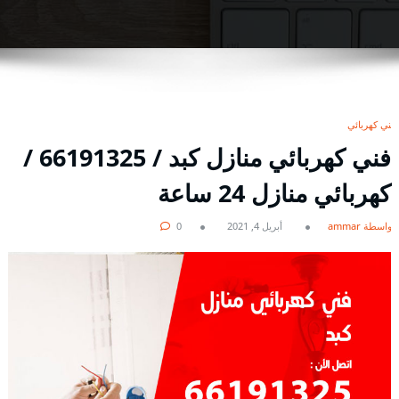
فني كهربائي
فني كهربائي منازل كبد / 66191325 /
كهربائي منازل 24 ساعة
بواسطة ammar
أبريل 4, 2021
0