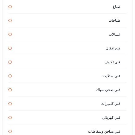
صباغ
طباخات
غسالات
فتح اقفال
فني تكييف
فني ستلايت
فني صحي سباك
فني كاميرات
فني كهربائي
فني مداخن وشفاطات