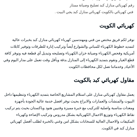
رقم كهربائي منازل كبد تصليح وصيانة ممتاز
فني كهربائي بالكويت كهربائي منازل كبد يجي البيت .
كهربائي الكويت
نوفر لكم فريق مختص من فني ومهندسين كهرباء كهربائي منازل كبد بخبرات عالية
لتمديد خطوط الكهرباء للمباني والشوارع أيضاً وتركيب إنارة للطرقات وتوفير كابلات
أمريكية وفحص الكهرباء وصيانة خزان الكهرباء وتصليحه وتبديل أي قطعة فيه ونوفر كافة
قطع الغيار ونقوم بتمديد الكهرباء إلى المنازل بدقة وبأقل وقت نعمل على مدار اليوم وفي
الأعياد, وخدماتنا تصل لكل محافظات الكويت
مقاول كهربائي كبد بالكويت
يعمل مقاول كهربائي منازل على استلام المشاريع الخاصة بتمديد الكهرباء وتنظيمها داخل
البيوت والمنشآت والعمارات والابراج بحيث نوفر افضل خدمة عالية الجودة بأجهزة
ومعدات مناسبة واصلية للتركيب مع خبرة مميزة وفنيين هنود وباكستان بحيث يتم تركيب
نقاط الكهرباء وتوزيع الاحمال الكهربائية بشكل مدروس وتركيب الإضاءة وكهرباء
المكيفات والاحمال العالية للسخانات بشكل امن وغني بالخبرة لطلب أفضل كهربائي
منازل كبد في الكويت.