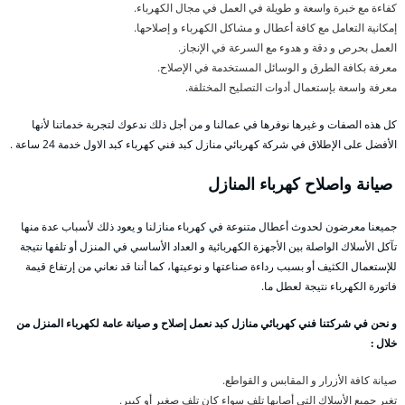
كفاءة مع خبرة واسعة و طويلة في العمل في مجال الكهرباء.
إمكانية التعامل مع كافة أعطال و مشاكل الكهرباء و إصلاحها.
العمل بحرص و دقة و هدوء مع السرعة في الإنجاز.
معرفة بكافة الطرق و الوسائل المستخدمة في الإصلاح.
معرفة واسعة بإستعمال أدوات التصليح المختلفة.
كل هذه الصفات و غيرها نوفرها في عمالنا و من أجل ذلك ندعوك لتجربة خدماتنا لأنها
الأفضل على الإطلاق في شركة كهربائي منازل كبد فني كهرباء كبد الاول خدمة 24 ساعة .
صيانة واصلاح كهرباء المنازل
جميعنا معرضون لحدوث أعطال متنوعة في كهرباء منازلنا و يعود ذلك لأسباب عدة منها
تآكل الأسلاك الواصلة بين الأجهزة الكهربائية و العداد الأساسي في المنزل أو تلفها نتيجة
للإستعمال الكثيف أو بسبب رداءة صناعتها و نوعيتها، كما أننا قد نعاني من إرتفاع قيمة
فاتورة الكهرباء نتيجة لعطل ما.
و نحن في شركتنا فني كهربائي منازل كبد نعمل إصلاح و صيانة عامة لكهرباء المنزل من
خلال :
صيانة كافة الأزرار و المقابس و القواطع.
تغير جميع الأسلاك التي أصابها تلف سواء كان تلف صغير أو كبير.