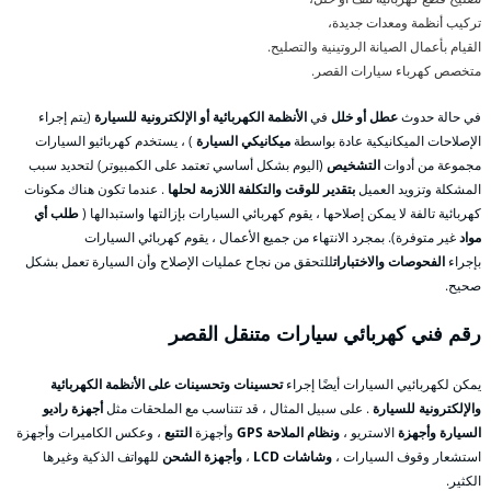
تركيب أنظمة ومعدات جديدة،
القيام بأعمال الصيانة الروتينية والتصليح.
متخصص كهرباء سيارات القصر.
في حالة حدوث
عطل أو خلل
في
الأنظمة الكهربائية أو الإلكترونية للسيارة
(يتم إجراء
الإصلاحات الميكانيكية عادة بواسطة
ميكانيكي السيارة
) ، يستخدم كهربائيو السيارات
مجموعة من أدوات
التشخيص
(اليوم بشكل أساسي تعتمد على الكمبيوتر) لتحديد سبب
المشكلة وتزويد العميل
بتقدير للوقت والتكلفة اللازمة لحلها
. عندما تكون هناك مكونات
كهربائية تالفة لا يمكن إصلاحها ، يقوم كهربائي السيارات بإزالتها واستبدالها (
طلب أي
مواد
غير متوفرة). بمجرد الانتهاء من جميع الأعمال ، يقوم كهربائي السيارات
بإجراء
الفحوصات والاختبارات
للتحقق من نجاح عمليات الإصلاح وأن السيارة تعمل بشكل
صحيح.
رقم فني كهربائي سيارات متنقل القصر
يمكن لكهربائيي السيارات أيضًا إجراء
تحسينات وتحسينات على الأنظمة الكهربائية
والإلكترونية للسيارة
. على سبيل المثال ، قد تتناسب مع الملحقات مثل
أجهزة راديو
السيارة وأجهزة
الاستريو ،
ونظام الملاحة GPS
وأجهزة
التتبع
، وعكس الكاميرات وأجهزة
استشعار وقوف السيارات ،
وشاشات LCD
،
وأجهزة الشحن
للهواتف الذكية وغيرها
الكثير.