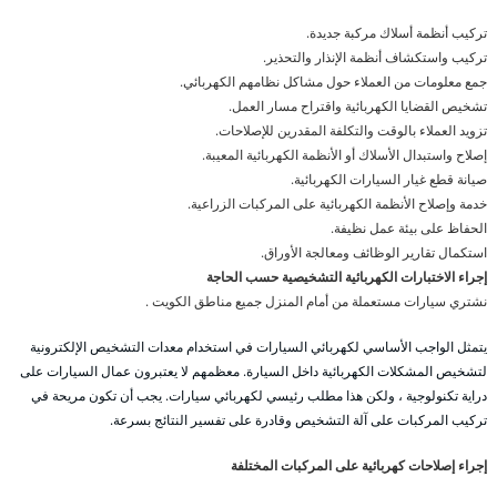
تركيب أنظمة أسلاك مركبة جديدة.
تركيب واستكشاف أنظمة الإنذار والتحذير.
جمع معلومات من العملاء حول مشاكل نظامهم الكهربائي.
تشخيص القضايا الكهربائية واقتراح مسار العمل.
تزويد العملاء بالوقت والتكلفة المقدرين للإصلاحات.
إصلاح واستبدال الأسلاك أو الأنظمة الكهربائية المعيبة.
صيانة قطع غيار السيارات الكهربائية.
خدمة وإصلاح الأنظمة الكهربائية على المركبات الزراعية.
الحفاظ على بيئة عمل نظيفة.
استكمال تقارير الوظائف ومعالجة الأوراق.
إجراء الاختبارات الكهربائية التشخيصية حسب الحاجة
نشتري سيارات مستعملة من أمام المنزل جميع مناطق الكويت .
يتمثل الواجب الأساسي لكهربائي السيارات في استخدام معدات التشخيص الإلكترونية
لتشخيص المشكلات الكهربائية داخل السيارة. معظمهم لا يعتبرون عمال السيارات على
دراية تكنولوجية ، ولكن هذا مطلب رئيسي لكهربائي سيارات. يجب أن تكون مريحة في
تركيب المركبات على آلة التشخيص وقادرة على تفسير النتائج بسرعة.
إجراء إصلاحات كهربائية على المركبات المختلفة