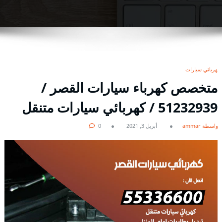
كهربائي سيارات
متخصص كهرباء سيارات القصر /
51232939‬ / كهربائي سيارات متنقل
بواسطة ammar
أبريل 3, 2021
0