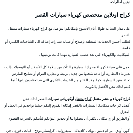
تبديل اطارات.
كراج اونلاين متخصص كهرباء سيارات القصر
على مدار الساعة طوال أيام الأسبوع بإمكانكم التواصل مع كراج كهرباء سيارات متنقل
القصر
لطلب أحسن الخدمات المتعلقة بإصلاح أو صيانة سيارات إضافة الى الشاحنات الكبيرة أو
خاصة
الميكانيك والكهرباء التي تعد عصب السيارة مهما كانت نوعيتها .
نعمل على صيانة كهرباء محرك السيارة و التأكد من سلامة كل الأسلاك أو التوصيلات إليه ،
تغير ماء البطارية أو إعادة شحنها من جديد , تزبيط و معايرة الفرام أو تصليح المارش،
تعبئة وقود للسيارة، كما نوفر الكثير من الخدمات الأخرى التي قد تحتاجون إليها أينما
كنتم لذلك نحن الأفضل بالكويت .
كراج كهرباء و بنشر متنقل
كراج متنقل
أوكهربائي سيارات
القصر لذلك نحن
أفضل كراجات ميكانيكا السيارات بالقصر إمكانه القدوم إليكم حيثما تواجدتم في العمل أو
المنزل
أو الطريق أو إي مكان ، يكفي أن تتصلوا بنا أو تحددوا عنوانكم لنأتيكم بالسرعة القصوى
أكور. أودي ، بي ام دبليو ، بويك ، كاديلاك ، شيفروليه ، كرايسلر دودج ، فيات ، فورد ، جي