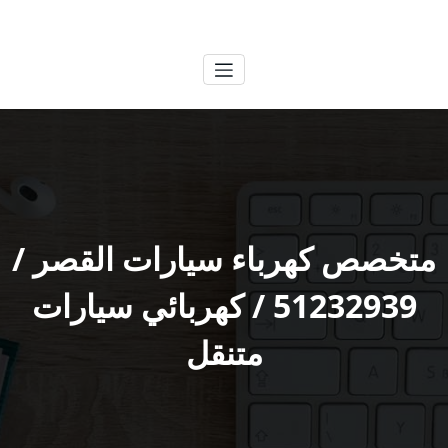
لتجاوز
الكويتية
خدمات وظائف بالكويت
لى
لمحتوى
متخصص كهرباء سيارات القصر /
51232939‬ / كهربائي سيارات
متنقل