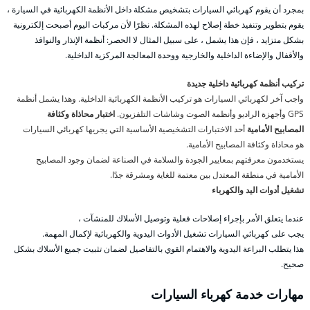
بمجرد أن يقوم كهربائي السيارات بتشخيص مشكلة داخل الأنظمة الكهربائية في السيارة ،
يقوم بتطوير وتنفيذ خطة إصلاح لهذه المشكلة. نظرًا لأن مركبات اليوم أصبحت إلكترونية
بشكل متزايد ، فإن هذا يشمل ، على سبيل المثال لا الحصر: أنظمة الإنذار والنوافذ
والأقفال والإضاءة الداخلية والخارجية ووحدة المعالجة المركزية الداخلية.
تركيب أنظمة كهربائية داخلية جديدة
واجب آخر لكهربائي السيارات هو تركيب الأنظمة الكهربائية الداخلية. وهذا يشمل أنظمة
GPS وأجهزة الراديو وأنظمة الصوت وشاشات التلفزيون.
اختبار محاذاة وكثافة
المصابيح الأمامية
أحد الاختبارات التشخيصية الأساسية التي يجريها كهربائي السيارات
هو محاذاة وكثافة المصابيح الأمامية.
يستخدمون معرفتهم بمعايير الجودة والسلامة في الصناعة لضمان وجود المصابيح
الأمامية في منطقة المعتدل بين معتمة للغاية ومشرقة جدًا.
تشغيل أدوات اليد والكهرباء
عندما يتعلق الأمر بإجراء إصلاحات فعلية وتوصيل الأسلاك للمنشآت ،
يجب على كهربائي السيارات تشغيل الأدوات اليدوية والكهربائية لإكمال المهمة.
هذا يتطلب البراعة اليدوية والاهتمام القوي بالتفاصيل لضمان تثبيت جميع الأسلاك بشكل
صحيح.
مهارات خدمة كهرباء السيارات