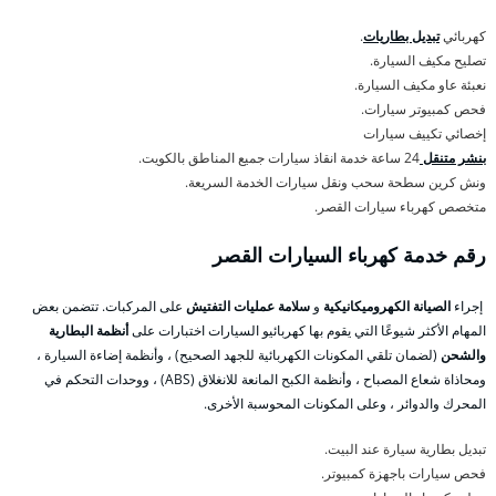
كهربائي
تبديل بطاريات
.
تصليح مكيف السيارة.
نعبئة عاو مكيف السيارة.
فحص كمبيوتر سيارات.
إخصائي تكييف سيارات
بنشر متنقل
24 ساعة خدمة انقاذ سيارات جميع المناطق بالكويت.
ونش كرين سطحة سحب ونقل سيارات الخدمة السريعة.
متخصص كهرباء سيارات القصر.
رقم خدمة كهرباء السيارات القصر
إجراء
الصيانة الكهروميكانيكية
و
سلامة عمليات التفتيش
على المركبات. تتضمن بعض
المهام الأكثر شيوعًا التي يقوم بها كهربائيو السيارات اختبارات على
أنظمة البطارية
والشحن
(لضمان تلقي المكونات الكهربائية للجهد الصحيح) ، وأنظمة إضاءة السيارة ،
ومحاذاة شعاع المصباح ، وأنظمة الكبح المانعة للانغلاق (ABS) ، ووحدات التحكم في
المحرك والدوائر ، وعلى المكونات المحوسبة الأخرى.
تبديل بطارية سيارة عند البيت.
فحص سيارات باجهزة كمبيوتر.