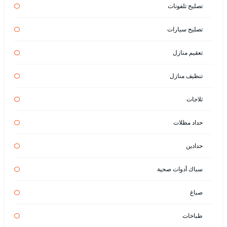
تصليح تلفونات
تصليح سيارات
تعقيم منازل
تنظيف منازل
ثلاجات
حداد مظلات
حدادين
سباك أدوات صحية
صباغ
طباخات