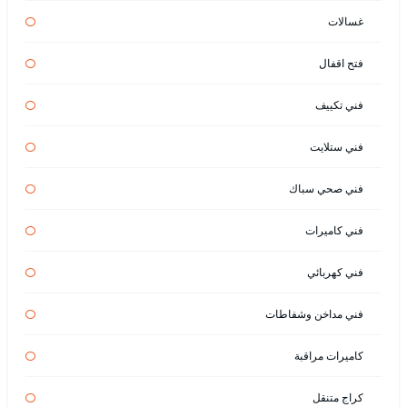
غسالات
فتح اقفال
فني تكييف
فني ستلايت
فني صحي سباك
فني كاميرات
فني كهربائي
فني مداخن وشفاطات
كاميرات مراقبة
كراج متنقل