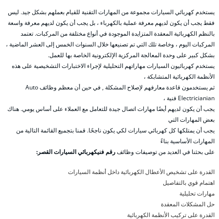
يستخدم كهربائي السيارات مجموعة من المهارات التقنية للقيام بعملهم بشكل جيد. ليس
فقط يجب أن يكون لديهم معرفة عملية بالكهرباء ، بل يجب أن يكون لديهم معرفة واسعة
بالنظم الكهربائية المعقدة المتزايدة الموجودة في أنواع مختلفة من المركبات. تعتمد
المركبات اليوم ، وخاصة تلك التي تم تصنيعها خلال السنوات الخمس إلى العشر الماضية ،
بشكل كبير على وحدة المعالجة المركزية الإلكترونية الخاصة بها للعمل.
يستخدم كهربائيون السيارات مهاراتهم التحليلية لإجراء الاختبارات التشخيصية على هذه
الأنظمة الكهربائية المتشابكة ،
ثم يستخدمون قاعدة معارفهم لإصلاح المشكلة , في حين أن معظم وظائف Auto
Electricianian فنية ،
يجب أن يكون لديهم أيضًا مهارات اتصال جيدة للتعامل مع العملاء على أساس يومي. هناك
بعض المهارات التي
يجب أن يمتلكها كل كهربائي سيارات لكي يكون ناجحًا. قمنا بتجميع القائمة التالية من
المهارات الأساسية بناءً
على بحثنا في العديد من توصيفات وظائف
رقم فنيكهربائي السيارات القصر:
القدرة على تشخيص الأعطال الكهربائية داخل أنظمة السيارات
اهتمام قوي بالتفاصيل
مهارات تحليلية
حل المشكلات المعقدة
القدرة على تركيب الأنظمة الكهربائية