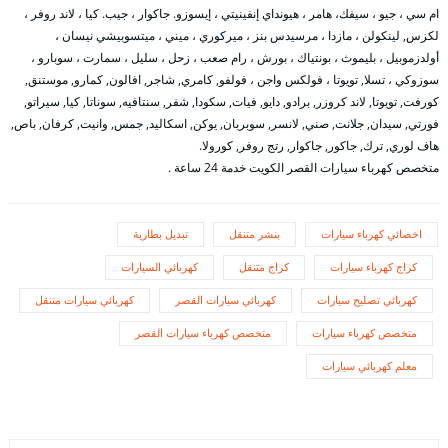
ام سي ، جيو ، سيفك، هامر ، هيونداي إنفينيتي ، إيسوزو. جاكوار ، جيب. كيا ، لاند روفر ،
لكزس, لينكولن ، مازدا ، مرسيدس بنز ، ميركوري ، ميني ، ميتسوبيشي نيسان ،
أولدزموبيل ، بليموث ، بونتياك ، بورش ، رام صعب ، زحل ، سليل ، سمارت ، سوبارو ،
سوزوكي ، تسلا, تويوتا ، فولكس واجن ، فولفو, كامري, شاجر, افالون, كمارو, موستنق,
كورفت, تويوتا, لاند كروزر, برادو, دايو, فيات, سكودا, شفر, سنتافيه, سوناتا, كيا, سيراتو,
فورتي, سيدان, جلانت, صني, لانسر, سوبربان, يوكن, اسكاليد, جمس, وانيت, كرفان, باص,
هاف لوري, ترك, جاكور, جاكوار, رتج روفر, كورولا.
متخصص كهرباء سيارات القصر الكويت خدمة 24 ساعة .
اخصائي كهرباء سيارات
بنشر متنقل
تبديل بطارية
كراج كهرباء سيارات
كراج متنقل
كهربائي السيارات
كهربائي تصليح سيارات
كهربائي سيارات القصر
كهربائي سيارات متنقل
متخصص كهرباء سيارات
متخصص كهرباء سيارات القصر
معلم كهربائي سيارات