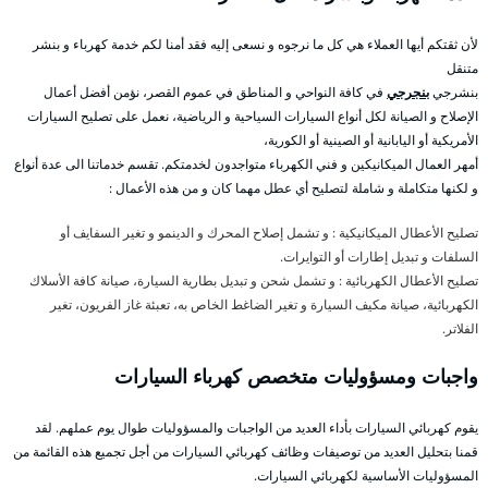
لأن ثقتكم أيها العملاء هي كل ما نرجوه و نسعى إليه فقد أمنا لكم خدمة كهرباء و بنشر
متنقل
بنشرجي
بنجرجي
في كافة النواحي و المناطق في عموم القصر، نؤمن أفضل أعمال
الإصلاح و الصيانة لكل أنواع السيارات السياحية و الرياضية، نعمل على تصليح السيارات
الأمريكية أو اليابانية أو الصينية أو الكورية،
أمهر العمال الميكانيكين و فني الكهرباء متواجدون لخدمتكم. تقسم خدماتنا الى عدة أنواع
و لكنها متكاملة و شاملة لتصليح أي عطل مهما كان و من هذه الأعمال :
تصليح الأعطال الميكانيكية : و تشمل إصلاح المحرك و الدينمو و تغير السفايف أو
السلفات و تبديل إطارات أو التوايرات.
تصليح الأعطال الكهربائية : و تشمل شحن و تبديل بطارية السيارة، صيانة كافة الأسلاك
الكهربائية، صيانة مكيف السيارة و تغير الضاغط الخاص به، تعبئة غاز الفريون، تغير
الفلاتر.
واجبات ومسؤوليات متخصص كهرباء السيارات
يقوم كهربائي السيارات بأداء العديد من الواجبات والمسؤوليات طوال يوم عملهم. لقد
قمنا بتحليل العديد من توصيفات وظائف كهربائي السيارات من أجل تجميع هذه القائمة من
المسؤوليات الأساسية لكهربائي السيارات.