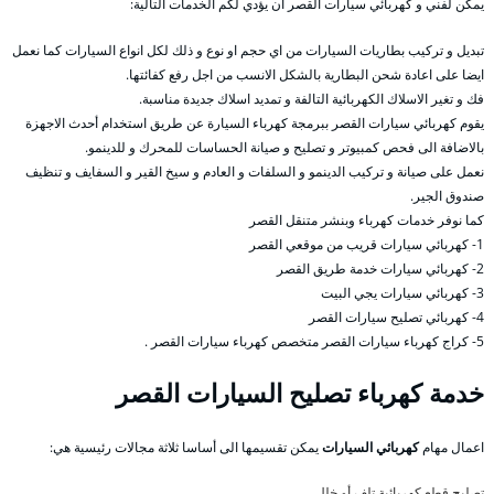
يمكن لفني و كهربائي سيارات القصر ان يؤدي لكم الخدمات التالية:
تبديل و تركيب بطاريات السيارات من اي حجم او نوع و ذلك لكل انواع السيارات كما نعمل
ايضا على اعادة شحن البطارية بالشكل الانسب من اجل رفع كفائتها.
فك و تغير الاسلاك الكهربائية التالفة و تمديد اسلاك جديدة مناسبة.
يقوم كهربائي سيارات القصر ببرمجة كهرباء السيارة عن طريق استخدام أحدث الاجهزة
بالاضافة الى فحص كمبيوتر و تصليح و صيانة الحساسات للمحرك و للدينمو.
نعمل على صيانة و تركيب الدينمو و السلفات و العادم و سيخ القير و السفايف و تنظيف
صندوق الجير.
كما نوفر خدمات كهرباء وبنشر متنقل القصر
1- كهربائي سيارات قريب من موقعي القصر
2- كهربائي سيارات خدمة طريق القصر
3- كهربائي سيارات يجي البيت
4- كهربائي تصليح سيارات القصر
5- كراج كهرباء سيارات القصر متخصص كهرباء سيارات القصر .
خدمة كهرباء تصليح السيارات القصر
اعمال مهام
كهربائي السيارات
يمكن تقسيمها الى أساسا ثلاثة مجالات رئيسية هي:
تصليح قطع كهربائية تلف أو خلل،