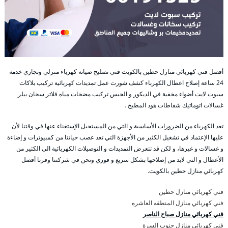
أفضل فني كهربائي منازل حطين بالكويت فني تصليح صيانة كهرباء منزلي وتجاري خدمة
24 ساعة إصلاح اعطال الكهرباء كشف شورت عمل تمديدات كهربائية تركيب بلاكات
سبوت لايت أضواء مخفية في الديكور و الجبس تركيب مضخات مياه فلاتر سخان بيلر
غسالات اتوماتيك شفاطات هود المطبخ .
تعد الكهرباء من الضرورات الأساسية و التي من المستحيل الإستغناء عنها في وقتنا لأن
عليها الإعتماد في تشغيل الكثير من الأجهزة التي تعد عصب حياتنا من كمبيوترات و إضاءة
و غسالات و غيرها، و لكن قد تتعرض التمديدات و التوصيلات الكهربائية الى الكثير من
الأعطال و التي لابد من إصلاحها بشكل سريع و فوري ونحن في شركتنا وفرنا أفضل
كهربائي منازل حطين بالكويت.
فني كهربائي منازل حطين
فني كهربائي منازل المنطقه العاشره
فني كهربائي منازل صباح الناصر
فني كهربائي منازل جنوب السرة