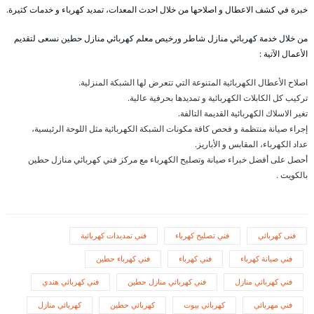
خبرة في كشف الاعطال و اصلاحها من خلال احدث المعدات، تمديد كهرباء و خدمات كثيرة.
من خلال خدمة كهربائي منازل شاطر ورخيص معلم كهربائي منازل حطين نسعى لتقديم
الأعمال الآتية :
اصلاح الأعطال الكهربائية المتنوعة التي تتعرض لها الشبكة المنزلية.
تركيب كل الكابلات الكهربائية و تمديدها بحرفية عالية.
تغير الاسلاك الكهربائية القديمة التالفة.
إجراء صيانة منتظمة و فحص كافة مكونات الشبكة الكهربائية مثل اللوحة الرئيسية،
عداد الكهرباء، المقابس و الأباريز.
أحصل على أفضل خبراء صيانة وتصليح الكهرباء مع مركز فني كهربائي منازل حطين
بالكويت .
فنى كهربائي
فني تصليح كهرباء
فني تمديدات كهربائية
فني صيانة كهرباء
فني كهرباء
فني كهرباء حطين
فني كهربائي منازل
فني كهربائي منازل حطين
فني كهربائي هندي
فني مهربائي
كهربائي بيوت
كهربائي حطين
كهربائي منازل