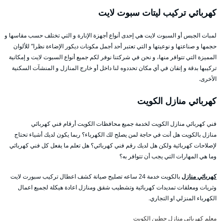
كهربائي تركيب ليتات سبوت لايت
لمبات الجبس أو السبوت لايت هي إحدى أنواع أجهزة الإنارة و التي تختلف حسب مقاسها و
حجمها و صناعتها و نوعيتها و التي تعتبر أحد أجمل مكونات ديكور الإضاءة نظرا” للألوان
المميزة التي تتوافر منها، و نحن في شركتنا نوفر لكم جميع أنواع السبوت لايت و إمكانية
تركيبها بدقة و إتقان في أي مكان تحددوه لنا داخل أو خارج المنازل و المنشآت السكنية
الأخرى.
كهربائي منازل الكويت
فني كهربائي منازل الكويت لخدمة جميع محافظات الكويت أرقام فني كهربائي
منازل بالكويت هل أنت في حاجة لمن يصلح لك الكهرباء؟ ربما يكون لديك أشياء تحتاج
لإصلاحات كهربائية ولكن هل لديك رقم فني كهربائي؟ هل تعلم ما يفعل كل فني كهربائي
وما هي المهارات التي يجب أن تتوافر به؟
كهربائي منازل
بالكويت خدمة 24 ساعه تصليح صيانة كشف اعطال تركيب سبورت لايت
وثريات ومعلقات تمديدات كهربائية وتشطيب شقق ومنازل اعادة هيكلة لجميع اعمال
الكهرباء المنزلي او التجاري.
معلم كهربائي منازل حطين الكويت