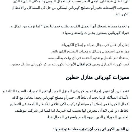
الى أعطال عدة على المدى البعيد بسبب الإستعمال اليومي و المكثف الشيء الذي
يستوجب الإستعانة بخبير أو مصليح كهربائي ليتمكن من حل كل المشاكل و الأعطال
الكهربائية.
و لخدمة مميزة ننصحك أيها العميل الكريم بطلب خدماتنا نظرا” لما نؤمنه من عمال و
خبراء كهربائين يتمتعون بخبرات واسعة و منها :
إتقان أي عمل في مجال صيانة و إصلاح الكهرباء.
مهارة في إستعمال وسائل و معدات التصليح الكهربائية.
إستعداد تام للعمل و تقديم الخدمة في أي وقت يطلب منه.
خبير كهرباء المنازل وفني
فتح اقفال
الأبواب الكهربائية مركز كهربائي منازل حطين .
مميزات كهربائي منازل حطين
عندما نريد أن نقوم بإجراء تمديد كهربائي للمنزل الجديد أو تغير التمديدات القديمة التالفة و
الأسلاك المتآكلة فإننا يجب أن نلجأ الى خبير أو مصلح كهربائي يجيد التعامل مع كافة
أعمال الكهرباء من إصلاح أو صيانة أو تركيب لكي نتلافى الأخطار الناجمة عن التصليح
الخاطئ و التي لابد أن نتعرض لها بسبب قلة خبرتنا، لذا قمنا في شركتنا بتوظيف
العاملين الخبراء و الذين لديهم إلمام واسع في المجال هذا.
إن الخبير الكهربائي يجب أن يتمتع بصفات عديدة منها :