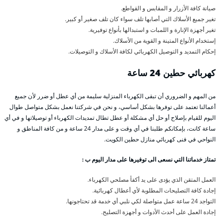
صيانة كافة الأزرار و المقابس و القواطع.
تغير جميع الأسلاك التي أصابها تلف سواء كان تلف صغير أو كبير.
تغير أجهزة الإنارة و اللمبات و استبدالها بأنواع توفيرية.
إستخدام الأنواع المتينة و القوية من الأسلاك.
إحكام التمديد و التوصيل الكهربائي لكافة الأسلاك و التوصيلات.
كهربائي حطين 24 ساعة
من المهم و الضروري أن تبقى الكهرباء المنزلية سليمة من أي عطل أو ضرر لأن جميع
أعمالنا تعتمد على توفرها بشكل أساسي، و نحن في شركتنا نعمل بشكل متواصل طوال
اليوم للقيام بإصلاح أو حل أي مشكلة أو عطل تطال تمديدات الكهرباء أو توصيلاتها و في أي
ساعة كانت، بإمكانكم طلبنا في أي وقت و على مدار 24 ساعة و من كافة المناطق و
النواحي في فنى كهربائي منازل حطين الكويت.
تمتاز خدماتنا التي نسعى الى توفيرها على مدار اليوم ب :
العمل المتقن الذي يؤدى على يد أكفأ مصلحي الكهرباء.
إجادة كافة التصليحات المطلوبة لأي أعطال كهربائية.
التواجد 24 ساعة عمل متواصلة لكي نلبي أي خدمة قد تحتاجونها.
إجادة العمل على أحدث الأدوات و أجهزة التصليح.