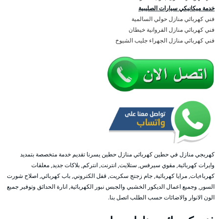
خدمة ميكانيكي سيارات الصليبية
فني كهربائي منازل حولي السالمية
فني كهربائي منازل الفروانية خيطان
فني كهربائي منازل الجهراء جليب الشيوخ
كهربجي منازل في حطين كهربائي منازل حطين يسرنا تقديم خدمة متخصصة بتمديد
وايرات كهربائية, مقوي سيرفس, ستلايت, انترنت, انتركم, بلاكات جديد, معلقات
كهرباءيات, مرايا كهربائية, جام زجتج سكريت, قفل الكتروني, باب كهربائي, اصلاح شورت
السور, وجميع اعمال الديكور الخشبي والجبس نبور الكهربائية, انارة الحدائق وتوفير جميع
الون الانوار والاضائات حسب الطلب اتصل بنا.