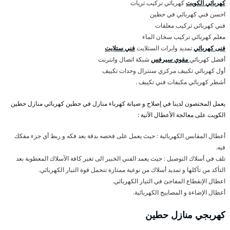
كهربائي الكويت
كهربائي تركيب ثريات
احسن فني كهربائي في حطين
فني كهربائي تركيب معلقات
معلم كهربائي تركيب سخان الماء
فنى كهربائي
تمديد وايرات الستلايت
فني ستلايت
أفضل كهربائي
مقوي سيرفس
شبكة اتصال وانترنت
أول كهربائي تكييف مركزي سنترال وحدات تكييف
أشطر كهربائي مكيفات فني تكييف .
يعمل المختصون لدينا في إصلاح و صيانة كهرباء منازل في حطين كهربائي منازل حطين
الكويت على معالجة الأعطال الآتية :
أعطال المقابس الكهربائية : حيث يعمل على فحصه بدقة بعد فكه و ربط أي جزء مفكك
فيه.
تلف في أسلاك التوصيل : حيث يعمد الفني الخبير الى تغير كافة الأسلاك المعطوبة بعد
التأكد من تآكلها و تمديد أسلاك من نوعية ممتازة تتحمل قوة التيار الكهربائي.
اعطال الإنقطاع المفاجئ في التيار الكهربائي.
أعطال الإضاءة و المصابيح الكهربائية.
كهربجي منازل حطين