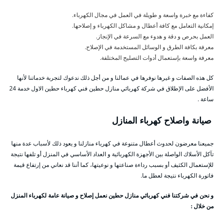
كفاءة مع خبرة واسعة و طويلة في العمل في مجال الكهرباء.
إمكانية التعامل مع كافة أعطال و مشاكل الكهرباء و إصلاحها.
العمل بحرص و دقة و هدوء مع السرعة في الإنجاز.
معرفة بكافة الطرق و الوسائل المستخدمة في الإصلاح.
معرفة واسعة بإستعمال أدوات التصليح المختلفة.
كل هذه الصفات و غيرها نوفرها في عمالنا و من أجل ذلك ندعوك لتجربة خدماتنا لأنها
الأفضل على الإطلاق في شركة كهربائي منازل حطين فني كهرباء حطين الاول خدمة 24
ساعة .
صيانة واصلاح كهرباء المنازل
جميعنا معرضون لحدوث أعطال متنوعة في كهرباء منازلنا و يعود ذلك لأسباب عدة منها
تآكل الأسلاك الواصلة بين الأجهزة الكهربائية و العداد الأساسي في المنزل أو تلفها نتيجة
للإستعمال الكثيف أو بسبب رداءة صناعتها و نوعيتها، كما أننا قد نعاني من إرتفاع قيمة
فاتورة الكهرباء نتيجة لعطل ما.
و نحن في شركتنا فني كهربائي منازل حطين نعمل إصلاح و صيانة عامة لكهرباء المنزل
من خلال :