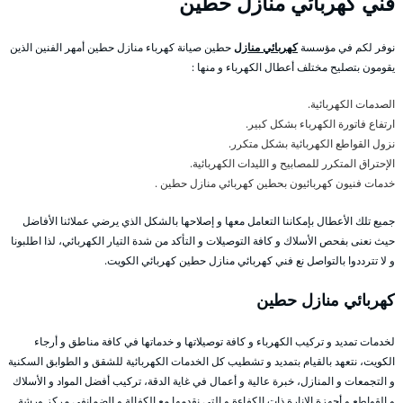
فني كهربائي منازل حطين
نوفر لكم في مؤسسة
كهربائي منازل
حطين صيانة كهرباء منازل حطين أمهر الفنين الذين
يقومون بتصليح مختلف أعطال الكهرباء و منها :
الصدمات الكهربائية.
ارتفاع فاتورة الكهرباء بشكل كبير.
نزول القواطع الكهربائية بشكل متكرر.
الإحتراق المتكرر للمصابيح و الليدات الكهربائية.
خدمات فنيون كهربائيون بحطين كهربائي منازل حطين .
جميع تلك الأعطال بإمكاننا التعامل معها و إصلاحها بالشكل الذي يرضي عملائنا الأفاضل
حيث نعنى بفحص الأسلاك و كافة التوصيلات و التأكد من شدة التيار الكهربائي، لذا اطلبونا
و لا تترددوا بالتواصل نع فني كهربائي منازل حطين كهربائي الكويت.
كهربائي منازل حطين
لخدمات تمديد و تركيب الكهرباء و كافة توصيلاتها و خدماتها في كافة مناطق و أرجاء
الكويت، نتعهد بالقيام بتمديد و تشطيب كل الخدمات الكهربائية للشقق و الطوابق السكنية
و التجمعات و المنازل، خبرة عالية و أعمال في غاية الدقة، تركيب أفضل المواد و الأسلاك
و القواطع و أجهزة الإنارة ذات الكفاءة و التي نقدمها مع الكفالة و الضمانفي مركز ورشة