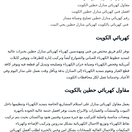
مقاول كهربائي منازل حطين الكويت
افضل فني كهربائي منازل حطين الكويت
رقم كهربائي منازل حطين تصليح وصيانة ممتاز
فني كهربائي بالكويت كهربائي منازل حطين يجي البيت .
كهربائي الكويت
نوفر لكم فريق مختص من فني ومهندسين كهرباء كهربائي منازل حطين بخبرات عالية
لتمديد خطوط الكهرباء للمباني والشوارع أيضاً وتركيب إنارة للطرقات وتوفير كابلات
أمريكية وفحص الكهرباء وصيانة خزان الكهرباء وتصليحه وتبديل أي قطعة فيه ونوفر كافة
قطع الغيار ونقوم بتمديد الكهرباء إلى المنازل بدقة وبأقل وقت نعمل على مدار اليوم وفي
الأعياد, وخدماتنا تصل لكل محافظات الكويت
مقاول كهربائي حطين بالكويت
يعمل مقاول كهربائي منازل على استلام المشاريع الخاصة بتمديد الكهرباء وتنظيمها داخل
البيوت والمنشآت والعمارات والابراج بحيث نوفر افضل خدمة عالية الجودة بأجهزة
ومعدات مناسبة واصلية للتركيب مع خبرة مميزة وفنيين هنود وباكستان بحيث يتم تركيب
نقاط الكهرباء وتوزيع الاحمال الكهربائية بشكل مدروس وتركيب الإضاءة وكهرباء
المكيفات والاحمال العالية للسخانات بشكل امن وغني بالخبرة لطلب أفضل كهربائي