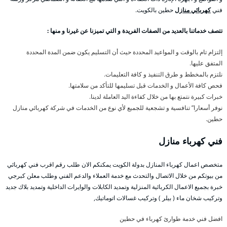
فني
كهربائي منازل
حطين بالكويت.
تتصف خدماتنا بالعديد من الصفات الفريدة و التي تميزنا عن غيرنا و منها :
إلتزام تام بالوقت و المواعيد المحددة حيث أن التسليم يكون ضمن المدة المحددة
المتفق عليها.
نلتزم بالمخطط و طرق التنفيذ و كافة التعليمات.
فحص كافة الأعمال و الخدمات قبل تسليمها للتأكد من سلامتها.
خبرات كبيرة نتمتع بها من خلال كفاءة اليد العاملة لدينا.
نوفر أسعارا” تنافسية و تشجعية للجميع لأي نوع من الخدمات في شركة كهربائي منازل
حطين.
فني كهرباء منازل
متخصص اعمال كهرباء المنازل بدولة الكويت يمكنكم الان طلب رقم اقرب فني كهربائي
من بيوتكم من خلال الاتصال والتحدث مع خدمة العملاء والدعم الفني وطلب معلن كبرجي
خبرة بجميع الاعمال الكربائية المنزلية وتمديد الكابلات والوايرات الداخلية وتمديد بلاك جديد
وتركيب شخان ماء ( بيلر ) وتركيب غسالات اتوماتيك,
افضل فني خدمة طوارئ كهرباء في حطين