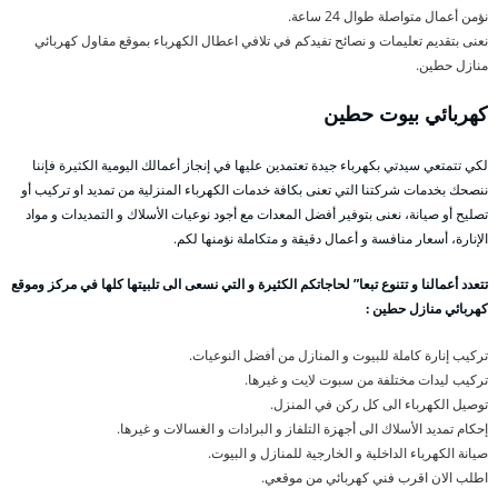
نؤمن أعمال متواصلة طوال 24 ساعة.
نعنى بتقديم تعليمات و نصائح تفيدكم في تلافي اعطال الكهرباء بموقع مقاول كهربائي
منازل حطين.
كهربائي بيوت حطين
لكي تتمتعي سيدتي بكهرباء جيدة تعتمدين عليها في إنجاز أعمالك اليومية الكثيرة فإننا
ننصحك بخدمات شركتنا التي تعنى بكافة خدمات الكهرباء المنزلية من تمديد او تركيب أو
تصليح أو صيانة، نعنى بتوفير أفضل المعدات مع أجود نوعيات الأسلاك و التمديدات و مواد
الإنارة، أسعار منافسة و أعمال دقيقة و متكاملة نؤمنها لكم.
تتعدد أعمالنا و تتنوع تبعا” لحاجاتكم الكثيرة و التي نسعى الى تلبيتها كلها في مركز وموقع
كهربائي منازل حطين :
تركيب إنارة كاملة للبيوت و المنازل من أفضل النوعيات.
تركيب ليدات مختلفة من سبوت لايت و غيرها.
توصيل الكهرباء الى كل ركن في المنزل.
إحكام تمديد الأسلاك الى أجهزة التلفاز و البرادات و الغسالات و غيرها.
صيانة الكهرباء الداخلية و الخارجية للمنازل و البيوت.
اطلب الان اقرب فني كهربائي من موقعي.