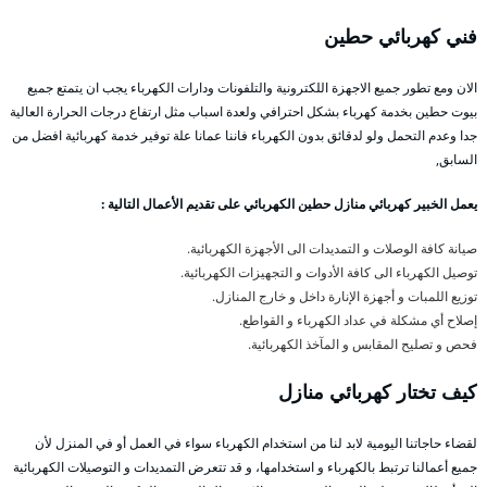
فني كهربائي حطين
الان ومع تطور جميع الاجهزة اللكترونية والتلفونات ودارات الكهرباء يجب ان يتمتع جميع
بيوت حطين بخدمة كهرباء بشكل احترافي ولعدة اسباب مثل ارتفاع درجات الحرارة العالية
جدا وعدم التحمل ولو لدقائق بدون الكهرباء فاننا عمانا علة توفير خدمة كهربائية افضل من
السابق,
يعمل الخبير كهربائي منازل حطين الكهربائي على تقديم الأعمال التالية :
صيانة كافة الوصلات و التمديدات الى الأجهزة الكهربائية.
توصيل الكهرباء الى كافة الأدوات و التجهيزات الكهربائية.
توزيع اللمبات و أجهزة الإنارة داخل و خارج المنازل.
إصلاح أي مشكلة في عداد الكهرباء و القواطع.
فحص و تصليح المقابس و المآخذ الكهربائية.
كيف تختار كهربائي
منازل
لقضاء حاجاتنا اليومية لابد لنا من استخدام الكهرباء سواء في العمل أو في المنزل لأن
جميع أعمالنا ترتبط بالكهرباء و استخدامها، و قد تتعرض التمديدات و التوصيلات الكهربائية