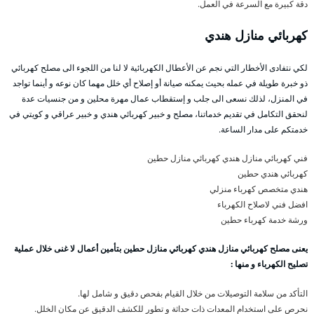
دقة كبيرة مع السرعة في العمل.
كهربائي منازل هندي
لكي نتفادى الأخطار التي نجم عن الأعطال الكهربائية لا لنا من اللجوء الى مصلح كهربائي
ذو خبرة طويلة في عمله بحيث يمكنه صيانة أو إصلاح أي خلل مهما كان نوعه و أينما تواجد
في المنزل، لذلك نسعى الى جلب و إستقطاب عمال مهرة محلين و من جنسيات عدة
لنحقق التكامل في تقديم خدماتنا، مصلح و خبير كهربائي هندي و خبير عراقي و كويتي في
خدمتكم على مدار الساعة.
فني كهربائي منازل هندي كهربائي منازل حطين
كهربائي هندي حطين
هندي متخصص كهرباء منزلي
افضل فني لاصلاح الكهرباء
ورشة خدمة كهرباء حطين
يعنى مصلح كهربائي منازل هندي كهربائي منازل حطين بتأمين أعمال لا غنى خلال عملية
تصليح الكهرباء و منها :
التأكد من سلامة التوصيلات من خلال القيام بفحص دقيق و شامل لها.
نحرص على استخدام المعدات ذات حداثة و تطور للكشف الدقيق عن مكان الخلل.