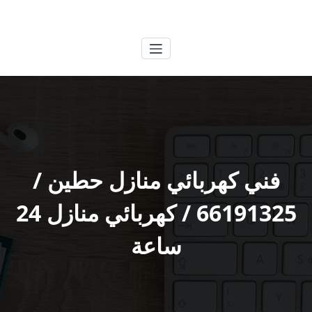
لتجاوز
الكويتية
خدمات وظائف بالكويت
لى
لمحتوى
فني كهربائي منازل حطين /
66191325 / كهربائي منازل 24
ساعة