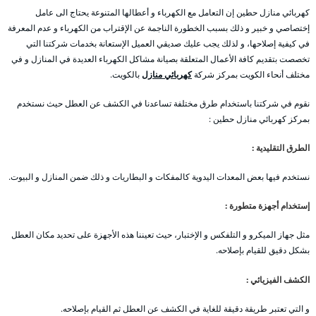
كهربائي منازل حطين إن التعامل مع الكهرباء و أعطالها المتنوعة يحتاج الى عامل
إختصاصي و خبير و ذلك بسبب الخطورة الناجمة عن الإقتراب من الكهرباء و عدم المعرفة
في كيفية إصلاحها، و لذلك يجب عليك صديقي العميل الإستعانة بخدمات شركتنا التي
تخصصت بتقديم كافة الأعمال المتعلقة بصيانة مشاكل الكهرباء العديدة في المنازل و في
مختلف أنحاء الكويت بمركز شركة
كهربائي منازل
بالكويت.
نقوم في شركتنا باستخدام طرق مختلفة تساعدنا في الكشف عن العطل حيث نستخدم
بمركز كهربائي منازل حطين :
الطرق التقليدية :
نستخدم فيها بعض المعدات اليدوية كالمفكات و البطاريات و ذلك ضمن المنازل و البيوت.
إستخدام أجهزة متطورة :
مثل جهاز الميكرو و التلفكس و الإختبار، حيث تعيننا هذه الأجهزة على تحديد مكان العطل
بشكل دقيق للقيام بإصلاحه.
الكشف الفيزيائي :
و التي تعتبر طريقة دقيقة للغاية في الكشف عن العطل ثم القيام بإصلاحه.