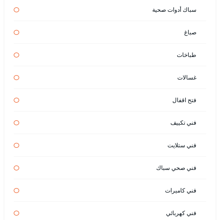
سباك أدوات صحية
صباغ
طباخات
غسالات
فتح اقفال
فني تكييف
فني ستلايت
فني صحي سباك
فني كاميرات
فني كهربائي