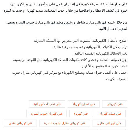
على مدار 24 ساعة، سرعة كبيرة في إنجاز اي عمل على يد أمهر الفنين و الكهربائين،
خبرة في كشف الاعطال و اصلاحها من خلال احدث المعدات، تمديد كهرباء و خدمات كثيرة.
من خلال خدمة كهربائي منازل شاطر ورخيص معلم كهربائي منازل جنوب السرة نسعى
لتقديم الأعمال الآتية :
اصلاح الأعطال الكهربائية المتنوعة التي تتعرض لها الشبكة المنزلية.
تركيب كل الكابلات الكهربائية و تمديدها بحرفية عالية.
تغير الاسلاك الكهربائية القديمة التالفة.
إجراء صيانة منتظمة و فحص كافة مكونات الشبكة الكهربائية مثل اللوحة الرئيسية،
عداد الكهرباء، المقابس و الأباريز.
أحصل على أفضل خبراء صيانة وتصليح الكهرباء مع مركز فني كهربائي منازل جنوب
السرة بالكويت .
فنى كهربائي
فني تصليح كهرباء
فني تمديدات كهربائية
فني صيانة كهرباء
فني كهرباء
فني كهرباء جنوب السرة
فني كهربائي منازل
فني كهربائي منازل جنوب السرة
فني كهربائي هندي