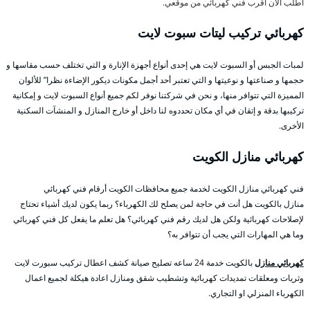
اطلب الان اقرب فني كهربائي من موقعي.
كهربائي تركيب ليتات سبوت لايت
لمبات الجبس أو السبوت لايت هي إحدى أنواع أجهزة الإنارة و التي تختلف حسب مقاسها و
حجمها و صناعتها و نوعيتها و التي تعتبر أحد أجمل مكونات ديكور الإضاءة نظرا” للألوان
المميزة التي تتوافر منها، و نحن في شركتنا نوفر لكم جميع أنواع السبوت لايت و إمكانية
تركيبها بدقة و إتقان في أي مكان تحددوه لنا داخل أو خارج المنازل و المنشآت السكنية
الأخرى.
كهربائي منازل الكويت
فني كهربائي منازل الكويت لخدمة جميع محافظات الكويت أرقام فني كهربائي
منازل بالكويت هل أنت في حاجة لمن يصلح لك الكهرباء؟ ربما يكون لديك أشياء تحتاج
لإصلاحات كهربائية ولكن هل لديك رقم فني كهربائي؟ هل تعلم ما يفعل كل فني كهربائي
وما هي المهارات التي يجب أن تتوافر به؟
كهربائي منازل
بالكويت خدمة 24 ساعه تصليح صيانة كشف اعطال تركيب سبورت لايت
وثريات ومعلقات تمديدات كهربائية وتشطيب شقق ومنازل اعادة هيكلة لجميع اعمال
الكهرباء المنزلي او التجاري.