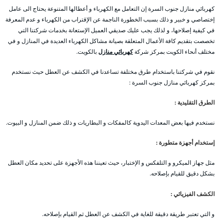
كهربائي منازل جنوب السرة إن التعامل مع الكهرباء و أعطالها المتنوعة يحتاج الى عامل
إختصاصي و خبير و ذلك بسبب الخطورة الناجمة عن الإقتراب من الكهرباء و عدم المعرفة
في كيفية إصلاحها، و لذلك يجب عليك صديقي العميل الإستعانة بخدمات شركتنا التي
تخصصت بتقديم كافة الأعمال المتعلقة بصيانة مشاكل الكهرباء العديدة في المنازل و في
مختلف أنحاء الكويت بمركز شركة
كهربائي منازل
بالكويت.
نقوم في شركتنا باستخدام طرق مختلفة تساعدنا في الكشف عن العطل حيث نستخدم
بمركز كهربائي منازل جنوب السرة :
الطرق التقليدية :
نستخدم فيها بعض المعدات اليدوية كالمفكات و البطاريات و ذلك ضمن المنازل و البيوت.
إستخدام أجهزة متطورة :
مثل جهاز الميكرو و التلفكس و الإختبار، حيث تعيننا هذه الأجهزة على تحديد مكان العطل
بشكل دقيق للقيام بإصلاحه.
الكشف الفيزيائي :
و التي تعتبر طريقة دقيقة للغاية في الكشف عن العطل ثم القيام بإصلاحه.