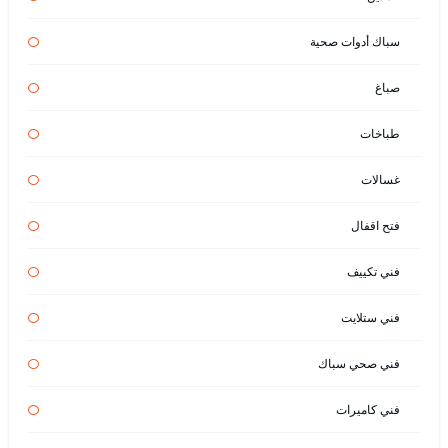
سباك أدوات صحية
صباغ
طباخات
غسالات
فتح اقفال
فني تكييف
فني ستلايت
فني صحي سباك
فني كاميرات