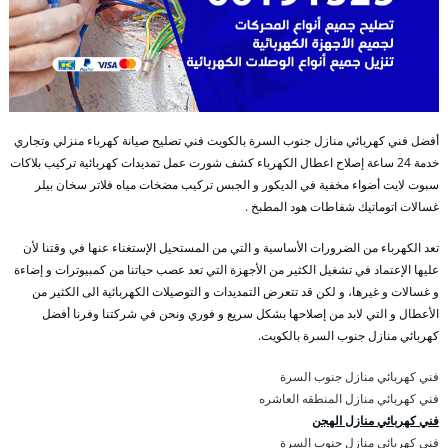
أفضل فني كهربائي منازل جنوب السرة بالكويت فني تصليح صيانة كهرباء منزلي وتجاري
خدمة 24 ساعة إصلاح اعطال الكهرباء كشف شورت عمل تمديدات كهربائية تركيب بلاكات
سبوت لايت أضواء مخفية في الديكور و الجبس تركيب مضخات مياه فلاتر سخان بيلر
غسالات اتوماتيك شفاطات هود المطبخ .
تعد الكهرباء من الضرورات الأساسية و التي من المستحيل الإستغناء عنها في وقتنا لأن
عليها الإعتماد في تشغيل الكثير من الأجهزة التي تعد عصب حياتنا من كمبيوترات و إضاءة
و غسالات و غيرها، و لكن قد تتعرض التمديدات و التوصيلات الكهربائية الى الكثير من
الأعطال و التي لابد من إصلاحها بشكل سريع و فوري ونحن في شركتنا وفرنا أفضل
كهربائي منازل جنوب السرة بالكويت.
فني كهربائي منازل جنوب السرة
فني كهربائي منازل المنطقه العاشره
فني كهربائي منازل الهجن
فني كهربائي منازل جنوب السرة