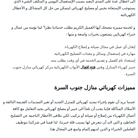
الى أعطال عدة على المدى البعيد بسبب الإستعمال اليومي و المكثف الشيء الذي
يستوجب الإستعانة بخبير أو مصليح كهربائي ليتمكن من حل كل المشاكل و الأعطال
الكهربائية.
و لخدمة مميزة ننصحك أيها العميل الكريم بطلب خدماتنا نظرا” لما نؤمنه من عمال و
خبراء كهربائين يتمتعون بخبرات واسعة و منها :
إتقان أي عمل في مجال صيانة و إصلاح الكهرباء.
مهارة في إستعمال وسائل و معدات التصليح الكهربائية.
إستعداد تام للعمل و تقديم الخدمة في أي وقت يطلب منه.
خبير كهرباء المنازل وفني
فتح اقفال
الأبواب الكهربائية مركز كهربائي منازل جنوب
السرة .
مميزات كهربائي منازل جنوب السرة
عندما نريد أن نقوم بإجراء تمديد كهربائي للمنزل الجديد أو تغير التمديدات القديمة التالفة و
الأسلاك المتآكلة فإننا يجب أن نلجأ الى خبير أو مصلح كهربائي يجيد التعامل مع كافة
أعمال الكهرباء من إصلاح أو صيانة أو تركيب لكي نتلافى الأخطار الناجمة عن التصليح
الخاطئ و التي لابد أن نتعرض لها بسبب قلة خبرتنا، لذا قمنا في شركتنا بتوظيف
العاملين الخبراء و الذين لديهم إلمام واسع في المجال هذا.