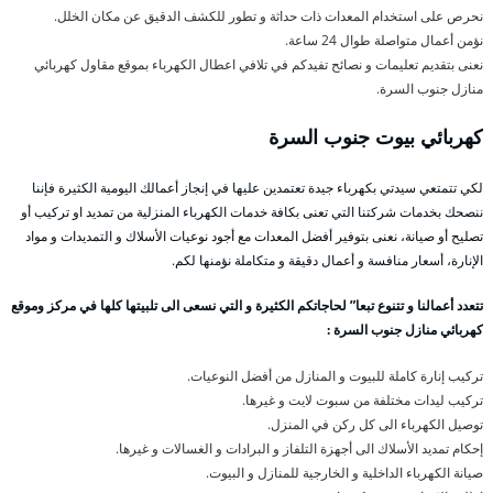
نحرص على استخدام المعدات ذات حداثة و تطور للكشف الدقيق عن مكان الخلل.
نؤمن أعمال متواصلة طوال 24 ساعة.
نعنى بتقديم تعليمات و نصائح تفيدكم في تلافي اعطال الكهرباء بموقع مقاول كهربائي
منازل جنوب السرة.
كهربائي بيوت جنوب السرة
لكي تتمتعي سيدتي بكهرباء جيدة تعتمدين عليها في إنجاز أعمالك اليومية الكثيرة فإننا
ننصحك بخدمات شركتنا التي تعنى بكافة خدمات الكهرباء المنزلية من تمديد او تركيب أو
تصليح أو صيانة، نعنى بتوفير أفضل المعدات مع أجود نوعيات الأسلاك و التمديدات و مواد
الإنارة، أسعار منافسة و أعمال دقيقة و متكاملة نؤمنها لكم.
تتعدد أعمالنا و تتنوع تبعا” لحاجاتكم الكثيرة و التي نسعى الى تلبيتها كلها في مركز وموقع
كهربائي منازل جنوب السرة :
تركيب إنارة كاملة للبيوت و المنازل من أفضل النوعيات.
تركيب ليدات مختلفة من سبوت لايت و غيرها.
توصيل الكهرباء الى كل ركن في المنزل.
إحكام تمديد الأسلاك الى أجهزة التلفاز و البرادات و الغسالات و غيرها.
صيانة الكهرباء الداخلية و الخارجية للمنازل و البيوت.