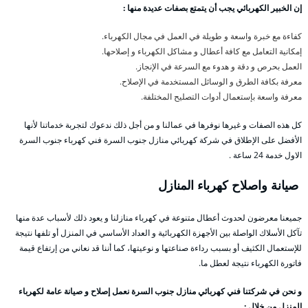
إن الخبير الكهربائي يجب أن يتمتع بصفات عديدة منها :
كفاءة مع خبرة واسعة و طويلة في العمل في مجال الكهرباء.
إمكانية التعامل مع كافة أعطال و مشاكل الكهرباء و إصلاحها.
العمل بحرص و دقة و هدوء مع السرعة في الإنجاز.
معرفة بكافة الطرق و الوسائل المستخدمة في الإصلاح.
معرفة واسعة بإستعمال أدوات التصليح المختلفة.
كل هذه الصفات و غيرها نوفرها في عمالنا و من أجل ذلك ندعوك لتجربة خدماتنا لأنها
الأفضل على الإطلاق في شركة كهربائي منازل جنوب السرة فني كهرباء جنوب السرة
الاول خدمة 24 ساعة .
صيانة واصلاح كهرباء المنازل
جميعنا معرضون لحدوث أعطال متنوعة في كهرباء منازلنا و يعود ذلك لأسباب عدة منها
تآكل الأسلاك الواصلة بين الأجهزة الكهربائية و العداد الأساسي في المنزل أو تلفها نتيجة
للإستعمال الكثيف أو بسبب رداءة صناعتها و نوعيتها، كما أننا قد نعاني من إرتفاع قيمة
فاتورة الكهرباء نتيجة لعطل ما.
و نحن في شركتنا فني كهربائي منازل جنوب السرة نعمل إصلاح و صيانة عامة لكهرباء
المنزل من خلال :