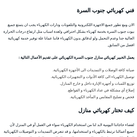
فني كهربائي جنوب السرة
الان ومع تطور جميع الاجهزة اللكترونية والتلفونات ودارات الكهرباء يجب ان يتمتع جميع
بيوت جنوب السرة بخدمة كهرباء بشكل احترافي ولعدة اسباب مثل ارتفاع درجات الحرارة
العالية جدا وعدم التحمل ولو لدقائق بدون الكهرباء فاننا عمانا علة توفير خدمة كهربائية
افضل من السابق,
يعمل الخبير كهربائي منازل جنوب السرة الكهربائي على تقديم الأعمال التالية :
صيانة كافة الوصلات و التمديدات الى الأجهزة الكهربائية.
توصيل الكهرباء الى كافة الأدوات و التجهيزات الكهربائية.
توزيع اللمبات و أجهزة الإنارة داخل و خارج المنازل.
إصلاح أي مشكلة في عداد الكهرباء و القواطع.
فحص و تصليح المقابس و المآخذ الكهربائية.
كيف تختار كهربائي
منازل
لقضاء حاجاتنا اليومية لابد لنا من استخدام الكهرباء سواء في العمل أو في المنزل لأن
جميع أعمالنا ترتبط بالكهرباء و استخدامها، و قد تتعرض التمديدات و التوصيلات الكهربائية