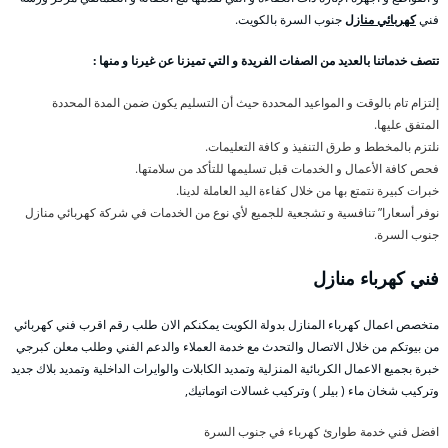
فني
كهربائي منازل
جنوب السرة بالكويت.
تتصف خدماتنا بالعديد من الصفات الفريدة و التي تميزنا عن غيرنا و منها :
إلتزام تام بالوقت و المواعيد المحددة حيث أن التسليم يكون ضمن المدة المحددة
المتفق عليها.
نلتزم بالمخطط و طرق التنفيذ و كافة التعليمات.
فحص كافة الأعمال و الخدمات قبل تسليمها للتأكد من سلامتها.
خبرات كبيرة نتمتع بها من خلال كفاءة اليد العاملة لدينا.
نوفر أسعارا” تنافسية و تشجعية للجميع لأي نوع من الخدمات في شركة كهربائي منازل
جنوب السرة.
فني كهرباء منازل
متخصص اعمال كهرباء المنازل بدولة الكويت يمكنكم الان طلب رقم اقرب فني كهربائي
من بيوتكم من خلال الاتصال والتحدث مع خدمة العملاء والدعم الفني وطلب معلن كبرجي
خبرة بجميع الاعمال الكربائية المنزلية وتمديد الكابلات والوايرات الداخلية وتمديد بلاك جديد
وتركيب شخان ماء ( بيلر ) وتركيب غسالات اتوماتيك,
افضل فني خدمة طوارئ كهرباء في جنوب السرة