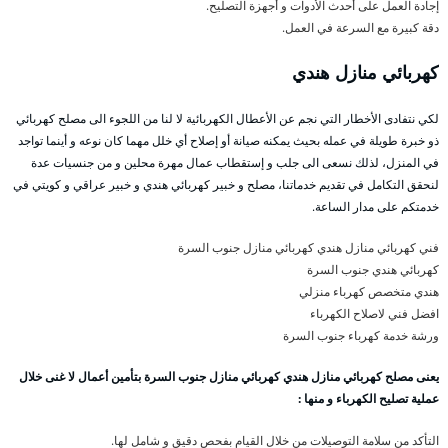
إجادة العمل على أحدث الأدوات و أجهزة التصليح.
دقة كبيرة مع السرعة في العمل.
كهربائي منازل هندي
لكي نتفادى الأخطار التي نجم عن الأعطال الكهربائية لا لنا من اللجوء الى مصلح كهربائي
ذو خبرة طويلة في عمله بحيث يمكنه صيانة أو إصلاح أي خلل مهما كان نوعه و أينما تواجد
في المنزل، لذلك نسعى الى جلب و إستقطاب عمال مهرة محلين و من جنسيات عدة
لنحقق التكامل في تقديم خدماتنا، مصلح و خبير كهربائي هندي و خبير عراقي و كويتي في
خدمتكم على مدار الساعة.
فني كهربائي منازل هندي كهربائي منازل جنوب السرة
كهربائي هندي جنوب السرة
هندي متخصص كهرباء منزلي
افضل فني لاصلاح الكهرباء
ورشة خدمة كهرباء جنوب السرة
يعنى مصلح كهربائي منازل هندي كهربائي منازل جنوب السرة بتأمين أعمال لا غنى خلال
عملية تصليح الكهرباء و منها :
التأكد من سلامة التوصيلات من خلال القيام بفحص دقيق و شامل لها.