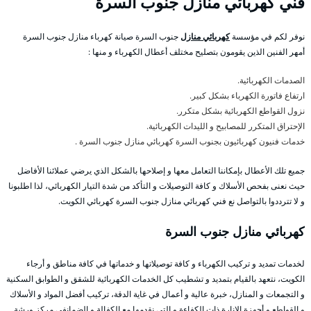
فني كهربائي منازل جنوب السرة
نوفر لكم في مؤسسة
كهربائي منازل
جنوب السرة صيانة كهرباء منازل جنوب السرة
أمهر الفنين الذين يقومون بتصليح مختلف أعطال الكهرباء و منها :
الصدمات الكهربائية.
ارتفاع فاتورة الكهرباء بشكل كبير.
نزول القواطع الكهربائية بشكل متكرر.
الإحتراق المتكرر للمصابيح و الليدات الكهربائية.
خدمات فنيون كهربائيون بجنوب السرة كهربائي منازل جنوب السرة .
جميع تلك الأعطال بإمكاننا التعامل معها و إصلاحها بالشكل الذي يرضي عملائنا الأفاضل
حيث نعنى بفحص الأسلاك و كافة التوصيلات و التأكد من شدة التيار الكهربائي، لذا اطلبونا
و لا تترددوا بالتواصل نع فني كهربائي منازل جنوب السرة كهربائي الكويت.
كهربائي منازل جنوب السرة
لخدمات تمديد و تركيب الكهرباء و كافة توصيلاتها و خدماتها في كافة مناطق و أرجاء
الكويت، نتعهد بالقيام بتمديد و تشطيب كل الخدمات الكهربائية للشقق و الطوابق السكنية
و التجمعات و المنازل، خبرة عالية و أعمال في غاية الدقة، تركيب أفضل المواد و الأسلاك
و القواطع و أجهزة الإنارة ذات الكفاءة و التي نقدمها مع الكفالة و الضمانفي مركز ورشة