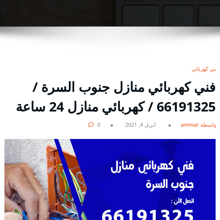
فني كهربائي
فني كهربائي منازل جنوب السرة /
66191325 / كهربائي منازل 24 ساعة
بواسطة ammar
أبريل 4, 2021
0