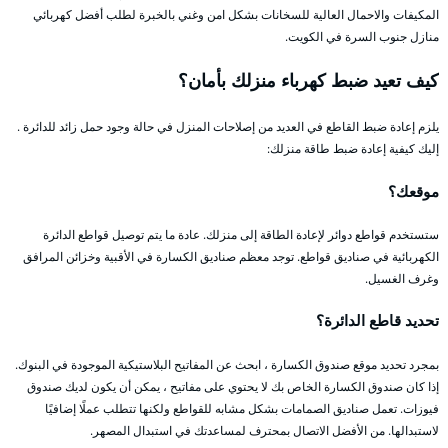
المكيفات والاحمال العالية للسخانات بشكل امن وغني بالخبرة لطلب أفضل كهربائي
منازل جنوب السرة في الكويت.
كيف تعيد ضبط كهرباء منزلك بأمان؟
يلزم إعادة ضبط القاطع في العديد من إصلاحات المنزل في حالة وجود حمل زائد للدائرة .
إليك كيفية إعادة ضبط طاقة منزلك:
موقعك؟
ستستخدم قواطع دوائر لإعادة الطاقة إلى منزلك. عادة ما يتم توصيل قواطع الدائرة
الكهربائية في صناديق قواطع. توجد معظم صناديق الكسارة في الأقبية وخزائن المرافق
وغرف الغسيل.
تحديد قاطع الدائرة؟
بمجرد تحديد موقع صندوق الكسارة ، ابحث عن المفاتيح البلاستيكية الموجودة في البنوك.
إذا كان صندوق الكسارة الخاص بك لا يحتوي على مفاتيح ، يمكن أن يكون لديك صندوق
فيوزات. تعمل صناديق الصمامات بشكل مشابه للقواطع ولكنها تتطلب عملًا إضافيًا
لاستبدالها. من الأفضل الاتصال بمحترف لمساعدتك في استبدال المصهر.