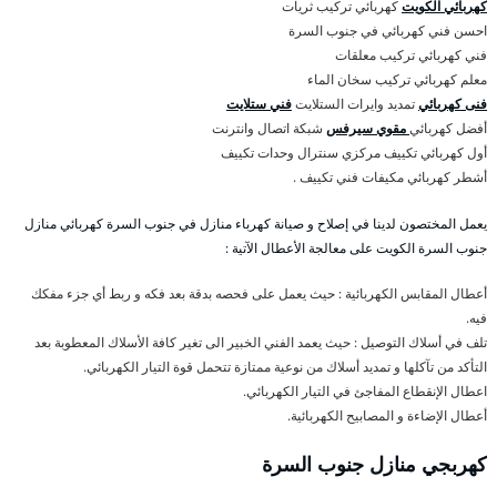
كهربائي الكويت
كهربائي تركيب ثريات
احسن فني كهربائي في جنوب السرة
فني كهربائي تركيب معلقات
معلم كهربائي تركيب سخان الماء
فنى كهربائي
تمديد وايرات الستلايت
فني ستلايت
أفضل كهربائي
مقوي سيرفس
شبكة اتصال وانترنت
أول كهربائي تكييف مركزي سنترال وحدات تكييف
أشطر كهربائي مكيفات فني تكييف .
يعمل المختصون لدينا في إصلاح و صيانة كهرباء منازل في جنوب السرة كهربائي منازل
جنوب السرة الكويت على معالجة الأعطال الآتية :
أعطال المقابس الكهربائية : حيث يعمل على فحصه بدقة بعد فكه و ربط أي جزء مفكك
فيه.
تلف في أسلاك التوصيل : حيث يعمد الفني الخبير الى تغير كافة الأسلاك المعطوبة بعد
التأكد من تآكلها و تمديد أسلاك من نوعية ممتازة تتحمل قوة التيار الكهربائي.
اعطال الإنقطاع المفاجئ في التيار الكهربائي.
أعطال الإضاءة و المصابيح الكهربائية.
كهربجي منازل جنوب السرة