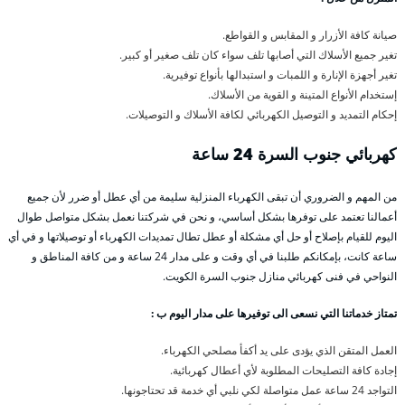
صيانة كافة الأزرار و المقابس و القواطع.
تغير جميع الأسلاك التي أصابها تلف سواء كان تلف صغير أو كبير.
تغير أجهزة الإنارة و اللمبات و استبدالها بأنواع توفيرية.
إستخدام الأنواع المتينة و القوية من الأسلاك.
إحكام التمديد و التوصيل الكهربائي لكافة الأسلاك و التوصيلات.
كهربائي جنوب السرة 24 ساعة
من المهم و الضروري أن تبقى الكهرباء المنزلية سليمة من أي عطل أو ضرر لأن جميع
أعمالنا تعتمد على توفرها بشكل أساسي، و نحن في شركتنا نعمل بشكل متواصل طوال
اليوم للقيام بإصلاح أو حل أي مشكلة أو عطل تطال تمديدات الكهرباء أو توصيلاتها و في أي
ساعة كانت، بإمكانكم طلبنا في أي وقت و على مدار 24 ساعة و من كافة المناطق و
النواحي في فنى كهربائي منازل جنوب السرة الكويت.
تمتاز خدماتنا التي نسعى الى توفيرها على مدار اليوم ب :
العمل المتقن الذي يؤدى على يد أكفأ مصلحي الكهرباء.
إجادة كافة التصليحات المطلوبة لأي أعطال كهربائية.
التواجد 24 ساعة عمل متواصلة لكي نلبي أي خدمة قد تحتاجونها.